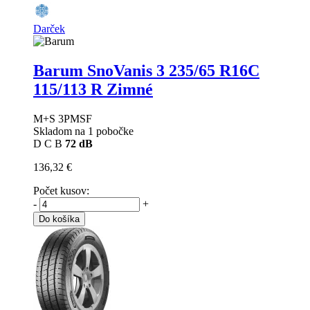
Darček
Barum SnoVanis 3
235/65 R16C
115/113 R Zimné
M+S 3PMSF
Skladom na 1 pobočke
D
C
B
72 dB
136,32 €
Počet kusov:
-
+
Do košíka