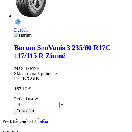
Darček
Barum SnoVanis 3
235/60 R17C
117/115 R Zimné
M+S 3PMSF
Skladom na 1 pobočke
E
C
B
72 dB
167,10 €
Počet kusov:
-
+
Do košíka
Predchádzajúca
1
2
Ďalšia