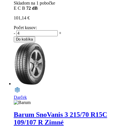
Skladom na 1 pobočke
E
C
B
72 dB
101,14 €
Počet kusov:
-
+
Do košíka
Darček
Barum SnoVanis 3
215/70 R15C
109/107 R Zimné