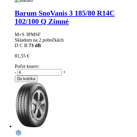
Barum SnoVanis 3
185/80 R14C
102/100 Q Zimné
M+S 3PMSF
Skladom na 2 pobočkách
D
C
B
73 dB
81,55 €
Počet kusov:
-
+
Do košíka