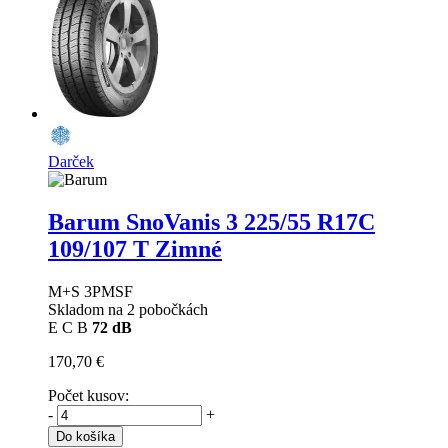
Darček
Barum SnoVanis 3
225/55 R17C
109/107 T Zimné
M+S 3PMSF
Skladom na 2 pobočkách
E
C
B
72 dB
170,70 €
Počet kusov:
-
+
Do košíka