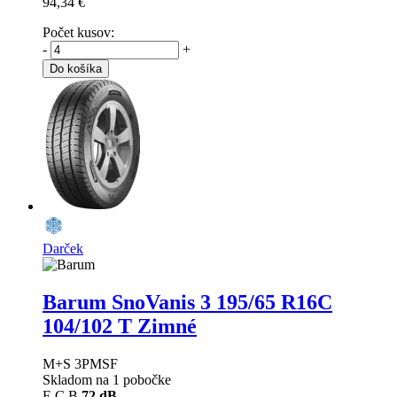
94,34 €
Počet kusov:
-
+
Do košíka
Darček
Barum SnoVanis 3
195/65 R16C
104/102 T Zimné
M+S 3PMSF
Skladom na 1 pobočke
E
C
B
72 dB