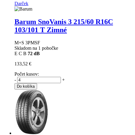
Darček
Barum SnoVanis 3
215/60 R16C
103/101 T Zimné
M+S 3PMSF
Skladom na 1 pobočke
E
C
B
72 dB
133,52 €
Počet kusov:
-
+
Do košíka