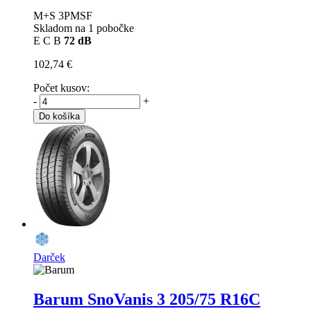
M+S 3PMSF
Skladom na 1 pobočke
E
C
B
72 dB
102,74 €
Počet kusov:
-
+
Do košíka
Darček
Barum SnoVanis 3
205/75 R16C