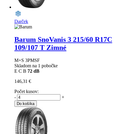
Darček
Barum SnoVanis 3
215/60 R17C
109/107 T Zimné
M+S 3PMSF
Skladom na 1 pobočke
E
C
B
72 dB
146,31 €
Počet kusov:
-
+
Do košíka