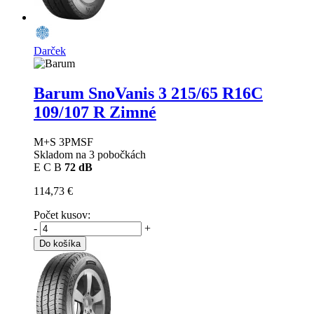
Darček
Barum SnoVanis 3
215/65 R16C
109/107 R Zimné
M+S 3PMSF
Skladom na 3 pobočkách
E
C
B
72 dB
114,73 €
Počet kusov:
-
+
Do košíka