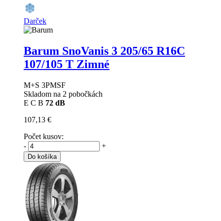
Darček
Barum SnoVanis 3
205/65 R16C
107/105 T Zimné
M+S 3PMSF
Skladom na 2 pobočkách
E
C
B
72 dB
107,13 €
Počet kusov:
-
+
Do košíka