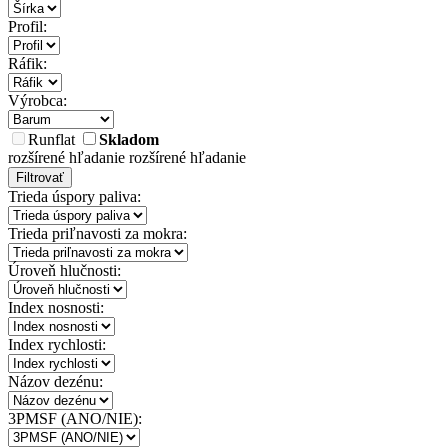
Profil:
Ráfik:
Výrobca:
Runflat
Skladom
rozšírené hľadanie
rozšírené hľadanie
Filtrovať
Trieda úspory paliva:
Trieda priľnavosti za mokra:
Úroveň hlučnosti:
Index nosnosti:
Index rychlosti:
Názov dezénu:
3PMSF (ANO/NIE):