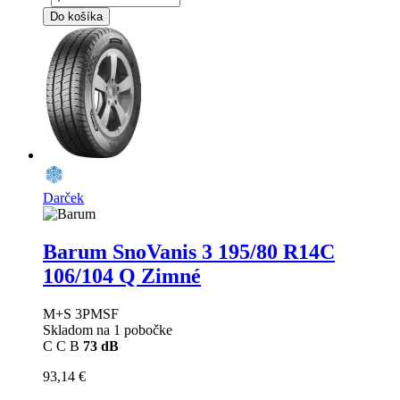
Do košíka
Darček
Barum SnoVanis 3
195/80 R14C
106/104 Q Zimné
M+S 3PMSF
Skladom na 1 pobočke
C
C
B
73 dB
93,14 €