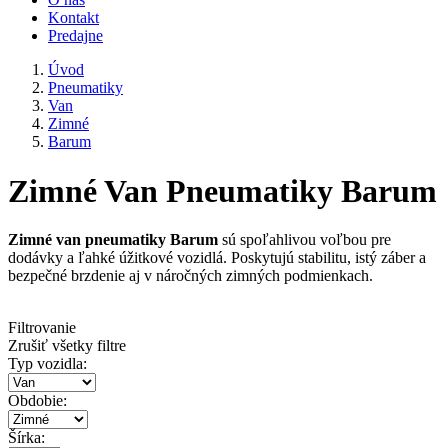
Kontakt
Predajne
Úvod
Pneumatiky
Van
Zimné
Barum
Zimné Van Pneumatiky Barum
Zimné van pneumatiky Barum
sú spoľahlivou voľbou pre
dodávky a ľahké úžitkové vozidlá. Poskytujú stabilitu, istý záber a
bezpečné brzdenie aj v náročných zimných podmienkach.
Filtrovanie
Zrušiť všetky filtre
Typ vozidla:
Obdobie:
Šírka: