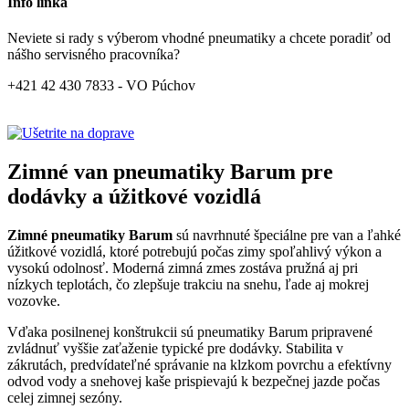
Info linka
Neviete si rady s výberom vhodné pneumatiky a chcete poradiť od
nášho servisného pracovníka?
+421 42 430 7833 - VO Púchov
Zimné van pneumatiky Barum pre
dodávky a úžitkové vozidlá
Zimné pneumatiky Barum
sú navrhnuté špeciálne pre van a ľahké
úžitkové vozidlá, ktoré potrebujú počas zimy spoľahlivý výkon a
vysokú odolnosť. Moderná zimná zmes zostáva pružná aj pri
nízkych teplotách, čo zlepšuje trakciu na snehu, ľade aj mokrej
vozovke.
Vďaka posilnenej konštrukcii sú pneumatiky Barum pripravené
zvládnuť vyššie zaťaženie typické pre dodávky. Stabilita v
zákrutách, predvídateľné správanie na klzkom povrchu a efektívny
odvod vody a snehovej kaše prispievajú k bezpečnej jazde počas
celej zimnej sezóny.