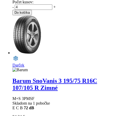
Počet kusov:
-
+
Do košíka
Darček
Barum SnoVanis 3
195/75 R16C
107/105 R Zimné
M+S 3PMSF
Skladom na 1 pobočke
E
C
B
72 dB