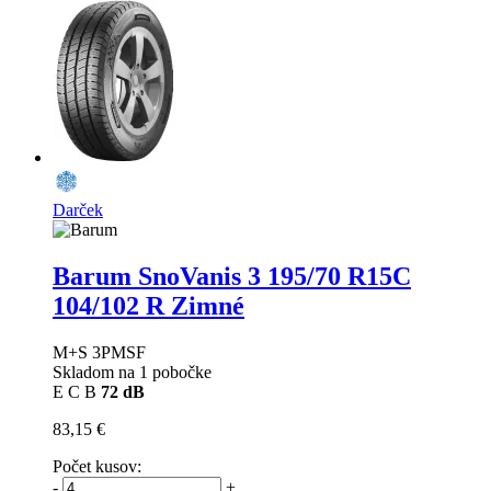
Darček
Barum SnoVanis 3
195/70 R15C
104/102 R Zimné
M+S 3PMSF
Skladom na 1 pobočke
E
C
B
72 dB
83,15 €
Počet kusov:
-
+