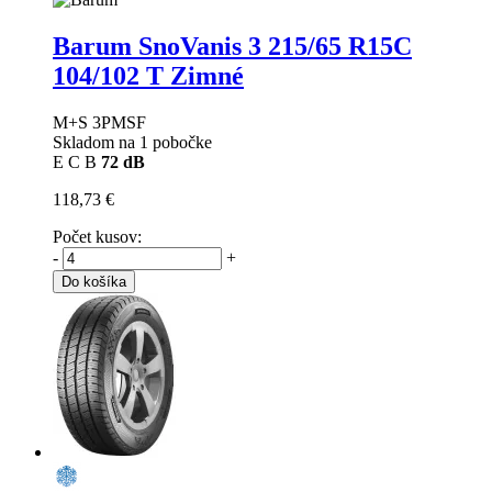
Barum SnoVanis 3
215/65 R15C
104/102 T Zimné
M+S 3PMSF
Skladom na 1 pobočke
E
C
B
72 dB
118,73 €
Počet kusov:
-
+
Do košíka