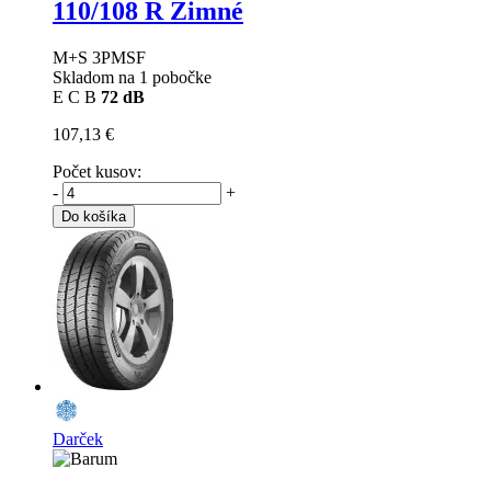
110/108 R Zimné
M+S 3PMSF
Skladom na 1 pobočke
E
C
B
72 dB
107,13 €
Počet kusov:
-
+
Do košíka
Darček