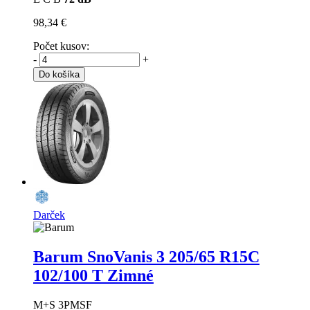
98,34 €
Počet kusov:
-
+
Do košíka
Darček
Barum SnoVanis 3
205/65 R15C
102/100 T Zimné
M+S 3PMSF