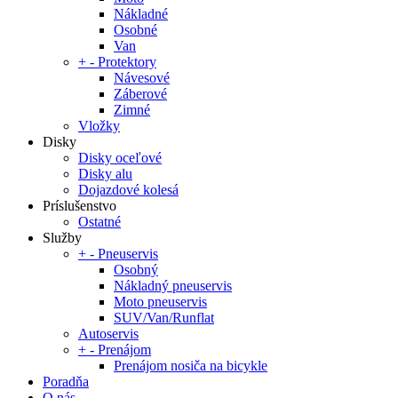
Nákladné
Osobné
Van
+
-
Protektory
Návesové
Záberové
Zimné
Vložky
Disky
Disky oceľové
Disky alu
Dojazdové kolesá
Príslušenstvo
Ostatné
Služby
+
-
Pneuservis
Osobný
Nákladný pneuservis
Moto pneuservis
SUV/Van/Runflat
Autoservis
+
-
Prenájom
Prenájom nosiča na bicykle
Poradňa
O nás