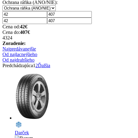
Ochrana ráfika (ANO/NIE):
Cena od:
42
€
Cena do:
407
€
43
24
Zoradenie:
Najpredávanejšie
Od najlacnejšieho
Od najdrahšieho
Predchádzajúca
1
2
Ďalšia
Darček