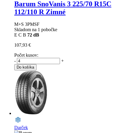
Barum SnoVanis 3
225/70 R15C
112/110 R Zimné
M+S 3PMSF
Skladom na 1 pobočke
E
C
B
72 dB
107,93 €
Počet kusov:
-
+
Do košíka
Darček