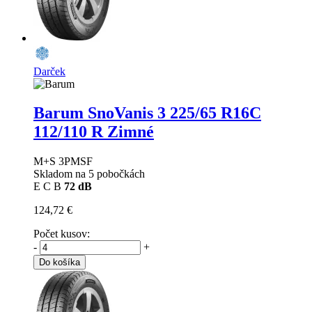
Darček
Barum SnoVanis 3
225/65 R16C
112/110 R Zimné
M+S 3PMSF
Skladom na 5 pobočkách
E
C
B
72 dB
124,72 €
Počet kusov:
-
+
Do košíka