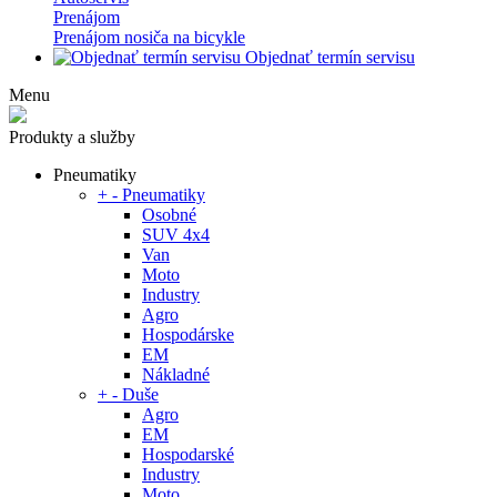
Prenájom
Prenájom nosiča na bicykle
Objednať termín servisu
Menu
Produkty a služby
Pneumatiky
+
-
Pneumatiky
Osobné
SUV 4x4
Van
Moto
Industry
Agro
Hospodárske
EM
Nákladné
+
-
Duše
Agro
EM
Hospodarské
Industry
Moto