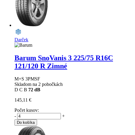
Darček
Barum SnoVanis 3
225/75 R16C
121/120 R Zimné
M+S 3PMSF
Skladom na 2 pobočkách
D
C
B
72 dB
145,11 €
Počet kusov:
-
+
Do košíka