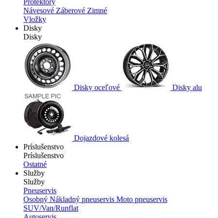
Protektory
Návesové
Záberové
Zimné
Vložky
Disky
Disky
Disky oceľové
Disky alu
Dojazdové kolesá
Príslušenstvo
Príslušenstvo
Ostatné
Služby
Služby
Pneuservis
Osobný
Nákladný pneuservis
Moto pneuservis
SUV/Van/Runflat
Autoservis