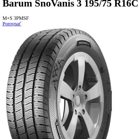
Barum SnoVanis 3 195/75 R16C
M+S 3PMSF
Porovnať