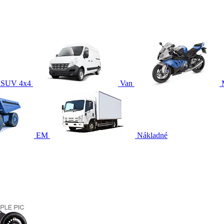
SUV 4x4
Van
EM
Nákladné