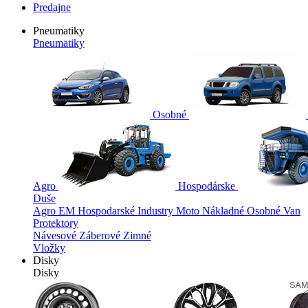
Predajne
Pneumatiky
Pneumatiky
Osobné
Agro
Hospodárske
Duše
Agro
EM
Hospodarské
Industry
Moto
Nákladné
Osobné
Van
Protektory
Návesové
Záberové
Zimné
Vložky
Disky
Disky