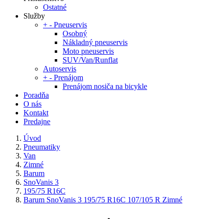
Ostatné
Služby
+
-
Pneuservis
Osobný
Nákladný pneuservis
Moto pneuservis
SUV/Van/Runflat
Autoservis
+
-
Prenájom
Prenájom nosiča na bicykle
Poradňa
O nás
Kontakt
Predajne
Úvod
Pneumatiky
Van
Zimné
Barum
SnoVanis 3
195/75 R16C
Barum SnoVanis 3 195/75 R16C 107/105 R Zimné