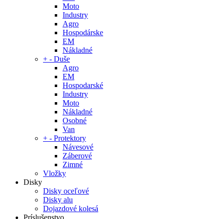
Moto
Industry
Agro
Hospodárske
EM
Nákladné
+
-
Duše
Agro
EM
Hospodarské
Industry
Moto
Nákladné
Osobné
Van
+
-
Protektory
Návesové
Záberové
Zimné
Vložky
Disky
Disky oceľové
Disky alu
Dojazdové kolesá
Príslušenstvo