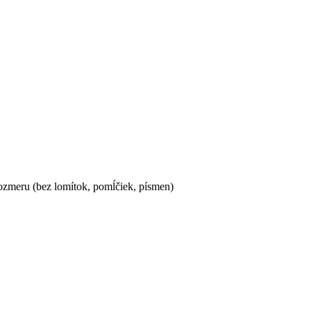
ozmeru (bez lomítok, pomĺčiek, písmen)