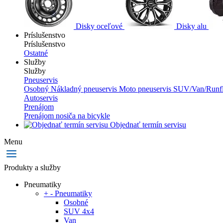
Disky oceľové
Disky alu
Príslušenstvo
Príslušenstvo
Ostatné
Služby
Služby
Pneuservis
Osobný
Nákladný pneuservis
Moto pneuservis
SUV/Van/Runfl
Autoservis
Prenájom
Prenájom nosiča na bicykle
Objednať termín servisu
Menu
Produkty a služby
Pneumatiky
+
-
Pneumatiky
Osobné
SUV 4x4
Van