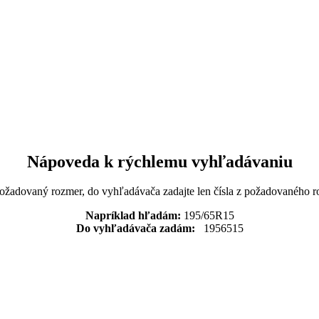
Nápoveda k rýchlemu vyhľadávaniu
požadovaný rozmer, do vyhľadávača zadajte len čísla z požadovaného r
Napríklad hľadám:
195/65R15
Do vyhľadávača zadám:
1956515