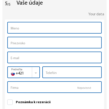
Vaše údaje
5
/5
Your data
Predvoľba
+421
Nepovinné
Poznámka k rezerácii