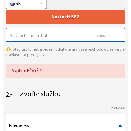
SK
Nastaviť ŠPZ
Nepovinné
Stav tachometra prosím odčítajte aj v čase príchodu do servisu a
nahláste to predajcovi.
Vyplňte EČV (ŠPZ)
Zvoľte službu
2
/5
Service
Pneuservis