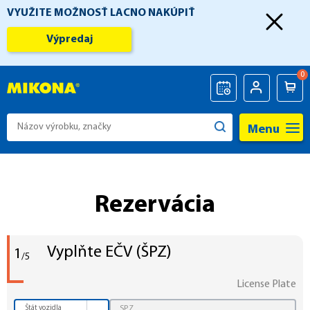
VYUŽITE MOŽNOSŤ LACNO NAKÚPIŤ
Výpredaj
0
Menu
Rezervácia
Vyplňte EČV (ŠPZ)
1
/5
License Plate
Štát vozidla