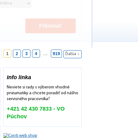
Filtrovať
1
2
3
4
919
…
Ďalšia
Info linka
Neviete si rady s výberom vhodné
pneumatiky a chcete poradiť od nášho
servisného pracovníka?
+421 42 430 7833 - VO
Púchov