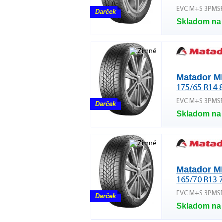
EVC M+S 3PMS
Darček
Skladom na
Matador M
175/65 R14 
EVC M+S 3PMS
Darček
Skladom na
Matador M
165/70 R13 
EVC M+S 3PMS
Darček
Skladom na