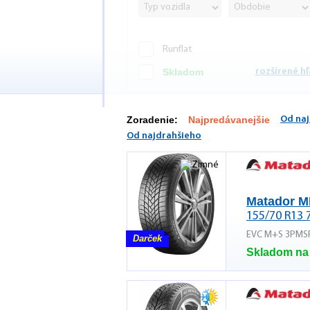
Runflat
Skladom
rozšírené h
Zoradenie:
Najpredávanejšie
Od naj
Od najdrahšieho
Matador M
155/70 R13 
EVC M+S 3PMS
Darček
Skladom na