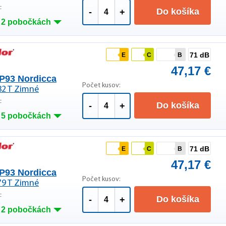
F
Do košíka
-
+
 2 pobočkách
71 dB
E
C
B
47,17 €
P93 Nordicca
Počet kusov:
82 T Zimné
F
Do košíka
-
+
 5 pobočkách
71 dB
E
C
B
47,17 €
P93 Nordicca
Počet kusov:
79 T Zimné
F
Do košíka
-
+
 2 pobočkách