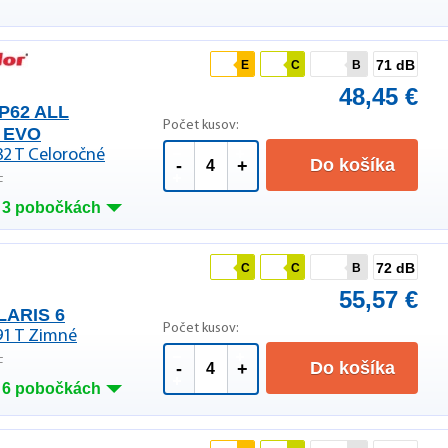
71 dB
E
C
B
48,45 €
P62 ALL
Počet kusov:
 EVO
82 T Celoročné
Do košíka
-
+
F
 3 pobočkách
72 dB
C
C
B
55,57 €
LARIS 6
Počet kusov:
91 T Zimné
F
Do košíka
-
+
 6 pobočkách