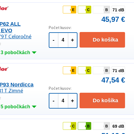
71 dB
E
C
B
45,97 €
P62 ALL
Počet kusov:
 EVO
79 T Celoročné
Do košíka
-
+
F
 3 pobočkách
71 dB
E
C
B
47,54 €
P93 Nordicca
Počet kusov:
81 T Zimné
F
Do košíka
-
+
 5 pobočkách
69 dB
C
B
B