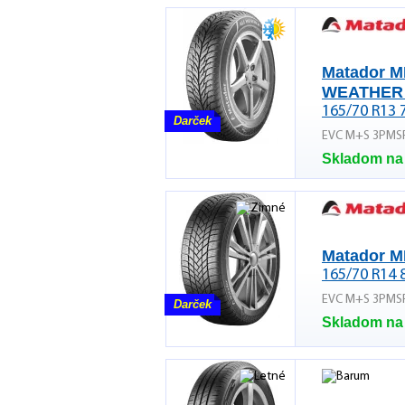
Matador M
WEATHER
165/70 R13 
Darček
EVC M+S 3PMS
Skladom na
Matador M
165/70 R14 
EVC M+S 3PMS
Darček
Skladom na