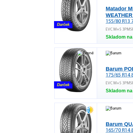
Matador M
WEATHER
155/80 R13 
Darček
EVC M+S 3PMS
Skladom na
Barum PO
175/65 R14 
EVC M+S 3PMS
Darček
Skladom na
Barum QU
165/70 R14 