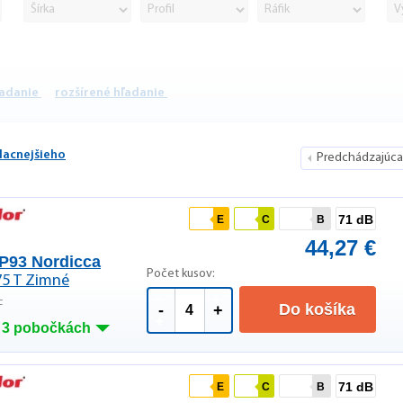
ľadanie
rozšírené hľadanie
lacnejšieho
Predchádzajúca
71 dB
E
C
B
44,27 €
P93 Nordicca
Počet kusov:
75 T Zimné
F
Do košíka
-
+
 3 pobočkách
71 dB
E
C
B