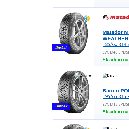
Matador M
WEATHER
185/60 R14 
Darček
EVC M+S 3PMS
Skladom na
Barum PO
195/65 R15 
EVC M+S 3PMS
Darček
Skladom na