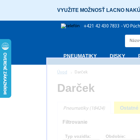
VYUŽITE MOŽNOSŤ LACNO NAKÚ
+421 42 430 7833 - VO Púc
PNEUMATIKY
DISKY
Úvod
Darček
Darček
Ostatné 
Pneumatiky (18424)
Filtrovanie
Typ vozidla:
Obdobie: