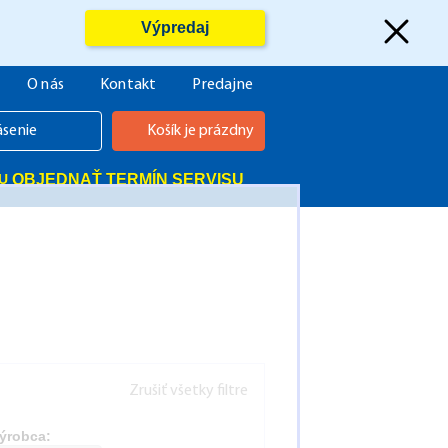
Výpredaj
O nás
Kontakt
Predajne
ásenie
Košík je prázdny
OBJEDNAŤ TERMÍN SERVISU
Zrušiť všetky filtre
ýrobca: