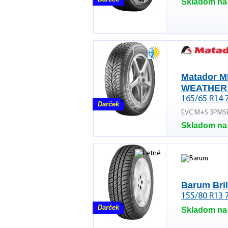
Skladom na
Matador M
WEATHER
165/65 R14 
Darček
EVC M+S 3PMS
Skladom na
Barum Bril
155/80 R13 
Darček
Skladom na