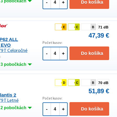
 3 pobočkách
Do košíka
-
+
71 dB
E
C
B
47,39 €
P62 ALL
Počet kusov:
 EVO
79 T Celoročné
Do košíka
-
+
F
 3 pobočkách
70 dB
D
C
B
51,89 €
lantis 2
Počet kusov:
79 T Letné
 2 pobočkách
Do košíka
-
+