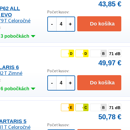
43,85 €
P62 ALL
Počet kusov:
 EVO
79 T Celoročné
Do košíka
-
+
F
 3 pobočkách
71 dB
D
D
B
49,97 €
LARIS 6
Počet kusov:
82 T Zimné
F
Do košíka
-
+
 6 pobočkách
71 dB
E
C
B
50,78 €
ARTARIS 5
Počet kusov:
81 T Celoročné