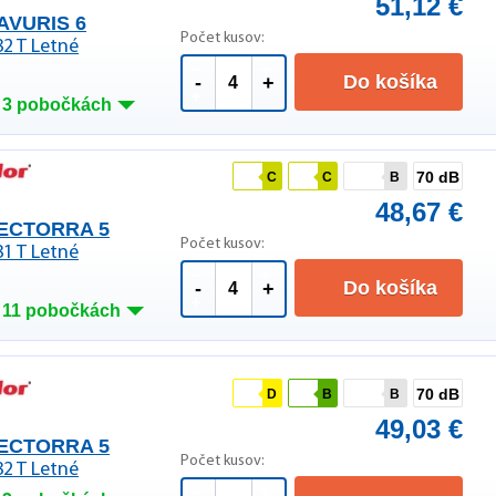
51,12 €
AVURIS 6
Počet kusov:
82 T Letné
Do košíka
-
+
 3 pobočkách
70 dB
C
C
B
48,67 €
HECTORRA 5
Počet kusov:
81 T Letné
Do košíka
-
+
 11 pobočkách
70 dB
D
B
B
49,03 €
HECTORRA 5
Počet kusov:
82 T Letné