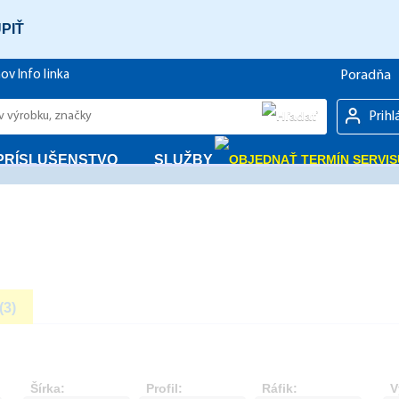
PIŤ
Poradňa
hov
Info linka
Prihl
PRÍSLUŠENSTVO
SLUŽBY
(3)
Šírka:
Profil:
Ráfik:
V