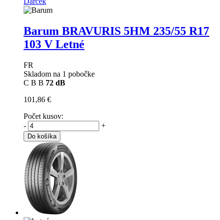
Darček
Barum BRAVURIS 5HM
235/55 R17
103 V Letné
FR
Skladom na 1 pobočke
C
B
B
72 dB
101,86 €
Počet kusov:
-
+
Do košíka