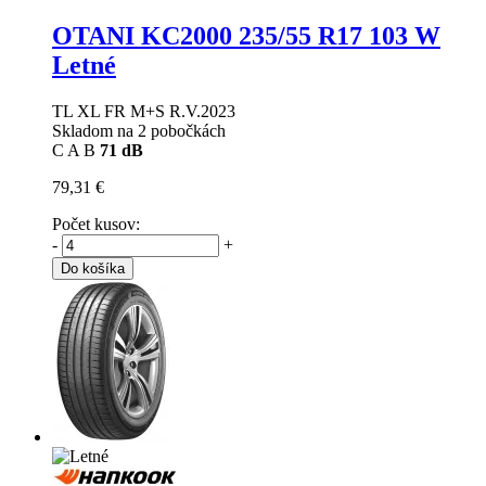
OTANI KC2000
235/55 R17 103 W
Letné
TL XL FR M+S R.V.2023
Skladom na 2 pobočkách
C
A
B
71 dB
79,31 €
Počet kusov:
-
+
Do košíka