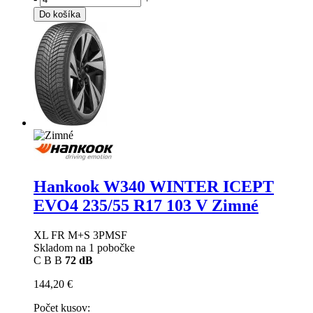
Do košíka
Hankook W340 WINTER ICEPT
EVO4
235/55 R17 103 V Zimné
XL FR M+S 3PMSF
Skladom na 1 pobočke
C
B
B
72 dB
144,20 €
Počet kusov: