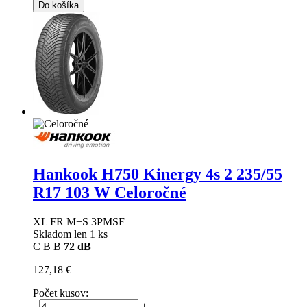
Do košíka
Hankook H750 Kinergy 4s 2
235/55
R17 103 W Celoročné
XL FR M+S 3PMSF
Skladom len 1 ks
C
B
B
72 dB
127,18 €
Počet kusov:
-
+