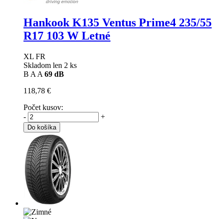
Hankook K135 Ventus Prime4
235/55
R17 103 W Letné
XL FR
Skladom len 2 ks
B
A
A
69 dB
118,78 €
Počet kusov:
-
+
Do košíka