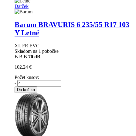
Darček
Barum BRAVURIS 6
235/55 R17 103
Y Letné
XL FR EVC
Skladom na 1 pobočke
B
B
B
70 dB
102,24 €
Počet kusov:
-
+
Do košíka