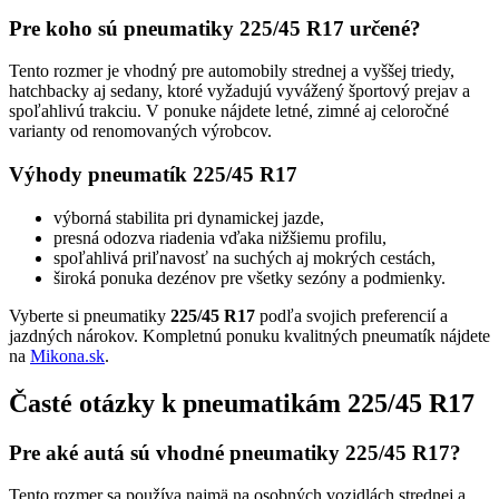
Pre koho sú pneumatiky 225/45 R17 určené?
Tento rozmer je vhodný pre automobily strednej a vyššej triedy,
hatchbacky aj sedany, ktoré vyžadujú vyvážený športový prejav a
spoľahlivú trakciu. V ponuke nájdete letné, zimné aj celoročné
varianty od renomovaných výrobcov.
Výhody pneumatík 225/45 R17
výborná stabilita pri dynamickej jazde,
presná odozva riadenia vďaka nižšiemu profilu,
spoľahlivá priľnavosť na suchých aj mokrých cestách,
široká ponuka dezénov pre všetky sezóny a podmienky.
Vyberte si pneumatiky
225/45 R17
podľa svojich preferencií a
jazdných nárokov. Kompletnú ponuku kvalitných pneumatík nájdete
na
Mikona.sk
.
Časté otázky k pneumatikám 225/45 R17
Pre aké autá sú vhodné pneumatiky 225/45 R17?
Tento rozmer sa používa najmä na osobných vozidlách strednej a