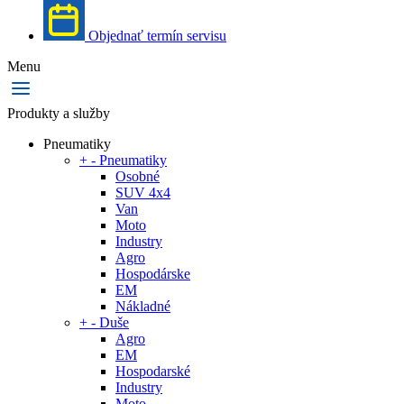
Objednať termín servisu
Menu
Produkty a služby
Pneumatiky
+
-
Pneumatiky
Osobné
SUV 4x4
Van
Moto
Industry
Agro
Hospodárske
EM
Nákladné
+
-
Duše
Agro
EM
Hospodarské
Industry
Moto