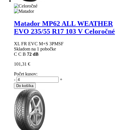
Matador MP62 ALL WEATHER
EVO
235/55 R17 103 V Celoročné
XL FR EVC M+S 3PMSF
Skladom na 1 pobočke
C
C
B
72 dB
101,31 €
Počet kusov:
-
+
Do košíka