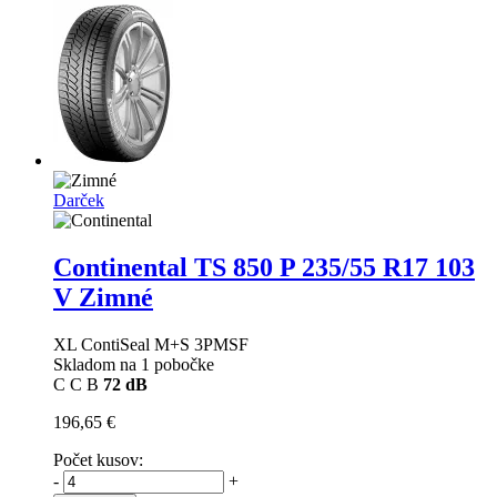
Darček
Continental TS 850 P
235/55 R17 103
V Zimné
XL ContiSeal M+S 3PMSF
Skladom na 1 pobočke
C
C
B
72 dB
196,65 €
Počet kusov:
-
+