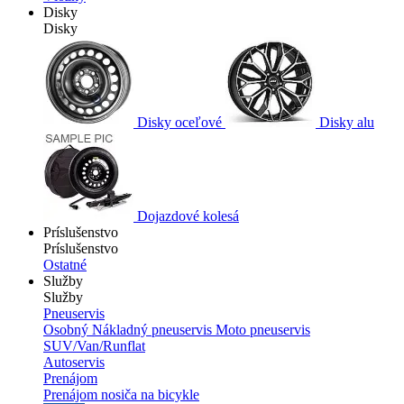
Disky
Disky
Disky oceľové
Disky alu
Dojazdové kolesá
Príslušenstvo
Príslušenstvo
Ostatné
Služby
Služby
Pneuservis
Osobný
Nákladný pneuservis
Moto pneuservis
SUV/Van/Runflat
Autoservis
Prenájom
Prenájom nosiča na bicykle