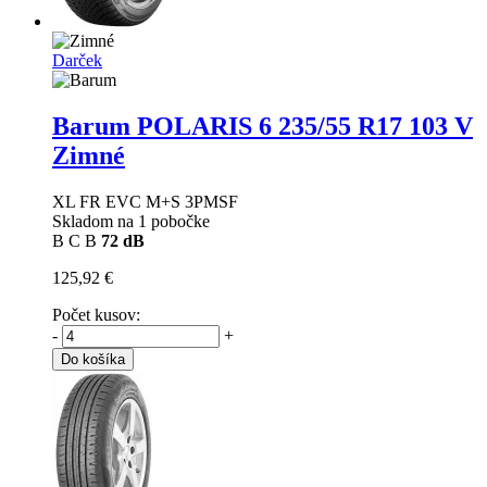
Darček
Barum POLARIS 6
235/55 R17 103 V
Zimné
XL FR EVC M+S 3PMSF
Skladom na 1 pobočke
B
C
B
72 dB
125,92 €
Počet kusov:
-
+
Do košíka