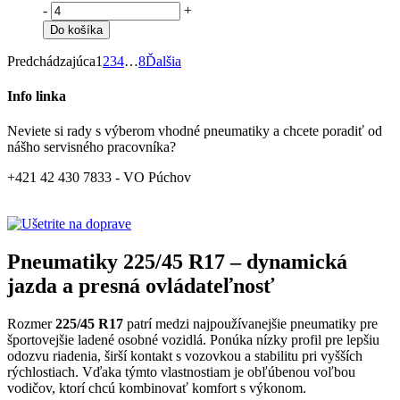
-
+
Do košíka
Predchádzajúca
1
2
3
4
…
8
Ďalšia
Info linka
Neviete si rady s výberom vhodné pneumatiky a chcete poradiť od
nášho servisného pracovníka?
+421 42 430 7833 - VO Púchov
Pneumatiky 225/45 R17 – dynamická
jazda a presná ovládateľnosť
Rozmer
225/45 R17
patrí medzi najpoužívanejšie pneumatiky pre
športovejšie ladené osobné vozidlá. Ponúka nízky profil pre lepšiu
odozvu riadenia, širší kontakt s vozovkou a stabilitu pri vyšších
rýchlostiach. Vďaka týmto vlastnostiam je obľúbenou voľbou
vodičov, ktorí chcú kombinovať komfort s výkonom.