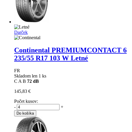
Darček
Continental PREMIUMCONTACT 6
235/55 R17 103 W Letné
FR
Skladom len 1 ks
C
A
B
72 dB
145,83 €
Počet kusov:
-
+
Do košíka