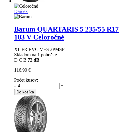
Darček
Barum QUARTARIS 5
235/55 R17
103 V Celoročné
XL FR EVC M+S 3PMSF
Skladom na 1 pobočke
D
C
B
72 dB
116,90 €
Počet kusov:
-
+
Do košíka