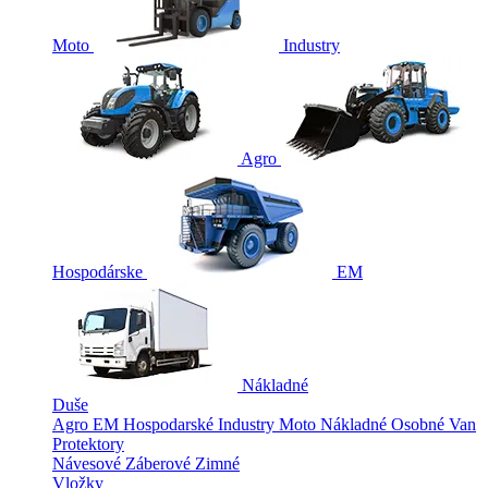
Moto
Industry
Agro
Hospodárske
EM
Nákladné
Duše
Agro
EM
Hospodarské
Industry
Moto
Nákladné
Osobné
Van
Protektory
Návesové
Záberové
Zimné
Vložky