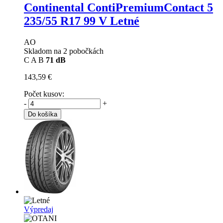
Continental ContiPremiumContact 5
235/55 R17 99 V Letné
AO
Skladom na 2 pobočkách
C
A
B
71 dB
143,59 €
Počet kusov:
-
+
Do košíka
Výpredaj