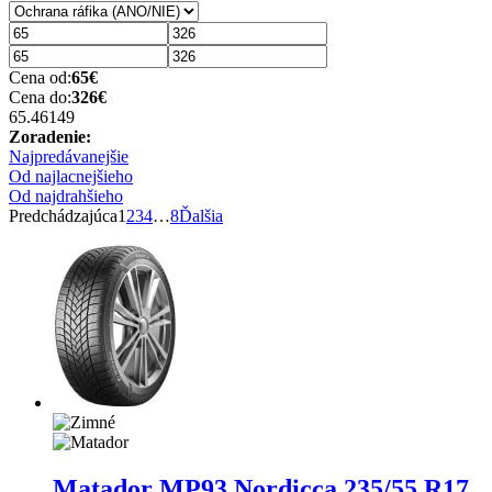
Cena od:
65
€
Cena do:
326
€
65.46
149
Zoradenie:
Najpredávanejšie
Od najlacnejšieho
Od najdrahšieho
Predchádzajúca
1
2
3
4
…
8
Ďalšia
Matador MP93 Nordicca
235/55 R17