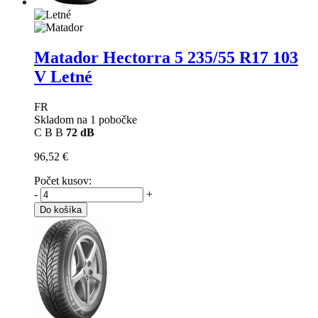
Matador Hectorra 5
235/55 R17 103
V Letné
FR
Skladom na 1 pobočke
C
B
B
72 dB
96,52 €
Počet kusov:
-
+
Do košíka