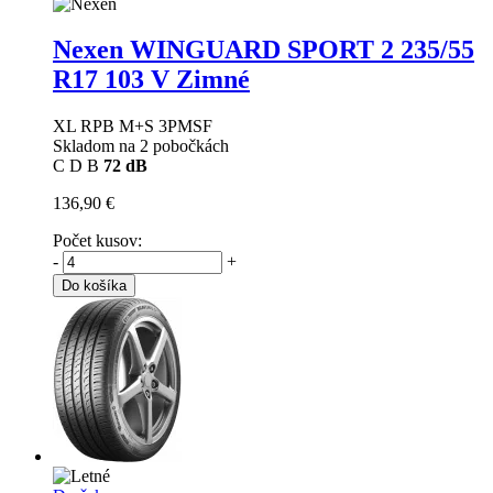
Nexen WINGUARD SPORT 2
235/55
R17 103 V Zimné
XL RPB M+S 3PMSF
Skladom na 2 pobočkách
C
D
B
72 dB
136,90 €
Počet kusov:
-
+
Do košíka