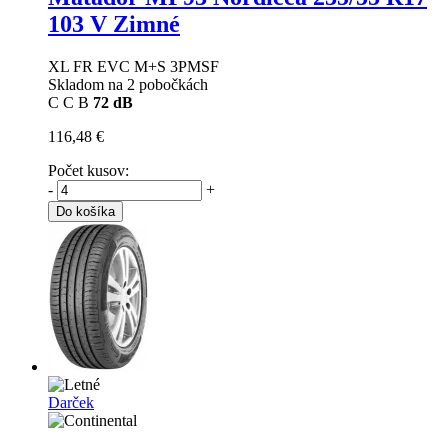
103 V Zimné
XL FR EVC M+S 3PMSF
Skladom na 2 pobočkách
C
C
B
72 dB
116,48 €
Počet kusov:
-
+
Do košíka
Darček