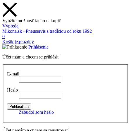
Využite možnosť lacno nakúpiť
Výpredaj
Mikona.sk - Pneuservis s tradíciou od roku 1992
0
Košík je prázdny
Prihlásenie
Účet mám a chcem se prihlásiť
E-mail
Heslo
Zabudol som heslo
Účet nemám a chcem sa registrovať