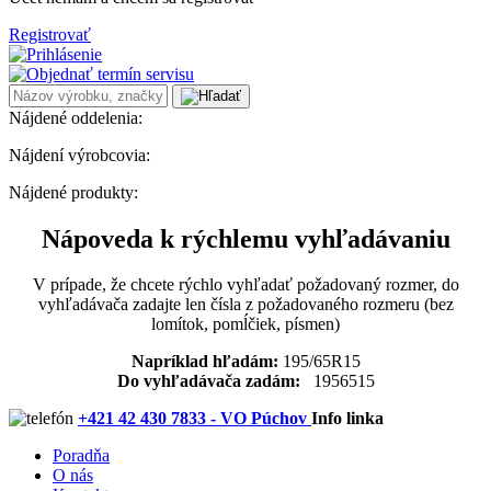
Registrovať
Nájdené oddelenia:
Nájdení výrobcovia:
Nájdené produkty:
Nápoveda k rýchlemu vyhľadávaniu
V prípade, že chcete rýchlo vyhľadať požadovaný rozmer, do
vyhľadávača zadajte len čísla z požadovaného rozmeru (bez
lomítok, pomĺčiek, písmen)
Napríklad hľadám:
195/65R15
Do vyhľadávača zadám:
1956515
+421 42 430 7833 - VO Púchov
Info linka
Poradňa
O nás