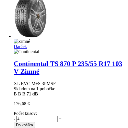
Darček
Continental TS 870 P
235/55 R17 103
V Zimné
XL EVC M+S 3PMSF
Skladom na 1 pobočke
B
B
B
71 dB
176,68 €
Počet kusov:
-
+
Do košíka