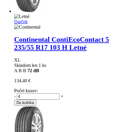
Darček
Continental ContiEcoContact 5
235/55 R17 103 H Letné
XL
Skladom len 1 ks
A
B
B
72 dB
134,40 €
Počet kusov:
-
+
Do košíka