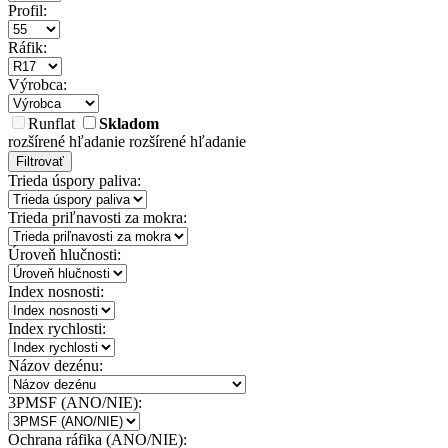
Profil:
Ráfik:
Výrobca:
Runflat
Skladom
rozšírené hľadanie
rozšírené hľadanie
Filtrovať
Trieda úspory paliva:
Trieda priľnavosti za mokra:
Úroveň hlučnosti:
Index nosnosti:
Index rychlosti:
Názov dezénu:
3PMSF (ANO/NIE):
Ochrana ráfika (ANO/NIE):