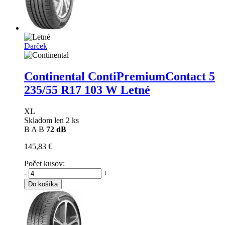
Darček
Continental ContiPremiumContact 5
235/55 R17 103 W Letné
XL
Skladom len 2 ks
B
A
B
72 dB
145,83 €
Počet kusov:
-
+
Do košíka