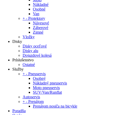
Nákladné
Osobné
Van
+
-
Protektory
Návesové
Záberové
Zimné
Vložky
Disky
Disky oceľové
Disky alu
Dojazdové kolesá
Príslušenstvo
Ostatné
Služby
+
-
Pneuservis
Osobný
Nákladný pneuservis
Moto pneuservis
SUV/Van/Runflat
Autoservis
+
-
Prenájom
Prenájom nosiča na bicykle
Poradňa