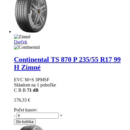
Darček
Continental TS 870 P
235/55 R17 99
H Zimné
EVC M+S 3PMSF
Skladom na 1 pobočke
C
B
B
71 dB
176,33 €
Počet kusov:
-
+
Do košíka