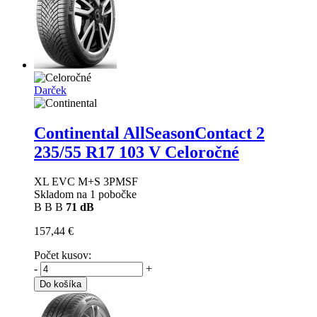
Darček
Continental AllSeasonContact 2
235/55 R17 103 V Celoročné
XL EVC M+S 3PMSF
Skladom na 1 pobočke
B
B
B
71 dB
157,44 €
Počet kusov:
-
+
Do košíka