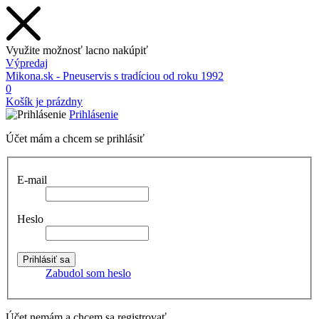
Využite možnosť lacno nakúpiť
Výpredaj
Mikona.sk - Pneuservis s tradíciou od roku 1992
0
Košík je prázdny
Prihlásenie
Účet mám a chcem se prihlásiť
E-mail
Heslo
Zabudol som heslo
Účet nemám a chcem sa registrovať