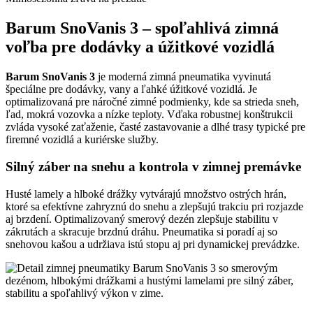
Barum SnoVanis 3 – spoľahlivá zimná
voľba pre dodávky a úžitkové vozidlá
Barum SnoVanis 3
je moderná zimná pneumatika vyvinutá
špeciálne pre dodávky, vany a ľahké úžitkové vozidlá. Je
optimalizovaná pre náročné zimné podmienky, kde sa strieda sneh,
ľad, mokrá vozovka a nízke teploty. Vďaka robustnej konštrukcii
zvláda vysoké zaťaženie, časté zastavovanie a dlhé trasy typické pre
firemné vozidlá a kuriérske služby.
Silný záber na snehu a kontrola v zimnej premávke
Husté lamely a hlboké drážky vytvárajú množstvo ostrých hrán,
ktoré sa efektívne zahryznú do snehu a zlepšujú trakciu pri rozjazde
aj brzdení. Optimalizovaný smerový dezén zlepšuje stabilitu v
zákrutách a skracuje brzdnú dráhu. Pneumatika si poradí aj so
snehovou kašou a udržiava istú stopu aj pri dynamickej prevádzke.