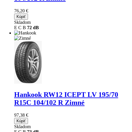
76,20 €
Kúpiť
Skladom
E
C
B
72 dB
Hankook RW12 ICEPT LV
195/70
R15C 104/102 R Zimné
97,38 €
Kúpiť
Skladom
E
C
B
73 dB