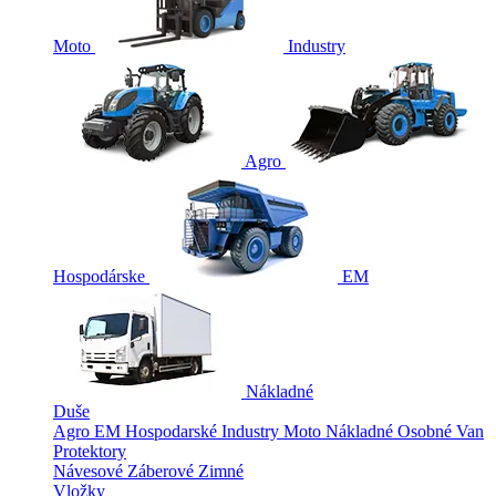
Moto
Industry
Agro
Hospodárske
EM
Nákladné
Duše
Agro
EM
Hospodarské
Industry
Moto
Nákladné
Osobné
Van
Protektory
Návesové
Záberové
Zimné
Vložky