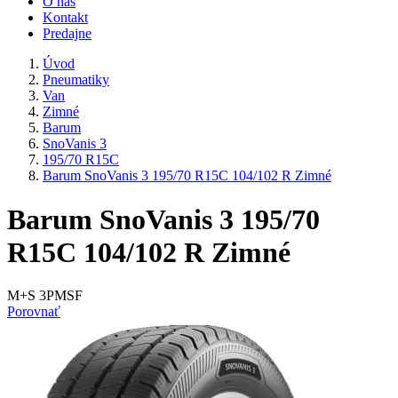
O nás
Kontakt
Predajne
Úvod
Pneumatiky
Van
Zimné
Barum
SnoVanis 3
195/70 R15C
Barum SnoVanis 3 195/70 R15C 104/102 R Zimné
Barum SnoVanis 3 195/70
R15C 104/102 R Zimné
M+S 3PMSF
Porovnať