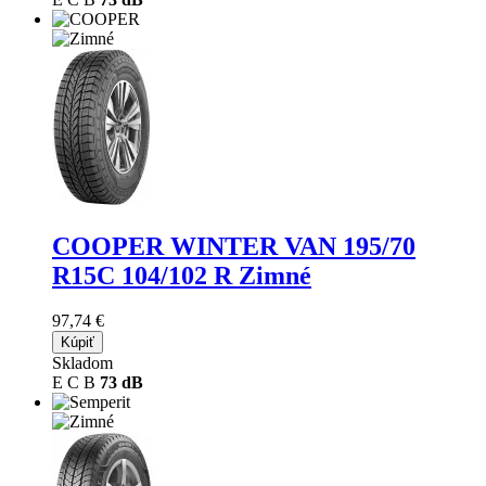
COOPER WINTER VAN
195/70
R15C 104/102 R Zimné
97,74 €
Kúpiť
Skladom
E
C
B
73 dB