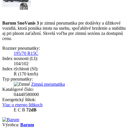
Barum SnoVanis 3
je zimná pneumatika pre dodávky a úžitkové
vozidlá, ktorá ponúka istotu na snehu, spoľahlivé brzdenie a stabilitu
aj pri plnom zaťažení. Skvelá voľba pre zimnú sezónu za dostupnú
cenu.
Rozmer pneumatiky:
195/70 R15C
Index nosnosti (LI):
104/102
Index rýchlosti (SI):
R
(170 km/h)
Typ pneumatiky:
Zimná pneumatika
Katalógové číslo:
04440580000
Energetický štítok:
Viac o energo štítkoch
E
C
B
72dB
Výrobca:
Barum