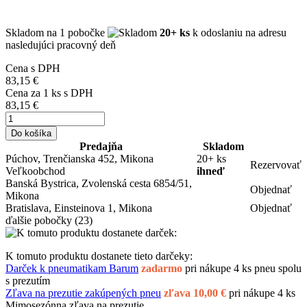
Skladom
na 1 pobočke
20+ ks
k odoslaniu na adresu
nasledujúci pracovný deň
Cena s DPH
83,15 €
Cena za
1
ks s DPH
83,15 €
Do košíka
Predajňa
Skladom
Púchov, Trenčianska 452, Mikona
20+ ks
Rezervovať
Veľkoobchod
ihneď
Banská Bystrica, Zvolenská cesta 6854/51,
Objednať
Mikona
Bratislava, Einsteinova 1, Mikona
Objednať
ďalšie pobočky
(23)
K tomuto produktu dostanete tieto darčeky:
Darček k pneumatikam Barum
zadarmo
pri nákupe 4 ks pneu spolu
s prezutím
Zľava na prezutie zakúpených pneu
zľava 10,00 €
pri nákupe 4 ks
Mimosezónna zľava na prezutie