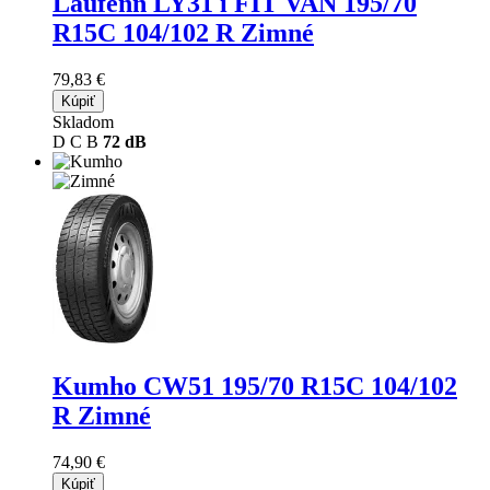
Laufenn LY31 i FIT VAN
195/70
R15C 104/102 R Zimné
79,83 €
Kúpiť
Skladom
D
C
B
72 dB
Kumho CW51
195/70 R15C 104/102
R Zimné
74,90 €
Kúpiť