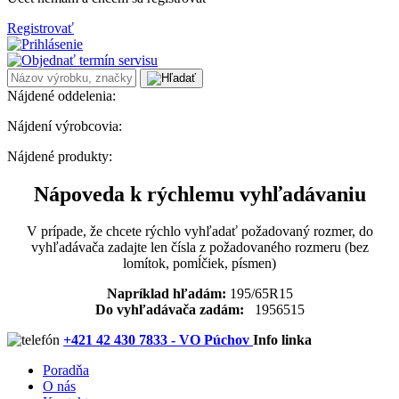
Registrovať
Nájdené oddelenia:
Nájdení výrobcovia:
Nájdené produkty:
Nápoveda k rýchlemu vyhľadávaniu
V prípade, že chcete rýchlo vyhľadať požadovaný rozmer, do
vyhľadávača zadajte len čísla z požadovaného rozmeru (bez
lomítok, pomĺčiek, písmen)
Napríklad hľadám:
195/65R15
Do vyhľadávača zadám:
1956515
+421 42 430 7833 - VO Púchov
Info linka
Poradňa
O nás