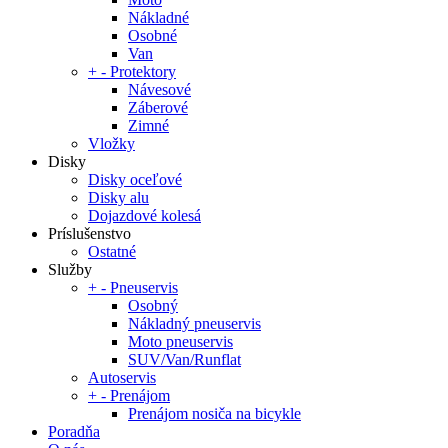
Nákladné
Osobné
Van
+
-
Protektory
Návesové
Záberové
Zimné
Vložky
Disky
Disky oceľové
Disky alu
Dojazdové kolesá
Príslušenstvo
Ostatné
Služby
+
-
Pneuservis
Osobný
Nákladný pneuservis
Moto pneuservis
SUV/Van/Runflat
Autoservis
+
-
Prenájom
Prenájom nosiča na bicykle
Poradňa