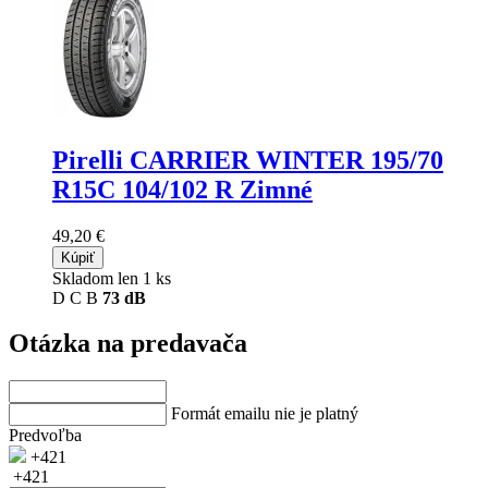
Pirelli CARRIER WINTER
195/70
R15C 104/102 R Zimné
49,20 €
Kúpiť
Skladom len 1 ks
D
C
B
73 dB
Otázka na predavača
Formát emailu nie je platný
Predvoľba
+421
+421