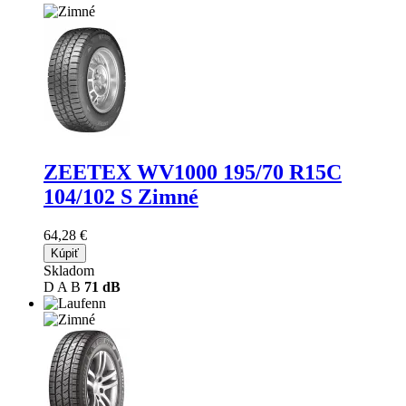
ZEETEX WV1000
195/70 R15C
104/102 S Zimné
64,28 €
Kúpiť
Skladom
D
A
B
71 dB