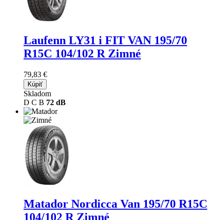
Laufenn LY31 i FIT VAN
195/70
R15C 104/102 R Zimné
79,83 €
Kúpiť
Skladom
D
C
B
72 dB
Matador Nordicca Van
195/70 R15C
104/102 R Zimné