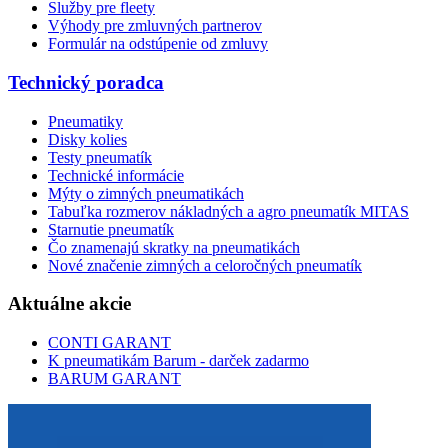
Služby pre fleety
Výhody pre zmluvných partnerov
Formulár na odstúpenie od zmluvy
Technický poradca
Pneumatiky
Disky kolies
Testy pneumatík
Technické informácie
Mýty o zimných pneumatikách
Tabuľka rozmerov nákladných a agro pneumatík MITAS
Starnutie pneumatík
Čo znamenajú skratky na pneumatikách
Nové značenie zimných a celoročných pneumatík
Aktuálne akcie
CONTI GARANT
K pneumatikám Barum - darček zadarmo
BARUM GARANT