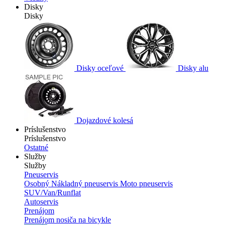
Disky
Disky
Disky oceľové
Disky alu
Dojazdové kolesá
Príslušenstvo
Príslušenstvo
Ostatné
Služby
Služby
Pneuservis
Osobný
Nákladný pneuservis
Moto pneuservis
SUV/Van/Runflat
Autoservis
Prenájom
Prenájom nosiča na bicykle