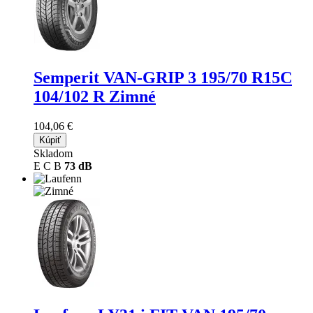
Semperit VAN-GRIP 3
195/70 R15C
104/102 R Zimné
104,06 €
Kúpiť
Skladom
E
C
B
73 dB