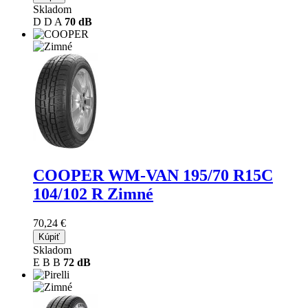
Skladom
D
D
A
70 dB
COOPER WM-VAN
195/70 R15C
104/102 R Zimné
70,24 €
Kúpiť
Skladom
E
B
B
72 dB