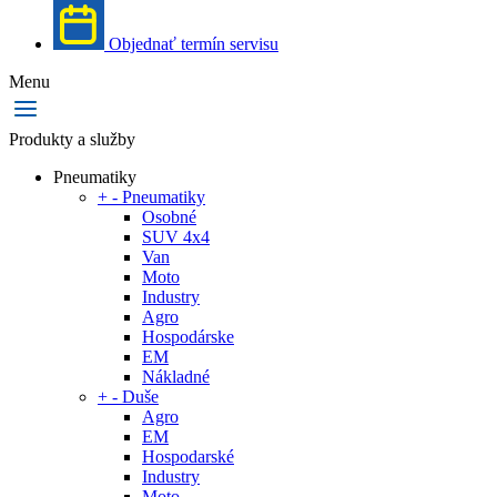
Objednať termín servisu
Menu
Produkty a služby
Pneumatiky
+
-
Pneumatiky
Osobné
SUV 4x4
Van
Moto
Industry
Agro
Hospodárske
EM
Nákladné
+
-
Duše
Agro
EM
Hospodarské
Industry
Moto