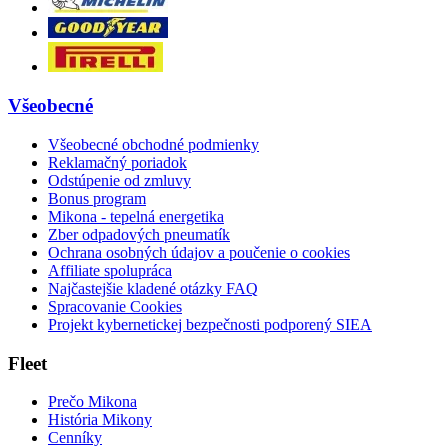
Všeobecné
Všeobecné obchodné podmienky
Reklamačný poriadok
Odstúpenie od zmluvy
Bonus program
Mikona - tepelná energetika
Zber odpadových pneumatík
Ochrana osobných údajov a poučenie o cookies
Affiliate spolupráca
Najčastejšie kladené otázky FAQ
Spracovanie Cookies
Projekt kybernetickej bezpečnosti podporený SIEA
Fleet
Prečo Mikona
História Mikony
Cenníky