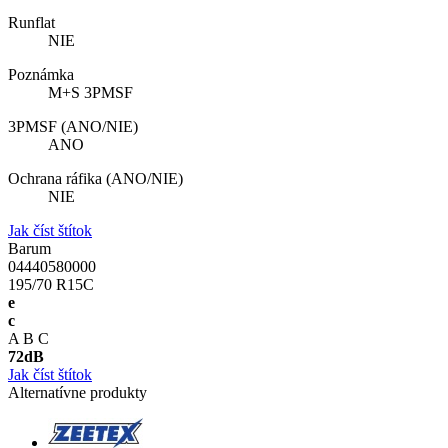
Runflat
NIE
Poznámka
M+S 3PMSF
3PMSF (ANO/NIE)
ANO
Ochrana ráfika (ANO/NIE)
NIE
Jak číst štítok
Barum
04440580000
195/70 R15C
e
c
A
B
C
72
dB
Jak číst štítok
Alternatívne produkty