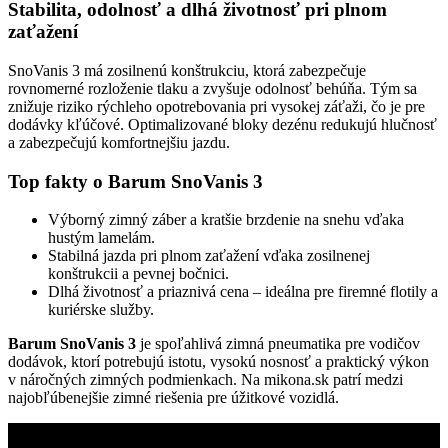
Stabilita, odolnosť a dlhá životnosť pri plnom
zaťažení
SnoVanis 3 má zosilnenú konštrukciu, ktorá zabezpečuje
rovnomerné rozloženie tlaku a zvyšuje odolnosť behúňa. Tým sa
znižuje riziko rýchleho opotrebovania pri vysokej záťaži, čo je pre
dodávky kľúčové. Optimalizované bloky dezénu redukujú hlučnosť
a zabezpečujú komfortnejšiu jazdu.
Top fakty o Barum SnoVanis 3
Výborný zimný záber a kratšie brzdenie na snehu vďaka
hustým lamelám.
Stabilná jazda pri plnom zaťažení vďaka zosilnenej
konštrukcii a pevnej bočnici.
Dlhá životnosť a priaznivá cena – ideálna pre firemné flotily a
kuriérske služby.
Barum SnoVanis 3
je spoľahlivá zimná pneumatika pre vodičov
dodávok, ktorí potrebujú istotu, vysokú nosnosť a praktický výkon
v náročných zimných podmienkach. Na mikona.sk patrí medzi
najobľúbenejšie zimné riešenia pre úžitkové vozidlá.