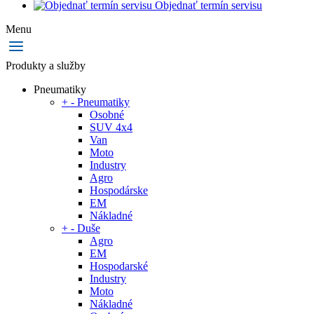
Objednať termín servisu
Menu
Produkty a služby
Pneumatiky
+
-
Pneumatiky
Osobné
SUV 4x4
Van
Moto
Industry
Agro
Hospodárske
EM
Nákladné
+
-
Duše
Agro
EM
Hospodarské
Industry
Moto
Nákladné