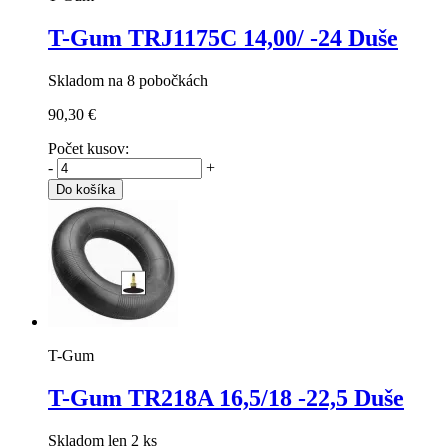
T-Gum TRJ1175C
14,00/ -24 Duše
Skladom na 8 pobočkách
90,30 €
Počet kusov:
-
+
Do košíka
T-Gum
T-Gum TR218A
16,5/18 -22,5 Duše
Skladom len 2 ks