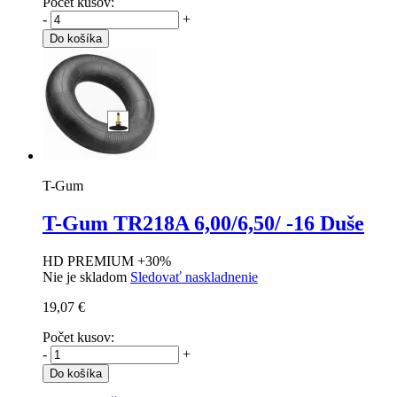
Počet kusov:
-
+
Do košíka
T-Gum
T-Gum TR218A
6,00/6,50/ -16 Duše
HD PREMIUM +30%
Nie je skladom
Sledovať naskladnenie
19,07 €
Počet kusov:
-
+
Do košíka