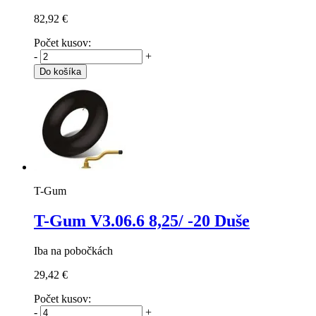
82,92 €
Počet kusov:
-
+
Do košíka
T-Gum
T-Gum V3.06.6
8,25/ -20 Duše
Iba na pobočkách
29,42 €
Počet kusov:
-
+