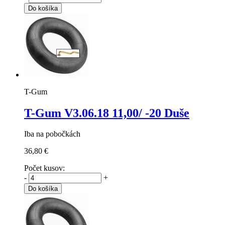
Do košíka
T-Gum
T-Gum V3.06.18
11,00/ -20 Duše
Iba na pobočkách
36,80 €
Počet kusov:
-
+
Do košíka