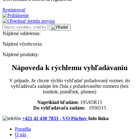
Registrovať
Nájdené oddelenia:
Nájdení výrobcovia:
Nájdené produkty:
Nápoveda k rýchlemu vyhľadávaniu
V prípade, že chcete rýchlo vyhľadať požadovaný rozmer, do
vyhľadávača zadajte len čísla z požadovaného rozmeru (bez
lomítok, pomĺčiek, písmen)
Napríklad hľadám:
195/65R15
Do vyhľadávača zadám:
1956515
+421 42 430 7833 - VO Púchov
Info linka
Poradňa
O nás