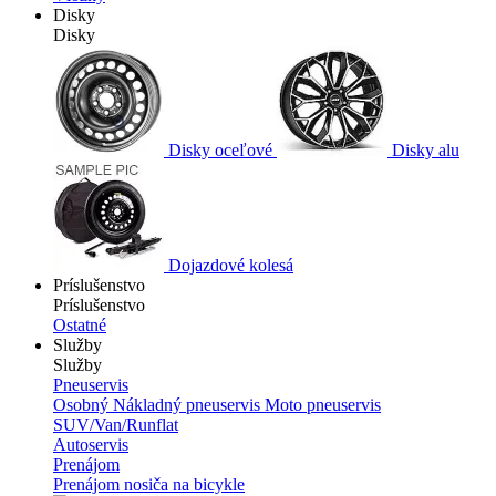
Disky
Disky
Disky oceľové
Disky alu
Dojazdové kolesá
Príslušenstvo
Príslušenstvo
Ostatné
Služby
Služby
Pneuservis
Osobný
Nákladný pneuservis
Moto pneuservis
SUV/Van/Runflat
Autoservis
Prenájom
Prenájom nosiča na bicykle