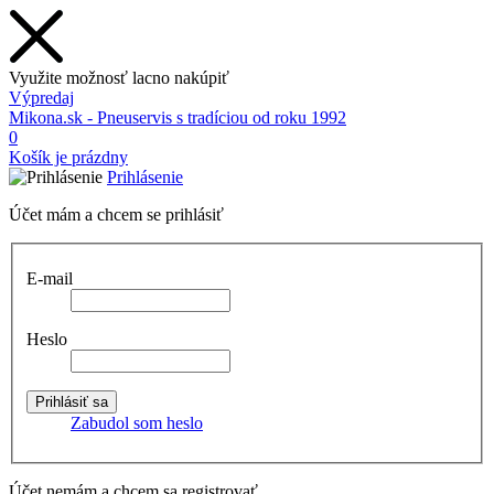
Využite možnosť lacno nakúpiť
Výpredaj
Mikona.sk - Pneuservis s tradíciou od roku 1992
0
Košík je prázdny
Prihlásenie
Účet mám a chcem se prihlásiť
E-mail
Heslo
Zabudol som heslo
Účet nemám a chcem sa registrovať