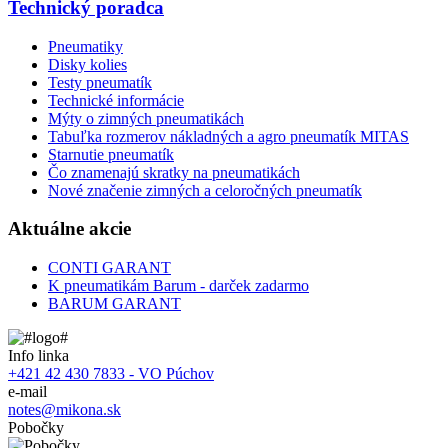
Technický poradca
Pneumatiky
Disky kolies
Testy pneumatík
Technické informácie
Mýty o zimných pneumatikách
Tabuľka rozmerov nákladných a agro pneumatík MITAS
Starnutie pneumatík
Čo znamenajú skratky na pneumatikách
Nové značenie zimných a celoročných pneumatík
Aktuálne akcie
CONTI GARANT
K pneumatikám Barum - darček zadarmo
BARUM GARANT
Info linka
+421 42 430 7833 - VO Púchov
e-mail
notes@mikona.sk
Pobočky