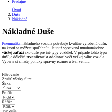
Predajne
Úvod
Duše
Nákladné
Nákladné Duše
Pneumatika
nákladného vozidla potrebuje kvalitne vyrobenú dušu,
na ktorú sa môžete spoľahnúť. Je totiž vystavená mnohonásobne
väčšej záťaži
ako duše pre iné typy vozidiel. V prípade tohto typu
duší je dôležitá
trvanlivosť a odolnosť
voči veľkej váhe vozidla.
Vyberte si z našej ponuky správny rozmer a tvar ventilu.
Filtrovanie
Zrušiť všetky filtre
Šírka:
Profil:
Ráfik:
Typ duše: