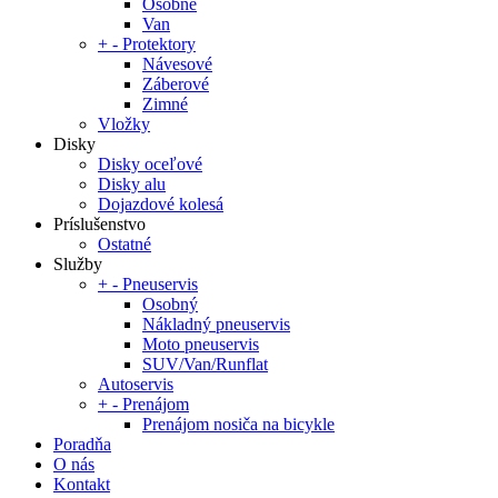
Osobné
Van
+
-
Protektory
Návesové
Záberové
Zimné
Vložky
Disky
Disky oceľové
Disky alu
Dojazdové kolesá
Príslušenstvo
Ostatné
Služby
+
-
Pneuservis
Osobný
Nákladný pneuservis
Moto pneuservis
SUV/Van/Runflat
Autoservis
+
-
Prenájom
Prenájom nosiča na bicykle
Poradňa
O nás
Kontakt