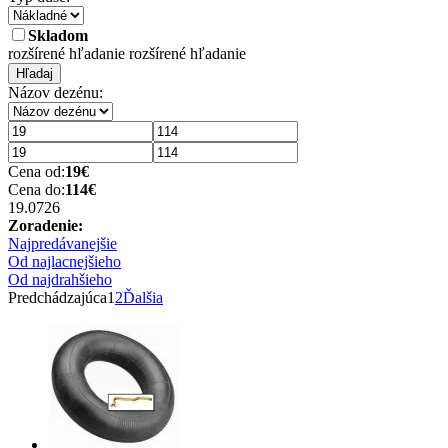
Skladom
rozšírené hľadanie
rozšírené hľadanie
Hľadaj
Názov dezénu:
Cena od:
19
€
Cena do:
114
€
19.07
26
Zoradenie:
Najpredávanejšie
Od najlacnejšieho
Od najdrahšieho
Predchádzajúca
1
2
Ďalšia