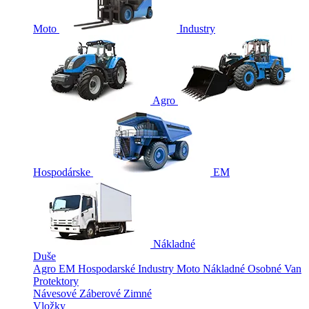
Moto
Industry
Agro
Hospodárske
EM
Nákladné
Duše
Agro
EM
Hospodarské
Industry
Moto
Nákladné
Osobné
Van
Protektory
Návesové
Záberové
Zimné
Vložky