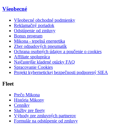
Všeobecné
Všeobecné obchodné podmienky
Reklamačný poriadok
Odstúpenie od zmluvy
Bonus program
Mikona - tepelná energetika
Zber odpadových pneumatík
Ochrana osobných údajov a poučenie o cookies
Affiliate spolupráca
Najčastejšie kladené otázky FAQ
Spracovanie Cookies
Projekt kybernetickej bezpečnosti podporený SIEA
Fleet
Prečo Mikona
História Mikony
Cenníky
Služby pre fleety
Výhody pre zmluvných partnerov
Formulár na odstúpenie od zmluvy