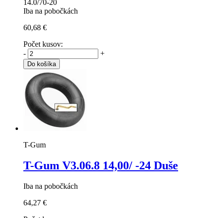
14.0/70-20
Iba na pobočkách
60,68 €
Počet kusov:
-
+
Do košíka
T-Gum
T-Gum V3.06.8
14,00/ -24 Duše
Iba na pobočkách
64,27 €