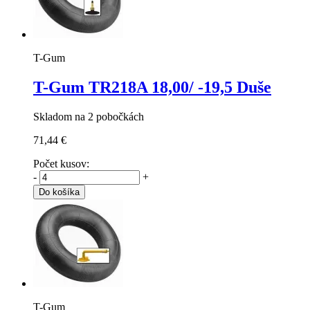
T-Gum
T-Gum TR218A
18,00/ -19,5 Duše
Skladom na 2 pobočkách
71,44 €
Počet kusov:
-
+
Do košíka
T-Gum