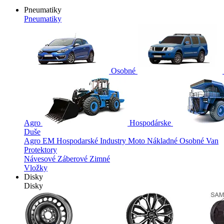
Pneumatiky
Pneumatiky
Osobné
Agro
Hospodárske
Duše
Agro
EM
Hospodarské
Industry
Moto
Nákladné
Osobné
Van
Protektory
Návesové
Záberové
Zimné
Vložky
Disky
Disky