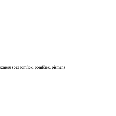
ozmeru (bez lomítok, pomĺčiek, písmen)