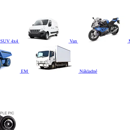
SUV 4x4
Van
EM
Nákladné