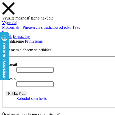
Využite možnosť lacno nakúpiť
Výpredaj
Mikona.sk - Pneuservis s tradíciou od roku 1992
0
Košík je prázdny
Prihlásenie
Účet mám a chcem se prihlásiť
E-mail
Heslo
Zabudol som heslo
Účet nemám a chcem sa registrovať