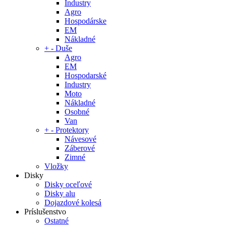
Industry
Agro
Hospodárske
EM
Nákladné
+
-
Duše
Agro
EM
Hospodarské
Industry
Moto
Nákladné
Osobné
Van
+
-
Protektory
Návesové
Záberové
Zimné
Vložky
Disky
Disky oceľové
Disky alu
Dojazdové kolesá
Príslušenstvo
Ostatné