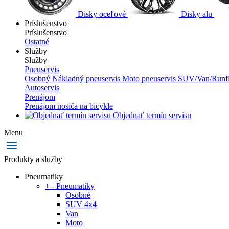
Disky oceľové
Disky alu
Príslušenstvo
Príslušenstvo
Ostatné
Služby
Služby
Pneuservis
Osobný
Nákladný pneuservis
Moto pneuservis
SUV/Van/Runfl
Autoservis
Prenájom
Prenájom nosiča na bicykle
Objednať termín servisu
Menu
Produkty a služby
Pneumatiky
+
-
Pneumatiky
Osobné
SUV 4x4
Van
Moto