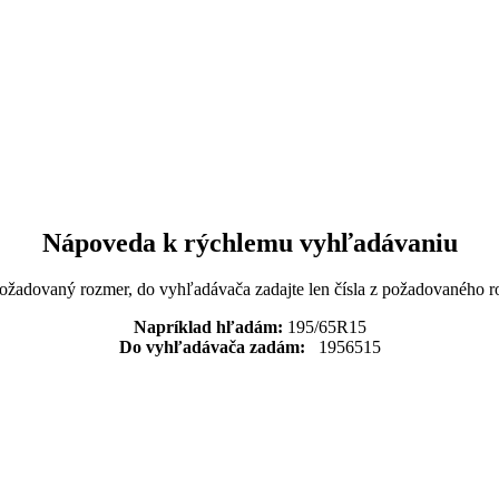
Nápoveda k rýchlemu vyhľadávaniu
požadovaný rozmer, do vyhľadávača zadajte len čísla z požadovaného r
Napríklad hľadám:
195/65R15
Do vyhľadávača zadám:
1956515