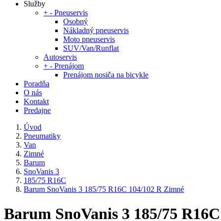
Služby
+
-
Pneuservis
Osobný
Nákladný pneuservis
Moto pneuservis
SUV/Van/Runflat
Autoservis
+
-
Prenájom
Prenájom nosiča na bicykle
Poradňa
O nás
Kontakt
Predajne
Úvod
Pneumatiky
Van
Zimné
Barum
SnoVanis 3
185/75 R16C
Barum SnoVanis 3 185/75 R16C 104/102 R Zimné
Barum SnoVanis 3 185/75 R16C