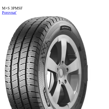
M+S 3PMSF
Porovnať