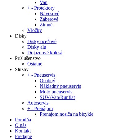
Van
+
-
Protektory
Návesové
Záberové
Zimné
Vložky
Disky
Disky oceľové
Disky alu
Dojazdové kolesá
Príslušenstvo
Ostatné
Služby
+
-
Pneuservis
Osobný
Nákladný pneuservis
Moto pneuservis
SUV/Van/Runflat
Autoservis
+
-
Prenájom
Prenájom nosiča na bicykle
Poradňa
O nás
Kontakt
Predajne