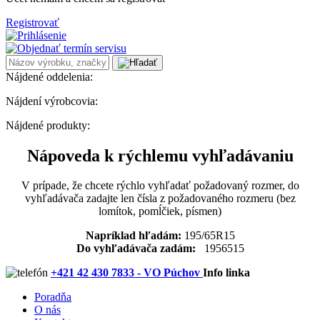
Registrovať
Nájdené oddelenia:
Nájdení výrobcovia:
Nájdené produkty:
Nápoveda k rýchlemu vyhľadávaniu
V prípade, že chcete rýchlo vyhľadať požadovaný rozmer, do
vyhľadávača zadajte len čísla z požadovaného rozmeru (bez
lomítok, pomĺčiek, písmen)
Napríklad hľadám:
195/65R15
Do vyhľadávača zadám:
1956515
+421 42 430 7833 - VO Púchov
Info linka
Poradňa
O nás