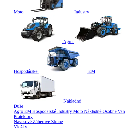
Moto
Industry
Agro
Hospodárske
EM
Nákladné
Duše
Agro
EM
Hospodarské
Industry
Moto
Nákladné
Osobné
Van
Protektory
Návesové
Záberové
Zimné
Vložky