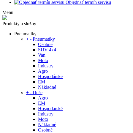
Objednať termín servisu
Menu
Produkty a služby
Pneumatiky
+
-
Pneumatiky
Osobné
SUV 4x4
Van
Moto
Industry
Agro
Hospodárske
EM
Nákladné
+
-
Duše
Agro
EM
Hospodarské
Industry
Moto
Nákladné
Osobné