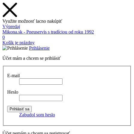
Využite možnosť lacno nakúpiť
Výpredaj
Mikona.sk - Pneuservis s tradíciou od roku 1992
0
Košík je prázdny
Prihlásenie
Účet mám a chcem se prihlásiť
E-mail
Heslo
Zabudol som heslo
Účet nemám a chcem sa registrovať