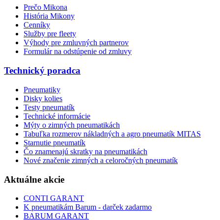
Prečo Mikona
História Mikony
Cenníky
Služby pre fleety
Výhody pre zmluvných partnerov
Formulár na odstúpenie od zmluvy
Technický poradca
Pneumatiky
Disky kolies
Testy pneumatík
Technické informácie
Mýty o zimných pneumatikách
Tabuľka rozmerov nákladných a agro pneumatík MITAS
Starnutie pneumatík
Čo znamenajú skratky na pneumatikách
Nové značenie zimných a celoročných pneumatík
Aktuálne akcie
CONTI GARANT
K pneumatikám Barum - darček zadarmo
BARUM GARANT