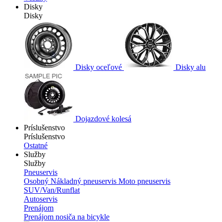
Disky
Disky
Disky oceľové
Disky alu
Dojazdové kolesá
Príslušenstvo
Príslušenstvo
Ostatné
Služby
Služby
Pneuservis
Osobný
Nákladný pneuservis
Moto pneuservis
SUV/Van/Runflat
Autoservis
Prenájom
Prenájom nosiča na bicykle