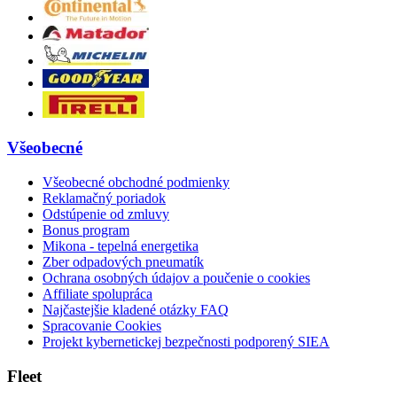
Všeobecné
Všeobecné obchodné podmienky
Reklamačný poriadok
Odstúpenie od zmluvy
Bonus program
Mikona - tepelná energetika
Zber odpadových pneumatík
Ochrana osobných údajov a poučenie o cookies
Affiliate spolupráca
Najčastejšie kladené otázky FAQ
Spracovanie Cookies
Projekt kybernetickej bezpečnosti podporený SIEA
Fleet