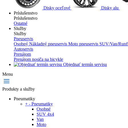
Disky oceľové
Disky alu
Príslušenstvo
Príslušenstvo
Ostatné
Služby
Služby
Pneuservis
Osobný
Nákladný pneuservis
Moto pneuservis
SUV/Van/Runfl
Autoservis
Prenájom
Prenájom nosiča na bicykle
Objednať termín servisu
Menu
Produkty a služby
Pneumatiky
+
-
Pneumatiky
Osobné
SUV 4x4
Van
Moto