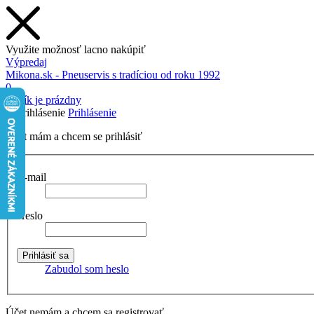
Využite možnosť lacno nakúpiť
Výpredaj
Mikona.sk - Pneuservis s tradíciou od roku 1992
0
Košík je prázdny
Prihlásenie
Účet mám a chcem se prihlásiť
E-mail
Heslo
Zabudol som heslo
Účet nemám a chcem sa registrovať