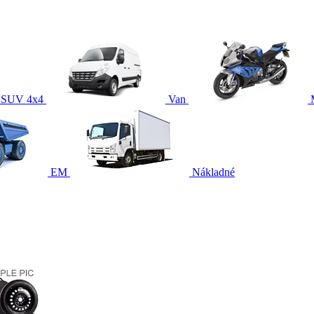
SUV 4x4
Van
EM
Nákladné