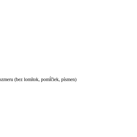
ozmeru (bez lomítok, pomĺčiek, písmen)