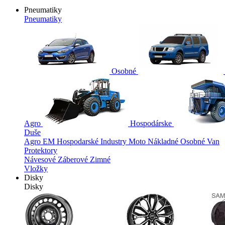
Pneumatiky
Pneumatiky
Osobné
Agro
Hospodárske
Duše
Agro
EM
Hospodarské
Industry
Moto
Nákladné
Osobné
Van
Protektory
Návesové
Záberové
Zimné
Vložky
Disky
Disky