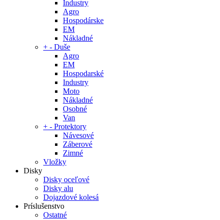
Industry
Agro
Hospodárske
EM
Nákladné
+
-
Duše
Agro
EM
Hospodarské
Industry
Moto
Nákladné
Osobné
Van
+
-
Protektory
Návesové
Záberové
Zimné
Vložky
Disky
Disky oceľové
Disky alu
Dojazdové kolesá
Príslušenstvo
Ostatné