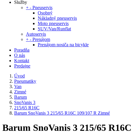
Služby
+
-
Pneuservis
Osobný
Nákladný pneuservis
Moto pneuservis
SUV/Van/Runflat
Autoservis
+
-
Prenájom
Prenájom nosiča na bicykle
Poradňa
O nás
Kontakt
Predajne
Úvod
Pneumatiky
Van
Zimné
Barum
SnoVanis 3
215/65 R16C
Barum SnoVanis 3 215/65 R16C 109/107 R Zimné
Barum SnoVanis 3 215/65 R16C