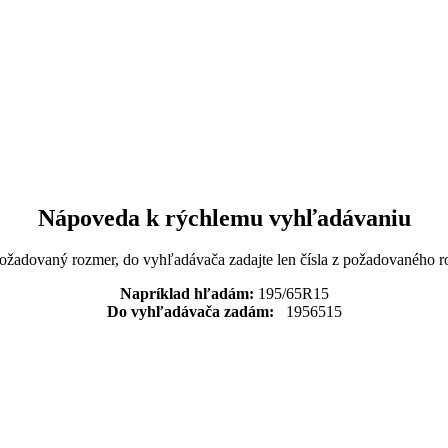
Nápoveda k rýchlemu vyhľadávaniu
požadovaný rozmer, do vyhľadávača zadajte len čísla z požadovaného r
Napríklad hľadám:
195/65R15
Do vyhľadávača zadám:
1956515