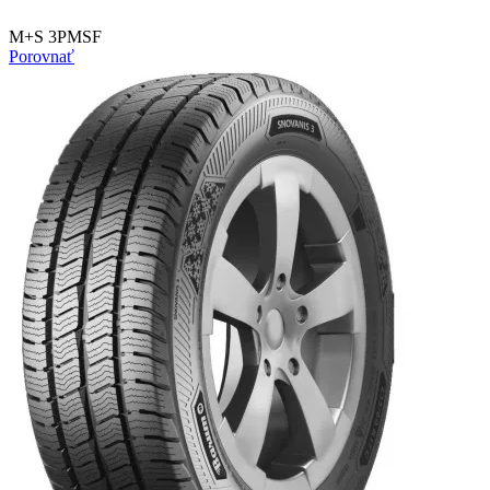
M+S 3PMSF
Porovnať