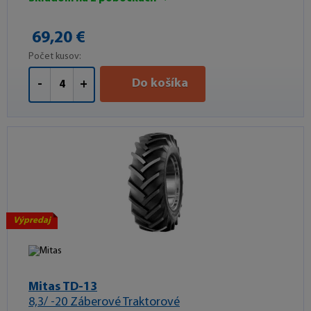
69,20 €
Počet kusov:
Do košíka
-
+
Výpredaj
Mitas TD-13
8,3/ -20 Záberové Traktorové