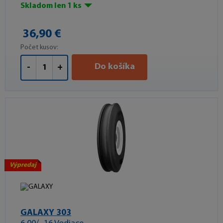
Skladom len 1 ks
36,90 €
Počet kusov:
Do košíka
-
+
Výpredaj
GALAXY 303