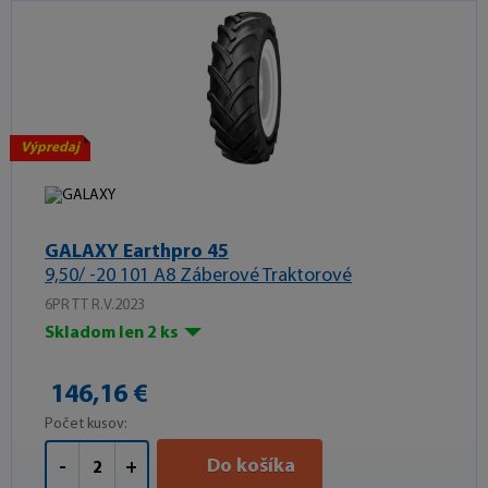
Výpredaj
GALAXY Earthpro 45
9,50/ -20 101 A8 Záberové Traktorové
6PR TT R.V.2023
Skladom len 2 ks
146,16 €
Počet kusov:
Do košíka
-
+