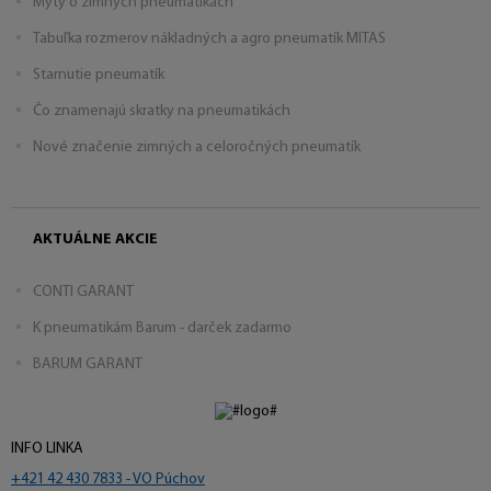
Mýty o zimných pneumatikách
Tabuľka rozmerov nákladných a agro pneumatík MITAS
Starnutie pneumatík
Čo znamenajú skratky na pneumatikách
Nové značenie zimných a celoročných pneumatík
AKTUÁLNE AKCIE
CONTI GARANT
K pneumatikám Barum - darček zadarmo
BARUM GARANT
INFO LINKA
+421 42 430 7833 - VO Púchov