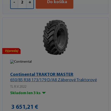
Do košíka
-
+
Výpredaj
Continental TRAKTOR MASTER
650/85 R38 173/179 D/A8 Záberové Traktorové
TL R.V.2022
Skladom len 3 ks
3 651,21 €