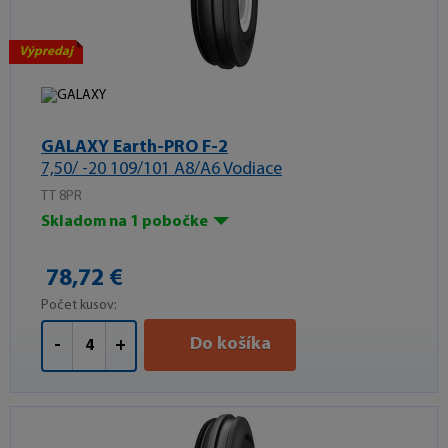
Výpredaj
GALAXY Earth-PRO F-2
7,50/ -20 109/101 A8/A6 Vodiace
TT 8PR
Skladom na 1 pobočke
78,72 €
Počet kusov:
Do košíka
-
+