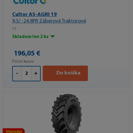
Cultor AS-AGRI 19
9,5/ -24 8PR Záberové Traktorové
TT
Skladom len 2 ks
196,05 €
Počet kusov:
Do košíka
-
+
Výpredaj