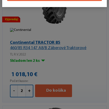
Výpredaj
Continental TRACTOR 85
460/85 R34 147 A8/B Záberové Traktorové
TL R.V.2022
Skladom len 2 ks
1 018,10 €
Počet kusov:
Do košíka
-
+