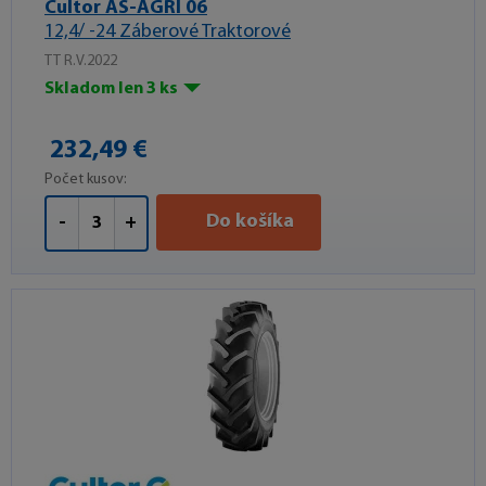
Cultor AS-AGRI 06
12,4/ -24 Záberové Traktorové
TT R.V.2022
Skladom len 3 ks
232,49 €
Počet kusov:
Do košíka
-
+