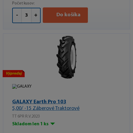
Počet kusov:
Do košíka
-
+
Výpredaj
GALAXY Earth Pro 103
5,00/ -15 Záberové Traktorové
TT 6PR R.V.2023
Skladom len 1 ks