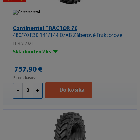
Continental TRACTOR 70
480/70 R30 141/144 D/A8 Záberové Traktorové
TL R.V.2021
Skladom len 2 ks
757,90 €
Počet kusov:
Do košíka
-
+