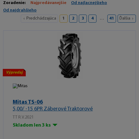
Zoradenie:
Najpredávanejšie
Od najlacnejšieho
Od najdrahšieho
Predchádzajúca
1
2
3
4
…
41
Ďalšia
Výpredaj
Mitas TS-06
5,00/ -15 6PR Záberové Traktorové
TT R.V.2021
Skladom len 3 ks