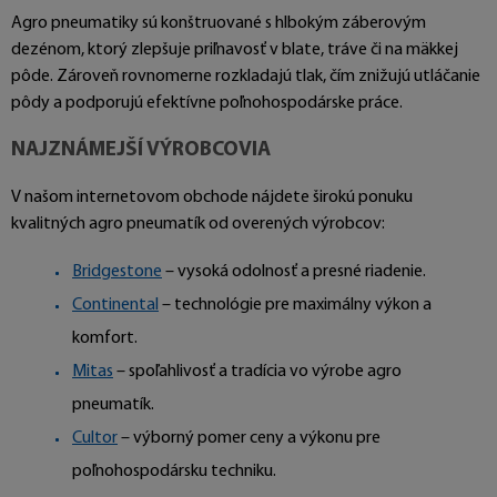
Agro pneumatiky sú konštruované s hlbokým záberovým
dezénom, ktorý zlepšuje priľnavosť v blate, tráve či na mäkkej
pôde. Zároveň rovnomerne rozkladajú tlak, čím znižujú utláčanie
pôdy a podporujú efektívne poľnohospodárske práce.
NAJZNÁMEJŠÍ VÝROBCOVIA
V našom internetovom obchode nájdete širokú ponuku
kvalitných agro pneumatík od overených výrobcov:
Bridgestone
– vysoká odolnosť a presné riadenie.
Continental
– technológie pre maximálny výkon a
komfort.
Mitas
– spoľahlivosť a tradícia vo výrobe agro
pneumatík.
Cultor
– výborný pomer ceny a výkonu pre
poľnohospodársku techniku.