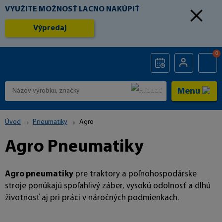
VYUŽITE MOŽNOSŤ LACNO NAKÚPIŤ
Výpredaj
0
Menu
Úvod
Pneumatiky
Agro
Agro Pneumatiky
Agro pneumatiky
pre traktory a poľnohospodárske
stroje ponúkajú spoľahlivý záber, vysokú odolnosť a dlhú
životnosť aj pri práci v náročných podmienkach.