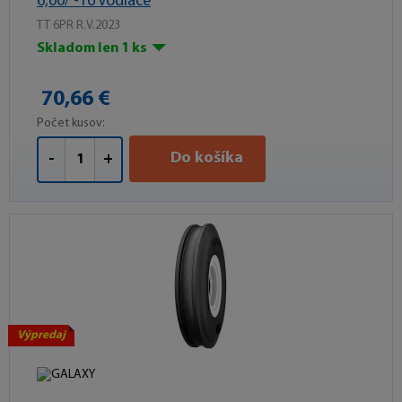
6,00/ -16 Vodiace
TT 6PR R.V.2023
Skladom len 1 ks
70,66 €
Počet kusov:
Do košíka
-
+
Výpredaj