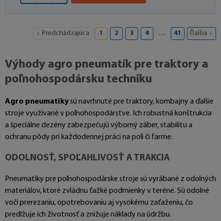
Predchádzajúca
1
2
3
4
…
41
Ďalšia
Výhody agro pneumatík pre traktory a
poľnohospodársku techniku
Agro pneumatiky
sú navrhnuté pre traktory, kombajny a ďalšie
stroje využívané v poľnohospodárstve. Ich robustná konštrukcia
a špeciálne dezény zabezpečujú výborný záber, stabilitu a
ochranu pôdy pri každodennej práci na poli či farme.
ODOLNOSŤ, SPOĽAHLIVOSŤ A TRAKCIA
Pneumatiky pre poľnohospodárske stroje sú vyrábané z odolných
materiálov, ktoré zvládnu ťažké podmienky v teréne. Sú odolné
voči prerezaniu, opotrebovaniu aj vysokému zaťaženiu, čo
predlžuje ich životnosť a znižuje náklady na údržbu.