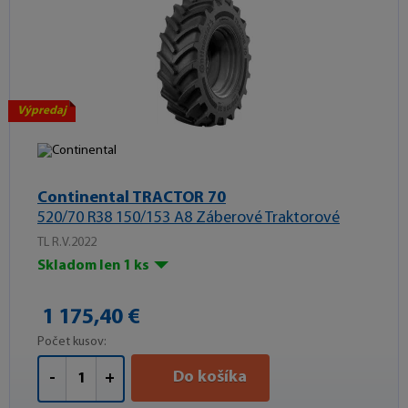
Výpredaj
Continental TRACTOR 70
520/70 R38 150/153 A8 Záberové Traktorové
TL R.V.2022
Skladom len 1 ks
1 175,40 €
Počet kusov:
Do košíka
-
+