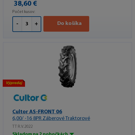
38,60 €
Počet kusov:
Do košíka
-
+
Výpredaj
Cultor AS-FRONT 06
6,00/ -16 8PR Záberové Traktorové
TT R.V.2022
Skladom na 2 pobočkách