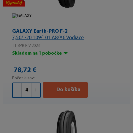
Výpredaj
GALAXY Earth-PRO F-2
7,50/ -20 109/101 A8/A6 Vodiace
TT 8PR R.V.2023
Skladom na 1 pobočke
78,72 €
Počet kusov:
Do košíka
-
+