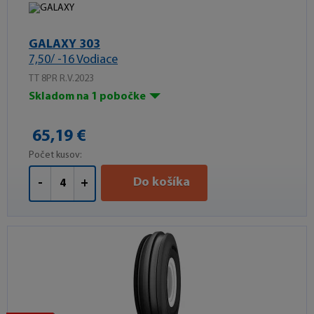
GALAXY 303
7,50/ -16 Vodiace
TT 8PR R.V.2023
Skladom na 1 pobočke
65,19 €
Počet kusov:
Do košíka
-
+