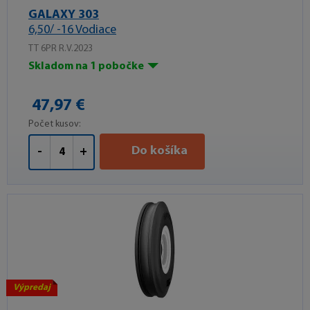
GALAXY 303
6,50/ -16 Vodiace
TT 6PR R.V.2023
Skladom na 1 pobočke
47,97 €
Počet kusov:
Do košíka
-
+
Výpredaj