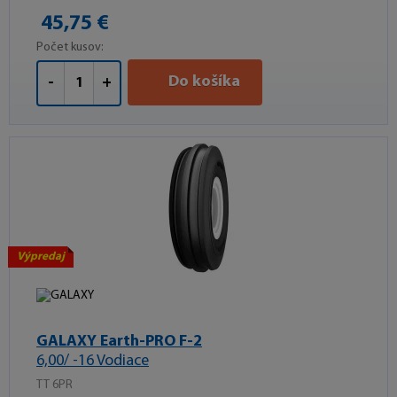
45,75 €
Počet kusov:
Do košíka
-
+
Výpredaj
GALAXY Earth-PRO F-2
6,00/ -16 Vodiace
TT 6PR