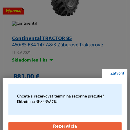
Výpredaj
Continental TRACTOR 85
460/85 R34 147 A8/B Záberové Traktorové
TL R.V.2021
Skladom len 1 ks
Zatvoriť
881,00 €
Počet kusov:
Do košíka
-
+
Chcete si rezervovať termín na sezónne prezutie?
Kliknite na REZERVÁCIU.
Rezervácia