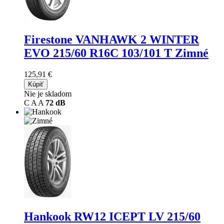
Firestone VANHAWK 2 WINTER
EVO
215/60 R16C 103/101 T Zimné
125,91 €
Kúpiť
Nie je skladom
C
A
A
72 dB
Hankook RW12 ICEPT LV
215/60