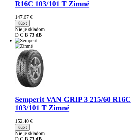
R16C 103/101 T Zimné
147,67 €
Kúpiť
Nie je skladom
D
C
B
73 dB
Semperit VAN-GRIP 3
215/60 R16C
103/101 T Zimné
152,40 €
Kúpiť
Nie je skladom
D
C
B
73 dB