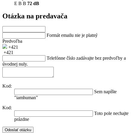
E
B
B
72 dB
Otázka na predavača
Formát emailu nie je platný
Predvoľba
+421
+421
Telefónne číslo zadávajte bez predvoľby a
úvodnej nuly.
Kod:
Sem napíšte
"iamhuman"
Kod:
Toto pole nechajte
prázdne