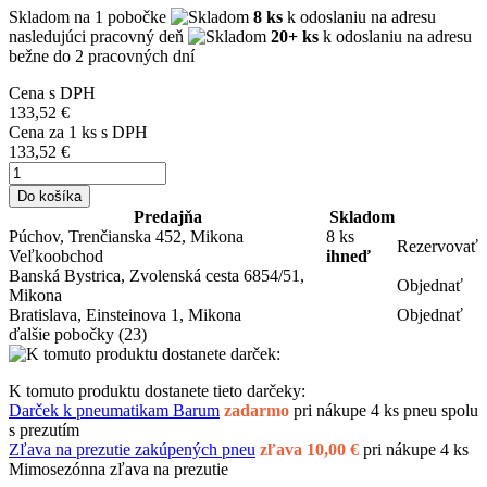
Skladom
na 1 pobočke
8 ks
k odoslaniu na adresu
nasledujúci pracovný deň
20+ ks
k odoslaniu na adresu
bežne do 2 pracovných dní
Cena s DPH
133,52 €
Cena za
1
ks s DPH
133,52 €
Do košíka
Predajňa
Skladom
Púchov, Trenčianska 452, Mikona
8 ks
Rezervovať
Veľkoobchod
ihneď
Banská Bystrica, Zvolenská cesta 6854/51,
Objednať
Mikona
Bratislava, Einsteinova 1, Mikona
Objednať
ďalšie pobočky
(23)
K tomuto produktu dostanete tieto darčeky:
Darček k pneumatikam Barum
zadarmo
pri nákupe 4 ks pneu spolu
s prezutím
Zľava na prezutie zakúpených pneu
zľava 10,00 €
pri nákupe 4 ks
Mimosezónna zľava na prezutie