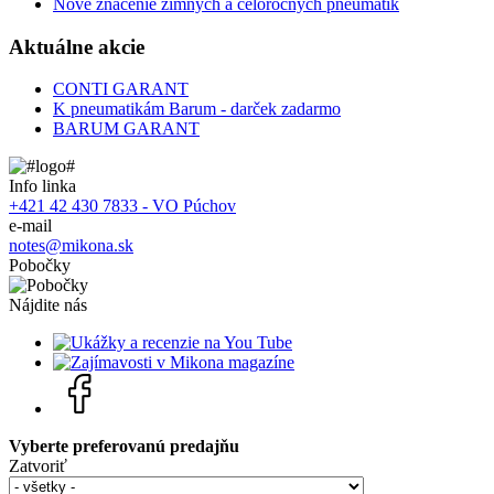
Nové značenie zimných a celoročných pneumatík
Aktuálne akcie
CONTI GARANT
K pneumatikám Barum - darček zadarmo
BARUM GARANT
Info linka
+421 42 430 7833 - VO Púchov
e-mail
notes@mikona.sk
Pobočky
Nájdite nás
Vyberte preferovanú predajňu
Zatvoriť