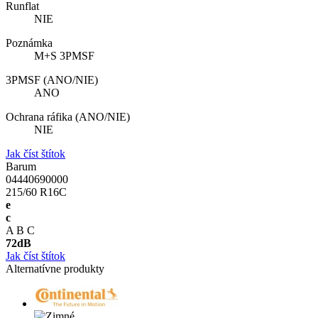
Runflat
NIE
Poznámka
M+S 3PMSF
3PMSF (ANO/NIE)
ANO
Ochrana ráfika (ANO/NIE)
NIE
Jak číst štítok
Barum
04440690000
215/60 R16C
e
c
A
B
C
72
dB
Jak číst štítok
Alternatívne produkty