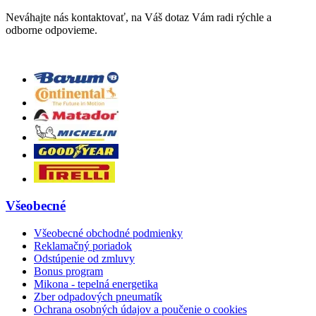
Neváhajte nás kontaktovať, na Váš dotaz Vám radi rýchle a
odborne odpovieme.
Všeobecné
Všeobecné obchodné podmienky
Reklamačný poriadok
Odstúpenie od zmluvy
Bonus program
Mikona - tepelná energetika
Zber odpadových pneumatík
Ochrana osobných údajov a poučenie o cookies