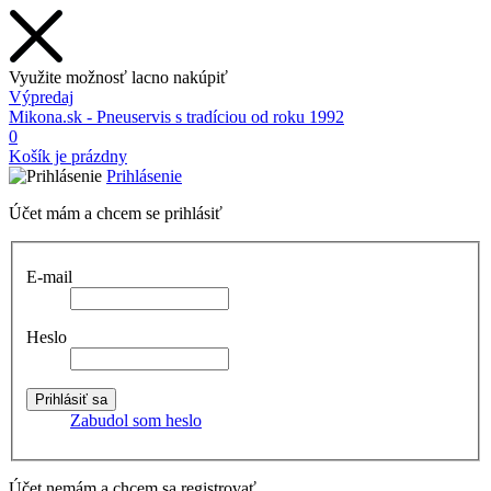
Využite možnosť lacno nakúpiť
Výpredaj
Mikona.sk - Pneuservis s tradíciou od roku 1992
0
Košík je prázdny
Prihlásenie
Účet mám a chcem se prihlásiť
E-mail
Heslo
Zabudol som heslo
Účet nemám a chcem sa registrovať