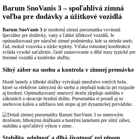
Barum SnoVanis 3 – spoľahlivá zimná
voľba pre dodávky a úžitkové vozidlá
Barum SnoVanis 3
je moderná zimná pneumatika vyvinutá
špeciálne pre dodávky, vany a ľahké úžitkové vozidlá. Je
optimalizovaná pre náročné zimné podmienky, kde sa strieda sneh,
ľad, mokrá vozovka a nízke teploty. Vďaka robustnej konštrukcii
zvláda vysoké zaťaženie, časté zastavovanie a dlhé trasy typické pre
firemné vozidlá a kuriérske služby.
Silný záber na snehu a kontrola v zimnej premávke
Husté lamely a hlboké drážky vytvárajú množstvo ostrých hrán,
ktoré sa efektívne zahryznú do snehu a zlepšujú trakciu pri rozjazde
aj brzdení. Optimalizovaný smerový dezén zlepšuje stabilitu v
zákrutách a skracuje brzdnú dráhu. Pneumatika si poradí aj so
snehovou kašou a udržiava istú stopu aj pri dynamickej prevádzke.
Stabilita, odolnosť a dlhá životnosť pri plnom