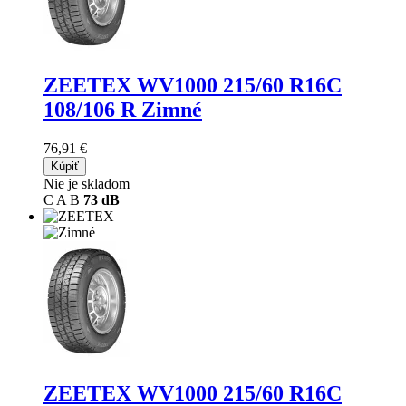
ZEETEX WV1000
215/60 R16C
108/106 R Zimné
76,91 €
Kúpiť
Nie je skladom
C
A
B
73 dB
ZEETEX WV1000
215/60 R16C