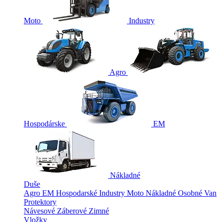
Moto
Industry
Agro
Hospodárske
EM
Nákladné
Duše
Agro
EM
Hospodarské
Industry
Moto
Nákladné
Osobné
Van
Protektory
Návesové
Záberové
Zimné
Vložky