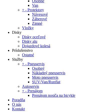
Osobné
Van
+
-
Protektory
Návesové
Záberové
Zimné
Vložky
Disky
Disky oceľové
Disky alu
Dojazdové kolesá
Príslušenstvo
Ostatné
Služby
+
-
Pneuservis
Osobný
Nákladný pneuservis
Moto pneuservis
SUV/Van/Runflat
Autoservis
+
-
Prenájom
Prenájom nosiča na bicykle
Poradňa
O nás
Kontakt