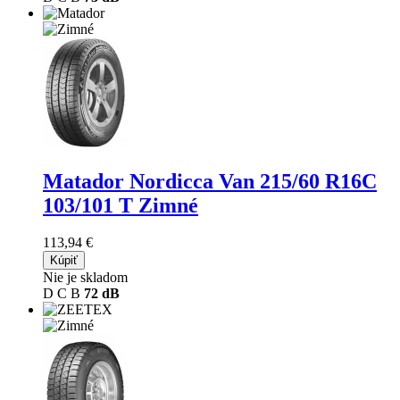
Matador Nordicca Van
215/60 R16C
103/101 T Zimné
113,94 €
Kúpiť
Nie je skladom
D
C
B
72 dB