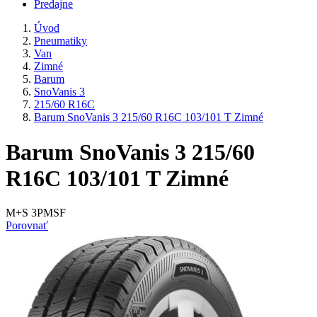
Predajne
Úvod
Pneumatiky
Van
Zimné
Barum
SnoVanis 3
215/60 R16C
Barum SnoVanis 3 215/60 R16C 103/101 T Zimné
Barum SnoVanis 3 215/60
R16C 103/101 T Zimné
M+S 3PMSF
Porovnať