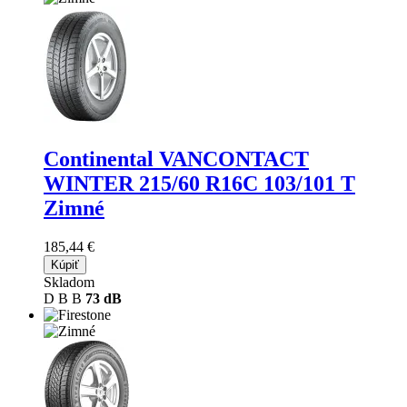
Continental VANCONTACT
WINTER
215/60 R16C 103/101 T
Zimné
185,44 €
Kúpiť
Skladom
D
B
B
73 dB