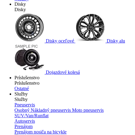
Disky
Disky
Disky oceľové
Disky alu
Dojazdové kolesá
Príslušenstvo
Príslušenstvo
Ostatné
Služby
Služby
Pneuservis
Osobný
Nákladný pneuservis
Moto pneuservis
SUV/Van/Runflat
Autoservis
Prenájom
Prenájom nosiča na bicykle