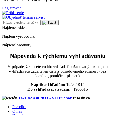
Registrovať
Nájdené oddelenia:
Nájdení výrobcovia:
Nájdené produkty:
Nápoveda k rýchlemu vyhľadávaniu
V prípade, že chcete rýchlo vyhľadať požadovaný rozmer, do
vyhľadávača zadajte len čísla z požadovaného rozmeru (bez
lomítok, pomĺčiek, písmen)
Napríklad hľadám:
195/65R15
Do vyhľadávača zadám:
1956515
+421 42 430 7833 - VO Púchov
Info linka
Poradňa
O nás