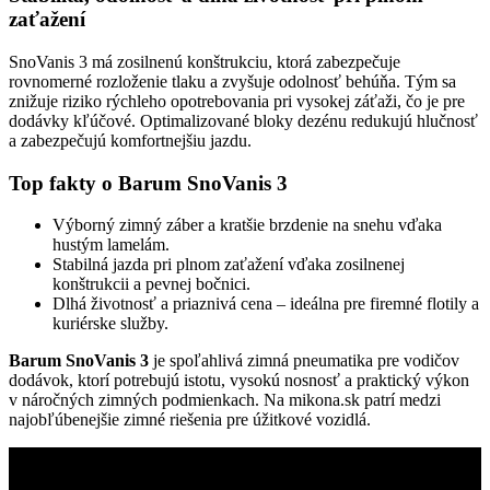
zaťažení
SnoVanis 3 má zosilnenú konštrukciu, ktorá zabezpečuje
rovnomerné rozloženie tlaku a zvyšuje odolnosť behúňa. Tým sa
znižuje riziko rýchleho opotrebovania pri vysokej záťaži, čo je pre
dodávky kľúčové. Optimalizované bloky dezénu redukujú hlučnosť
a zabezpečujú komfortnejšiu jazdu.
Top fakty o Barum SnoVanis 3
Výborný zimný záber a kratšie brzdenie na snehu vďaka
hustým lamelám.
Stabilná jazda pri plnom zaťažení vďaka zosilnenej
konštrukcii a pevnej bočnici.
Dlhá životnosť a priaznivá cena – ideálna pre firemné flotily a
kuriérske služby.
Barum SnoVanis 3
je spoľahlivá zimná pneumatika pre vodičov
dodávok, ktorí potrebujú istotu, vysokú nosnosť a praktický výkon
v náročných zimných podmienkach. Na mikona.sk patrí medzi
najobľúbenejšie zimné riešenia pre úžitkové vozidlá.