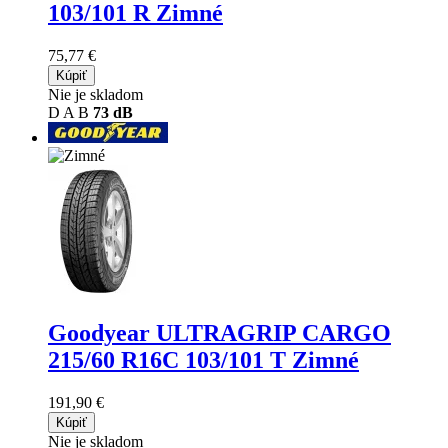
103/101 R Zimné
75,77 €
Kúpiť
Nie je skladom
D
A
B
73 dB
Goodyear ULTRAGRIP CARGO
215/60 R16C 103/101 T Zimné
191,90 €
Kúpiť
Nie je skladom