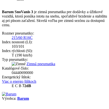
Barum SnoVanis 3
je zimná pneumatika pre dodávky a úžitkové
vozidlá, ktorá ponúka istotu na snehu, spoľahlivé brzdenie a stabilitu
aj pri plnom zaťažení. Skvelá voľba pre zimnú sezónu za dostupnú
cenu.
Rozmer pneumatiky:
215/60 R16C
Index nosnosti (LI):
103/101
Index rýchlosti (SI):
T
(190 km/h)
Typ pneumatiky:
Zimná pneumatika
Katalógové číslo:
04440690000
Energetický štítok:
Viac o energo štítkoch
E
C
B
72dB
Výrobca:
Barum