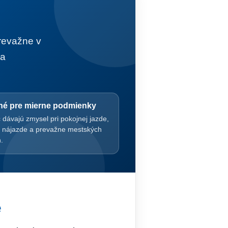
prevažne v
na
é pre mierne podmienky
 dávajú zmysel pri pokojnej jazde,
 nájazde a prevažne mestských
.
é