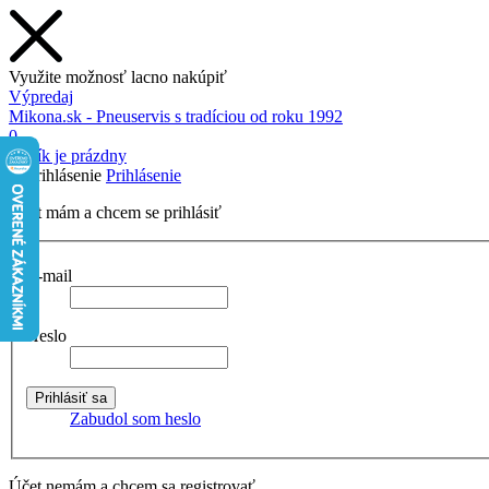
Využite možnosť lacno nakúpiť
Výpredaj
Mikona.sk - Pneuservis s tradíciou od roku 1992
0
Košík je prázdny
Prihlásenie
Účet mám a chcem se prihlásiť
E-mail
Heslo
Zabudol som heslo
Účet nemám a chcem sa registrovať