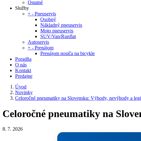
Ostatné
Služby
+
-
Pneuservis
Osobný
Nákladný pneuservis
Moto pneuservis
SUV/Van/Runflat
Autoservis
+
-
Prenájom
Prenájom nosiča na bicykle
Poradňa
O nás
Kontakt
Predajne
Úvod
Novinky
Celoročné pneumatiky na Slovensku: Výhody, nevýhody a legis
Celoročné pneumatiky na Sloven
8. 7. 2026