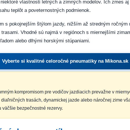
 niektoré vlastnosti letných a zimných modelov. Ich zmes aj
zsahu teplôt a poveternostných podmienok.
m s pokojnejším štýlom jazdy, nižším až stredným ročným
trasami. Vhodné sú najmä v regiónoch s miernejšími zimami
ľadom alebo dlhými horskými stúpaniami.
Vyberte si kvalitné celoročné pneumatiky na Mikona.sk
umným kompromisom pre vodičov jazdiacich prevažne v miern
 diaľničných trasách, dynamickej jazde alebo náročnej zime vš
 väčšie bezpečnostné rezervy.