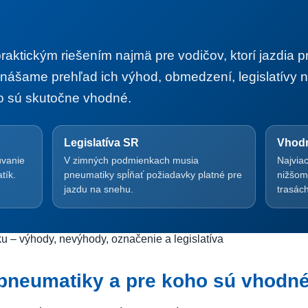
aktickým riešením najmä pre vodičov, ktorí jazdia 
nášame prehľad ich výhod, obmedzení, legislatívy 
ho sú skutočne vhodné.
Legislatíva SR
Vhodn
úvanie
V zimných podmienkach musia
Najviac
tík.
pneumatiky spĺňať požiadavky platné pre
nižšom
jazdu na snehu.
trasách
pneumatiky a pre koho sú vhodn