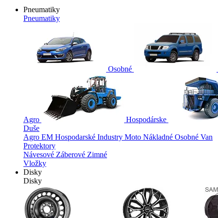
Pneumatiky
Pneumatiky
Osobné
Agro
Hospodárske
Duše
Agro
EM
Hospodarské
Industry
Moto
Nákladné
Osobné
Van
Protektory
Návesové
Záberové
Zimné
Vložky
Disky
Disky