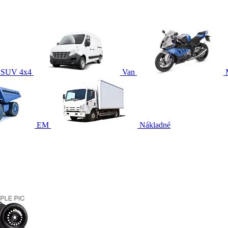
SUV 4x4
Van
EM
Nákladné