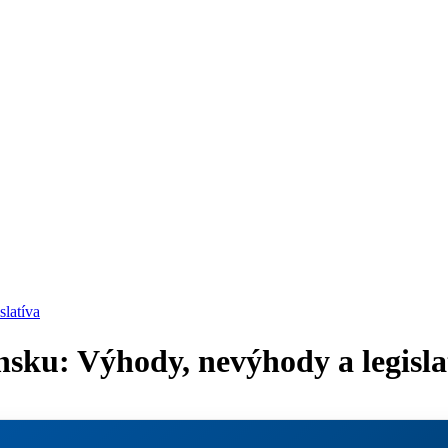
latíva
sku: Výhody, nevýhody a legisla