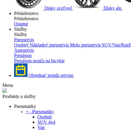
Disky oceľové
Disky alu
Príslušenstvo
Príslušenstvo
Ostatné
Služby
Služby
Pneuservis
Osobný
Nákladný pneuservis
Moto pneuservis
SUV/Van/Runfl
Autoservis
Prenájom
Prenájom nosiča na bicykle
Objednať termín servisu
Menu
Produkty a služby
Pneumatiky
+
-
Pneumatiky
Osobné
SUV 4x4
Van