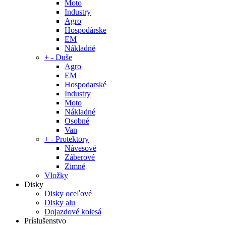
Moto
Industry
Agro
Hospodárske
EM
Nákladné
+
-
Duše
Agro
EM
Hospodarské
Industry
Moto
Nákladné
Osobné
Van
+
-
Protektory
Návesové
Záberové
Zimné
Vložky
Disky
Disky oceľové
Disky alu
Dojazdové kolesá
Príslušenstvo