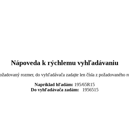
Nápoveda k rýchlemu vyhľadávaniu
požadovaný rozmer, do vyhľadávača zadajte len čísla z požadovaného r
Napríklad hľadám:
195/65R15
Do vyhľadávača zadám:
1956515