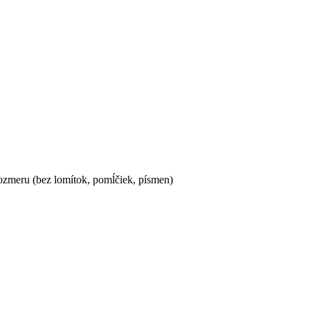
ozmeru (bez lomítok, pomĺčiek, písmen)