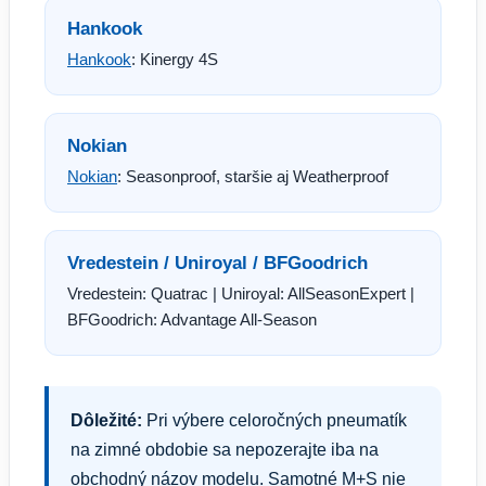
Hankook
Hankook
: Kinergy 4S
Nokian
Nokian
: Seasonproof, staršie aj Weatherproof
Vredestein / Uniroyal / BFGoodrich
Vredestein: Quatrac | Uniroyal: AllSeasonExpert |
BFGoodrich: Advantage All-Season
Dôležité:
Pri výbere celoročných pneumatík
na zimné obdobie sa nepozerajte iba na
obchodný názov modelu. Samotné M+S nie