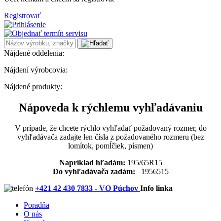
Registrovať
Nájdené oddelenia:
Nájdení výrobcovia:
Nájdené produkty:
Nápoveda k rýchlemu vyhľadávaniu
V prípade, že chcete rýchlo vyhľadať požadovaný rozmer, do
vyhľadávača zadajte len čísla z požadovaného rozmeru (bez
lomítok, pomĺčiek, písmen)
Napríklad hľadám:
195/65R15
Do vyhľadávača zadám:
1956515
+421 42 430 7833 - VO Púchov
Info linka
Poradňa
O nás