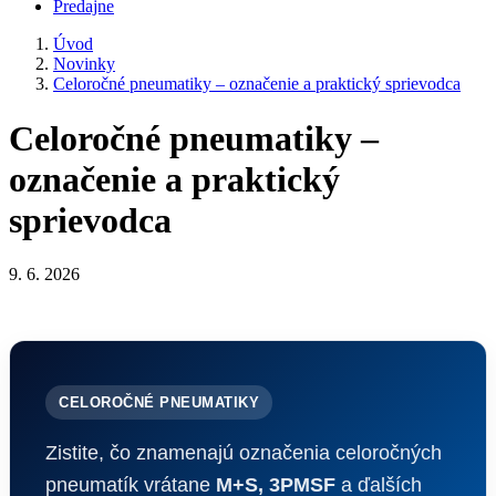
Predajne
Úvod
Novinky
Celoročné pneumatiky – označenie a praktický sprievodca
Celoročné pneumatiky –
označenie a praktický
sprievodca
9. 6. 2026
CELOROČNÉ PNEUMATIKY
Zistite, čo znamenajú označenia celoročných
pneumatík vrátane
M+S, 3PMSF
a ďalších