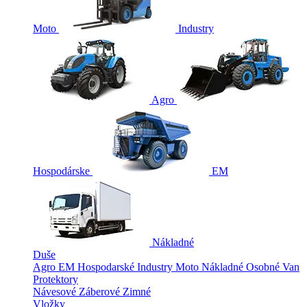
Moto
Industry
Agro
Hospodárske
EM
Nákladné
Duše
Agro
EM
Hospodarské
Industry
Moto
Nákladné
Osobné
Van
Protektory
Návesové
Záberové
Zimné
Vložky