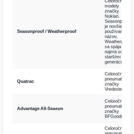
Celoročné
modely
značky
Nokian.
Seasonproof
je novšie
Seasonproof / Weatherproof
používaný
názov,
Weatherproof
sa spája
najmä so
staršími
generáciami.
Celoročné
pneumatiky
Quatrac
značky
Vredestein.
Celoročné
pneumatiky
Advantage All-Season
značky
BFGoodrich.
Celoročné
pneumatiky