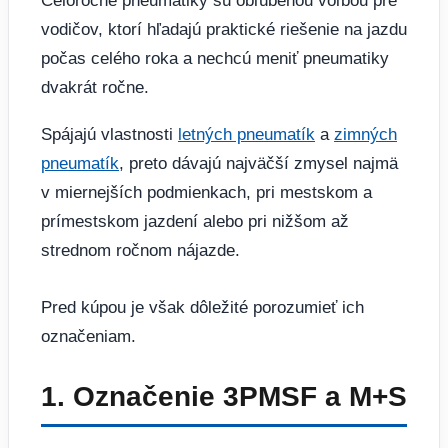
Celoročné pneumatiky sú obľúbenou voľbou pre
vodičov, ktorí hľadajú praktické riešenie na jazdu
počas celého roka a nechcú meniť pneumatiky
dvakrát ročne.
Spájajú vlastnosti
letných pneumatík
a
zimných
pneumatík
, preto dávajú najväčší zmysel najmä
v miernejších podmienkach, pri mestskom a
prímestskom jazdení alebo pri nižšom až
strednom ročnom nájazde.
Pred kúpou je však dôležité porozumieť ich
označeniam.
1. Označenie 3PMSF a M+S