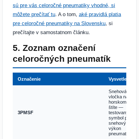
sú pre vás celoročné pneumatiky vhodné, si
môžete prečítať tu
. A o tom,
aké pravidlá platia
pre celoročné pneumatiky na Slovensku
, si
prečítajte v samostatnom článku.
5. Zoznam označení
celoročných pneumatík
Označenie
Vysvetlenie
Snehová
vločka na
horskom
štíte —
3PMSF
testovaný
symbol pre
snehový
výkon
pneumatiky.