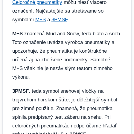
Celoročné pneumatiky
môžu niesť viacero
označení. Najčastejšie sa stretávame so
symbolmi
M+S
a
3PMSF
.
M+S
znamená Mud and Snow, teda blato a sneh.
Toto označenie uvádza výrobca pneumatiky a
upozorňuje, že pneumatika je konštrukčne
určená aj na zhoršené podmienky. Samotné
M+S však nie je nezávislým testom zimného
výkonu.
3PMSF
, teda symbol snehovej vločky na
trojvrchom horskom štíte, je dôležitejší symbol
pre zimné použitie. Znamená, že pneumatika
splnila predpísaný test záberu na snehu. Pri
celoročných pneumatikách odporúčame hľadať