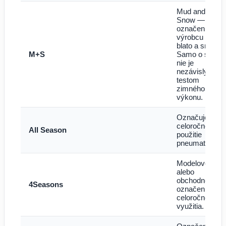
Mud and
Snow —
označenie
výrobcu pre
blato a sneh.
M+S
Samo o sebe
nie je
nezávislým
testom
zimného
výkonu.
Označuje
celoročné
All Season
použitie
pneumatiky.
Modelové
alebo
obchodné
4Seasons
označenie
celoročného
využitia.