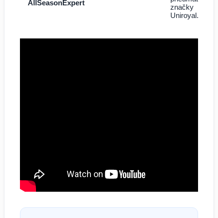
AllSeasonExpert
značky
Uniroyal.