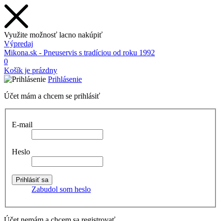
Využite možnosť lacno nakúpiť
Výpredaj
Mikona.sk - Pneuservis s tradíciou od roku 1992
0
Košík je prázdny
Prihlásenie
Účet mám a chcem se prihlásiť
E-mail
Heslo
Zabudol som heslo
Účet nemám a chcem sa registrovať