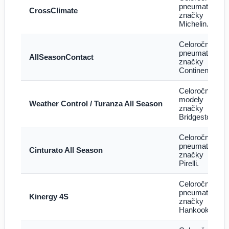
pneumatiky
CrossClimate
značky
Michelin.
Celoročné
pneumatiky
AllSeasonContact
značky
Continental.
Celoročné
modely
Weather Control / Turanza All Season
značky
Bridgestone.
Celoročné
pneumatiky
Cinturato All Season
značky
Pirelli.
Celoročné
pneumatiky
Kinergy 4S
značky
Hankook.