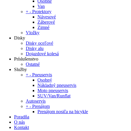
Osobné
Van
+
-
Protektory
Návesové
Záberové
Zimné
Vložky
Disky
Disky oceľové
Disky alu
Dojazdové kolesá
Príslušenstvo
Ostatné
Služby
+
-
Pneuservis
Osobný
Nákladný pneuservis
Moto pneuservis
SUV/Van/Runflat
Autoservis
+
-
Prenájom
Prenájom nosiča na bicykle
Poradňa
O nás
Kontakt