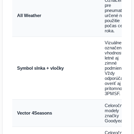
Označenie
pre
pneumatiky
All Weather
určené na
použitie
počas celého
roka.
Vizuálne
označenie
vhodnosti pre
letné aj
zimné
Symbol slnka + vločky
podmienky.
Vždy
odporúčame
overiť aj
prítomnosť
3PMSF.
Celoročné
modely
Vector 4Seasons
značky
Goodyear.
Celoročné