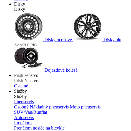
Disky
Disky
Disky oceľové
Disky alu
Dojazdové kolesá
Príslušenstvo
Príslušenstvo
Ostatné
Služby
Služby
Pneuservis
Osobný
Nákladný pneuservis
Moto pneuservis
SUV/Van/Runflat
Autoservis
Prenájom
Prenájom nosiča na bicykle