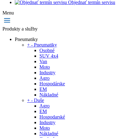
Objednať termín servisu
Menu
Produkty a služby
Pneumatiky
+
-
Pneumatiky
Osobné
SUV 4x4
Van
Moto
Industry
Agro
Hospodárske
EM
Nákladné
+
-
Duše
Agro
EM
Hospodarské
Industry
Moto
Nákladné