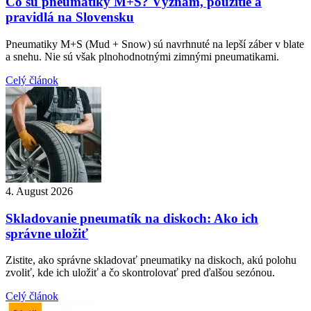
Čo sú pneumatiky M+S? Význam, použitie a
pravidlá na Slovensku
Pneumatiky M+S (Mud + Snow) sú navrhnuté na lepší záber v blate
a snehu. Nie sú však plnohodnotnými zimnými pneumatikami.
Celý článok
4. August 2026
Skladovanie pneumatík na diskoch: Ako ich
správne uložiť
Zistite, ako správne skladovať pneumatiky na diskoch, akú polohu
zvoliť, kde ich uložiť a čo skontrolovať pred ďalšou sezónou.
Celý článok