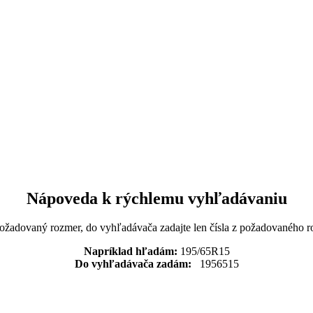
Nápoveda k rýchlemu vyhľadávaniu
požadovaný rozmer, do vyhľadávača zadajte len čísla z požadovaného r
Napríklad hľadám:
195/65R15
Do vyhľadávača zadám:
1956515