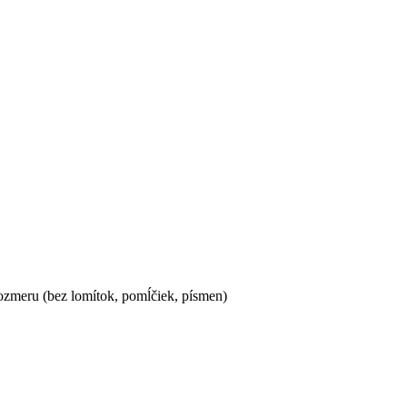
ozmeru (bez lomítok, pomĺčiek, písmen)