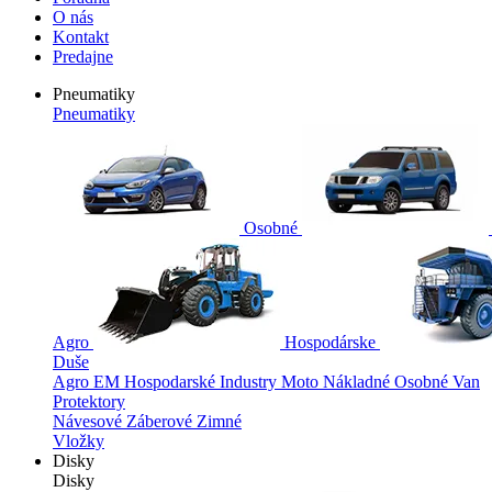
O nás
Kontakt
Predajne
Pneumatiky
Pneumatiky
Osobné
Agro
Hospodárske
Duše
Agro
EM
Hospodarské
Industry
Moto
Nákladné
Osobné
Van
Protektory
Návesové
Záberové
Zimné
Vložky
Disky
Disky