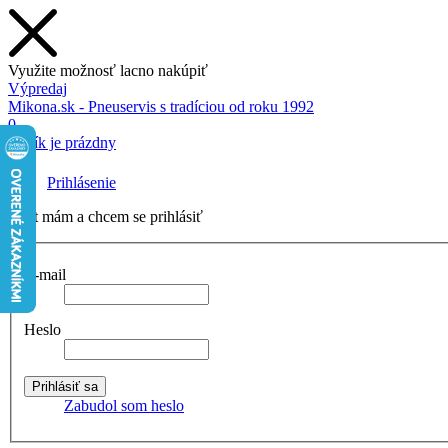
Využite možnosť lacno nakúpiť
Výpredaj
Mikona.sk - Pneuservis s tradíciou od roku 1992
0
Košík je prázdny
Prihlásenie
Účet mám a chcem se prihlásiť
E-mail
Heslo
Zabudol som heslo