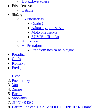
Dojazdové kolesá
Príslušenstvo
Ostatné
Služby
+
-
Pneuservis
Osobný
Nákladný pneuservis
Moto pneuservis
SUV/Van/Runflat
Autoservis
+
-
Prenájom
Prenájom nosiča na bicykle
Poradňa
O nás
Kontakt
Predajne
Úvod
Pneumatiky
Van
Zimné
Barum
SnoVanis 3
215/70 R15C
Barum SnoVanis 3 215/70 R15C 109/107 R Zimné