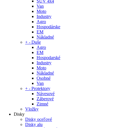
SUV 4x4
Van
Moto
Industry
Agro
Hospodárske
EM
Nákladné
+
-
Duše
Agro
EM
Hospodarské
Industry
Moto
Nákladné
Osobné
Van
+
-
Protektory
Návesové
Záberové
Zimné
Vložky
Disky
Disky oceľové
Disky alu