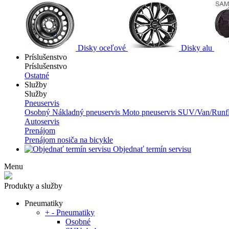
Disky oceľové
Disky alu
Príslušenstvo
Príslušenstvo
Ostatné
Služby
Služby
Pneuservis
Osobný
Nákladný pneuservis
Moto pneuservis
SUV/Van/Runfl
Autoservis
Prenájom
Prenájom nosiča na bicykle
Objednať termín servisu
Menu
Produkty a služby
Pneumatiky
+
-
Pneumatiky
Osobné