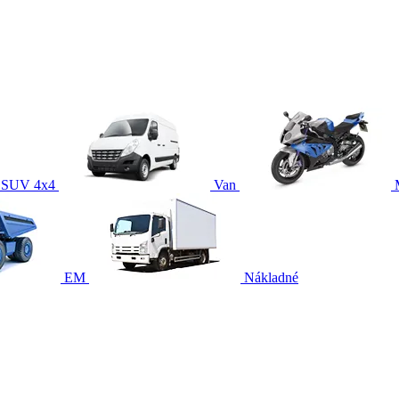
SUV 4x4
Van
EM
Nákladné