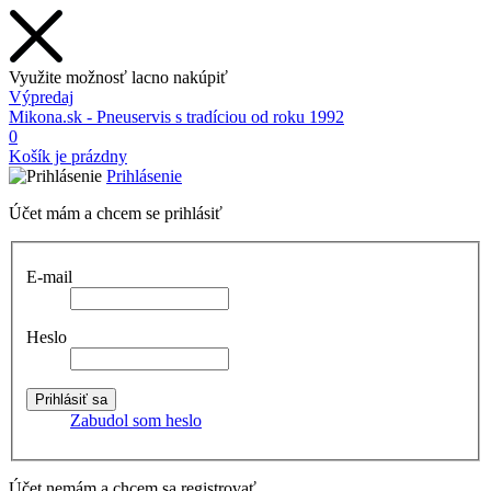
Využite možnosť lacno nakúpiť
Výpredaj
Mikona.sk - Pneuservis s tradíciou od roku 1992
0
Košík je prázdny
Prihlásenie
Účet mám a chcem se prihlásiť
E-mail
Heslo
Zabudol som heslo
Účet nemám a chcem sa registrovať