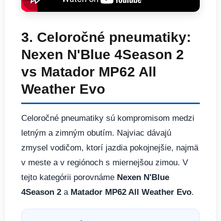
3. Celoročné pneumatiky:
Nexen N'Blue 4Season 2
vs Matador MP62 All
Weather Evo
Celoročné pneumatiky sú kompromisom medzi
letným a zimným obutím. Najviac dávajú
zmysel vodičom, ktorí jazdia pokojnejšie, najmä
v meste a v regiónoch s miernejšou zimou. V
tejto kategórii porovnáme
Nexen N'Blue
4Season 2
a
Matador MP62 All Weather Evo
.