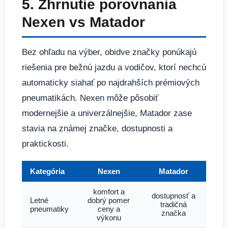
5. Zhrnutie porovnania
Nexen vs Matador
Bez ohľadu na výber, obidve značky ponúkajú
riešenia pre bežnú jazdu a vodičov, ktorí nechcú
automaticky siahať po najdrahších prémiových
pneumatikách. Nexen môže pôsobiť
modernejšie a univerzálnejšie, Matador zase
stavia na známej značke, dostupnosti a
praktickosti.
Kategória
Nexen
Matador
komfort a
dostupnosť a
Letné
dobrý pomer
tradičná
pneumatiky
ceny a
značka
výkonu