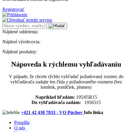
Registrovať
Nájdené oddelenia:
Nájdení výrobcovia:
Nájdené produkty:
Nápoveda k rýchlemu vyhľadávaniu
V prípade, že chcete rýchlo vyhľadať požadovaný rozmer, do
vyhľadávača zadajte len čísla z požadovaného rozmeru (bez
lomítok, pomĺčiek, písmen)
Napríklad hľadám:
195/65R15
Do vyhľadávača zadám:
1956515
+421 42 430 7833 - VO Púchov
Info linka
Poradňa
O nás