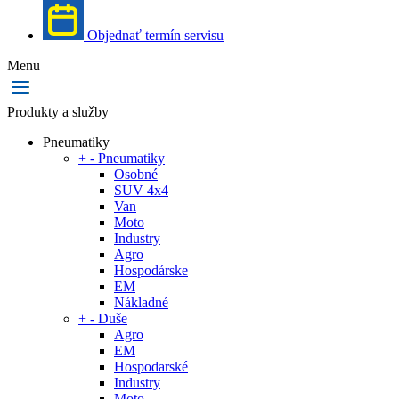
Objednať termín servisu
Menu
Produkty a služby
Pneumatiky
+
-
Pneumatiky
Osobné
SUV 4x4
Van
Moto
Industry
Agro
Hospodárske
EM
Nákladné
+
-
Duše
Agro
EM
Hospodarské
Industry
Moto