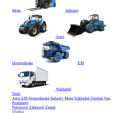
Moto
Industry
Agro
Hospodárske
EM
Nákladné
Duše
Agro
EM
Hospodarské
Industry
Moto
Nákladné
Osobné
Van
Protektory
Návesové
Záberové
Zimné
Vložky