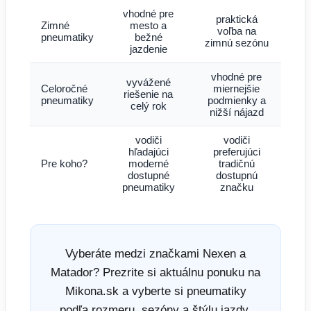
vhodné pre
praktická
Zimné
mesto a
voľba na
pneumatiky
bežné
zimnú sezónu
jazdenie
vhodné pre
vyvážené
Celoročné
miernejšie
riešenie na
pneumatiky
podmienky a
celý rok
nižší nájazd
vodiči
vodiči
hľadajúci
preferujúci
Pre koho?
moderné
tradičnú
dostupné
dostupnú
pneumatiky
značku
Vyberáte medzi značkami Nexen a
Matador? Prezrite si aktuálnu ponuku na
Mikona.sk a vyberte si pneumatiky
podľa rozmeru, sezóny a štýlu jazdy.