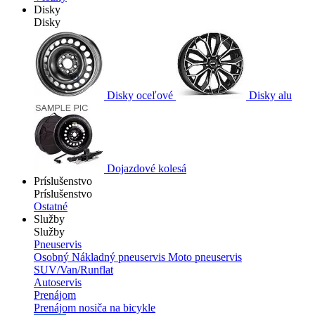
Disky
Disky
Disky oceľové
Disky alu
Dojazdové kolesá
Príslušenstvo
Príslušenstvo
Ostatné
Služby
Služby
Pneuservis
Osobný
Nákladný pneuservis
Moto pneuservis
SUV/Van/Runflat
Autoservis
Prenájom
Prenájom nosiča na bicykle