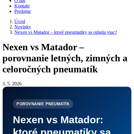
O nás
Kontakt
Predajne
Úvod
Novinky
Nexen vs Matador – ktoré pneumatiky sa oplatia viac?
Nexen vs Matador –
porovnanie letných, zimných a
celoročných pneumatík
3. 5. 2026
POROVNANIE PNEUMATÍK
Nexen vs Matador:
ktoré pneumatiky sa