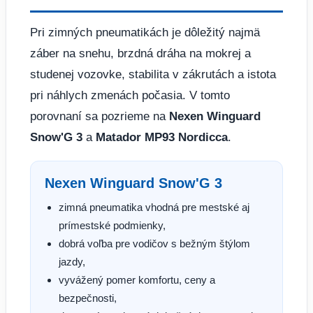
Pri zimných pneumatikách je dôležitý najmä
záber na snehu, brzdná dráha na mokrej a
studenej vozovke, stabilita v zákrutách a istota
pri náhlych zmenách počasia. V tomto
porovnaní sa pozrieme na
Nexen Winguard
Snow'G 3
a
Matador MP93 Nordicca
.
Nexen Winguard Snow'G 3
zimná pneumatika vhodná pre mestské aj
prímestské podmienky,
dobrá voľba pre vodičov s bežným štýlom
jazdy,
vyvážený pomer komfortu, ceny a
bezpečnosti,