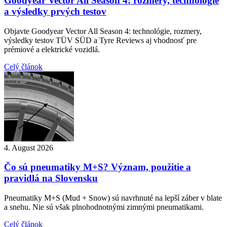
Goodyear Vector All Season 4: rozmery, technológie
a výsledky prvých testov
Objavte Goodyear Vector All Season 4: technológie, rozmery,
výsledky testov TÜV SÜD a Tyre Reviews aj vhodnosť pre
prémiové a elektrické vozidlá.
Celý článok
4. August 2026
Čo sú pneumatiky M+S? Význam, použitie a
pravidlá na Slovensku
Pneumatiky M+S (Mud + Snow) sú navrhnuté na lepší záber v blate
a snehu. Nie sú však plnohodnotnými zimnými pneumatikami.
Celý článok