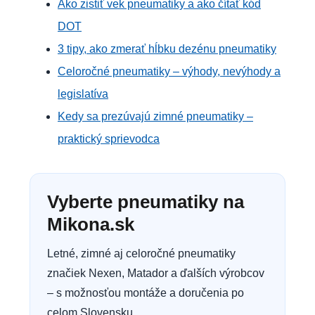
Ako zistiť vek pneumatiky a ako čítať kód
DOT
3 tipy, ako zmerať hĺbku dezénu pneumatiky
Celoročné pneumatiky – výhody, nevýhody a
legislatíva
Kedy sa prezúvajú zimné pneumatiky –
praktický sprievodca
Vyberte pneumatiky na
Mikona.sk
Letné, zimné aj celoročné pneumatiky
značiek Nexen, Matador a ďalších výrobcov
– s možnosťou montáže a doručenia po
celom Slovensku.