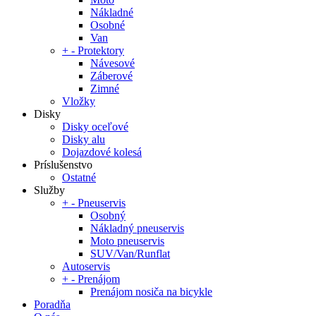
Nákladné
Osobné
Van
+
-
Protektory
Návesové
Záberové
Zimné
Vložky
Disky
Disky oceľové
Disky alu
Dojazdové kolesá
Príslušenstvo
Ostatné
Služby
+
-
Pneuservis
Osobný
Nákladný pneuservis
Moto pneuservis
SUV/Van/Runflat
Autoservis
+
-
Prenájom
Prenájom nosiča na bicykle
Poradňa