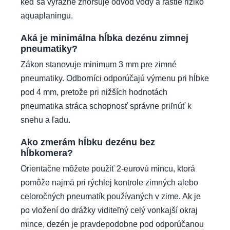
keď sa výrazne zhoršuje odvod vody a rastie riziko
aquaplaningu.
Aká je minimálna hĺbka dezénu zimnej
pneumatiky?
Zákon stanovuje minimum 3 mm pre zimné
pneumatiky. Odborníci odporúčajú výmenu pri hĺbke
pod 4 mm, pretože pri nižších hodnotách
pneumatika stráca schopnosť správne priľnúť k
snehu a ľadu.
Ako zmerám hĺbku dezénu bez
hĺbkomera?
Orientačne môžete použiť 2-eurovú mincu, ktorá
pomôže najmä pri rýchlej kontrole zimných alebo
celoročných pneumatík používaných v zime. Ak je
po vložení do drážky viditeľný celý vonkajší okraj
mince, dezén je pravdepodobne pod odporúčanou