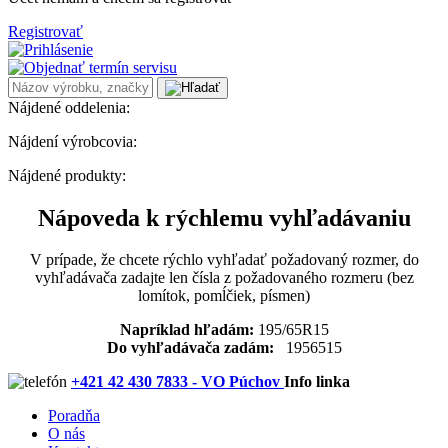
Registrovať
Nájdené oddelenia:
Nájdení výrobcovia:
Nájdené produkty:
Nápoveda k rýchlemu vyhľadávaniu
V prípade, že chcete rýchlo vyhľadať požadovaný rozmer, do
vyhľadávača zadajte len čísla z požadovaného rozmeru (bez
lomítok, pomĺčiek, písmen)
Napríklad hľadám:
195/65R15
Do vyhľadávača zadám:
1956515
+421 42 430 7833 - VO Púchov
Info linka
Poradňa
O nás