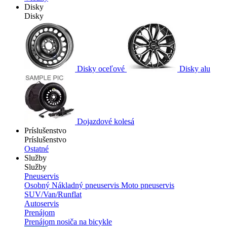
Disky
Disky
Disky oceľové
Disky alu
Dojazdové kolesá
Príslušenstvo
Príslušenstvo
Ostatné
Služby
Služby
Pneuservis
Osobný
Nákladný pneuservis
Moto pneuservis
SUV/Van/Runflat
Autoservis
Prenájom
Prenájom nosiča na bicykle