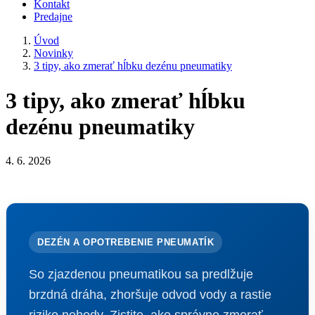
Kontakt
Predajne
Úvod
Novinky
3 tipy, ako zmerať hĺbku dezénu pneumatiky
3 tipy, ako zmerať hĺbku
dezénu pneumatiky
4. 6. 2026
DEZÉN A OPOTREBENIE PNEUMATÍK
So zjazdenou pneumatikou sa predlžuje
brzdná dráha, zhoršuje odvod vody a rastie