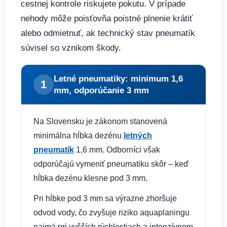
cestnej kontrole riskujete pokutu. V prípade
nehody môže poisťovňa poistné plnenie krátiť
alebo odmietnuť, ak technický stav pneumatík
súvisel so vznikom škody.
Letné pneumatiky: minimum 1,6
1
mm, odporúčanie 3 mm
Na Slovensku je zákonom stanovená
minimálna hĺbka dezénu
letných
pneumatík
1,6 mm. Odborníci však
odporúčajú vymeniť pneumatiku skôr – keď
hĺbka dezénu klesne pod 3 mm.
Pri hĺbke pod 3 mm sa výrazne zhoršuje
odvod vody, čo zvyšuje riziko aquaplaningu
najmä pri vyšších rýchlostiach a intenzívnom