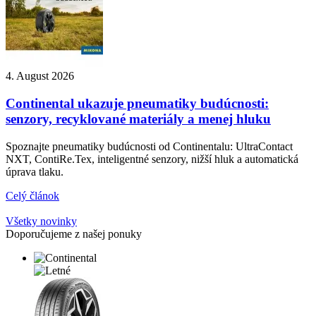
4. August 2026
Continental ukazuje pneumatiky budúcnosti:
senzory, recyklované materiály a menej hluku
Spoznajte pneumatiky budúcnosti od Continentalu: UltraContact
NXT, ContiRe.Tex, inteligentné senzory, nižší hluk a automatická
úprava tlaku.
Celý článok
Všetky novinky
Doporučujeme z našej ponuky