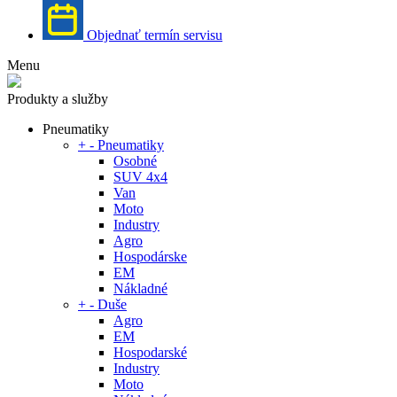
Objednať termín servisu
Menu
Produkty a služby
Pneumatiky
+
-
Pneumatiky
Osobné
SUV 4x4
Van
Moto
Industry
Agro
Hospodárske
EM
Nákladné
+
-
Duše
Agro
EM
Hospodarské
Industry
Moto