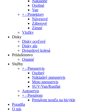
Nákladné
Osobné
Van
+
-
Protektory
Návesové
Záberové
Zimné
Vložky
Disky
Disky oceľové
Disky alu
Dojazdové kolesá
Príslušenstvo
Ostatné
Služby
+
-
Pneuservis
Osobný
Nákladný pneuservis
Moto pneuservis
SUV/Van/Runflat
Autoservis
+
-
Prenájom
Prenájom nosiča na bicykle
Poradňa
O nás