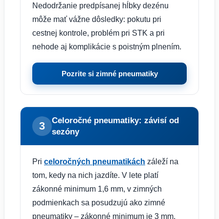
Nedodržanie predpísanej hĺbky dezénu
môže mať vážne dôsledky: pokutu pri
cestnej kontrole, problém pri STK a pri
nehode aj komplikácie s poistným plnením.
Pozrite si zimné pneumatiky
Celoročné pneumatiky: závisí od
3
sezóny
Pri
celoročných pneumatikách
záleží na
tom, kedy na nich jazdíte. V lete platí
zákonné minimum 1,6 mm, v zimných
podmienkach sa posudzujú ako zimné
pneumatiky – zákonné minimum je 3 mm,