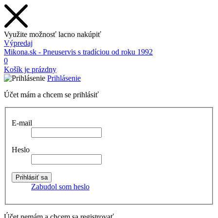
Využite možnosť lacno nakúpiť
Výpredaj
Mikona.sk - Pneuservis s tradíciou od roku 1992
0
Košík je prázdny
Prihlásenie
Účet mám a chcem se prihlásiť
E-mail
Heslo
Zabudol som heslo
Účet nemám a chcem sa registrovať