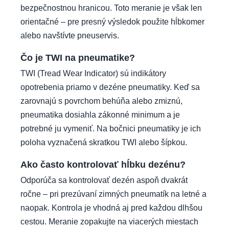
bezpečnostnou hranicou. Toto meranie je však len
orientačné – pre presný výsledok použite hĺbkomer
alebo navštívte pneuservis.
Čo je TWI na pneumatike?
TWI (Tread Wear Indicator) sú indikátory
opotrebenia priamo v dezéne pneumatiky. Keď sa
zarovnajú s povrchom behúňa alebo zmiznú,
pneumatika dosiahla zákonné minimum a je
potrebné ju vymeniť. Na bočnici pneumatiky je ich
poloha vyznačená skratkou TWI alebo šípkou.
Ako často kontrolovať hĺbku dezénu?
Odporúča sa kontrolovať dezén aspoň dvakrát
ročne – pri prezúvaní zimných pneumatík na letné a
naopak. Kontrola je vhodná aj pred každou dlhšou
cestou. Meranie zopakujte na viacerých miestach