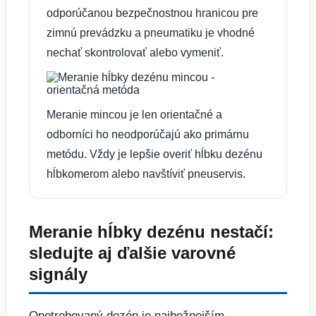
odporúčanou bezpečnostnou hranicou pre
zimnú prevádzku a pneumatiku je vhodné
nechať skontrolovať alebo vymeniť.
Meranie mincou je len orientačné a
odborníci ho neodporúčajú ako primárnu
metódu. Vždy je lepšie overiť hĺbku dezénu
hĺbkomerom alebo navštíviť pneuservis.
Meranie hĺbky dezénu nestačí:
sledujte aj ďalšie varovné
signály
Opotrebovaný dezén je najbežnejším