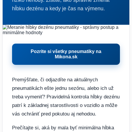
riziko nehody. Zistite, ako správne zmerať
hĺbku dezénu a kedy je čas na výmenu.
Pozrite si všetky pneumatiky na
Mikona.sk
Premýšľate, či odjazdíte na aktuálnych
pneumatikách ešte jednu sezónu, alebo ich už
treba vymeniť? Pravidelná kontrola hĺbky dezénu
patrí k základnej starostlivosti o vozidlo a môže
vás ochrániť pred pokutou aj nehodou.
Prečítajte si, aká by mala byť minimálna hĺbka