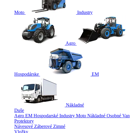
Moto
Industry
Agro
Hospodárske
EM
Nákladné
Duše
Agro
EM
Hospodarské
Industry
Moto
Nákladné
Osobné
Van
Protektory
Návesové
Záberové
Zimné
Vložky