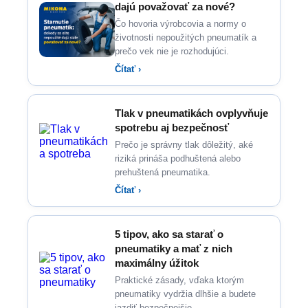
dajú považovať za nové?
Čo hovoria výrobcovia a normy o
životnosti nepoužitých pneumatík a
prečo vek nie je rozhodujúci.
Čítať ›
Tlak v pneumatikách ovplyvňuje
spotrebu aj bezpečnosť
Prečo je správny tlak dôležitý, aké
riziká prináša podhuštená alebo
prehuštená pneumatika.
Čítať ›
5 tipov, ako sa starať o
pneumatiky a mať z nich
maximálny úžitok
Praktické zásady, vďaka ktorým
pneumatiky vydržia dlhšie a budete
jazdiť bezpečnejšie.