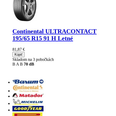
Continental ULTRACONTACT
195/65 R15 91 H Letné
81,87 €
Kúpiť
Skladom na 3 pobočkách
B
A
B
70 dB