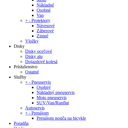
Nákladné
Osobné
Van
+
-
Protektory
Návesové
Záberové
Zimné
Vložky
Disky
Disky oceľové
Disky alu
Dojazdové kolesá
Príslušenstvo
Ostatné
Služby
+
-
Pneuservis
Osobný
Nákladný pneuservis
Moto pneuservis
SUV/Van/Runflat
Autoservis
+
-
Prenájom
Prenájom nosiča na bicykle
Poradňa