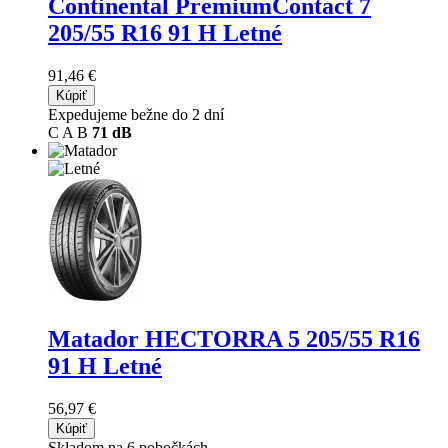
Continental PremiumContact 7
205/55 R16 91 H Letné
91,46 €
Kúpiť
Expedujeme bežne do 2 dní
C
A
B
71 dB
Matador HECTORRA 5
205/55 R16
91 H Letné
56,97 €
Kúpiť
Skladom na 6 pobočkách