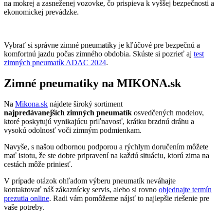
na mokrej a zasneženej vozovke, čo prispieva k vyššej bezpečnosti a
ekonomickej prevádzke.
Vybrať si správne zimné pneumatiky je kľúčové pre bezpečnú a
komfortnú jazdu počas zimného obdobia. Skúste si pozrieť aj
test
zimných pneumatík ADAC 2024
.
Zimné pneumatiky na MIKONA.sk
Na
Mikona.sk
nájdete široký sortiment
najpredávanejších
zimných pneumatík
osvedčených modelov,
ktoré poskytujú vynikajúcu priľnavosť, krátku brzdnú dráhu a
vysokú odolnosť voči zimným podmienkam.
Navyše, s našou odbornou podporou a rýchlym doručením môžete
mať istotu, že ste dobre pripravení na každú situáciu, ktorú zima na
cestách môže priniesť.
V prípade otázok ohľadom výberu pneumatík neváhajte
kontaktovať náš zákaznícky servis, alebo si rovno
objednajte termín
prezutia online
. Radi vám pomôžeme nájsť to najlepšie riešenie pre
vaše potreby.