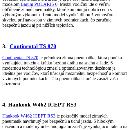
modelom
Barum POLARIS 6
. Medzi vodičmi ide o veľmi
obľúbené zimné pneumatiky, ktoré kombinujú dobrú cenu s
výborným výkonom. Tento model vyniká dlhou životnosťou a
skvelou priľnavosťou v zimných podmienkach, čo zaručuje
bezpečnú jazdu aj pri nižších teplotách.
3.
Continental TS 870
Continental TS 870
je prémiová zimná pneumatika, ktorá ponúka
vynikajúcu trakciu a krátku brzdnú dráhu na snehu a ľade. S
modernou technológiou zmesí a optimalizovaným dezénom je
ideálna pre vodičov, ktorí hľadajú maximálnu bezpečnosť a komfort
v zimných podmienkach. Táto pneumatika si určite zasúži vašu
pozornosť.
4.
Hankook W462 ICEPT RS3
Hankook W462 ICEPT RS3
je pokročilý model zimných
pneumatík navrhnutý pre bezpečnú a tichú jazdu. S hlbokým
dezénom a modernými technológiami zaisťuje vynikajúcu trakciu na