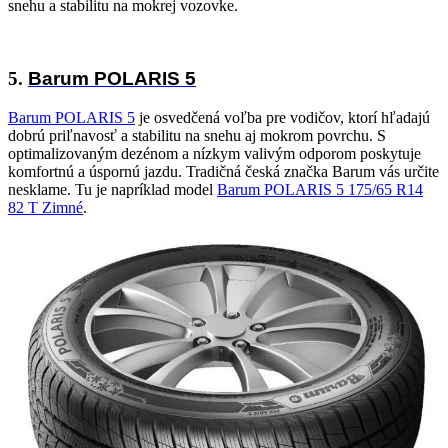
snehu a stabilitu na mokrej vozovke.
5.
Barum POLARIS 5
Barum POLARIS 5
je osvedčená voľba pre vodičov, ktorí hľadajú
dobrú priľnavosť a stabilitu na snehu aj mokrom povrchu. S
optimalizovaným dezénom a nízkym valivým odporom poskytuje
komfortnú a úspornú jazdu. Tradičná česká značka Barum vás určite
nesklame. Tu je napríklad model
Barum POLARIS 5 175/65 R14
82 T Zimné
.