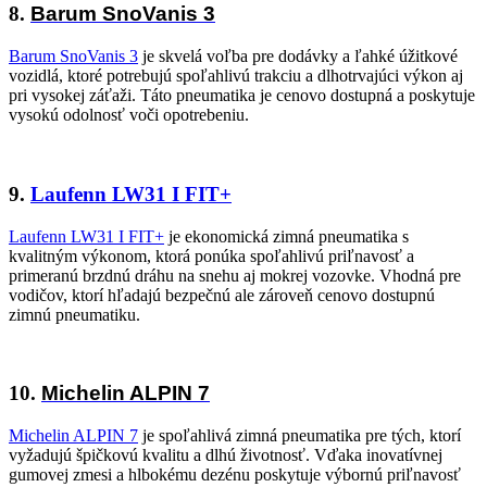
8.
Barum SnoVanis 3
Barum SnoVanis 3
je skvelá voľba pre dodávky a ľahké úžitkové
vozidlá, ktoré potrebujú spoľahlivú trakciu a dlhotrvajúci výkon aj
pri vysokej záťaži. Táto pneumatika je cenovo dostupná a poskytuje
vysokú odolnosť voči opotrebeniu.
9.
Laufenn LW31 I FIT+
Laufenn LW31 I FIT+
je ekonomická zimná pneumatika s
kvalitným výkonom, ktorá ponúka spoľahlivú priľnavosť a
primeranú brzdnú dráhu na snehu aj mokrej vozovke. Vhodná pre
vodičov, ktorí hľadajú bezpečnú ale zároveň cenovo dostupnú
zimnú pneumatiku.
10.
Michelin ALPIN 7
Michelin ALPIN 7
je spoľahlivá zimná pneumatika pre tých, ktorí
vyžadujú špičkovú kvalitu a dlhú životnosť. Vďaka inovatívnej
gumovej zmesi a hlbokému dezénu poskytuje výbornú priľnavosť