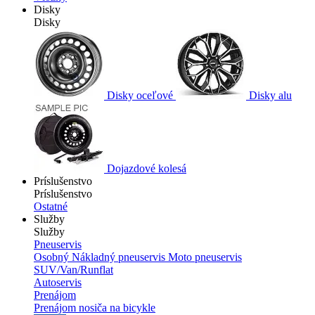
Disky
Disky
Disky oceľové
Disky alu
Dojazdové kolesá
Príslušenstvo
Príslušenstvo
Ostatné
Služby
Služby
Pneuservis
Osobný
Nákladný pneuservis
Moto pneuservis
SUV/Van/Runflat
Autoservis
Prenájom
Prenájom nosiča na bicykle