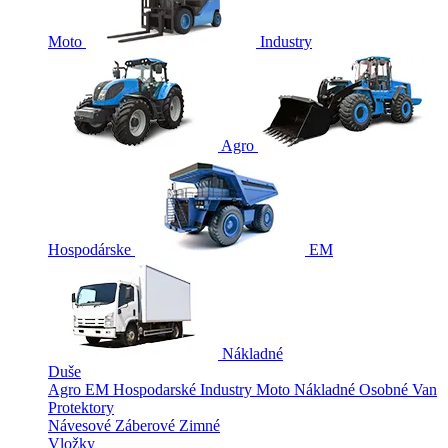
Moto
Industry
Agro
Hospodárske
EM
Nákladné
Duše
Agro
EM
Hospodarské
Industry
Moto
Nákladné
Osobné
Van
Protektory
Návesové
Záberové
Zimné
Vložky