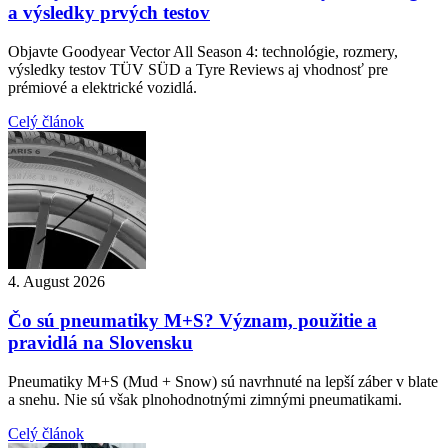
a výsledky prvých testov
Objavte Goodyear Vector All Season 4: technológie, rozmery,
výsledky testov TÜV SÜD a Tyre Reviews aj vhodnosť pre
prémiové a elektrické vozidlá.
Celý článok
4. August 2026
Čo sú pneumatiky M+S? Význam, použitie a
pravidlá na Slovensku
Pneumatiky M+S (Mud + Snow) sú navrhnuté na lepší záber v blate
a snehu. Nie sú však plnohodnotnými zimnými pneumatikami.
Celý článok