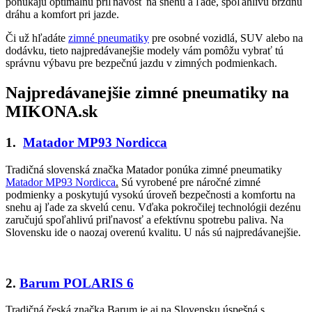
ponúkajú optimálnu priľnavosť na snehu a ľade, spoľahlivú brzdnú
dráhu a komfort pri jazde.
Či už hľadáte
zimné pneumatiky
pre osobné vozidlá, SUV alebo na
dodávku, tieto najpredávanejšie modely vám pomôžu vybrať tú
správnu výbavu pre bezpečnú jazdu v zimných podmienkach.
Najpredávanejšie zimné pneumatiky na
MIKONA.sk
1.
Matador MP93 Nordicca
Tradičná slovenská značka Matador ponúka zimné pneumatiky
Matador MP93 Nordicca
.
Sú vyrobené pre náročné zimné
podmienky a poskytujú vysokú úroveň bezpečnosti a komfortu na
snehu aj ľade za skvelú cenu. Vďaka pokročilej technológii dezénu
zaručujú spoľahlivú priľnavosť a efektívnu spotrebu paliva. Na
Slovensku ide o naozaj overenú kvalitu. U nás sú najpredávanejšie.
2.
Barum POLARIS 6
Tradičná česká značka Barum je aj na Slovensku úspešná s