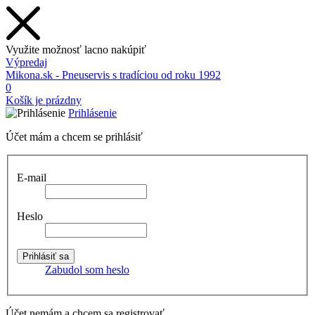
Využite možnosť lacno nakúpiť
Výpredaj
Mikona.sk - Pneuservis s tradíciou od roku 1992
0
Košík je prázdny
Prihlásenie
Účet mám a chcem se prihlásiť
E-mail
Heslo
Zabudol som heslo
Účet nemám a chcem sa registrovať