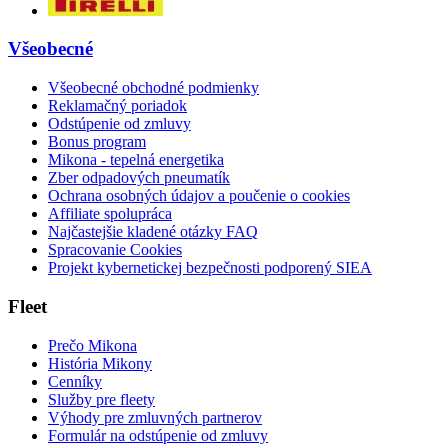
Všeobecné
Všeobecné obchodné podmienky
Reklamačný poriadok
Odstúpenie od zmluvy
Bonus program
Mikona - tepelná energetika
Zber odpadových pneumatík
Ochrana osobných údajov a poučenie o cookies
Affiliate spolupráca
Najčastejšie kladené otázky FAQ
Spracovanie Cookies
Projekt kybernetickej bezpečnosti podporený SIEA
Fleet
Prečo Mikona
História Mikony
Cenníky
Služby pre fleety
Výhody pre zmluvných partnerov
Formulár na odstúpenie od zmluvy