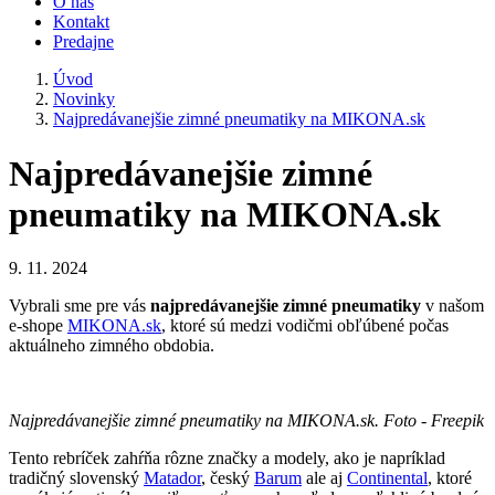
O nás
Kontakt
Predajne
Úvod
Novinky
Najpredávanejšie zimné pneumatiky na MIKONA.sk
Najpredávanejšie zimné
pneumatiky na MIKONA.sk
9. 11. 2024
Vybrali sme pre vás
najpredávanejšie zimné pneumatiky
v našom
e-shope
MIKONA.sk
, ktoré sú medzi vodičmi obľúbené počas
aktuálneho zimného obdobia.
Najpredávanejšie zimné pneumatiky na MIKONA.sk. Foto - Freepik
Tento rebríček zahŕňa rôzne značky a modely, ako je napríklad
tradičný slovenský
Matador
, český
Barum
ale aj
Continental
, ktoré