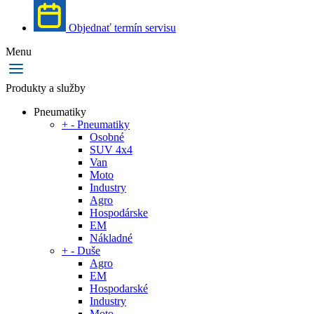
Objednať termín servisu
Menu
Produkty a služby
Pneumatiky
+
-
Pneumatiky
Osobné
SUV 4x4
Van
Moto
Industry
Agro
Hospodárske
EM
Nákladné
+
-
Duše
Agro
EM
Hospodarské
Industry
Moto