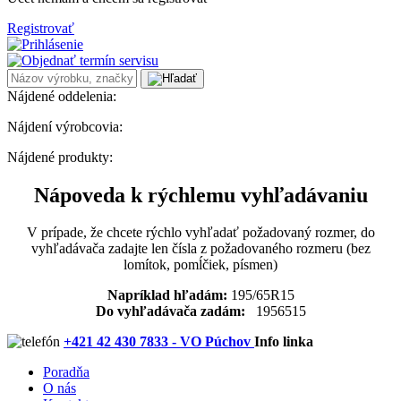
Registrovať
Nájdené oddelenia:
Nájdení výrobcovia:
Nájdené produkty:
Nápoveda k rýchlemu vyhľadávaniu
V prípade, že chcete rýchlo vyhľadať požadovaný rozmer, do
vyhľadávača zadajte len čísla z požadovaného rozmeru (bez
lomítok, pomĺčiek, písmen)
Napríklad hľadám:
195/65R15
Do vyhľadávača zadám:
1956515
+421 42 430 7833 - VO Púchov
Info linka
Poradňa
O nás