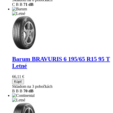
C
B
B
71 dB
Barum BRAVURIS 6
195/65 R15 95 T
Letné
66,11 €
Kúpiť
Skladom na 3 pobočkách
B
B
B
70 dB