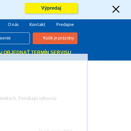
Výpredaj
O nás
Kontakt
Predajne
ásenie
Košík je prázdny
OBJEDNAŤ TERMÍN SERVISU
ienkach. Ponúkajú výbornú