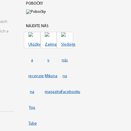
POBOČKY
kách
NÁJDITE NÁS
ých a