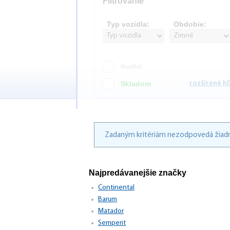
Filtrovanie
Typ vozidla:
Obdobie:
Runflat
Skladom
rozšírené h
Zadaným kritériám nezodpovedá žiadn
Najpredávanejšie značky
Continental
Barum
Matador
Semperit