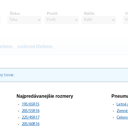
Šírka:
Profil:
Ráfik:
V
ľadanie
rozšírené hľadanie
y tovar.
Najpredávanejšie rozmery
Pneuma
195/65R15
Letné
205/55R16
Zimné
225/45R17
Celor
205/60R16