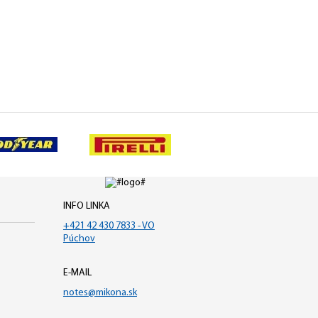
INFO LINKA
+421 42 430 7833 - VO
Púchov
E-MAIL
notes@mikona.sk