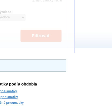
Zrušiť všetky filtre
ýrobca:
Filtrovať
tiky podľa obdobia
 pneumatiky
 pneumatiky
očné pneumatiky