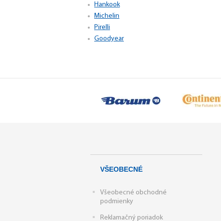
Hankook
Michelin
Pirelli
Goodyear
VŠEOBECNÉ
Všeobecné obchodné
podmienky
Reklamačný poriadok