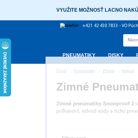
VYUŽITE MOŽNOSŤ LACNO NAKÚ
+421 42 430 7833 - VO Púc
PNEUMATIKY
DISKY
Úvod
Pneumatiky
Zimné
Nokian
Zimné Pneumat
Zimné pneumatiky Snowproof 2
s
priľnavosť, odvod vody a tichú prevá