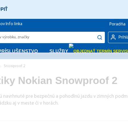
PIŤ
Poradňa
hov
Info linka
Prihl
PRÍSLUŠENSTVO
SLUŽBY
Snowproof 2
iky Nokian Snowproof 2
ú navrhnuté pre bezpečnú a pohodlnú jazdu v zimných podm
dzku aj v meste či v horách.