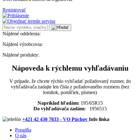
Registrovať
Nájdené oddelenia:
Nájdení výrobcovia:
Nájdené produkty:
Nápoveda k rýchlemu vyhľadávaniu
V prípade, že chcete rýchlo vyhľadať požadovaný rozmer, do
vyhľadávača zadajte len čísla z požadovaného rozmeru (bez
lomítok, pomĺčiek, písmen)
Napríklad hľadám:
195/65R15
Do vyhľadávača zadám:
1956515
+421 42 430 7833 - VO Púchov
Info linka
Poradňa
O nás