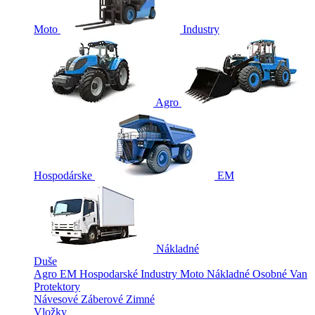
Moto
Industry
Agro
Hospodárske
EM
Nákladné
Duše
Agro
EM
Hospodarské
Industry
Moto
Nákladné
Osobné
Van
Protektory
Návesové
Záberové
Zimné
Vložky