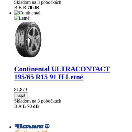
Skladom na 3 pobočkách
B
B
B
70 dB
Continental ULTRACONTACT
195/65 R15 91 H Letné
81,87 €
Kúpiť
Skladom na 3 pobočkách
B
A
B
70 dB