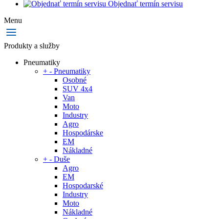
Objednať termín servisu
Menu
Produkty a služby
Pneumatiky
+
-
Pneumatiky
Osobné
SUV 4x4
Van
Moto
Industry
Agro
Hospodárske
EM
Nákladné
+
-
Duše
Agro
EM
Hospodarské
Industry
Moto
Nákladné