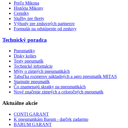
Prečo Mikona
História Mikony
Cenníky
Služby pre fleety
Výhody pre zmluvných partnerov
Formulár na odstúpenie od zmluvy
Technický poradca
Pneumatiky
Disky kolies
Testy pneumatík
Technické informácie
Mýty o zimných pneumatikách
Tabuľka rozmerov nákladných a agro pneumatík MITAS
Starnutie pneumatík
Čo znamenajú skratky na pneumatikách
Nové značenie zimných a celoročných pneumatík
Aktuálne akcie
CONTI GARANT
K pneumatikám Barum - darček zadarmo
BARUM GARANT