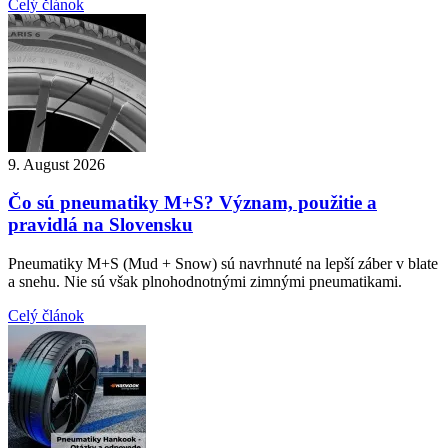
Celý článok
9. August 2026
Čo sú pneumatiky M+S? Význam, použitie a
pravidlá na Slovensku
Pneumatiky M+S (Mud + Snow) sú navrhnuté na lepší záber v blate
a snehu. Nie sú však plnohodnotnými zimnými pneumatikami.
Celý článok