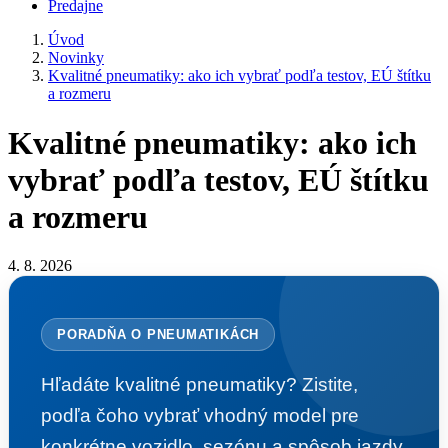
Predajne
Úvod
Novinky
Kvalitné pneumatiky: ako ich vybrať podľa testov, EÚ štítku
a rozmeru
Kvalitné pneumatiky: ako ich
vybrať podľa testov, EÚ štítku
a rozmeru
4. 8. 2026
PORADŇA O PNEUMATIKÁCH
Hľadáte kvalitné pneumatiky? Zistite,
podľa čoho vybrať vhodný model pre
konkrétne vozidlo, sezónu a spôsob jazdy.