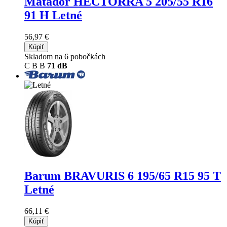
Matador HECTORRA 5
205/55 R16
91 H Letné
56,97 €
Kúpiť
Skladom na 6 pobočkách
C
B
B
71 dB
Barum BRAVURIS 6
195/65 R15 95 T
Letné
66,11 €
Kúpiť