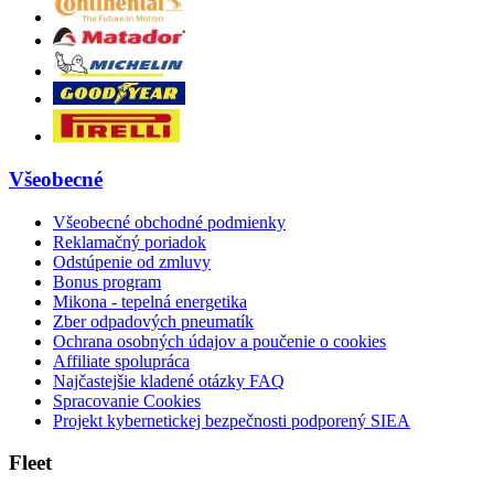
Všeobecné
Všeobecné obchodné podmienky
Reklamačný poriadok
Odstúpenie od zmluvy
Bonus program
Mikona - tepelná energetika
Zber odpadových pneumatík
Ochrana osobných údajov a poučenie o cookies
Affiliate spolupráca
Najčastejšie kladené otázky FAQ
Spracovanie Cookies
Projekt kybernetickej bezpečnosti podporený SIEA
Fleet