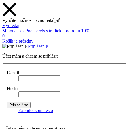
Využite možnosť lacno nakúpiť
Výpredaj
Mikona.sk - Pneuservis s tradíciou od roku 1992
0
Košík je prázdny
Prihlásenie
Účet mám a chcem se prihlásiť
E-mail
Heslo
Zabudol som heslo
Účet nemám a chcem sa registrovať