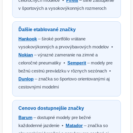
celoročných modelov •
Pirelli
– silné zastúpenie
v športových a vysokovýkonných rozmeroch
Ďalšie etablované značky
Hankook
– široké portfólio vrátane
vysokovýkonných a prvovýbavových modelov •
Nokian
– výrazné zameranie na zimné a
celoročné pneumatiky •
Semperit
– modely pre
bežnú cestnú prevádzku v rôznych sezónach •
Dunlop
– značka so športovo orientovanými aj
cestovnými modelmi
Cenovo dostupnejšie značky
Barum
– dostupné modely pre bežné
každodenné jazdenie •
Matador
– značka so