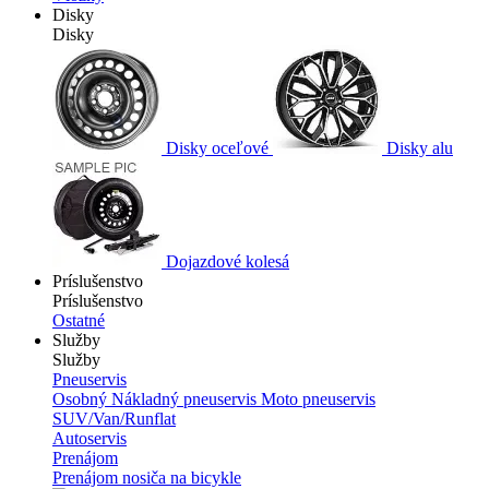
Disky
Disky
Disky oceľové
Disky alu
Dojazdové kolesá
Príslušenstvo
Príslušenstvo
Ostatné
Služby
Služby
Pneuservis
Osobný
Nákladný pneuservis
Moto pneuservis
SUV/Van/Runflat
Autoservis
Prenájom
Prenájom nosiča na bicykle