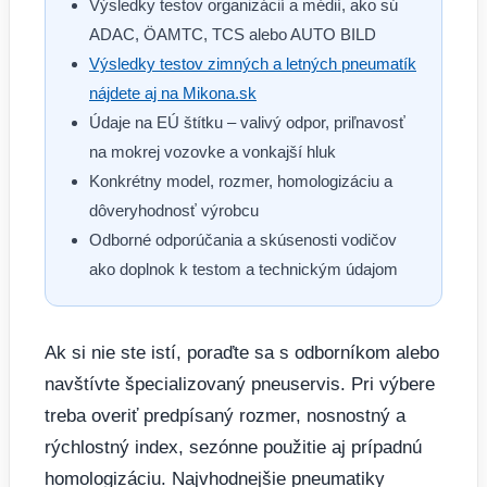
Výsledky testov organizácií a médií, ako sú
ADAC, ÖAMTC, TCS alebo AUTO BILD
Výsledky testov zimných a letných pneumatík
nájdete aj na Mikona.sk
Údaje na EÚ štítku – valivý odpor, priľnavosť
na mokrej vozovke a vonkajší hluk
Konkrétny model, rozmer, homologizáciu a
dôveryhodnosť výrobcu
Odborné odporúčania a skúsenosti vodičov
ako doplnok k testom a technickým údajom
Ak si nie ste istí, poraďte sa s odborníkom alebo
navštívte špecializovaný pneuservis. Pri výbere
treba overiť predpísaný rozmer, nosnostný a
rýchlostný index, sezónne použitie aj prípadnú
homologizáciu. Najvhodnejšie pneumatiky