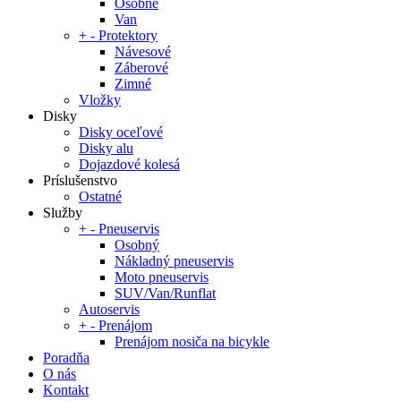
Osobné
Van
+
-
Protektory
Návesové
Záberové
Zimné
Vložky
Disky
Disky oceľové
Disky alu
Dojazdové kolesá
Príslušenstvo
Ostatné
Služby
+
-
Pneuservis
Osobný
Nákladný pneuservis
Moto pneuservis
SUV/Van/Runflat
Autoservis
+
-
Prenájom
Prenájom nosiča na bicykle
Poradňa
O nás
Kontakt