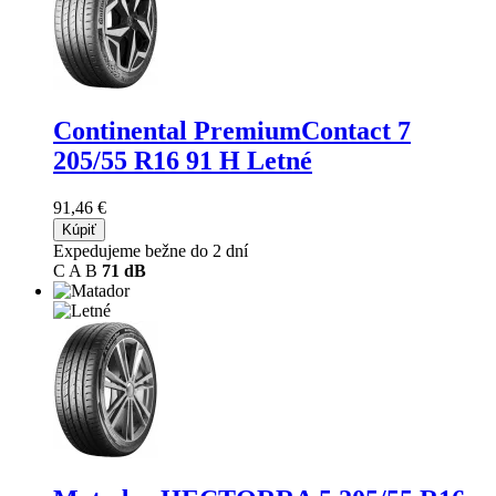
Continental PremiumContact 7
205/55 R16 91 H Letné
91,46 €
Kúpiť
Expedujeme bežne do 2 dní
C
A
B
71 dB