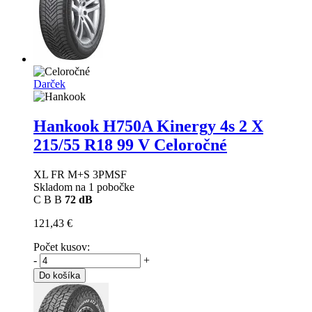
Darček
Hankook H750A Kinergy 4s 2 X
215/55 R18 99 V Celoročné
XL FR M+S 3PMSF
Skladom na 1 pobočke
C
B
B
72 dB
121,43 €
Počet kusov:
-
+
Do košíka