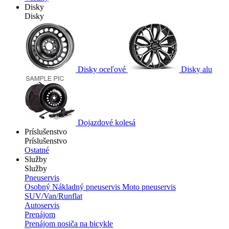
Disky
Disky
Disky oceľové
Disky alu
Dojazdové kolesá
Príslušenstvo
Príslušenstvo
Ostatné
Služby
Služby
Pneuservis
Osobný
Nákladný pneuservis
Moto pneuservis
SUV/Van/Runflat
Autoservis
Prenájom
Prenájom nosiča na bicykle