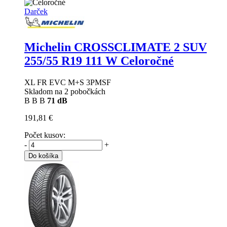
Darček
Michelin CROSSCLIMATE 2 SUV
255/55 R19 111 W Celoročné
XL FR EVC M+S 3PMSF
Skladom na 2 pobočkách
B
B
B
71 dB
191,81 €
Počet kusov:
-
+
Do košíka