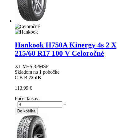
Hankook H750A Kinergy 4s 2 X
215/60 R17 100 V Celoročné
XL M+S 3PMSF
Skladom na 1 pobočke
C
B
B
72 dB
113,99 €
Počet kusov:
-
+
Do košíka