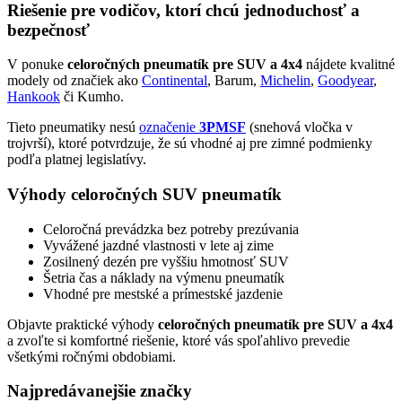
Riešenie pre vodičov, ktorí chcú jednoduchosť a
bezpečnosť
V ponuke
celoročných pneumatík pre SUV a 4x4
nájdete kvalitné
modely od značiek ako
Continental
, Barum,
Michelin
,
Goodyear
,
Hankook
či Kumho.
Tieto pneumatiky nesú
označenie
3PMSF
(snehová vločka v
trojvrší), ktoré potvrdzuje, že sú vhodné aj pre zimné podmienky
podľa platnej legislatívy.
Výhody celoročných SUV pneumatík
Celoročná prevádzka bez potreby prezúvania
Vyvážené jazdné vlastnosti v lete aj zime
Zosilnený dezén pre vyššiu hmotnosť SUV
Šetria čas a náklady na výmenu pneumatík
Vhodné pre mestské a prímestské jazdenie
Objavte praktické výhody
celoročných pneumatík pre SUV a 4x4
a zvoľte si komfortné riešenie, ktoré vás spoľahlivo prevedie
všetkými ročnými obdobiami.
Najpredávanejšie značky