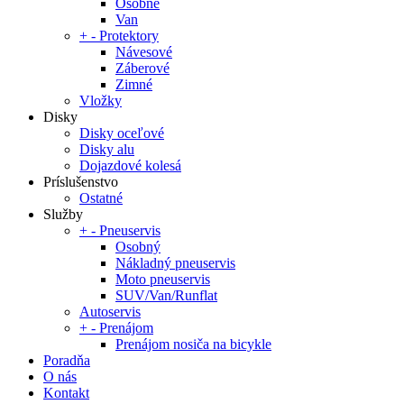
Osobné
Van
+
-
Protektory
Návesové
Záberové
Zimné
Vložky
Disky
Disky oceľové
Disky alu
Dojazdové kolesá
Príslušenstvo
Ostatné
Služby
+
-
Pneuservis
Osobný
Nákladný pneuservis
Moto pneuservis
SUV/Van/Runflat
Autoservis
+
-
Prenájom
Prenájom nosiča na bicykle
Poradňa
O nás
Kontakt