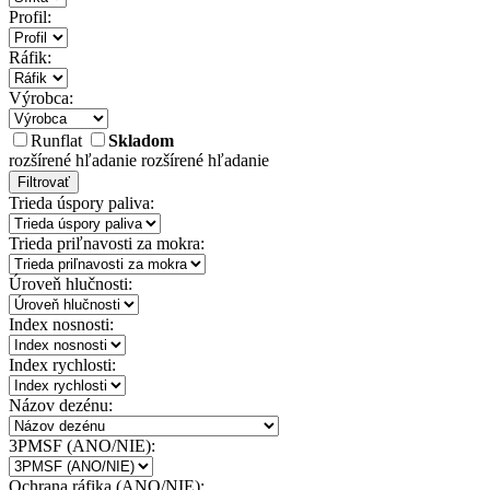
Profil:
Ráfik:
Výrobca:
Runflat
Skladom
rozšírené hľadanie
rozšírené hľadanie
Filtrovať
Trieda úspory paliva:
Trieda priľnavosti za mokra:
Úroveň hlučnosti:
Index nosnosti:
Index rychlosti:
Názov dezénu:
3PMSF (ANO/NIE):
Ochrana ráfika (ANO/NIE):