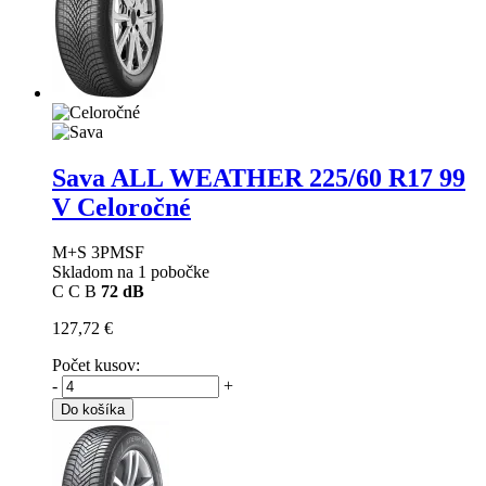
Sava ALL WEATHER
225/60 R17 99
V Celoročné
M+S 3PMSF
Skladom na 1 pobočke
C
C
B
72 dB
127,72 €
Počet kusov:
-
+
Do košíka