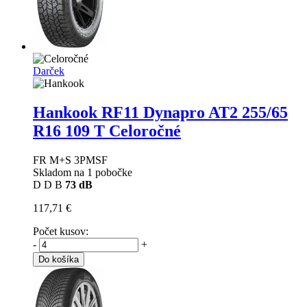
Darček
Hankook RF11 Dynapro AT2
255/65
R16 109 T Celoročné
FR M+S 3PMSF
Skladom na 1 pobočke
D
D
B
73 dB
117,71 €
Počet kusov:
-
+
Do košíka