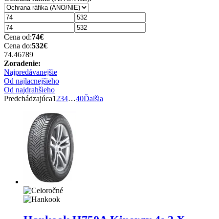
Cena od:
74
€
Cena do:
532
€
74.46
789
Zoradenie:
Najpredávanejšie
Od najlacnejšieho
Od najdrahšieho
Predchádzajúca
1
2
3
4
…
40
Ďalšia