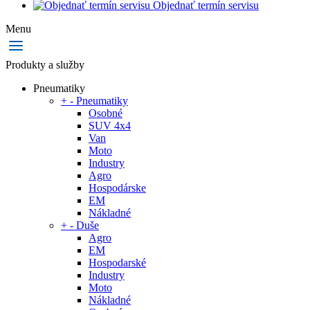
Objednať termín servisu
Menu
Produkty a služby
Pneumatiky
+
-
Pneumatiky
Osobné
SUV 4x4
Van
Moto
Industry
Agro
Hospodárske
EM
Nákladné
+
-
Duše
Agro
EM
Hospodarské
Industry
Moto
Nákladné