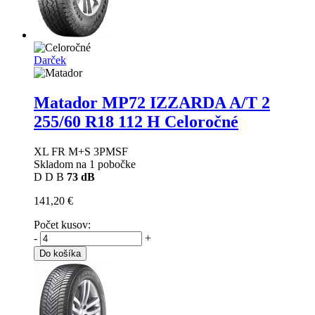
Darček
Matador MP72 IZZARDA A/T 2
255/60 R18 112 H Celoročné
XL FR M+S 3PMSF
Skladom na 1 pobočke
D
D
B
73 dB
141,20 €
Počet kusov:
-
+
Do košíka