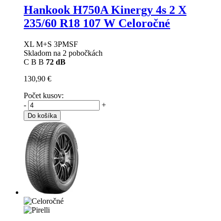
Hankook H750A Kinergy 4s 2 X
235/60 R18 107 W Celoročné
XL M+S 3PMSF
Skladom na 2 pobočkách
C
B
B
72 dB
130,90 €
Počet kusov:
-
+
Do košíka