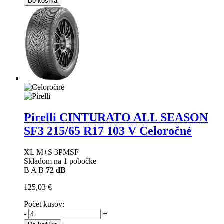
Do košíka
Pirelli CINTURATO ALL SEASON
SF3
215/65 R17 103 V Celoročné
XL M+S 3PMSF
Skladom na 1 pobočke
B
A
B
72 dB
125,03 €
Počet kusov:
-
+