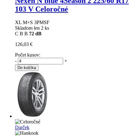
Nexen N'blue 4Season 2
225/60 R17
103 V Celoročné
XL M+S 3PMSF
Skladom len 2 ks
C
B
B
72 dB
126,03 €
Počet kusov:
-
+
Do košíka
Darček