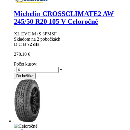
Michelin CROSSCLIMATE2 AW
245/50 R20 105 V Celoročné
XL EVC M+S 3PMSF
Skladom na 2 pobočkách
D
C
B
72 dB
278,10 €
Počet kusov:
-
+
Do košíka