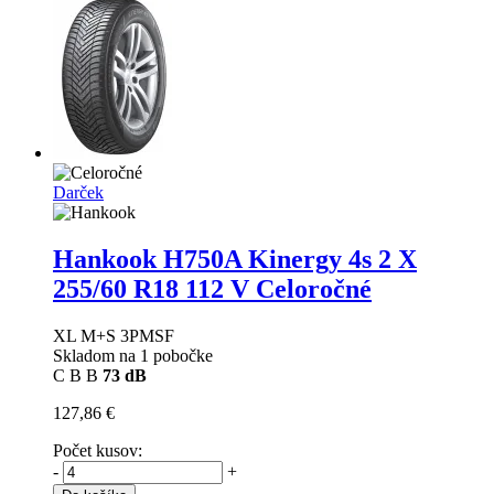
Darček
Hankook H750A Kinergy 4s 2 X
255/60 R18 112 V Celoročné
XL M+S 3PMSF
Skladom na 1 pobočke
C
B
B
73 dB
127,86 €
Počet kusov:
-
+