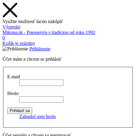
Využite možnosť lacno nakúpiť
Výpredaj
Mikona.sk - Pneuservis s tradíciou od roku 1992
0
Košík je prázdny
Prihlásenie
Účet mám a chcem se prihlásiť
E-mail
Heslo
Zabudol som heslo
Účet nemám a chcem sa registrovať