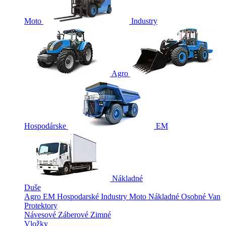
Moto
Industry
Agro
Hospodárske
EM
Nákladné
Duše
Agro
EM
Hospodarské
Industry
Moto
Nákladné
Osobné
Van
Protektory
Návesové
Záberové
Zimné
Vložky