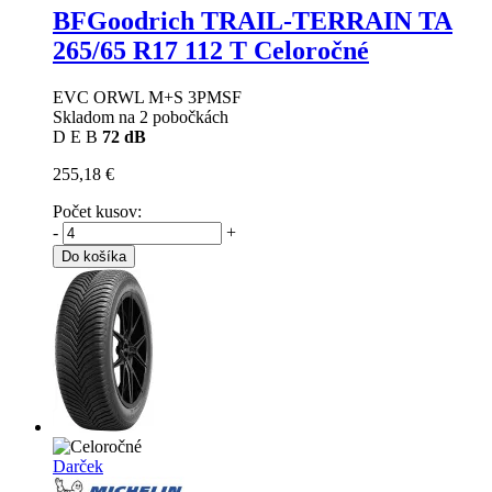
BFGoodrich TRAIL-TERRAIN TA
265/65 R17 112 T Celoročné
EVC ORWL M+S 3PMSF
Skladom na 2 pobočkách
D
E
B
72 dB
255,18 €
Počet kusov:
-
+
Do košíka
Darček