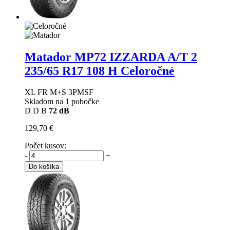
Matador MP72 IZZARDA A/T 2
235/65 R17 108 H Celoročné
XL FR M+S 3PMSF
Skladom na 1 pobočke
D
D
B
72 dB
129,70 €
Počet kusov:
-
+
Do košíka