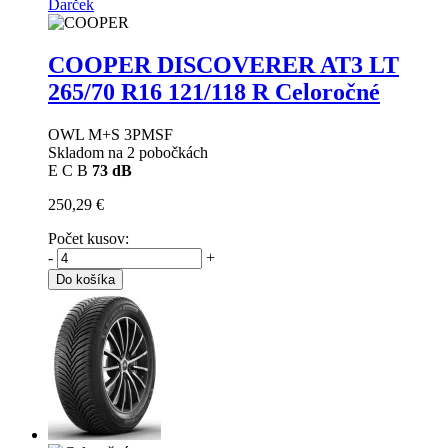
Darček
COOPER DISCOVERER AT3 LT
265/70 R16 121/118 R Celoročné
OWL M+S 3PMSF
Skladom na 2 pobočkách
E
C
B
73 dB
250,29 €
Počet kusov:
-
+
Do košíka