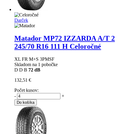
Darček
Matador MP72 IZZARDA A/T 2
245/70 R16 111 H Celoročné
XL FR M+S 3PMSF
Skladom na 1 pobočke
D
D
B
72 dB
132,51 €
Počet kusov:
-
+
Do košíka