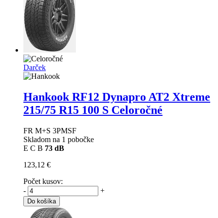
Darček
Hankook RF12 Dynapro AT2 Xtreme
215/75 R15 100 S Celoročné
FR M+S 3PMSF
Skladom na 1 pobočke
E
C
B
73 dB
123,12 €
Počet kusov:
-
+
Do košíka