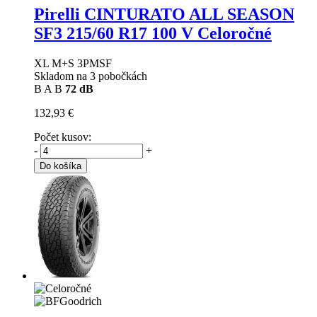
Pirelli CINTURATO ALL SEASON
SF3
215/60 R17 100 V Celoročné
XL M+S 3PMSF
Skladom na 3 pobočkách
B
A
B
72 dB
132,93 €
Počet kusov:
-
+
Do košíka