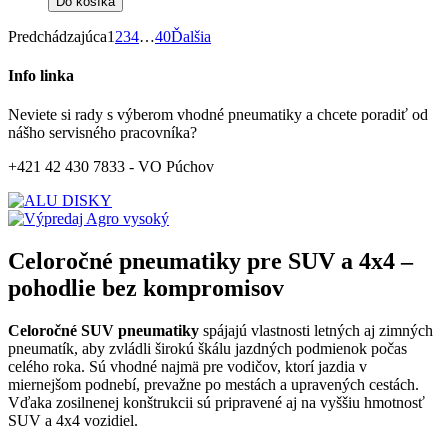
Do košíka
Predchádzajúca
1
2
3
4
…
40
Ďalšia
Info linka
Neviete si rady s výberom vhodné pneumatiky a chcete poradiť od
nášho servisného pracovníka?
+421 42 430 7833 - VO Púchov
Celoročné pneumatiky pre SUV a 4x4 –
pohodlie bez kompromisov
Celoročné SUV pneumatiky
spájajú vlastnosti letných aj zimných
pneumatík, aby zvládli širokú škálu jazdných podmienok počas
celého roka. Sú vhodné najmä pre vodičov, ktorí jazdia v
miernejšom podnebí, prevažne po mestách a upravených cestách.
Vďaka zosilnenej konštrukcii sú pripravené aj na vyššiu hmotnosť
SUV a 4x4 vozidiel.