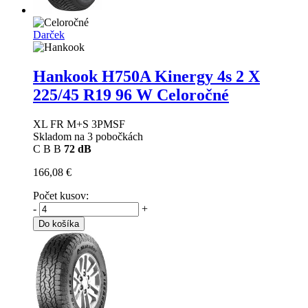
Darček
Hankook H750A Kinergy 4s 2 X
225/45 R19 96 W Celoročné
XL FR M+S 3PMSF
Skladom na 3 pobočkách
C
B
B
72 dB
166,08 €
Počet kusov:
-
+
Do košíka