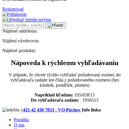
Registrovať
Nájdené oddelenia:
Nájdení výrobcovia:
Nájdené produkty:
Nápoveda k rýchlemu vyhľadávaniu
V prípade, že chcete rýchlo vyhľadať požadovaný rozmer, do
vyhľadávača zadajte len čísla z požadovaného rozmeru (bez
lomítok, pomĺčiek, písmen)
Napríklad hľadám:
195/65R15
Do vyhľadávača zadám:
1956515
+421 42 430 7833 - VO Púchov
Info linka
Poradňa
O nás