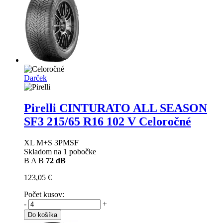
Darček
Pirelli CINTURATO ALL SEASON
SF3
215/65 R16 102 V Celoročné
XL M+S 3PMSF
Skladom na 1 pobočke
B
A
B
72 dB
123,05 €
Počet kusov:
-
+
Do košíka