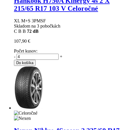
Hankook H750A Kinergy 4s 2 X
215/65 R17 103 V Celoročné
XL M+S 3PMSF
Skladom na 3 pobočkách
C
B
B
72 dB
107,90 €
Počet kusov:
-
+
Do košíka