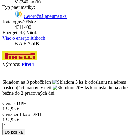
V
(240 km/h)
Typ pneumatiky:
Celoročná pneumatika
Katalógové číslo:
4311400
Energetický štítok:
Viac o energo štítkoch
B
A
B
72dB
Výrobca:
Pirelli
Skladom
na 3 pobočkách
5 ks
k odoslaniu na adresu
nasledujúci pracovný deň
20+ ks
k odoslaniu na adresu
bežne do 2 pracovných dní
Cena s DPH
132,93 €
Cena za
1
ks s DPH
132,93 €
Do košíka