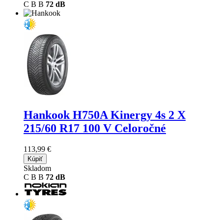
C
B
B
72 dB
Hankook H750A Kinergy 4s 2 X
215/60 R17 100 V Celoročné
113,99 €
Kúpiť
Skladom
C
B
B
72 dB