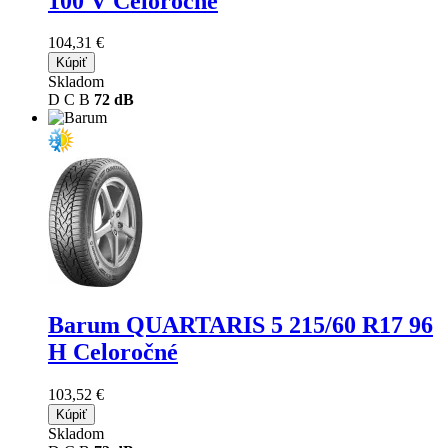
100 V Celoročné
104,31 €
Kúpiť
Skladom
D
C
B
72 dB
Barum QUARTARIS 5
215/60 R17 96
H Celoročné
103,52 €
Kúpiť
Skladom