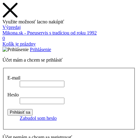
Využite možnosť lacno nakúpiť
Výpredaj
Mikona.sk - Pneuservis s tradíciou od roku 1992
0
Košík je prázdny
Prihlásenie
Účet mám a chcem se prihlásiť
E-mail
Heslo
Zabudol som heslo
Účet nemám a chcem sa registrovať