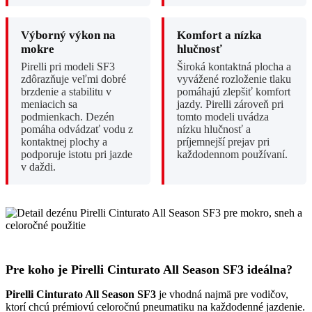
Výborný výkon na
Komfort a nízka
mokre
hlučnosť
Pirelli pri modeli SF3
Široká kontaktná plocha a
zdôrazňuje veľmi dobré
vyvážené rozloženie tlaku
brzdenie a stabilitu v
pomáhajú zlepšiť komfort
meniacich sa
jazdy. Pirelli zároveň pri
podmienkach. Dezén
tomto modeli uvádza
pomáha odvádzať vodu z
nízku hlučnosť a
kontaktnej plochy a
príjemnejší prejav pri
podporuje istotu pri jazde
každodennom používaní.
v daždi.
Pre koho je Pirelli Cinturato All Season SF3 ideálna?
Pirelli Cinturato All Season SF3
je vhodná najmä pre vodičov,
ktorí chcú prémiovú celoročnú pneumatiku na každodenné jazdenie.