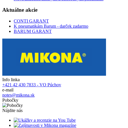
Aktuálne akcie
CONTI GARANT
K pneumatikám Barum - darček zadarmo
BARUM GARANT
Info linka
+421 42 430 7833 - VO Púchov
e-mail
notes@mikona.sk
Pobočky
Nájdite nás