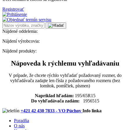
Registrovať
Nájdené oddelenia:
Nájdení výrobcovia:
Nájdené produkty:
Nápoveda k rýchlemu vyhľadávaniu
V prípade, že chcete rýchlo vyhľadať požadovaný rozmer, do
vyhľadávača zadajte len čísla z požadovaného rozmeru (bez
lomítok, pomĺčiek, písmen)
Napríklad hľadám:
195/65R15
Do vyhľadávača zadám:
1956515
+421 42 430 7833 - VO Púchov
Info linka
Poradňa
O nás