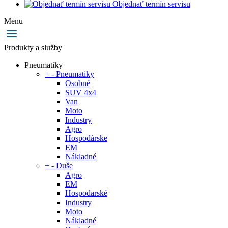
Objednať termín servisu
Menu
Produkty a služby
Pneumatiky
+
-
Pneumatiky
Osobné
SUV 4x4
Van
Moto
Industry
Agro
Hospodárske
EM
Nákladné
+
-
Duše
Agro
EM
Hospodarské
Industry
Moto
Nákladné