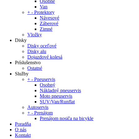
Osobné
Van
+
-
Protektory
Návesové
Záberové
Zimné
Vložky
Disky
Disky oceľové
Disky alu
Dojazdové kolesá
Príslušenstvo
Ostatné
Služby
+
-
Pneuservis
Osobný
Nákladný pneuservis
Moto pneuservis
SUV/Van/Runflat
Autoservis
+
-
Prenájom
Prenájom nosiča na bicykle
Poradňa
O nás
Kontakt