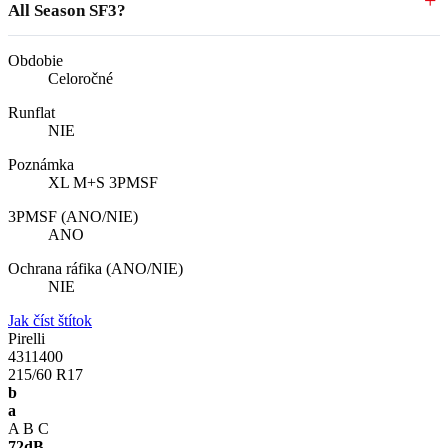
All Season SF3?
Obdobie
Celoročné
Runflat
NIE
Poznámka
XL M+S 3PMSF
3PMSF (ANO/NIE)
ANO
Ochrana ráfika (ANO/NIE)
NIE
Jak číst štítok
Pirelli
4311400
215/60 R17
b
a
A
B
C
72
dB