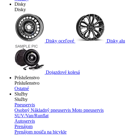
Disky
Disky
Disky oceľové
Disky alu
Dojazdové kolesá
Príslušenstvo
Príslušenstvo
Ostatné
Služby
Služby
Pneuservis
Osobný
Nákladný pneuservis
Moto pneuservis
SUV/Van/Runflat
Autoservis
Prenájom
Prenájom nosiča na bicykle