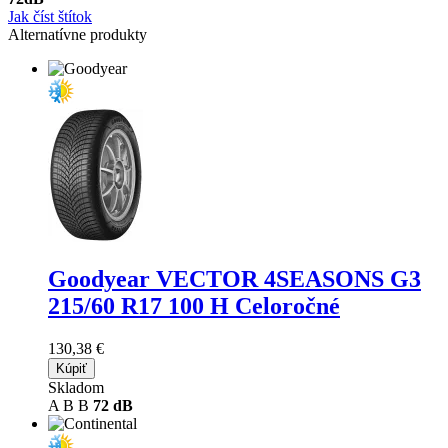
Jak číst štítok
Alternatívne produkty
Goodyear VECTOR 4SEASONS G3
215/60 R17 100 H Celoročné
130,38 €
Kúpiť
Skladom
A
B
B
72 dB