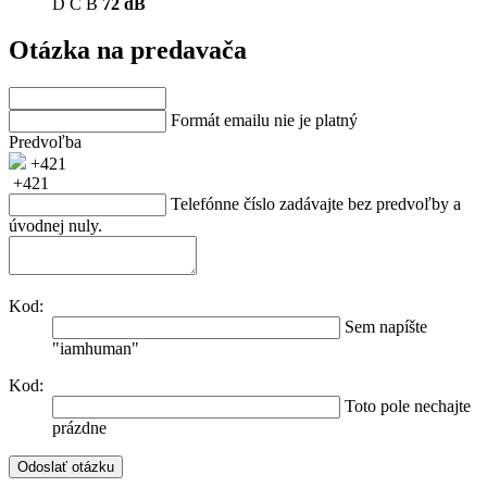
D
C
B
72 dB
Otázka na predavača
Formát emailu nie je platný
Predvoľba
+421
+421
Telefónne číslo zadávajte bez predvoľby a
úvodnej nuly.
Kod:
Sem napíšte
"iamhuman"
Kod:
Toto pole nechajte
prázdne