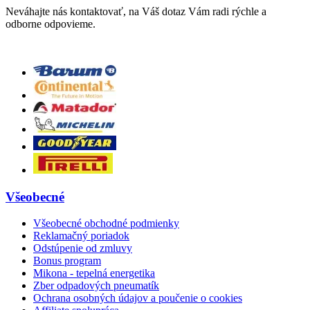
Neváhajte nás kontaktovať, na Váš dotaz Vám radi rýchle a
odborne odpovieme.
Všeobecné
Všeobecné obchodné podmienky
Reklamačný poriadok
Odstúpenie od zmluvy
Bonus program
Mikona - tepelná energetika
Zber odpadových pneumatík
Ochrana osobných údajov a poučenie o cookies