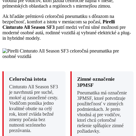
vhodná pre vodičov, ktorí jazdia celoročne najmä v meste,
prímestských oblastiach a regiónoch s miernejšou zimou.
Ak hľadáte prémiovú celoročnú pneumatiku s dôrazom na
bezpečnosť, komfort a istotu v meniacom sa počasí,
Pirelli
Cinturato All Season SF3
patrí medzi veľmi silné možnosti pre
moderné osobné autá, rodinné vozidlá aj vybrané elektrické a plug-
in hybridné modely.
Celoročná istota
Zimné označenie
3PMSF
Cinturato All Season SF3
je navrhnutá pre suché,
Pneumatika má označenie
mokré aj zasnežené cesty.
3PMSF, ktoré potvrdzuje
Vodičom ponúka jedno
použiteľnosť v zimných
kvalitné obutie na celý
podmienkach. Je preto
rok, ktoré zvláda bežné
vhodná aj pre vodičov,
zmeny počasia bez
ktorí chcú celoročné
nutnosti sezónneho
riešenie spĺňajúce zimné
prezúvania.
požiadavky.