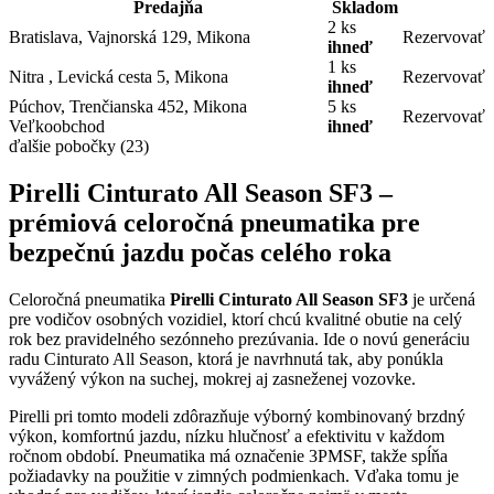
Predajňa
Skladom
2 ks
Bratislava, Vajnorská 129, Mikona
Rezervovať
ihneď
1 ks
Nitra , Levická cesta 5, Mikona
Rezervovať
ihneď
Púchov, Trenčianska 452, Mikona
5 ks
Rezervovať
Veľkoobchod
ihneď
ďalšie pobočky
(23)
Pirelli Cinturato All Season SF3 –
prémiová celoročná pneumatika pre
bezpečnú jazdu počas celého roka
Celoročná pneumatika
Pirelli Cinturato All Season SF3
je určená
pre vodičov osobných vozidiel, ktorí chcú kvalitné obutie na celý
rok bez pravidelného sezónneho prezúvania. Ide o novú generáciu
radu Cinturato All Season, ktorá je navrhnutá tak, aby ponúkla
vyvážený výkon na suchej, mokrej aj zasneženej vozovke.
Pirelli pri tomto modeli zdôrazňuje výborný kombinovaný brzdný
výkon, komfortnú jazdu, nízku hlučnosť a efektivitu v každom
ročnom období. Pneumatika má označenie 3PMSF, takže spĺňa
požiadavky na použitie v zimných podmienkach. Vďaka tomu je