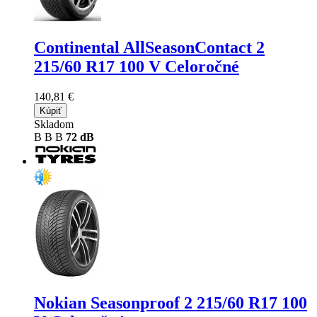
Continental AllSeasonContact 2
215/60 R17 100 V Celoročné
140,81 €
Kúpiť
Skladom
B
B
B
72 dB
Nokian Seasonproof 2
215/60 R17 100