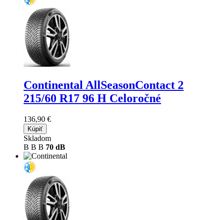
Continental AllSeasonContact 2
215/60 R17 96 H Celoročné
136,90 €
Kúpiť
Skladom
B
B
B
70 dB