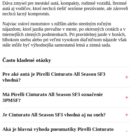
Dáva zmysel pre mestské autá, kompakty, rodinné vozidlá, firemné
autá aj vodičov, ktorí nechcú riešiť sezónne prezúvanie, ale zároveň
nechcú lacný kompromis.
Najviac osloví motoristov s nižším alebo stredným ročným
nájazdom, ktorí jazdia prevažne v meste, po okresných cestách a v
miernejších zimných podmienkach. Pri pravidelnej jazde v horách,
hlbokom snehu alebo pri veľmi vysokom diaľničnom nájazde však
stále môže byť výhodnejšia samostatná letná a zimná sada.
Často kladené otázky
Pre aké autá je Pirelli Cinturato All Season SF3
vhodná?
Má Pirelli Cinturato All Season SF3 označenie
3PMSF?
Je Cinturato All Season SF3 vhodná aj na sneh?
Aká je hlavná výhoda pneumatiky Pirelli Cinturato