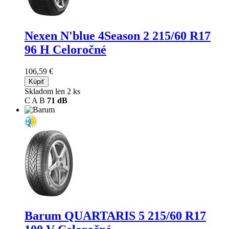
Nexen N'blue 4Season 2
215/60 R17
96 H Celoročné
106,59 €
Kúpiť
Skladom len 2 ks
C
A
B
71 dB
Barum QUARTARIS 5
215/60 R17