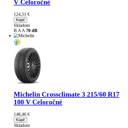
V Celoročné
124,51 €
Kúpiť
Skladom
B
A
A
70 dB
Michelin Crossclimate 3
215/60 R17
100 V Celoročné
148,46 €
Kúpiť
Skladom