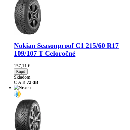
Nokian Seasonproof C1
215/60 R17
109/107 T Celoročné
157,11 €
Kúpiť
Skladom
C
A
B
72 dB