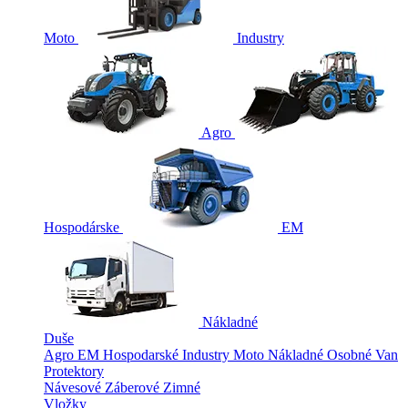
Moto
Industry
Agro
Hospodárske
EM
Nákladné
Duše
Agro
EM
Hospodarské
Industry
Moto
Nákladné
Osobné
Van
Protektory
Návesové
Záberové
Zimné
Vložky