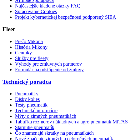
Affiliate spolupráca
Najčastejšie kladené otázky FAQ
Spracovanie Cookies
Projekt kybernetickej bezpečnosti podporený SIEA
Fleet
Prečo Mikona
História Mikony
Cenníky
Služby pre fleety
Výhody pre zmluvných partnerov
Formulár na odstúpenie od zmluvy
Technický poradca
Pneumatiky
Disky kolies
Testy pneumatík
Technické informácie
Mýty o zimných pneumatikách
Tabuľka rozmerov nákladných a agro pneumatík MITAS
Starnutie pneumatík
Čo znamenajú skratky na pneumatikách
Nové značenie zimných a celoročných pneumatík