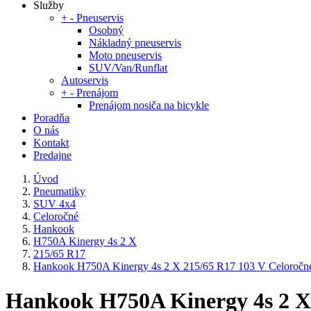
Služby
+
-
Pneuservis
Osobný
Nákladný pneuservis
Moto pneuservis
SUV/Van/Runflat
Autoservis
+
-
Prenájom
Prenájom nosiča na bicykle
Poradňa
O nás
Kontakt
Predajne
Úvod
Pneumatiky
SUV 4x4
Celoročné
Hankook
H750A Kinergy 4s 2 X
215/65 R17
Hankook H750A Kinergy 4s 2 X 215/65 R17 103 V Celoročn
Hankook H750A Kinergy 4s 2 X 