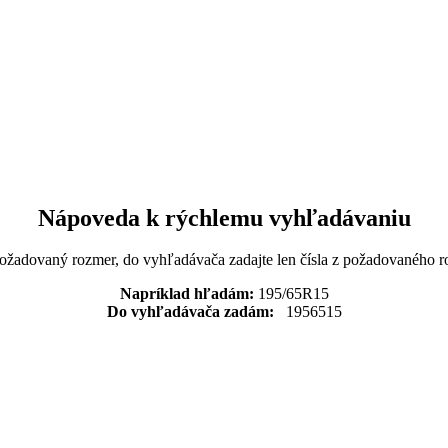
Nápoveda k rýchlemu vyhľadávaniu
požadovaný rozmer, do vyhľadávača zadajte len čísla z požadovaného r
Napríklad hľadám:
195/65R15
Do vyhľadávača zadám:
1956515