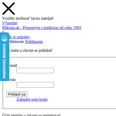
Využite možnosť lacno nakúpiť
Výpredaj
Mikona.sk - Pneuservis s tradíciou od roku 1992
0
Košík je prázdny
Prihlásenie
Účet mám a chcem se prihlásiť
E-mail
Heslo
Zabudol som heslo
Účet nemám a chcem sa registrovať