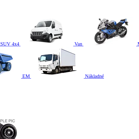
SUV 4x4
Van
EM
Nákladné