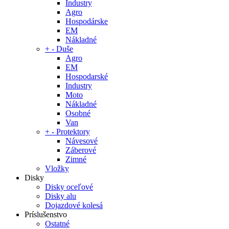
Industry
Agro
Hospodárske
EM
Nákladné
+
-
Duše
Agro
EM
Hospodarské
Industry
Moto
Nákladné
Osobné
Van
+
-
Protektory
Návesové
Záberové
Zimné
Vložky
Disky
Disky oceľové
Disky alu
Dojazdové kolesá
Príslušenstvo
Ostatné