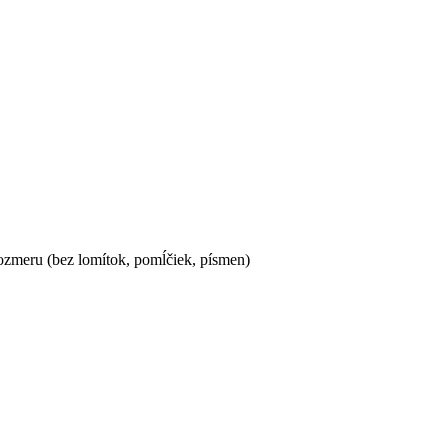
ozmeru (bez lomítok, pomĺčiek, písmen)