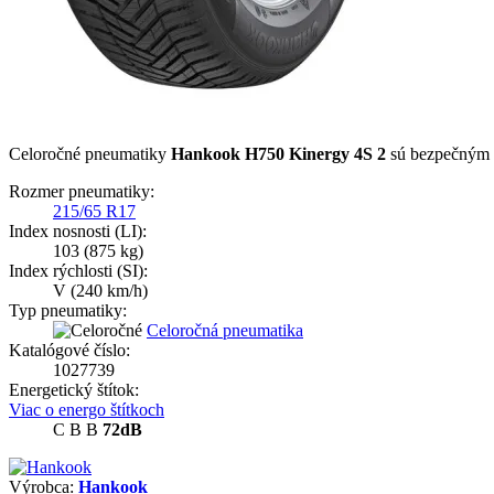
Celoročné pneumatiky
Hankook H750 Kinergy 4S 2
sú bezpečným o
Rozmer pneumatiky:
215/65 R17
Index nosnosti (LI):
103
(875 kg)
Index rýchlosti (SI):
V
(240 km/h)
Typ pneumatiky:
Celoročná pneumatika
Katalógové číslo:
1027739
Energetický štítok:
Viac o energo štítkoch
C
B
B
72dB
Výrobca:
Hankook