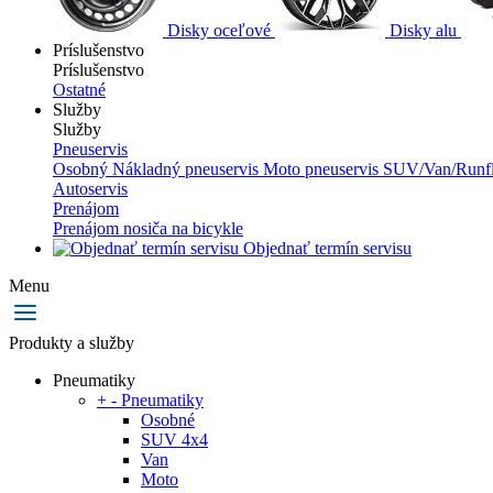
Disky oceľové
Disky alu
Príslušenstvo
Príslušenstvo
Ostatné
Služby
Služby
Pneuservis
Osobný
Nákladný pneuservis
Moto pneuservis
SUV/Van/Runfl
Autoservis
Prenájom
Prenájom nosiča na bicykle
Objednať termín servisu
Menu
Produkty a služby
Pneumatiky
+
-
Pneumatiky
Osobné
SUV 4x4
Van
Moto