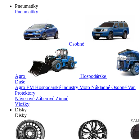
Pneumatiky
Pneumatiky
Osobné
Agro
Hospodárske
Duše
Agro
EM
Hospodarské
Industry
Moto
Nákladné
Osobné
Van
Protektory
Návesové
Záberové
Zimné
Vložky
Disky
Disky