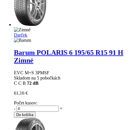
Darček
Barum POLARIS 6
195/65 R15 91 H
Zimné
EVC M+S 3PMSF
Skladom na 5 pobočkách
C
C
B
72 dB
61,16 €
Počet kusov:
-
+
Do košíka