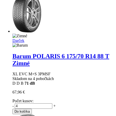
Darček
Barum POLARIS 6
175/70 R14 88 T
Zimné
XL EVC M+S 3PMSF
Skladom na 4 pobočkách
D
D
B
71 dB
67,96 €
Počet kusov:
-
+
Do košíka