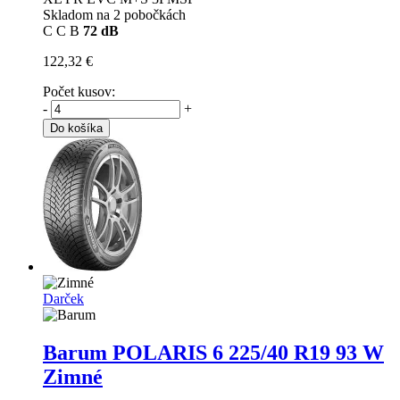
Skladom na 2 pobočkách
C
C
B
72 dB
122,32 €
Počet kusov:
-
+
Do košíka
Darček
Barum POLARIS 6
225/40 R19 93 W
Zimné