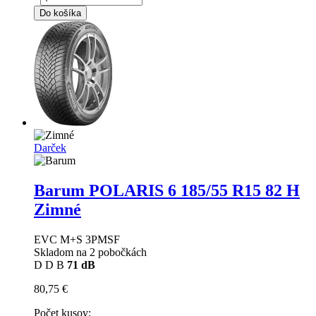
Do košíka
Darček
Barum POLARIS 6
185/55 R15 82 H
Zimné
EVC M+S 3PMSF
Skladom na 2 pobočkách
D
D
B
71 dB
80,75 €
Počet kusov: