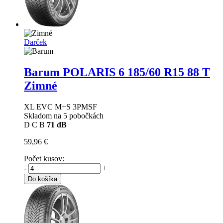
Darček
Barum POLARIS 6
185/60 R15 88 T
Zimné
XL EVC M+S 3PMSF
Skladom na 5 pobočkách
D
C
B
71 dB
59,96 €
Počet kusov:
-
+
Do košíka