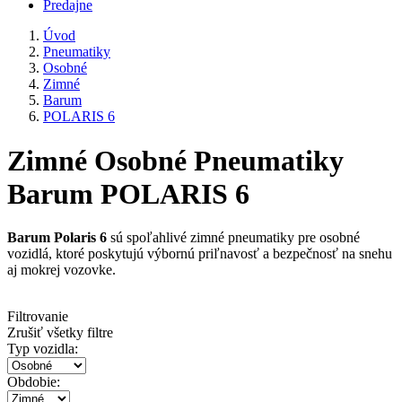
Predajne
Úvod
Pneumatiky
Osobné
Zimné
Barum
POLARIS 6
Zimné Osobné Pneumatiky
Barum POLARIS 6
Barum Polaris 6
sú spoľahlivé zimné pneumatiky pre osobné
vozidlá, ktoré poskytujú výbornú priľnavosť a bezpečnosť na snehu
aj mokrej vozovke.
Filtrovanie
Zrušiť všetky filtre
Typ vozidla:
Obdobie: