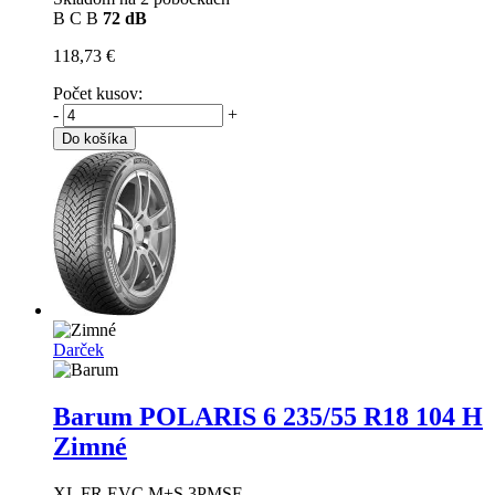
B
C
B
72 dB
118,73 €
Počet kusov:
-
+
Do košíka
Darček
Barum POLARIS 6
235/55 R18 104 H
Zimné
XL FR EVC M+S 3PMSF