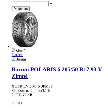
-
+
Do košíka
Darček
Barum POLARIS 6
205/50 R17 93 V
Zimné
XL FR EVC M+S 3PMSF
Skladom na 2 pobočkách
D
C
B
72 dB
98,34 €