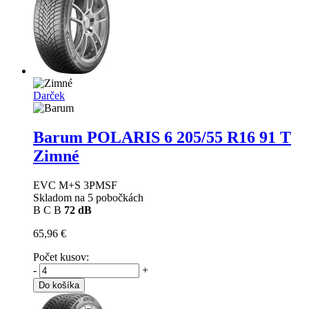
Darček
Barum POLARIS 6
205/55 R16 91 T
Zimné
EVC M+S 3PMSF
Skladom na 5 pobočkách
B
C
B
72 dB
65,96 €
Počet kusov:
-
+
Do košíka