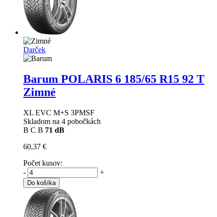
Darček
Barum POLARIS 6
185/65 R15 92 T
Zimné
XL EVC M+S 3PMSF
Skladom na 4 pobočkách
B
C
B
71 dB
60,37 €
Počet kusov:
-
+
Do košíka