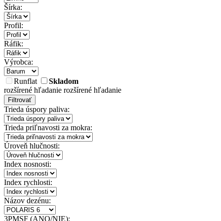
Šírka:
Profil:
Ráfik:
Výrobca:
Runflat
Skladom
rozšírené hľadanie
rozšírené hľadanie
Filtrovať
Trieda úspory paliva:
Trieda priľnavosti za mokra:
Úroveň hlučnosti:
Index nosnosti:
Index rychlosti:
Názov dezénu:
3PMSF (ANO/NIE):