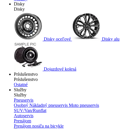
Disky
Disky
Disky oceľové
Disky alu
Dojazdové kolesá
Príslušenstvo
Príslušenstvo
Ostatné
Služby
Služby
Pneuservis
Osobný
Nákladný pneuservis
Moto pneuservis
SUV/Van/Runflat
Autoservis
Prenájom
Prenájom nosiča na bicykle