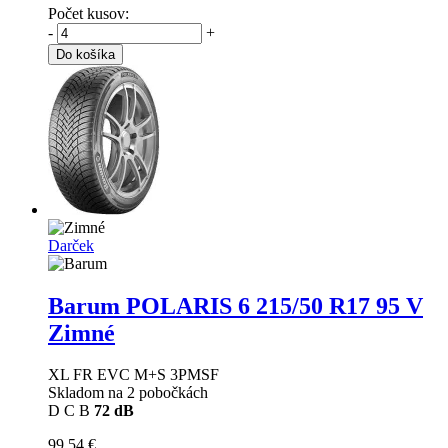
Počet kusov:
-
+
Do košíka
Darček
Barum POLARIS 6
215/50 R17 95 V
Zimné
XL FR EVC M+S 3PMSF
Skladom na 2 pobočkách
D
C
B
72 dB
99,54 €