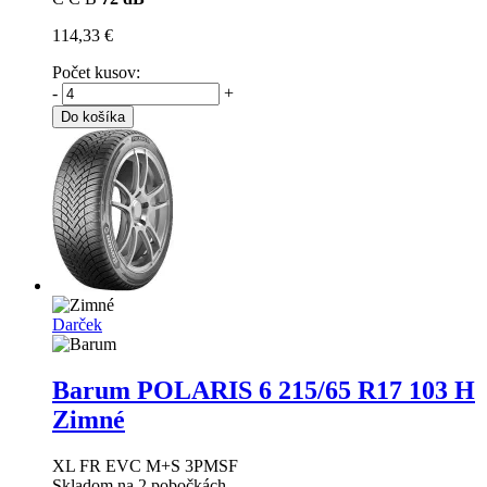
114,33 €
Počet kusov:
-
+
Do košíka
Darček
Barum POLARIS 6
215/65 R17 103 H
Zimné
XL FR EVC M+S 3PMSF
Skladom na 2 pobočkách