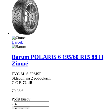
Darček
Barum POLARIS 6
195/60 R15 88 H
Zimné
EVC M+S 3PMSF
Skladom na 2 pobočkách
C
C
B
72 dB
70,36 €
Počet kusov:
-
+