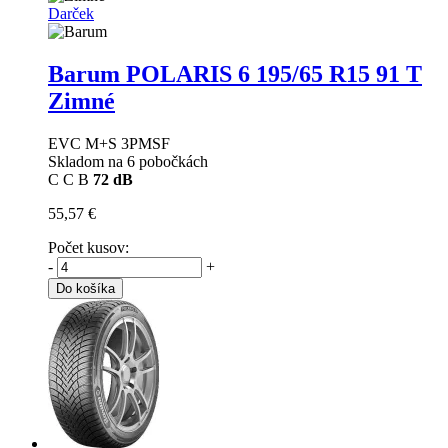
Darček
Barum POLARIS 6
195/65 R15 91 T
Zimné
EVC M+S 3PMSF
Skladom na 6 pobočkách
C
C
B
72 dB
55,57 €
Počet kusov:
-
+
Do košíka