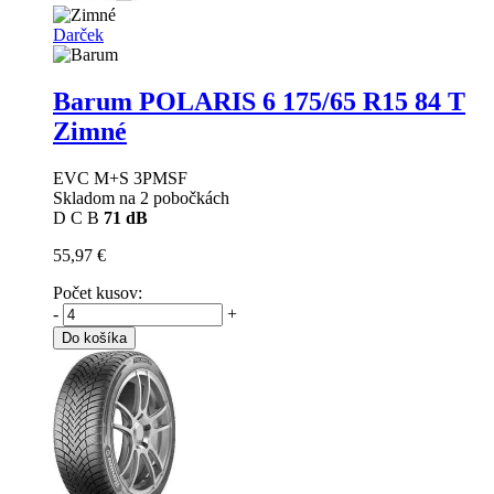
Darček
Barum POLARIS 6
175/65 R15 84 T
Zimné
EVC M+S 3PMSF
Skladom na 2 pobočkách
D
C
B
71 dB
55,97 €
Počet kusov:
-
+
Do košíka