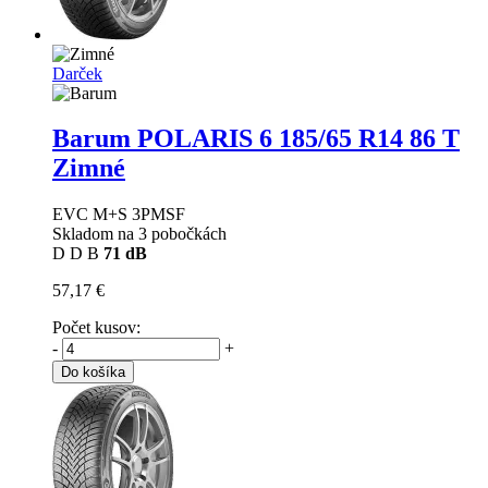
Darček
Barum POLARIS 6
185/65 R14 86 T
Zimné
EVC M+S 3PMSF
Skladom na 3 pobočkách
D
D
B
71 dB
57,17 €
Počet kusov:
-
+
Do košíka