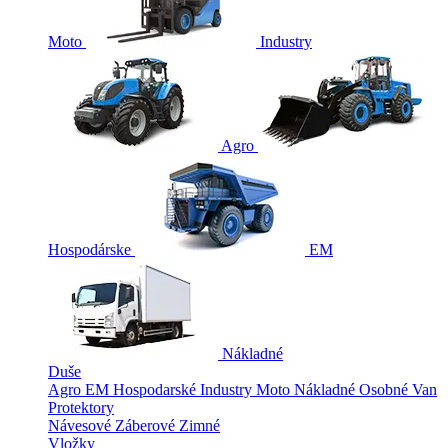
Moto
Industry
Agro
Hospodárske
EM
Nákladné
Duše
Agro
EM
Hospodarské
Industry
Moto
Nákladné
Osobné
Van
Protektory
Návesové
Záberové
Zimné
Vložky