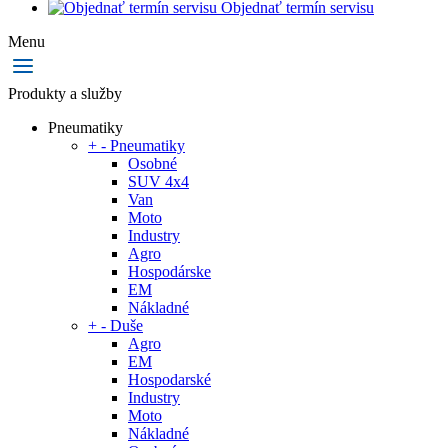
Objednať termín servisu
Menu
Produkty a služby
Pneumatiky
+
-
Pneumatiky
Osobné
SUV 4x4
Van
Moto
Industry
Agro
Hospodárske
EM
Nákladné
+
-
Duše
Agro
EM
Hospodarské
Industry
Moto
Nákladné