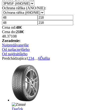
Ochrana ráfika (ANO/NIE):
Cena od:
48
€
Cena do:
218
€
48.37
108
Zoradenie:
Najpredávanejšie
Od najlacnejšieho
Od najdrahšieho
Predchádzajúca
1
2
3
4
…
6
Ďalšia
Darček