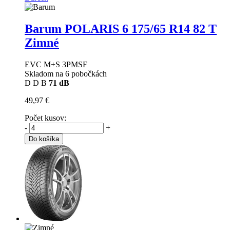
Barum POLARIS 6
175/65 R14 82 T
Zimné
EVC M+S 3PMSF
Skladom na 6 pobočkách
D
D
B
71 dB
49,97 €
Počet kusov:
-
+
Do košíka