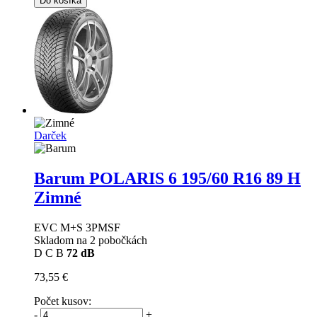
Do košíka
Darček
Barum POLARIS 6
195/60 R16 89 H
Zimné
EVC M+S 3PMSF
Skladom na 2 pobočkách
D
C
B
72 dB
73,55 €
Počet kusov:
-
+