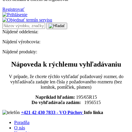
Registrovať
Nájdené oddelenia:
Nájdení výrobcovia:
Nájdené produkty:
Nápoveda k rýchlemu vyhľadávaniu
V prípade, že chcete rýchlo vyhľadať požadovaný rozmer, do
vyhľadávača zadajte len čísla z požadovaného rozmeru (bez
lomítok, pomĺčiek, písmen)
Napríklad hľadám:
195/65R15
Do vyhľadávača zadám:
1956515
+421 42 430 7833 - VO Púchov
Info linka
Poradňa
O nás