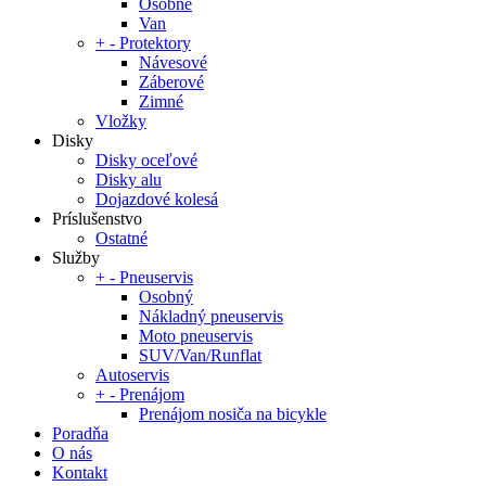
Osobné
Van
+
-
Protektory
Návesové
Záberové
Zimné
Vložky
Disky
Disky oceľové
Disky alu
Dojazdové kolesá
Príslušenstvo
Ostatné
Služby
+
-
Pneuservis
Osobný
Nákladný pneuservis
Moto pneuservis
SUV/Van/Runflat
Autoservis
+
-
Prenájom
Prenájom nosiča na bicykle
Poradňa
O nás
Kontakt