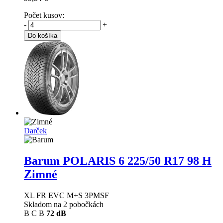
Počet kusov:
-
+
Do košíka
Darček
Barum POLARIS 6
225/50 R17 98 H
Zimné
XL FR EVC M+S 3PMSF
Skladom na 2 pobočkách
B
C
B
72 dB