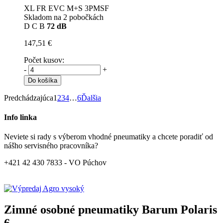
XL FR EVC M+S 3PMSF
Skladom na 2 pobočkách
D
C
B
72 dB
147,51 €
Počet kusov:
-
+
Do košíka
Predchádzajúca
1
2
3
4
…
6
Ďalšia
Info linka
Neviete si rady s výberom vhodné pneumatiky a chcete poradiť od
nášho servisného pracovníka?
+421 42 430 7833 - VO Púchov
Zimné osobné pneumatiky Barum Polaris
6