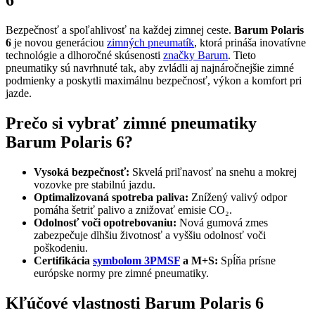
Bezpečnosť a spoľahlivosť na každej zimnej ceste.
Barum Polaris
6
je novou generáciou
zimných pneumatík
, ktorá prináša inovatívne
technológie a dlhoročné skúsenosti
značky Barum
. Tieto
pneumatiky sú navrhnuté tak, aby zvládli aj najnáročnejšie zimné
podmienky a poskytli maximálnu bezpečnosť, výkon a komfort pri
jazde.
Prečo si vybrať zimné pneumatiky
Barum Polaris 6?
Vysoká bezpečnosť:
Skvelá priľnavosť na snehu a mokrej
vozovke pre stabilnú jazdu.
Optimalizovaná spotreba paliva:
Znížený valivý odpor
pomáha šetriť palivo a znižovať emisie CO₂.
Odolnosť voči opotrebovaniu:
Nová gumová zmes
zabezpečuje dlhšiu životnosť a vyššiu odolnosť voči
poškodeniu.
Certifikácia
symbolom 3PMSF
a M+S:
Spĺňa prísne
európske normy pre zimné pneumatiky.
Kľúčové vlastnosti Barum Polaris 6