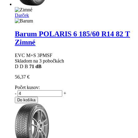
Darček
Barum POLARIS 6
185/60 R14 82 T
Zimné
EVC M+S 3PMSF
Skladom na 3 pobočkách
D
D
B
71 dB
56,37 €
Počet kusov:
-
+
Do košíka