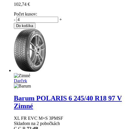
102,74 €
Počet kusov:
-
+
Do košíka
Darček
Barum POLARIS 6
245/40 R18 97 V
Zimné
XL FR EVC M+S 3PMSF
Skladom na 2 pobočkách
C
C
B
72 dB