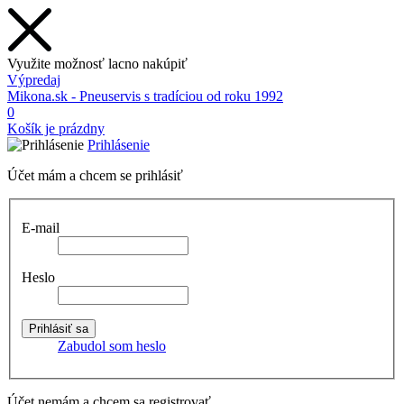
Využite možnosť lacno nakúpiť
Výpredaj
Mikona.sk - Pneuservis s tradíciou od roku 1992
0
Košík je prázdny
Prihlásenie
Účet mám a chcem se prihlásiť
E-mail
Heslo
Zabudol som heslo
Účet nemám a chcem sa registrovať