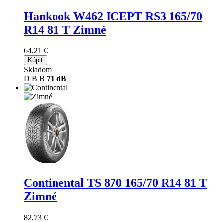
Hankook W462 ICEPT RS3
165/70
R14 81 T Zimné
64,21 €
Kúpiť
Skladom
D
B
B
71 dB
Continental TS 870
165/70 R14 81 T
Zimné
82,73 €