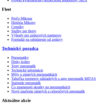
Projekt kybernetickej bezpečnosti podporený SIEA
Fleet
Prečo Mikona
História Mikony
Cenníky
Služby pre fleety
Výhody pre zmluvných partnerov
Formulár na odstúpenie od zmluvy
Technický poradca
Pneumatiky
Disky kolies
Testy pneumatík
Technické informácie
Mýty o zimných pneumatikách
Tabuľka rozmerov nákladných a agro pneumatík MITAS
Starnutie pneumatík
Čo znamenajú skratky na pneumatikách
Nové značenie zimných a celoročných pneumatík
Aktuálne akcie