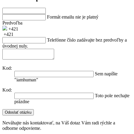
Formát emailu nie je platný
Predvoľba
+421
+421
Telefónne číslo zadávajte bez predvoľby a
úvodnej nuly.
Kod:
Sem napíšte
"iamhuman"
Kod:
Toto pole nechajte
prázdne
Neváhajte nás kontaktovať, na Váš dotaz Vám radi rýchle a
odborne odpovieme.