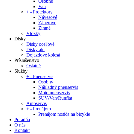
Osobné
Van
+
-
Protektory
Návesové
Záberové
Zimné
Vložky
Disky
Disky oceľové
Disky alu
Dojazdové kolesá
Príslušenstvo
Ostatné
Služby
+
-
Pneuservis
Osobný
Nákladný pneuservis
Moto pneuservis
SUV/Van/Runflat
Autoservis
+
-
Prenájom
Prenájom nosiča na bicykle
Poradňa
O nás
Kontakt