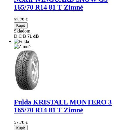
165/70 R14 81 T Zimné
55,79 €
Kúpiť
Skladom
D
C
B
71 dB
Fulda KRISTALL MONTERO 3
165/70 R14 81 T Zimné
57,70 €
Kúpiť