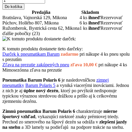
Do košíka
Predajňa
Skladom
Bratislava, Vajnorská 129, Mikona
4 ks
ihneď
Rezervovať
Púchov, Hollého 807, Mikona
6 ks
ihneď
Rezervovať
Ružomberok, Bystrická cesta 62, Mikona
1 ks
ihneď
Rezervovať
ďalšie pobočky
(23)
K tomuto produktu dostanete tieto darčeky:
Darček k pneumatikam Barum
zadarmo
pri nákupe 4 ks pneu spolu
s prezutím
Zľava na prezutie zakúpených pneu
zľava 10,00 €
pri nákupe 4 ks
Mimosezónna zľava na prezutie
Pneumatika Barum Polaris 6
je nasledovníčkou
zimnej
pneumatiky
Barum Polaris 5
a vyniká viacerými inováciami. Jednou
z nich je aj
úplne nový dezén
, ktorý po prvýkrát nedisponuje
typickou výraznou stredovou drážkou a prišlo aj k celkovému
zjemneniu dezénu.
Zimnú pneumatiku Barum Polaris 6
charakterizuje
mierne
športový vzhľad
, vykazujúci niektoré znaky prémiovej triedy.
Prechod zo smerového na šípový dezén sa odráža v
zlepšení jazdy
na snehu
a 3D lamely sa podieľajú na podpore trakcie na snehu.