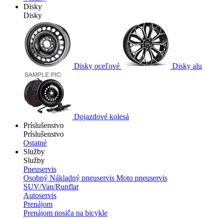
Disky
Disky
Disky oceľové
Disky alu
Dojazdové kolesá
Príslušenstvo
Príslušenstvo
Ostatné
Služby
Služby
Pneuservis
Osobný
Nákladný pneuservis
Moto pneuservis
SUV/Van/Runflat
Autoservis
Prenájom
Prenájom nosiča na bicykle