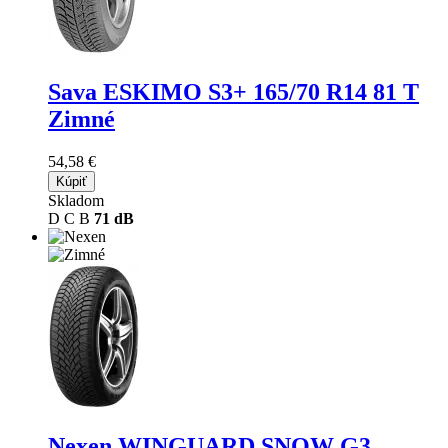
Sava ESKIMO S3+
165/70 R14 81 T
Zimné
54,58 €
Kúpiť
Skladom
D
C
B
71 dB
Nexen WINGUARD SNOW G3