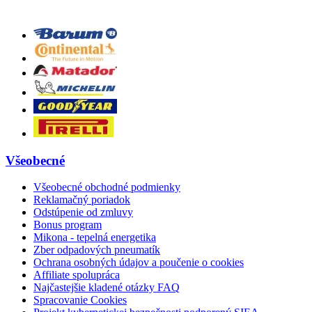
Všeobecné
Všeobecné obchodné podmienky
Reklamačný poriadok
Odstúpenie od zmluvy
Bonus program
Mikona - tepelná energetika
Zber odpadových pneumatík
Ochrana osobných údajov a poučenie o cookies
Affiliate spolupráca
Najčastejšie kladené otázky FAQ
Spracovanie Cookies