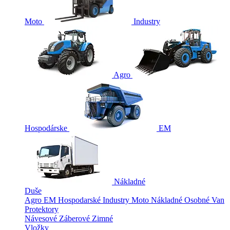
Moto
Industry
Agro
Hospodárske
EM
Nákladné
Duše
Agro
EM
Hospodarské
Industry
Moto
Nákladné
Osobné
Van
Protektory
Návesové
Záberové
Zimné
Vložky