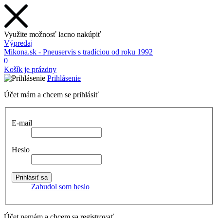
Využite možnosť lacno nakúpiť
Výpredaj
Mikona.sk - Pneuservis s tradíciou od roku 1992
0
Košík je prázdny
Prihlásenie
Účet mám a chcem se prihlásiť
E-mail
Heslo
Zabudol som heslo
Účet nemám a chcem sa registrovať