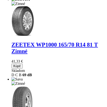
ZEETEX WP1000
165/70 R14 81 T
Zimné
41,33 €
Kúpiť
Skladom
D
C
B
69 dB