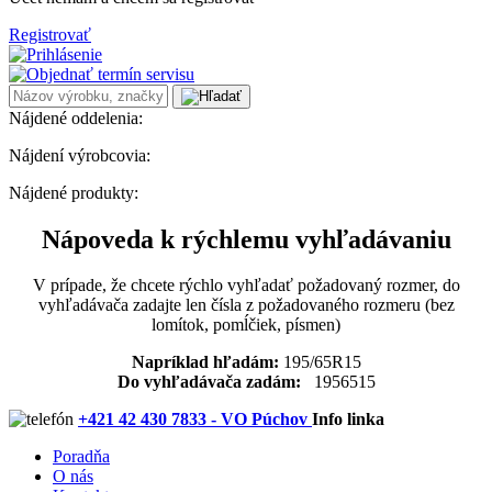
Registrovať
Nájdené oddelenia:
Nájdení výrobcovia:
Nájdené produkty:
Nápoveda k rýchlemu vyhľadávaniu
V prípade, že chcete rýchlo vyhľadať požadovaný rozmer, do
vyhľadávača zadajte len čísla z požadovaného rozmeru (bez
lomítok, pomĺčiek, písmen)
Napríklad hľadám:
195/65R15
Do vyhľadávača zadám:
1956515
+421 42 430 7833 - VO Púchov
Info linka
Poradňa
O nás