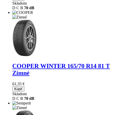
Skladom
D
C
B
70 dB
COOPER WINTER
165/70 R14 81 T
Zimné
61,35 €
Kúpiť
Skladom
D
C
B
70 dB