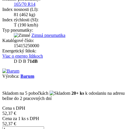
165/70 R14
Index nosnosti (LI):
81
(462 kg)
Index rýchlosti (SI):
T
(190 km/h)
Typ pneumatiky:
Zimná pneumatika
Katalógové číslo:
15415250000
Energetický štítok:
Viac o energo štítkoch
D
D
B
71dB
Výrobca:
Barum
Skladom
na 5 pobočkách
20+ ks
k odoslaniu na adresu
bežne do 2 pracovných dní
Cena s DPH
52,37 €
Cena za
1
ks s DPH
52,37 €