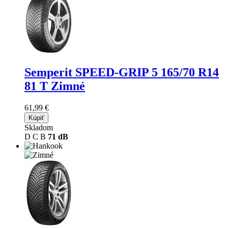
Semperit SPEED-GRIP 5
165/70 R14
81 T Zimné
61,99 €
Kúpiť
Skladom
D
C
B
71 dB