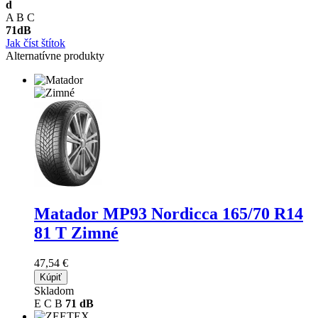
d
A
B
C
71
dB
Jak číst štítok
Alternatívne produkty
Matador MP93 Nordicca
165/70 R14
81 T Zimné
47,54 €
Kúpiť
Skladom
E
C
B
71 dB