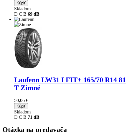
Kúpiť
Skladom
D
C
B
69 dB
Laufenn LW31 I FIT+
165/70 R14 81
T Zimné
50,06 €
Kúpiť
Skladom
D
C
B
71 dB
Otázka na predavača