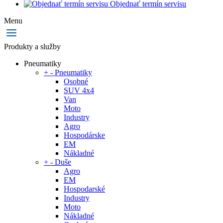
Objednať termín servisu
Menu
Produkty a služby
Pneumatiky
+
-
Pneumatiky
Osobné
SUV 4x4
Van
Moto
Industry
Agro
Hospodárske
EM
Nákladné
+
-
Duše
Agro
EM
Hospodarské
Industry
Moto
Nákladné