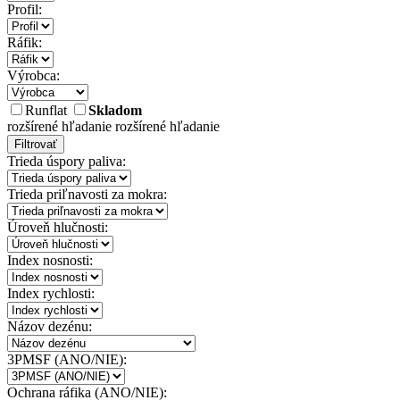
Profil:
Ráfik:
Výrobca:
Runflat
Skladom
rozšírené hľadanie
rozšírené hľadanie
Filtrovať
Trieda úspory paliva:
Trieda priľnavosti za mokra:
Úroveň hlučnosti:
Index nosnosti:
Index rychlosti:
Názov dezénu:
3PMSF (ANO/NIE):
Ochrana ráfika (ANO/NIE):