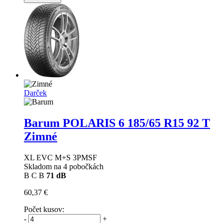
Darček
Barum POLARIS 6
185/65 R15 92 T
Zimné
XL EVC M+S 3PMSF
Skladom na 4 pobočkách
B
C
B
71 dB
60,37 €
Počet kusov:
-
+