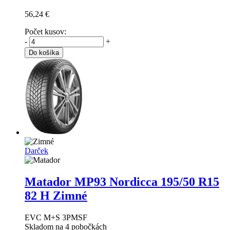
56,24 €
Počet kusov:
-
+
Do košíka
Darček
Matador MP93 Nordicca
195/50 R15
82 H Zimné
EVC M+S 3PMSF
Skladom na 4 pobočkách