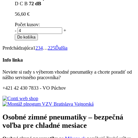
D
C
B
72 dB
56,60 €
Počet kusov:
-
+
Do košíka
Predchádzajúca
1
2
3
4
…
225
Ďalšia
Info linka
Neviete si rady s výberom vhodné pneumatiky a chcete poradiť od
nášho servisného pracovníka?
+421 42 430 7833 - VO Púchov
Osobné zimné pneumatiky – bezpečná
voľba pre chladné mesiace