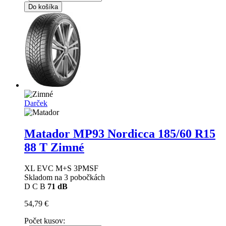
Do košíka
Darček
Matador MP93 Nordicca
185/60 R15
88 T Zimné
XL EVC M+S 3PMSF
Skladom na 3 pobočkách
D
C
B
71 dB
54,79 €
Počet kusov: