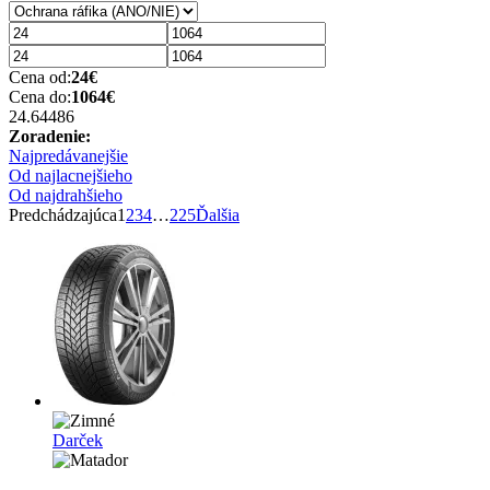
Cena od:
24
€
Cena do:
1064
€
24.6
4486
Zoradenie:
Najpredávanejšie
Od najlacnejšieho
Od najdrahšieho
Predchádzajúca
1
2
3
4
…
225
Ďalšia
Darček