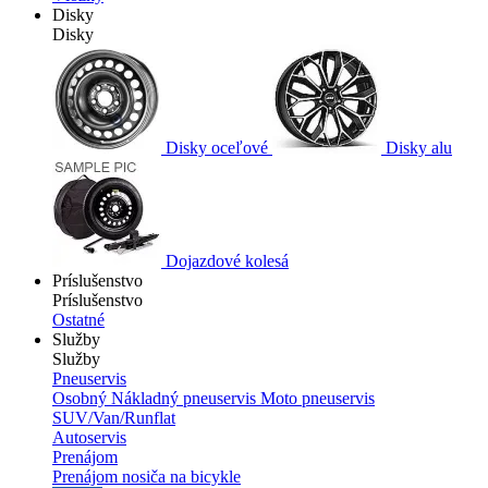
Disky
Disky
Disky oceľové
Disky alu
Dojazdové kolesá
Príslušenstvo
Príslušenstvo
Ostatné
Služby
Služby
Pneuservis
Osobný
Nákladný pneuservis
Moto pneuservis
SUV/Van/Runflat
Autoservis
Prenájom
Prenájom nosiča na bicykle