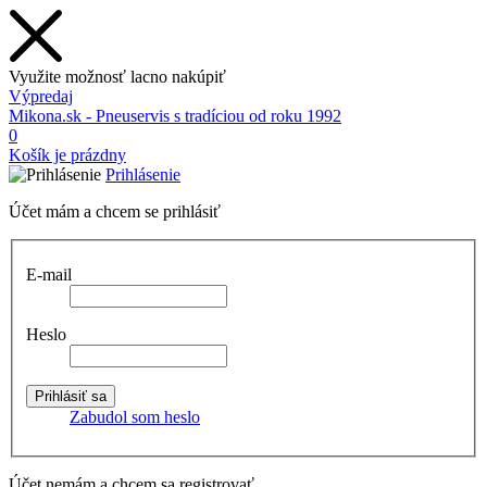
Využite možnosť lacno nakúpiť
Výpredaj
Mikona.sk - Pneuservis s tradíciou od roku 1992
0
Košík je prázdny
Prihlásenie
Účet mám a chcem se prihlásiť
E-mail
Heslo
Zabudol som heslo
Účet nemám a chcem sa registrovať