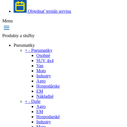
Objednať termín servisu
Menu
Produkty a služby
Pneumatiky
+
-
Pneumatiky
Osobné
SUV 4x4
Van
Moto
Industry
Agro
Hospodárske
EM
Nákladné
+
-
Duše
Agro
EM
Hospodarské
Industry
Moto