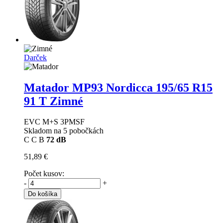
Darček
Matador MP93 Nordicca
195/65 R15
91 T Zimné
EVC M+S 3PMSF
Skladom na 5 pobočkách
C
C
B
72 dB
51,89 €
Počet kusov:
-
+
Do košíka