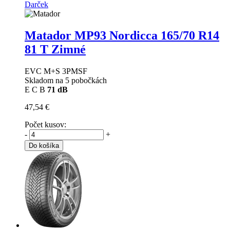
Darček
Matador MP93 Nordicca
165/70 R14
81 T Zimné
EVC M+S 3PMSF
Skladom na 5 pobočkách
E
C
B
71 dB
47,54 €
Počet kusov:
-
+
Do košíka