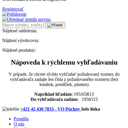
Registrovať
Nájdené oddelenia:
Nájdení výrobcovia:
Nájdené produkty:
Nápoveda k rýchlemu vyhľadávaniu
V prípade, že chcete rýchlo vyhľadať požadovaný rozmer, do
vyhľadávača zadajte len čísla z požadovaného rozmeru (bez
lomítok, pomĺčiek, písmen)
Napríklad hľadám:
195/65R15
Do vyhľadávača zadám:
1956515
+421 42 430 7833 - VO Púchov
Info linka
Poradňa
O nás