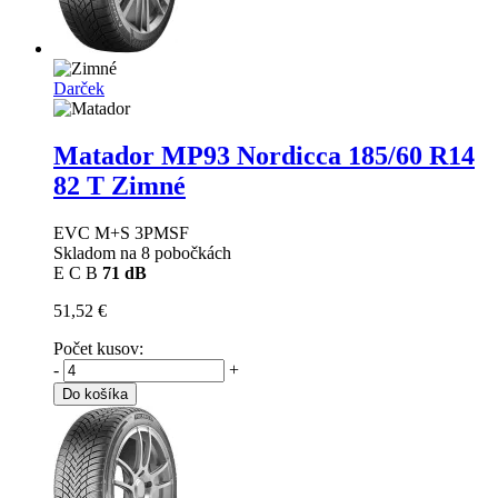
Darček
Matador MP93 Nordicca
185/60 R14
82 T Zimné
EVC M+S 3PMSF
Skladom na 8 pobočkách
E
C
B
71 dB
51,52 €
Počet kusov:
-
+
Do košíka