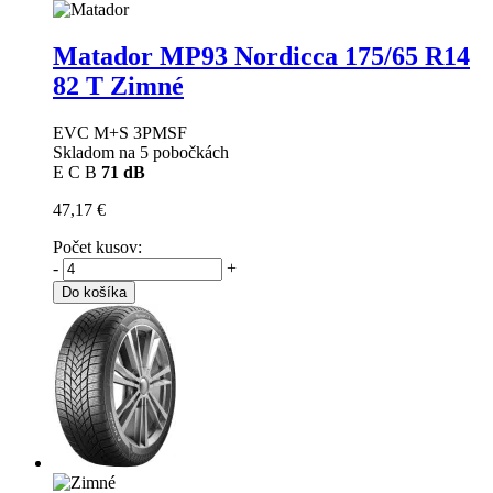
Matador MP93 Nordicca
175/65 R14
82 T Zimné
EVC M+S 3PMSF
Skladom na 5 pobočkách
E
C
B
71 dB
47,17 €
Počet kusov:
-
+
Do košíka