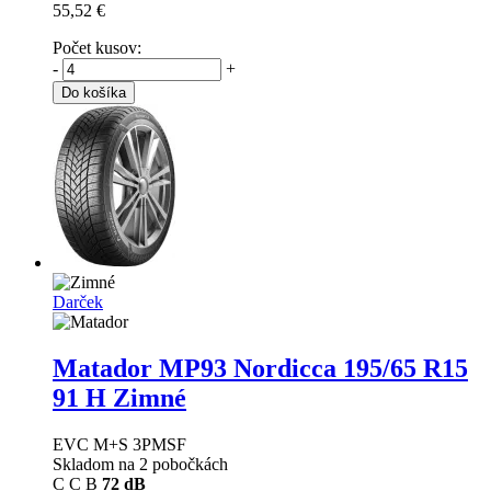
55,52 €
Počet kusov:
-
+
Do košíka
Darček
Matador MP93 Nordicca
195/65 R15
91 H Zimné
EVC M+S 3PMSF
Skladom na 2 pobočkách
C
C
B
72 dB