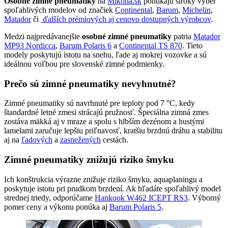
Osobné zimné pneumatiky
na
Mikona.sk
ponúkajú široký výber
spoľahlivých modelov od značiek
Continental
,
Barum
,
Michelin
,
Matador
či
ďalších prémiových aj cenovo dostupných výrobcov
.
Medzi najpredávanejšie
osobné zimné pneumatiky
patria
Matador
MP93 Nordicca
,
Barum Polaris 6
a
Continental TS 870
. Tieto
modely poskytujú istotu na snehu, ľade aj mokrej vozovke a sú
ideálnou voľbou pre slovenské zimné podmienky.
Prečo sú zimné pneumatiky nevyhnutné?
Zimné pneumatiky sú navrhnuté pre teploty pod 7 °C, kedy
štandardné letné zmesi strácajú pružnosť. Špeciálna zimná zmes
zostáva mäkká aj v mraze a spolu s hlbším dezénom a hustými
lamelami zaručuje lepšiu priľnavosť, kratšiu brzdnú dráhu a stabilitu
aj na
ľadových
a
zasnežených
cestách.
Zimné pneumatiky znižujú riziko šmyku
Ich konštrukcia výrazne znižuje riziko šmyku, aquaplaningu a
poskytuje istotu pri prudkom brzdení. Ak hľadáte spoľahlivý model
strednej triedy, odporúčame
Hankook W462 ICEPT RS3
. Výborný
pomer ceny a výkonu ponúka aj
Barum Polaris 5
.