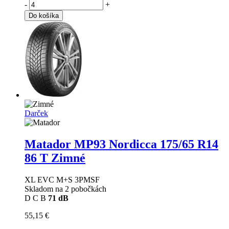
-
+
Do košíka
Darček
Matador MP93 Nordicca
175/65 R14
86 T Zimné
XL EVC M+S 3PMSF
Skladom na 2 pobočkách
D
C
B
71 dB
55,15 €