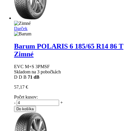
Darček
Barum POLARIS 6
185/65 R14 86 T
Zimné
EVC M+S 3PMSF
Skladom na 3 pobočkách
D
D
B
71 dB
57,17 €
Počet kusov:
-
+
Do košíka