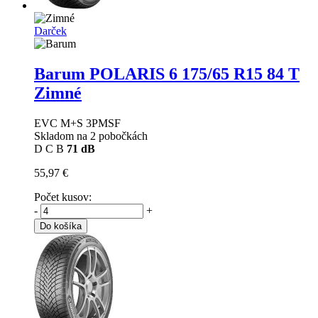
Darček
Barum POLARIS 6
175/65 R15 84 T
Zimné
EVC M+S 3PMSF
Skladom na 2 pobočkách
D
C
B
71 dB
55,97 €
Počet kusov:
-
+
Do košíka