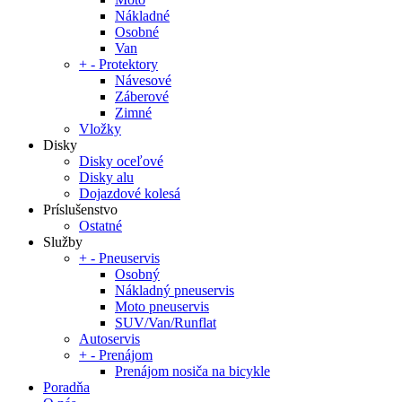
Nákladné
Osobné
Van
+
-
Protektory
Návesové
Záberové
Zimné
Vložky
Disky
Disky oceľové
Disky alu
Dojazdové kolesá
Príslušenstvo
Ostatné
Služby
+
-
Pneuservis
Osobný
Nákladný pneuservis
Moto pneuservis
SUV/Van/Runflat
Autoservis
+
-
Prenájom
Prenájom nosiča na bicykle
Poradňa