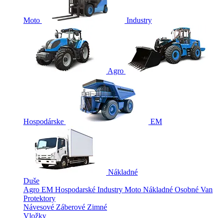
Moto
Industry
Agro
Hospodárske
EM
Nákladné
Duše
Agro
EM
Hospodarské
Industry
Moto
Nákladné
Osobné
Van
Protektory
Návesové
Záberové
Zimné
Vložky