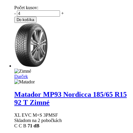
Počet kusov:
-
+
Do košíka
Darček
Matador MP93 Nordicca
185/65 R15
92 T Zimné
XL EVC M+S 3PMSF
Skladom na 2 pobočkách
C
C
B
71 dB