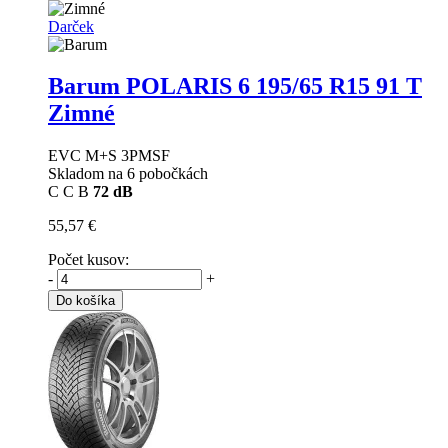
Darček
Barum POLARIS 6
195/65 R15 91 T
Zimné
EVC M+S 3PMSF
Skladom na 6 pobočkách
C
C
B
72 dB
55,57 €
Počet kusov:
-
+
Do košíka