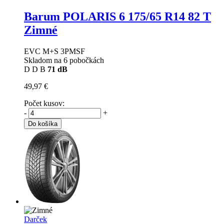
Barum POLARIS 6
175/65 R14 82 T
Zimné
EVC M+S 3PMSF
Skladom na 6 pobočkách
D
D
B
71 dB
49,97 €
Počet kusov:
-
+
Do košíka
Darček