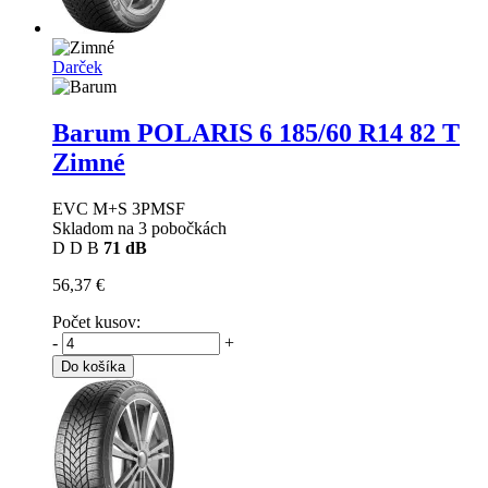
Darček
Barum POLARIS 6
185/60 R14 82 T
Zimné
EVC M+S 3PMSF
Skladom na 3 pobočkách
D
D
B
71 dB
56,37 €
Počet kusov:
-
+
Do košíka