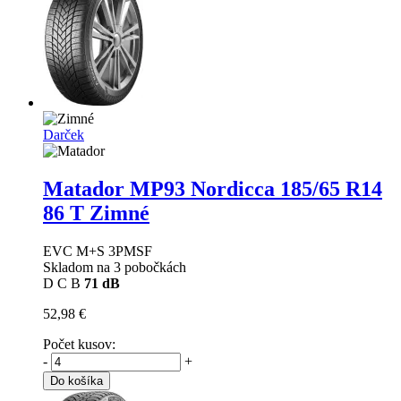
Darček
Matador MP93 Nordicca
185/65 R14
86 T Zimné
EVC M+S 3PMSF
Skladom na 3 pobočkách
D
C
B
71 dB
52,98 €
Počet kusov:
-
+
Do košíka