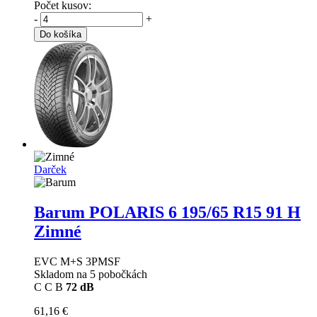
Počet kusov:
-
+
Do košíka
Darček
Barum POLARIS 6
195/65 R15 91 H
Zimné
EVC M+S 3PMSF
Skladom na 5 pobočkách
C
C
B
72 dB
61,16 €