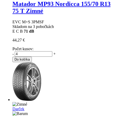
Matador MP93 Nordicca
155/70 R13
75 T Zimné
EVC M+S 3PMSF
Skladom na 3 pobočkách
E
C
B
71 dB
44,27 €
Počet kusov:
-
+
Do košíka
Darček