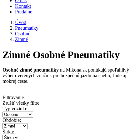
O nás
Kontakt
Predajne
Úvod
Pneumatiky
Osobné
Zimné
Zimné Osobné Pneumatiky
Osobné zimné pneumatiky
na Mikona.sk ponúkajú spoľahlivý
výber overených značiek pre bezpečnú jazdu na snehu, ľade aj
mokrej ceste.
Filtrovanie
Zrušiť všetky filtre
Typ vozidla:
Obdobie:
Šírka: