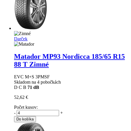
Darček
Matador MP93 Nordicca
185/65 R15
88 T Zimné
EVC M+S 3PMSF
Skladom na 4 pobočkách
D
C
B
71 dB
52,62 €
Počet kusov:
-
+
Do košíka