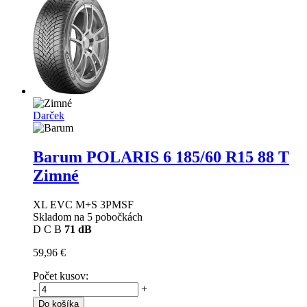
Darček
Barum POLARIS 6
185/60 R15 88 T
Zimné
XL EVC M+S 3PMSF
Skladom na 5 pobočkách
D
C
B
71 dB
59,96 €
Počet kusov:
-
+
Do košíka