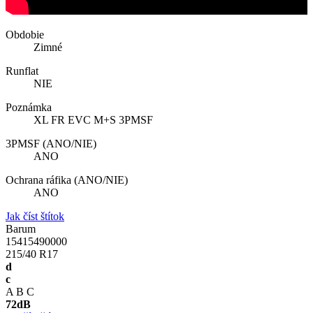
Obdobie
Zimné
Runflat
NIE
Poznámka
XL FR EVC M+S 3PMSF
3PMSF (ANO/NIE)
ANO
Ochrana ráfika (ANO/NIE)
ANO
Jak číst štítok
Barum
15415490000
215/40 R17
d
c
A
B
C
72
dB