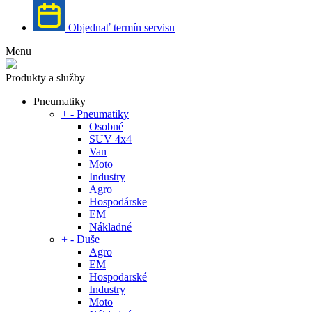
Objednať termín servisu
Menu
Produkty a služby
Pneumatiky
+
-
Pneumatiky
Osobné
SUV 4x4
Van
Moto
Industry
Agro
Hospodárske
EM
Nákladné
+
-
Duše
Agro
EM
Hospodarské
Industry
Moto