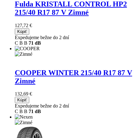
Fulda KRISTALL CONTROL HP2
215/40 R17 87 V Zimné
127,72 €
Kúpiť
Expedujeme bežne do 2 dní
C
B
B
71 dB
COOPER WINTER
215/40 R17 87 V
Zimné
132,69 €
Kúpiť
Expedujeme bežne do 2 dní
C
B
B
71 dB