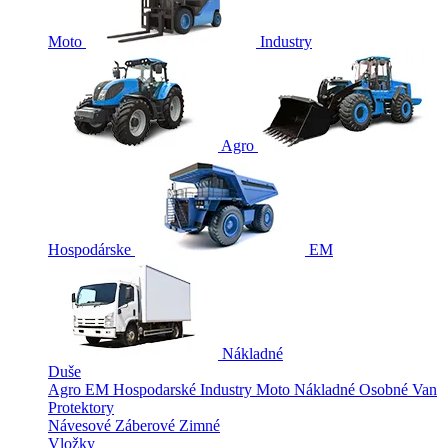
Moto
Industry
Agro
Hospodárske
EM
Nákladné
Duše
Agro
EM
Hospodarské
Industry
Moto
Nákladné
Osobné
Van
Protektory
Návesové
Záberové
Zimné
Vložky