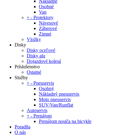
Nákladné
Osobné
Van
+
-
Protektory
Návesové
Záberové
Zimné
Vložky
Disky
Disky oceľové
Disky alu
Dojazdové kolesá
Príslušenstvo
Ostatné
Služby
+
-
Pneuservis
Osobný
Nákladný pneuservis
Moto pneuservis
SUV/Van/Runflat
Autoservis
+
-
Prenájom
Prenájom nosiča na bicykle
Poradňa
O nás