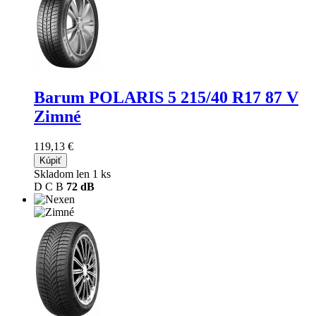
Barum POLARIS 5
215/40 R17 87 V
Zimné
119,13 €
Kúpiť
Skladom len 1 ks
D
C
B
72 dB