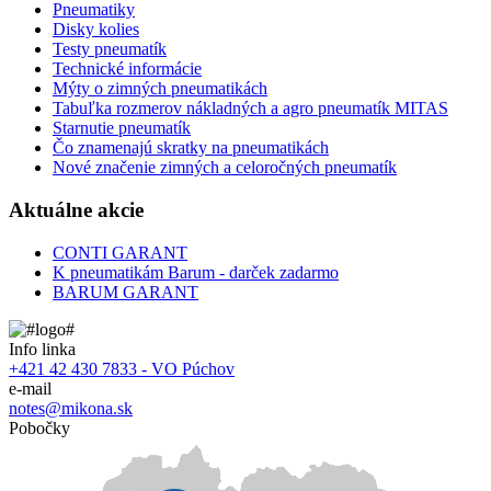
Pneumatiky
Disky kolies
Testy pneumatík
Technické informácie
Mýty o zimných pneumatikách
Tabuľka rozmerov nákladných a agro pneumatík MITAS
Starnutie pneumatík
Čo znamenajú skratky na pneumatikách
Nové značenie zimných a celoročných pneumatík
Aktuálne akcie
CONTI GARANT
K pneumatikám Barum - darček zadarmo
BARUM GARANT
Info linka
+421 42 430 7833 - VO Púchov
e-mail
notes@mikona.sk
Pobočky