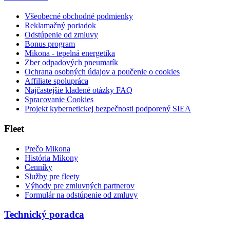
Všeobecné obchodné podmienky
Reklamačný poriadok
Odstúpenie od zmluvy
Bonus program
Mikona - tepelná energetika
Zber odpadových pneumatík
Ochrana osobných údajov a poučenie o cookies
Affiliate spolupráca
Najčastejšie kladené otázky FAQ
Spracovanie Cookies
Projekt kybernetickej bezpečnosti podporený SIEA
Fleet
Prečo Mikona
História Mikony
Cenníky
Služby pre fleety
Výhody pre zmluvných partnerov
Formulár na odstúpenie od zmluvy
Technický poradca