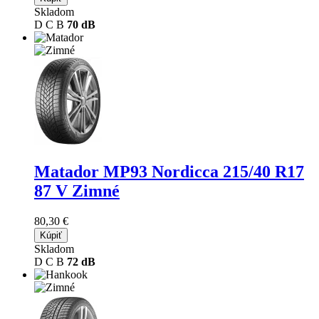
Skladom
D
C
B
70 dB
Matador MP93 Nordicca
215/40 R17
87 V Zimné
80,30 €
Kúpiť
Skladom
D
C
B
72 dB