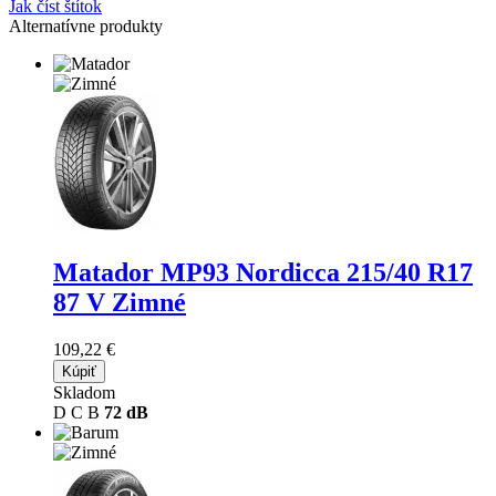
Jak číst štítok
Alternatívne produkty
Matador MP93 Nordicca
215/40 R17
87 V Zimné
109,22 €
Kúpiť
Skladom
D
C
B
72 dB