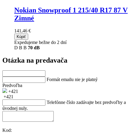
Nokian Snowproof 1
215/40 R17 87 V
Zimné
141,46 €
Kúpiť
Expedujeme bežne do 2 dní
D
B
B
70 dB
Otázka na predavača
Formát emailu nie je platný
Predvoľba
+421
+421
Telefónne číslo zadávajte bez predvoľby a
úvodnej nuly.
Kod: