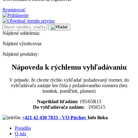
Registrovať
Nájdené oddelenia:
Nájdení výrobcovia:
Nájdené produkty:
Nápoveda k rýchlemu vyhľadávaniu
V prípade, že chcete rýchlo vyhľadať požadovaný rozmer, do
vyhľadávača zadajte len čísla z požadovaného rozmeru (bez
lomítok, pomĺčiek, písmen)
Napríklad hľadám:
195/65R15
Do vyhľadávača zadám:
1956515
+421 42 430 7833 - VO Púchov
Info linka
Poradňa
O nás