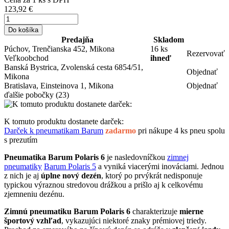
123,92 €
Do košíka
Predajňa
Skladom
Púchov, Trenčianska 452, Mikona
16 ks
Rezervovať
Veľkoobchod
ihneď
Banská Bystrica, Zvolenská cesta 6854/51,
Objednať
Mikona
Bratislava, Einsteinova 1, Mikona
Objednať
ďalšie pobočky
(23)
K tomuto produktu dostanete darček:
Darček k pneumatikam Barum
zadarmo
pri nákupe 4 ks pneu spolu
s prezutím
Pneumatika Barum Polaris 6
je nasledovníčkou
zimnej
pneumatiky
Barum Polaris 5
a vyniká viacerými inováciami. Jednou
z nich je aj
úplne nový dezén
, ktorý po prvýkrát nedisponuje
typickou výraznou stredovou drážkou a prišlo aj k celkovému
zjemneniu dezénu.
Zimnú pneumatiku Barum Polaris 6
charakterizuje
mierne
športový vzhľad
, vykazujúci niektoré znaky prémiovej triedy.