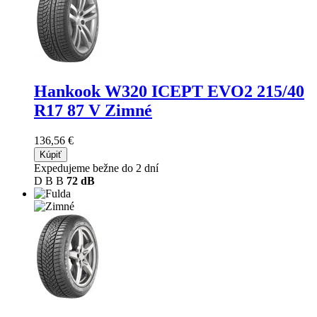
Hankook W320 ICEPT EVO2
215/40
R17 87 V Zimné
136,56 €
Kúpiť
Expedujeme bežne do 2 dní
D
B
B
72 dB