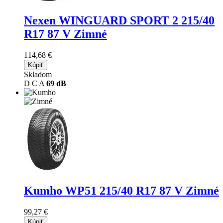
Nexen WINGUARD SPORT 2
215/40
R17 87 V Zimné
114,68 €
Kúpiť
Skladom
D
C
A
69 dB
Kumho WP51
215/40 R17 87 V Zimné
99,27 €
Kúpiť