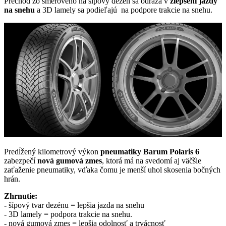
Prechod zo smerového na šípový dezén sa odráža v
zlepšení jazdy
na snehu
a 3D lamely sa podieľajú na podpore trakcie na snehu.
Predĺžený kilometrový výkon
pneumatiky Barum Polaris 6
zabezpečí
nová gumová zmes
, ktorá má na svedomí aj väčšie
zaťaženie pneumatiky, vďaka čomu je menší uhol skosenia bočných
hrán.
Zhrnutie:
-
šípový tvar dezénu = lepšia jazda na snehu
- 3D lamely = podpora trakcie na snehu.
- nová gumová zmes = lepšia odolnosť a trvácnosť