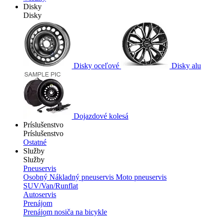
Disky
Disky
Disky oceľové
Disky alu
Dojazdové kolesá
Príslušenstvo
Príslušenstvo
Ostatné
Služby
Služby
Pneuservis
Osobný
Nákladný pneuservis
Moto pneuservis
SUV/Van/Runflat
Autoservis
Prenájom
Prenájom nosiča na bicykle