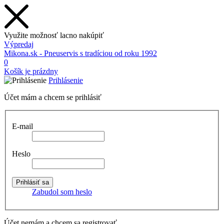
Využite možnosť lacno nakúpiť
Výpredaj
Mikona.sk - Pneuservis s tradíciou od roku 1992
0
Košík je prázdny
Prihlásenie
Účet mám a chcem se prihlásiť
E-mail
Heslo
Zabudol som heslo
Účet nemám a chcem sa registrovať