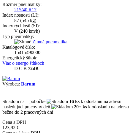
Rozmer pneumatiky:
215/40 R17
Index nosnosti (LI):
87
(545 kg)
Index rýchlosti (SI):
V
(240 km/h)
Typ pneumatiky:
Zimná pneumatika
Katalógové číslo:
15415490000
Energetický štítok:
Viac o energo štítkoch
D
C
B
72dB
Výrobca:
Barum
Skladom
na 1 pobočke
16 ks
k odoslaniu na adresu
nasledujúci pracovný deň
20+ ks
k odoslaniu na adresu
bežne do 2 pracovných dní
Cena s DPH
123,92 €
Cena za
1
ks s DPH