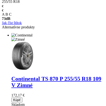
255/55 R18
c
c
A
B
C
73
dB
Jak číst štítok
Alternatívne produkty
Continental TS 870 P
255/55 R18 109
V Zimné
172,17 €
Kúpiť
Skladom