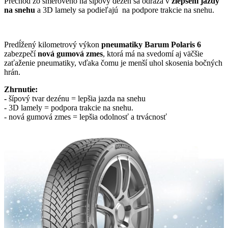
Prechod zo smerového na šípový dezén sa odráža v
zlepšení jazdy
na snehu
a 3D lamely sa podieľajú na podpore trakcie na snehu.
Predĺžený kilometrový výkon
pneumatiky Barum Polaris 6
zabezpečí
nová gumová zmes
, ktorá má na svedomí aj väčšie
zaťaženie pneumatiky, vďaka čomu je menší uhol skosenia bočných
hrán.
Zhrnutie:
-
šípový tvar dezénu = lepšia jazda na snehu
- 3D lamely = podpora trakcie na snehu.
- nová gumová zmes = lepšia odolnosť a trvácnosť