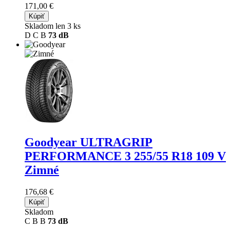
171,00 €
Kúpiť
Skladom len 3 ks
D
C
B
73 dB
Goodyear ULTRAGRIP
PERFORMANCE 3
255/55 R18 109 V
Zimné
176,68 €
Kúpiť
Skladom
C
B
B
73 dB