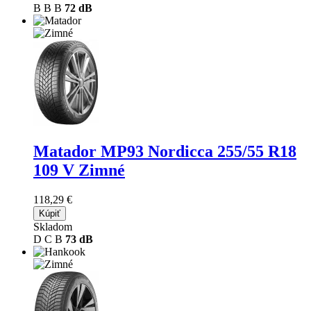
B
B
B
72 dB
Matador MP93 Nordicca
255/55 R18
109 V Zimné
118,29 €
Kúpiť
Skladom
D
C
B
73 dB