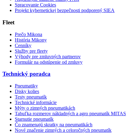
Spracovanie Cookies
Projekt kybernetickej bezpečnosti podporený SIEA
Fleet
Prečo Mikona
História Mikony
Cenníky
Služby pre fleety
Výhody pre zmluvných partnerov
Formulár na odstúpenie od zmluvy
Technický poradca
Pneumatiky
Disky kolies
Testy pneumatík
Technické informácie
Mýty o zimných pneumatikách
Tabuľka rozmerov nákladných a agro pneumatík MITAS
Starnutie pneumatík
Čo znamenajú skratky na pneumatikách
Nové značenie zimných a celoročných pneumatík