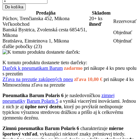
Do košíka
Predajňa
Skladom
Púchov, Trenčianska 452, Mikona
20+ ks
Rezervovať
Veľkoobchod
ihneď
Banská Bystrica, Zvolenská cesta 6854/51,
Objednať
Mikona
Bratislava, Einsteinova 1, Mikona
Objednať
ďalšie pobočky
(23)
K tomuto produktu dostanete tieto darčeky:
Darček k pneumatikam Barum
zadarmo
pri nákupe 4 ks pneu spolu
s prezutím
Zľava na prezutie zakúpených pneu
zľava 10,00 €
pri nákupe 4 ks
Mimosezónna zľava na prezutie
Pneumatika Barum Polaris 6
je nasledovníčkou
zimnej
pneumatiky
Barum Polaris 5
a vyniká viacerými inováciami. Jednou
z nich je aj
úplne nový dezén
, ktorý po prvýkrát nedisponuje
typickou výraznou stredovou drážkou a prišlo aj k celkovému
zjemneniu dezénu.
Zimnú pneumatiku Barum Polaris 6
charakterizuje
mierne
športový vzhľad
, vykazujúci niektoré znaky prémiovej triedy.