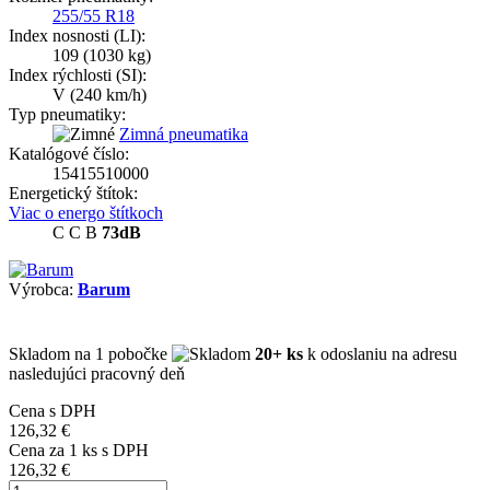
255/55 R18
Index nosnosti (LI):
109
(1030 kg)
Index rýchlosti (SI):
V
(240 km/h)
Typ pneumatiky:
Zimná pneumatika
Katalógové číslo:
15415510000
Energetický štítok:
Viac o energo štítkoch
C
C
B
73dB
Výrobca:
Barum
Skladom
na 1 pobočke
20+ ks
k odoslaniu na adresu
nasledujúci pracovný deň
Cena s DPH
126,32 €
Cena za
1
ks s DPH
126,32 €