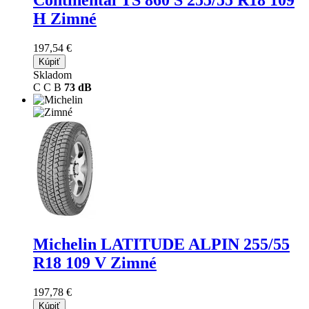
Continental TS 860 S
255/55 R18 109
H Zimné
197,54 €
Kúpiť
Skladom
C
C
B
73 dB
Michelin LATITUDE ALPIN
255/55
R18 109 V Zimné
197,78 €
Kúpiť