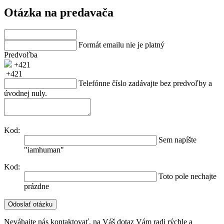
Otázka na predavača
Formát emailu nie je platný
Predvoľba
+421
+421
Telefónne číslo zadávajte bez predvoľby a
úvodnej nuly.
Kod:
Sem napíšte
"iamhuman"
Kod:
Toto pole nechajte
prázdne
Neváhajte nás kontaktovať, na Váš dotaz Vám radi rýchle a