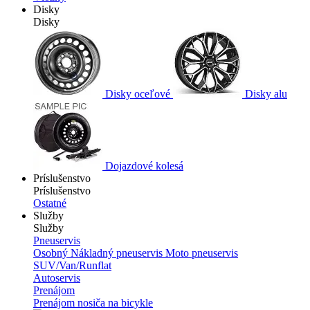
Disky
Disky
Disky oceľové
Disky alu
Dojazdové kolesá
Príslušenstvo
Príslušenstvo
Ostatné
Služby
Služby
Pneuservis
Osobný
Nákladný pneuservis
Moto pneuservis
SUV/Van/Runflat
Autoservis
Prenájom
Prenájom nosiča na bicykle