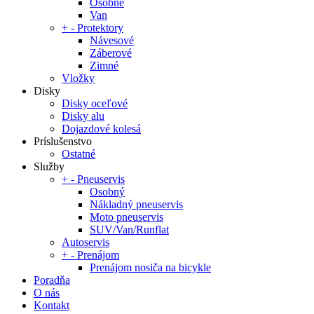
Osobné
Van
+
-
Protektory
Návesové
Záberové
Zimné
Vložky
Disky
Disky oceľové
Disky alu
Dojazdové kolesá
Príslušenstvo
Ostatné
Služby
+
-
Pneuservis
Osobný
Nákladný pneuservis
Moto pneuservis
SUV/Van/Runflat
Autoservis
+
-
Prenájom
Prenájom nosiča na bicykle
Poradňa
O nás
Kontakt