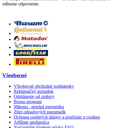
odborne odpovieme.
Všeobecné
Všeobecné obchodné podmienky
Reklamačný poriadok
Odstúpenie od zmluvy
Bonus program
Mikona - tepelná energetika
Zber odpadových pneumatík
Ochrana osobných údajov a poučenie o cookies
Affiliate spolupráca
Najčastejšie kladené otázky FAQ