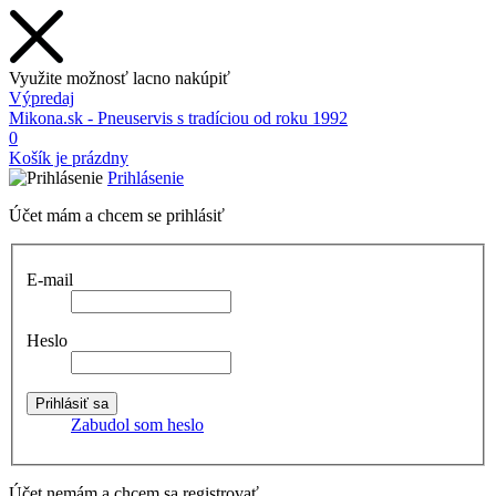
Využite možnosť lacno nakúpiť
Výpredaj
Mikona.sk - Pneuservis s tradíciou od roku 1992
0
Košík je prázdny
Prihlásenie
Účet mám a chcem se prihlásiť
E-mail
Heslo
Zabudol som heslo
Účet nemám a chcem sa registrovať