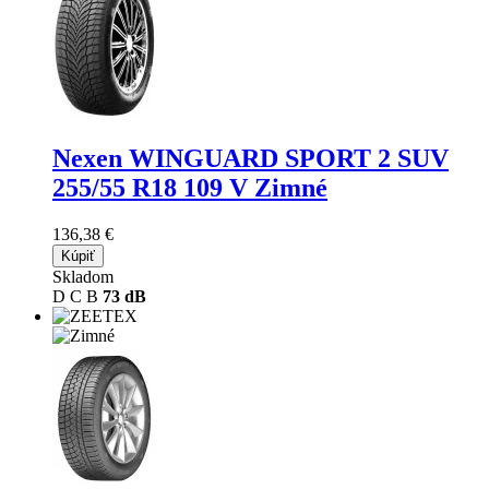
Nexen WINGUARD SPORT 2 SUV
255/55 R18 109 V Zimné
136,38 €
Kúpiť
Skladom
D
C
B
73 dB