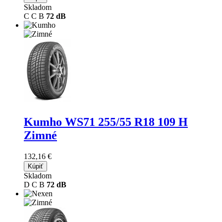
Skladom
C
C
B
72 dB
Kumho WS71
255/55 R18 109 H
Zimné
132,16 €
Kúpiť
Skladom
D
C
B
72 dB