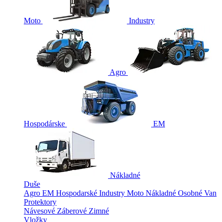
Moto
Industry
Agro
Hospodárske
EM
Nákladné
Duše
Agro
EM
Hospodarské
Industry
Moto
Nákladné
Osobné
Van
Protektory
Návesové
Záberové
Zimné
Vložky