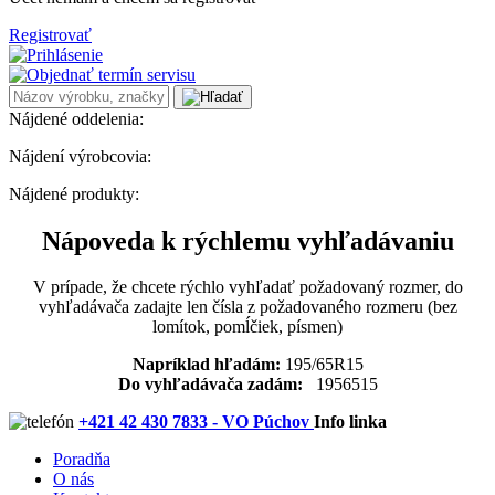
Registrovať
Nájdené oddelenia:
Nájdení výrobcovia:
Nájdené produkty:
Nápoveda k rýchlemu vyhľadávaniu
V prípade, že chcete rýchlo vyhľadať požadovaný rozmer, do
vyhľadávača zadajte len čísla z požadovaného rozmeru (bez
lomítok, pomĺčiek, písmen)
Napríklad hľadám:
195/65R15
Do vyhľadávača zadám:
1956515
+421 42 430 7833 - VO Púchov
Info linka
Poradňa
O nás