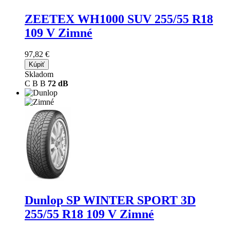
ZEETEX WH1000 SUV
255/55 R18
109 V Zimné
97,82 €
Kúpiť
Skladom
C
B
B
72 dB
Dunlop SP WINTER SPORT 3D
255/55 R18 109 V Zimné