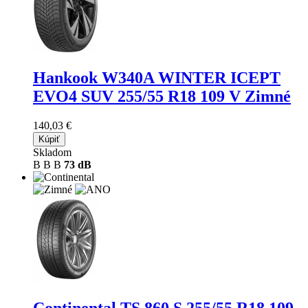
Hankook W340A WINTER ICEPT
EVO4 SUV
255/55 R18 109 V Zimné
140,03 €
Kúpiť
Skladom
B
B
B
73 dB