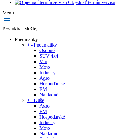
Objednať termín servisu
Menu
Produkty a služby
Pneumatiky
+
-
Pneumatiky
Osobné
SUV 4x4
Van
Moto
Industry
Agro
Hospodárske
EM
Nákladné
+
-
Duše
Agro
EM
Hospodarské
Industry
Moto
Nákladné