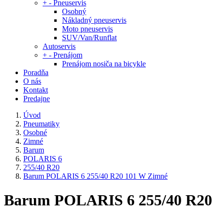
+
-
Pneuservis
Osobný
Nákladný pneuservis
Moto pneuservis
SUV/Van/Runflat
Autoservis
+
-
Prenájom
Prenájom nosiča na bicykle
Poradňa
O nás
Kontakt
Predajne
Úvod
Pneumatiky
Osobné
Zimné
Barum
POLARIS 6
255/40 R20
Barum POLARIS 6 255/40 R20 101 W Zimné
Barum POLARIS 6 255/40 R20