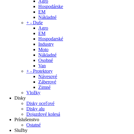
Agro
Hospodárske
EM
Nákladné
+
-
Duše
Agro
EM
Hospodarské
Industry
Moto
Nákladné
Osobné
Van
+
-
Protektory
Návesové
Záberové
Zimné
Vložky
Disky
Disky oceľové
Disky alu
Dojazdové kolesá
Príslušenstvo
Ostatné
Služby