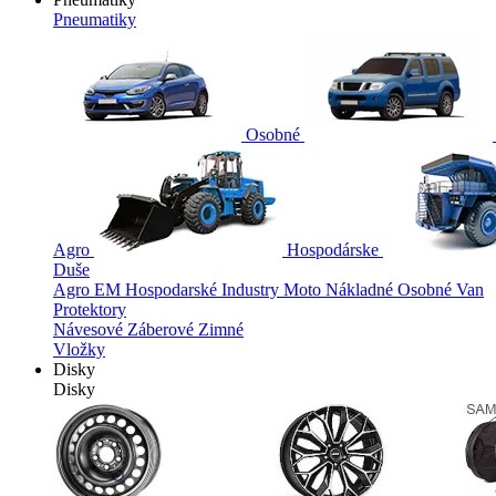
Pneumatiky
Osobné
Agro
Hospodárske
Duše
Agro
EM
Hospodarské
Industry
Moto
Nákladné
Osobné
Van
Protektory
Návesové
Záberové
Zimné
Vložky
Disky
Disky