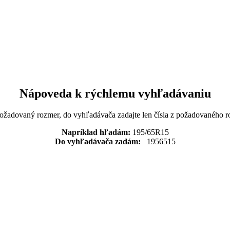
Nápoveda k rýchlemu vyhľadávaniu
požadovaný rozmer, do vyhľadávača zadajte len čísla z požadovaného r
Napríklad hľadám:
195/65R15
Do vyhľadávača zadám:
1956515