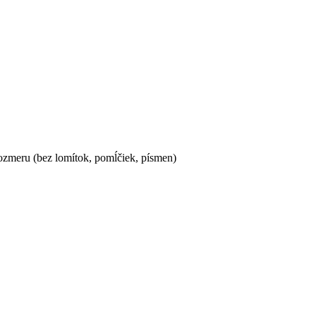
ozmeru (bez lomítok, pomĺčiek, písmen)