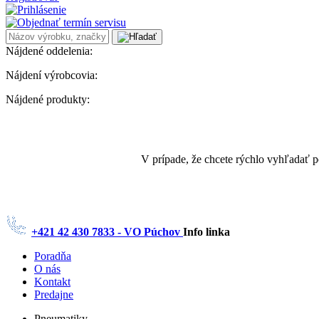
Nájdené oddelenia:
Nájdení výrobcovia:
Nájdené produkty:
V prípade, že chcete rýchlo vyhľadať 
+421 42 430 7833 - VO Púchov
Info linka
Poradňa
O nás
Kontakt
Predajne
Pneumatiky