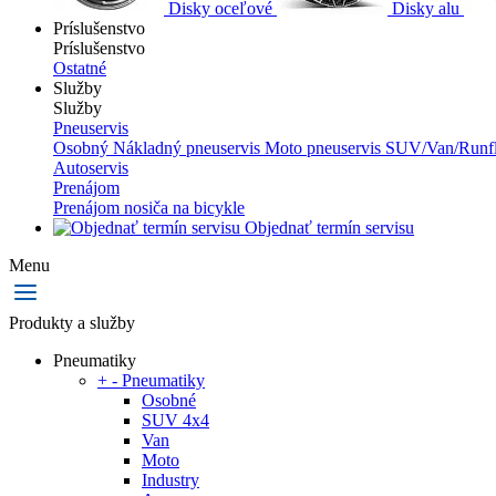
Disky oceľové
Disky alu
Príslušenstvo
Príslušenstvo
Ostatné
Služby
Služby
Pneuservis
Osobný
Nákladný pneuservis
Moto pneuservis
SUV/Van/Runfl
Autoservis
Prenájom
Prenájom nosiča na bicykle
Objednať termín servisu
Menu
Produkty a služby
Pneumatiky
+
-
Pneumatiky
Osobné
SUV 4x4
Van
Moto
Industry