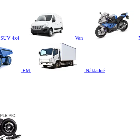
SUV 4x4
Van
EM
Nákladné