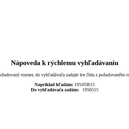
Nápoveda k rýchlemu vyhľadávaniu
požadovaný rozmer, do vyhľadávača zadajte len čísla z požadovaného r
Napríklad hľadám:
195/65R15
Do vyhľadávača zadám:
1956515