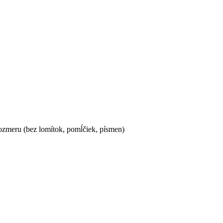
ozmeru (bez lomítok, pomĺčiek, písmen)