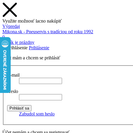
Využite možnosť lacno nakúpiť
Výpredaj
Mikona.sk - Pneuservis s tradíciou od roku 1992
0
Košík je prázdny
Prihlásenie
Účet mám a chcem se prihlásiť
E-mail
Heslo
Zabudol som heslo
Účet nemám a chcem sa registrovať