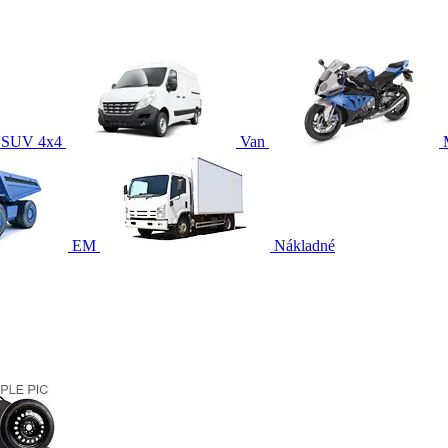
SUV 4x4
Van
EM
Nákladné