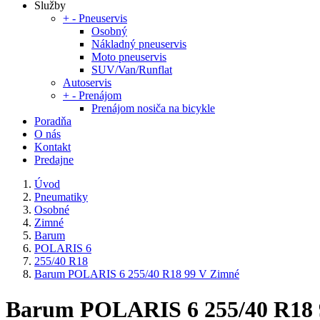
Služby
+
-
Pneuservis
Osobný
Nákladný pneuservis
Moto pneuservis
SUV/Van/Runflat
Autoservis
+
-
Prenájom
Prenájom nosiča na bicykle
Poradňa
O nás
Kontakt
Predajne
Úvod
Pneumatiky
Osobné
Zimné
Barum
POLARIS 6
255/40 R18
Barum POLARIS 6 255/40 R18 99 V Zimné
Barum POLARIS 6 255/40 R18 