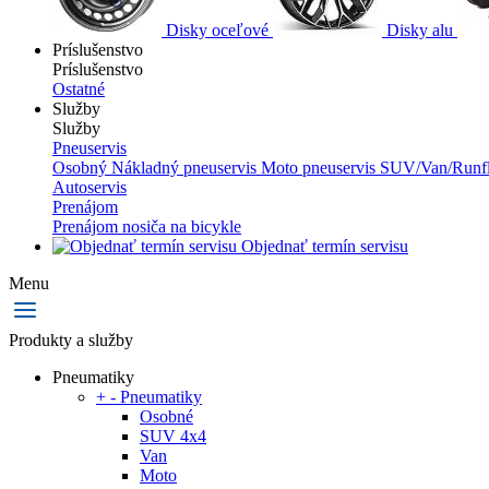
Disky oceľové
Disky alu
Príslušenstvo
Príslušenstvo
Ostatné
Služby
Služby
Pneuservis
Osobný
Nákladný pneuservis
Moto pneuservis
SUV/Van/Runfl
Autoservis
Prenájom
Prenájom nosiča na bicykle
Objednať termín servisu
Menu
Produkty a služby
Pneumatiky
+
-
Pneumatiky
Osobné
SUV 4x4
Van
Moto