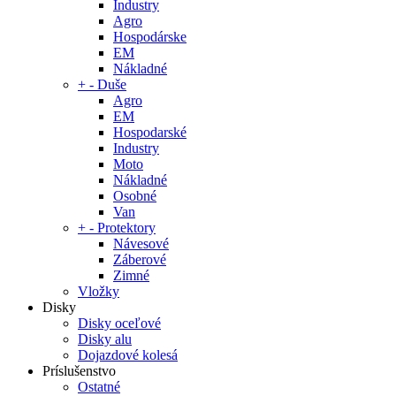
Industry
Agro
Hospodárske
EM
Nákladné
+
-
Duše
Agro
EM
Hospodarské
Industry
Moto
Nákladné
Osobné
Van
+
-
Protektory
Návesové
Záberové
Zimné
Vložky
Disky
Disky oceľové
Disky alu
Dojazdové kolesá
Príslušenstvo
Ostatné