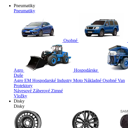
Pneumatiky
Pneumatiky
Osobné
Agro
Hospodárske
Duše
Agro
EM
Hospodarské
Industry
Moto
Nákladné
Osobné
Van
Protektory
Návesové
Záberové
Zimné
Vložky
Disky
Disky