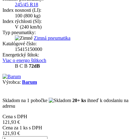
245/45 R18
Index nosnosti (LI):
100
(800 kg)
Index rýchlosti (SI):
V
(240 km/h)
Typ pneumatiky:
Zimná pneumatika
Katalógové číslo:
15415150000
Energetický štítok:
Viac o energo štítkoch
B
C
B
72dB
Výrobca:
Barum
Skladom
na 1 pobočke
20+ ks
ihneď k odoslaniu na
adresu
Cena s DPH
121,93 €
Cena za
1
ks s DPH
121,93 €