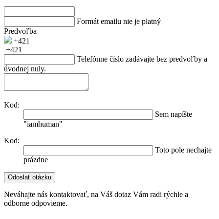
Formát emailu nie je platný
Predvoľba
+421
+421
Telefónne číslo zadávajte bez predvoľby a
úvodnej nuly.
Kod:
Sem napíšte
"iamhuman"
Kod:
Toto pole nechajte
prázdne
Neváhajte nás kontaktovať, na Váš dotaz Vám radi rýchle a
odborne odpovieme.