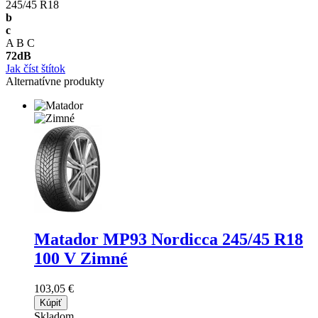
245/45 R18
b
c
A
B
C
72
dB
Jak číst štítok
Alternatívne produkty
Matador MP93 Nordicca
245/45 R18
100 V Zimné
103,05 €
Kúpiť
Skladom