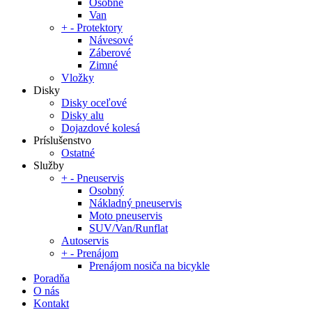
Osobné
Van
+
-
Protektory
Návesové
Záberové
Zimné
Vložky
Disky
Disky oceľové
Disky alu
Dojazdové kolesá
Príslušenstvo
Ostatné
Služby
+
-
Pneuservis
Osobný
Nákladný pneuservis
Moto pneuservis
SUV/Van/Runflat
Autoservis
+
-
Prenájom
Prenájom nosiča na bicykle
Poradňa
O nás
Kontakt