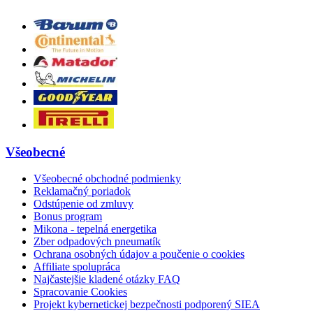
Všeobecné
Všeobecné obchodné podmienky
Reklamačný poriadok
Odstúpenie od zmluvy
Bonus program
Mikona - tepelná energetika
Zber odpadových pneumatík
Ochrana osobných údajov a poučenie o cookies
Affiliate spolupráca
Najčastejšie kladené otázky FAQ
Spracovanie Cookies
Projekt kybernetickej bezpečnosti podporený SIEA