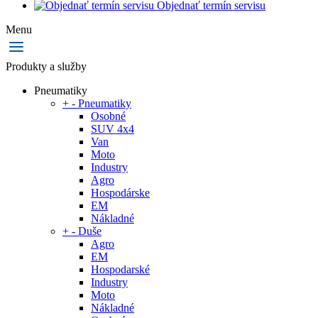
Objednať termín servisu
Menu
Produkty a služby
Pneumatiky
+
-
Pneumatiky
Osobné
SUV 4x4
Van
Moto
Industry
Agro
Hospodárske
EM
Nákladné
+
-
Duše
Agro
EM
Hospodarské
Industry
Moto
Nákladné