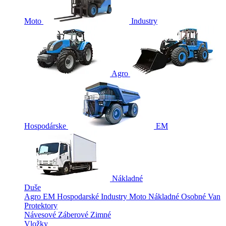
Moto
Industry
Agro
Hospodárske
EM
Nákladné
Duše
Agro
EM
Hospodarské
Industry
Moto
Nákladné
Osobné
Van
Protektory
Návesové
Záberové
Zimné
Vložky