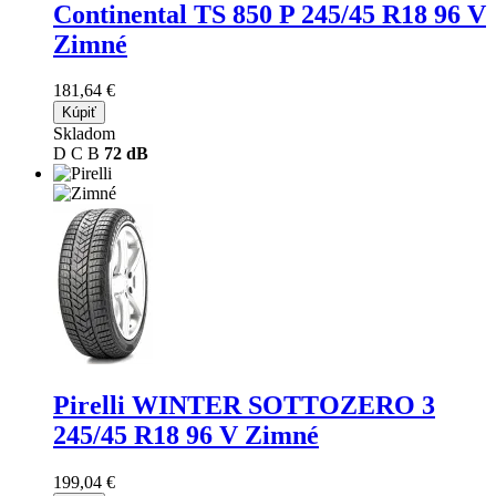
Continental TS 850 P
245/45 R18 96 V
Zimné
181,64 €
Kúpiť
Skladom
D
C
B
72 dB
Pirelli WINTER SOTTOZERO 3
245/45 R18 96 V Zimné
199,04 €