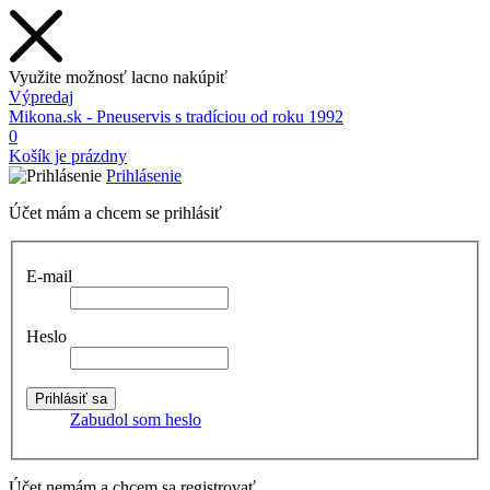
Využite možnosť lacno nakúpiť
Výpredaj
Mikona.sk - Pneuservis s tradíciou od roku 1992
0
Košík je prázdny
Prihlásenie
Účet mám a chcem se prihlásiť
E-mail
Heslo
Zabudol som heslo
Účet nemám a chcem sa registrovať