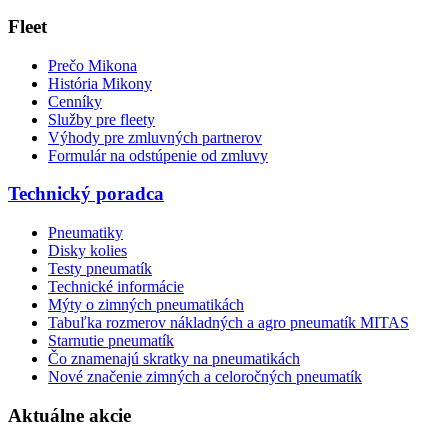
Fleet
Prečo Mikona
História Mikony
Cenníky
Služby pre fleety
Výhody pre zmluvných partnerov
Formulár na odstúpenie od zmluvy
Technický poradca
Pneumatiky
Disky kolies
Testy pneumatík
Technické informácie
Mýty o zimných pneumatikách
Tabuľka rozmerov nákladných a agro pneumatík MITAS
Starnutie pneumatík
Čo znamenajú skratky na pneumatikách
Nové značenie zimných a celoročných pneumatík
Aktuálne akcie