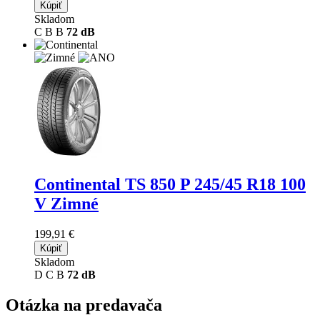
Kúpiť
Skladom
C
B
B
72 dB
Continental TS 850 P
245/45 R18 100
V Zimné
199,91 €
Kúpiť
Skladom
D
C
B
72 dB
Otázka na predavača