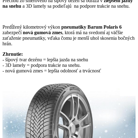
Prechod zo smerového na šípový dezén sa odráža v
zlepšení jazdy
na snehu
a 3D lamely sa podieľajú na podpore trakcie na snehu.
Predĺžený kilometrový výkon
pneumatiky Barum Polaris 6
zabezpečí
nová gumová zmes
, ktorá má na svedomí aj väčšie
zaťaženie pneumatiky, vďaka čomu je menší uhol skosenia bočných
hrán.
Zhrnutie:
-
šípový tvar dezénu = lepšia jazda na snehu
- 3D lamely = podpora trakcie na snehu.
- nová gumová zmes = lepšia odolnosť a trvácnosť