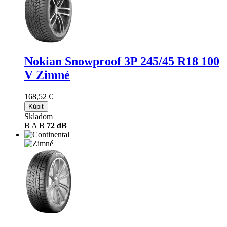
Nokian Snowproof 3P
245/45 R18 100
V Zimné
168,52 €
Kúpiť
Skladom
B
A
B
72 dB