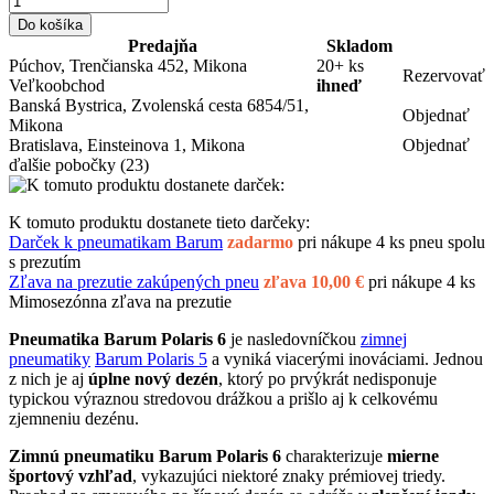
Do košíka
Predajňa
Skladom
Púchov, Trenčianska 452, Mikona
20+ ks
Rezervovať
Veľkoobchod
ihneď
Banská Bystrica, Zvolenská cesta 6854/51,
Objednať
Mikona
Bratislava, Einsteinova 1, Mikona
Objednať
ďalšie pobočky
(23)
K tomuto produktu dostanete tieto darčeky:
Darček k pneumatikam Barum
zadarmo
pri nákupe 4 ks pneu spolu
s prezutím
Zľava na prezutie zakúpených pneu
zľava 10,00 €
pri nákupe 4 ks
Mimosezónna zľava na prezutie
Pneumatika Barum Polaris 6
je nasledovníčkou
zimnej
pneumatiky
Barum Polaris 5
a vyniká viacerými inováciami. Jednou
z nich je aj
úplne nový dezén
, ktorý po prvýkrát nedisponuje
typickou výraznou stredovou drážkou a prišlo aj k celkovému
zjemneniu dezénu.
Zimnú pneumatiku Barum Polaris 6
charakterizuje
mierne
športový vzhľad
, vykazujúci niektoré znaky prémiovej triedy.