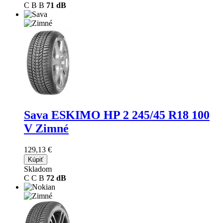
C
B
B
71 dB
Sava ESKIMO HP 2
245/45 R18 100
V Zimné
129,13 €
Kúpiť
Skladom
C
C
B
72 dB