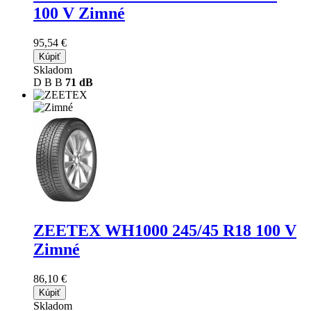
100 V Zimné
95,54 €
Kúpiť
Skladom
D
B
B
71 dB
ZEETEX WH1000
245/45 R18 100 V
Zimné
86,10 €
Kúpiť
Skladom