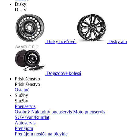
Disky
Disky
Disky oceľové
Disky alu
Dojazdové kolesá
Príslušenstvo
Príslušenstvo
Ostatné
Služby
Služby
Pneuservis
Osobný
Nákladný pneuservis
Moto pneuservis
SUV/Van/Runflat
Autoservis
Prenájom
Prenájom nosiča na bicykle