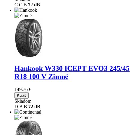
C
C
B
72 dB
Hankook W330 ICEPT EVO3
245/45
R18 100 V Zimné
149,76 €
Kúpiť
Skladom
D
B
B
72 dB