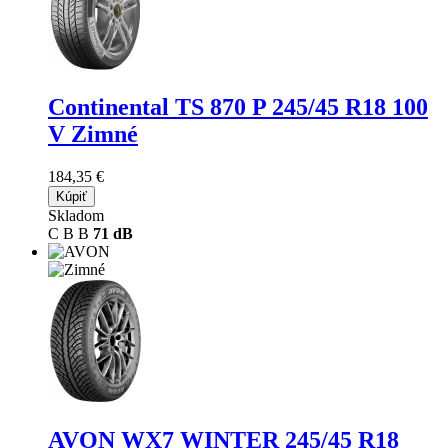
Continental TS 870 P
245/45 R18 100
V Zimné
184,35 €
Kúpiť
Skladom
C
B
B
71 dB
AVON WX7 WINTER
245/45 R18