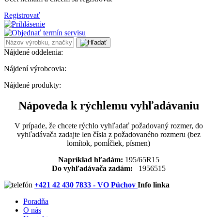
Registrovať
Nájdené oddelenia:
Nájdení výrobcovia:
Nájdené produkty:
Nápoveda k rýchlemu vyhľadávaniu
V prípade, že chcete rýchlo vyhľadať požadovaný rozmer, do
vyhľadávača zadajte len čísla z požadovaného rozmeru (bez
lomítok, pomĺčiek, písmen)
Napríklad hľadám:
195/65R15
Do vyhľadávača zadám:
1956515
+421 42 430 7833 - VO Púchov
Info linka
Poradňa
O nás