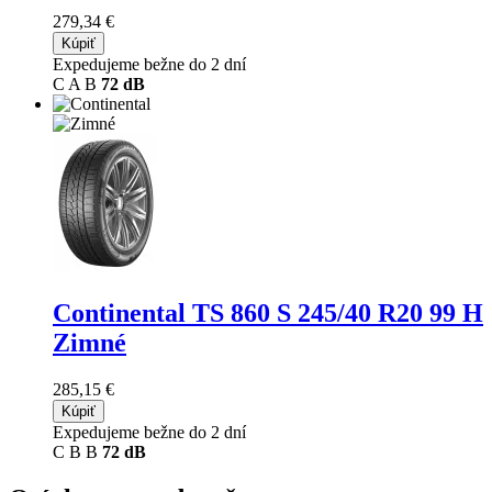
279,34 €
Kúpiť
Expedujeme bežne do 2 dní
C
A
B
72 dB
Continental TS 860 S
245/40 R20 99 H
Zimné
285,15 €
Kúpiť
Expedujeme bežne do 2 dní
C
B
B
72 dB