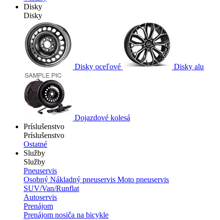
Disky
Disky
Disky oceľové
Disky alu
Dojazdové kolesá
Príslušenstvo
Príslušenstvo
Ostatné
Služby
Služby
Pneuservis
Osobný
Nákladný pneuservis
Moto pneuservis
SUV/Van/Runflat
Autoservis
Prenájom
Prenájom nosiča na bicykle