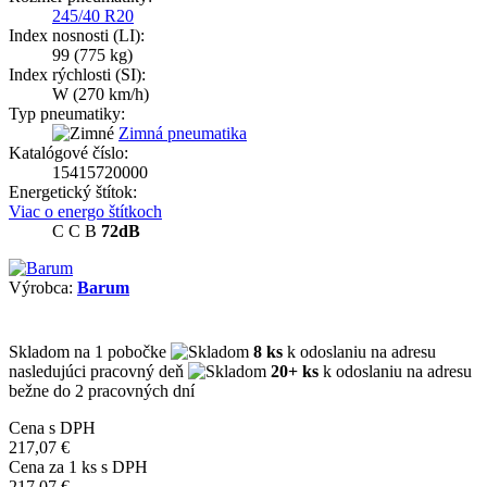
245/40 R20
Index nosnosti (LI):
99
(775 kg)
Index rýchlosti (SI):
W
(270 km/h)
Typ pneumatiky:
Zimná pneumatika
Katalógové číslo:
15415720000
Energetický štítok:
Viac o energo štítkoch
C
C
B
72dB
Výrobca:
Barum
Skladom
na 1 pobočke
8 ks
k odoslaniu na adresu
nasledujúci pracovný deň
20+ ks
k odoslaniu na adresu
bežne do 2 pracovných dní
Cena s DPH
217,07 €
Cena za
1
ks s DPH
217,07 €