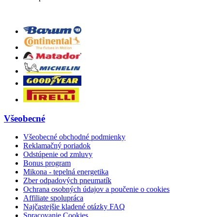
Všeobecné
Všeobecné obchodné podmienky
Reklamačný poriadok
Odstúpenie od zmluvy
Bonus program
Mikona - tepelná energetika
Zber odpadových pneumatík
Ochrana osobných údajov a poučenie o cookies
Affiliate spolupráca
Najčastejšie kladené otázky FAQ
Spracovanie Cookies