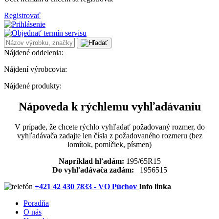
Registrovať
Nájdené oddelenia:
Nájdení výrobcovia:
Nájdené produkty:
Nápoveda k rýchlemu vyhľadávaniu
V prípade, že chcete rýchlo vyhľadať požadovaný rozmer, do
vyhľadávača zadajte len čísla z požadovaného rozmeru (bez
lomítok, pomĺčiek, písmen)
Napríklad hľadám:
195/65R15
Do vyhľadávača zadám:
1956515
+421 42 430 7833 - VO Púchov
Info linka
Poradňa
O nás