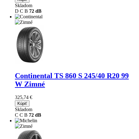
Skladom
D
C
B
72 dB
Continental TS 860 S
245/40 R20 99
W Zimné
325,74 €
Kúpiť
Skladom
C
C
B
72 dB