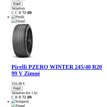
Kúpiť
Skladom
C
C
B
72 dB
Pirelli PZERO WINTER
245/40 R20
99 V Zimné
316,48 €
Kúpiť
Skladom len 1 ks
C
B
B
72 dB