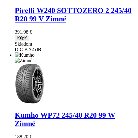
Pirelli W240 SOTTOZERO 2
245/40
R20 99 V Zimné
391,98 €
Kúpiť
Skladom
D
C
B
72 dB
Kumho WP72
245/40 R20 99 W
Zimné
188,20 €