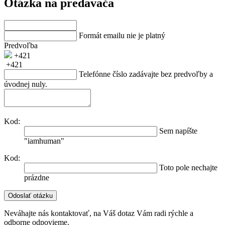
Otázka na predavača
Formát emailu nie je platný
Predvoľba
+421
+421
Telefónne číslo zadávajte bez predvoľby a
úvodnej nuly.
Kod:
Sem napíšte
"iamhuman"
Kod:
Toto pole nechajte
prázdne
Neváhajte nás kontaktovať, na Váš dotaz Vám radi rýchle a
odborne odpovieme.