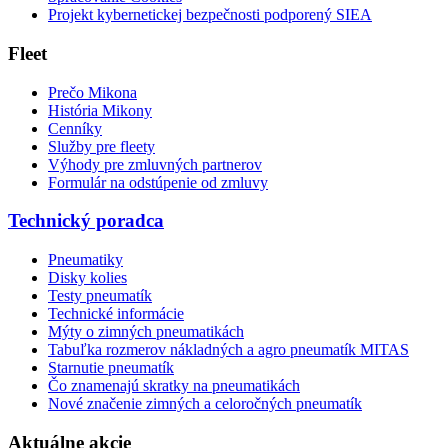
Projekt kybernetickej bezpečnosti podporený SIEA
Fleet
Prečo Mikona
História Mikony
Cenníky
Služby pre fleety
Výhody pre zmluvných partnerov
Formulár na odstúpenie od zmluvy
Technický poradca
Pneumatiky
Disky kolies
Testy pneumatík
Technické informácie
Mýty o zimných pneumatikách
Tabuľka rozmerov nákladných a agro pneumatík MITAS
Starnutie pneumatík
Čo znamenajú skratky na pneumatikách
Nové značenie zimných a celoročných pneumatík
Aktuálne akcie