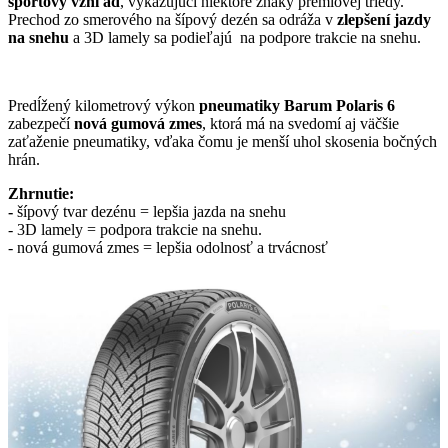
športový vzhľad
, vykazujúci niektoré znaky prémiovej triedy.
Prechod zo smerového na šípový dezén sa odráža v
zlepšení jazdy
na snehu
a 3D lamely sa podieľajú na podpore trakcie na snehu.
Predĺžený kilometrový výkon
pneumatiky Barum Polaris 6
zabezpečí
nová gumová zmes
, ktorá má na svedomí aj väčšie
zaťaženie pneumatiky, vďaka čomu je menší uhol skosenia bočných
hrán.
Zhrnutie:
-
šípový tvar dezénu = lepšia jazda na snehu
- 3D lamely = podpora trakcie na snehu.
- nová gumová zmes = lepšia odolnosť a trvácnosť