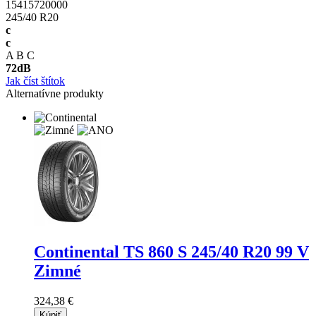
15415720000
245/40 R20
c
c
A
B
C
72
dB
Jak číst štítok
Alternatívne produkty
Continental TS 860 S
245/40 R20 99 V
Zimné
324,38 €
Kúpiť