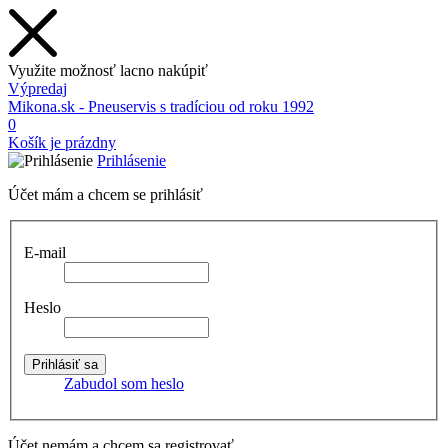
Využite možnosť lacno nakúpiť
Výpredaj
Mikona.sk - Pneuservis s tradíciou od roku 1992
0
Košík je prázdny
Prihlásenie
Účet mám a chcem se prihlásiť
E-mail
Heslo
Zabudol som heslo
Účet nemám a chcem sa registrovať