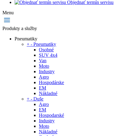
Objednať termín servisu
Menu
Produkty a služby
Pneumatiky
+
-
Pneumatiky
Osobné
SUV 4x4
Van
Moto
Industry
Agro
Hospodárske
EM
Nákladné
+
-
Duše
Agro
EM
Hospodarské
Industry
Moto
Nákladné