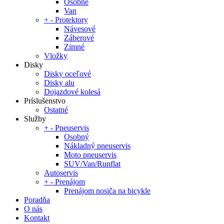
Osobné
Van
+
-
Protektory
Návesové
Záberové
Zimné
Vložky
Disky
Disky oceľové
Disky alu
Dojazdové kolesá
Príslušenstvo
Ostatné
Služby
+
-
Pneuservis
Osobný
Nákladný pneuservis
Moto pneuservis
SUV/Van/Runflat
Autoservis
+
-
Prenájom
Prenájom nosiča na bicykle
Poradňa
O nás
Kontakt