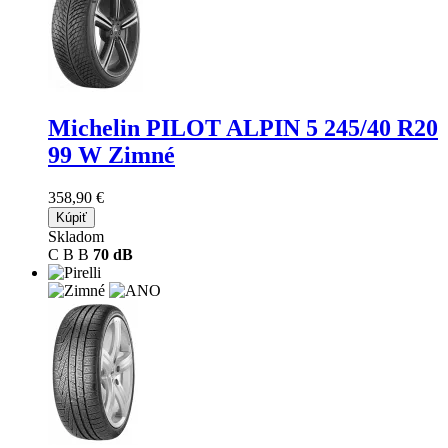
Michelin PILOT ALPIN 5
245/40 R20
99 W Zimné
358,90 €
Kúpiť
Skladom
C
B
B
70 dB