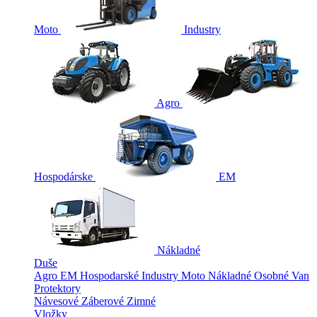
Moto
Industry
Agro
Hospodárske
EM
Nákladné
Duše
Agro
EM
Hospodarské
Industry
Moto
Nákladné
Osobné
Van
Protektory
Návesové
Záberové
Zimné
Vložky