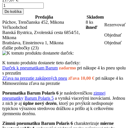
Do košíka
Predajňa
Skladom
Púchov, Trenčianska 452, Mikona
8 ks
Rezervovať
Veľkoobchod
ihneď
Banská Bystrica, Zvolenská cesta 6854/51,
Objednať
Mikona
Bratislava, Einsteinova 1, Mikona
Objednať
ďalšie pobočky
(23)
K tomuto produktu dostanete tieto darčeky:
Darček k pneumatikam Barum
zadarmo
pri nákupe 4 ks pneu spolu
s prezutím
Zľava na prezutie zakúpených pneu
zľava 10,00 €
pri nákupe 4 ks
Mimosezónna zľava na prezutie
Pneumatika Barum Polaris 6
je nasledovníčkou
zimnej
pneumatiky
Barum Polaris 5
a vyniká viacerými inováciami. Jednou
z nich je aj
úplne nový dezén
, ktorý po prvýkrát nedisponuje
typickou výraznou stredovou drážkou a prišlo aj k celkovému
zjemneniu dezénu.
Zimnú pneumatiku Barum Polaris 6
charakterizuje
mierne