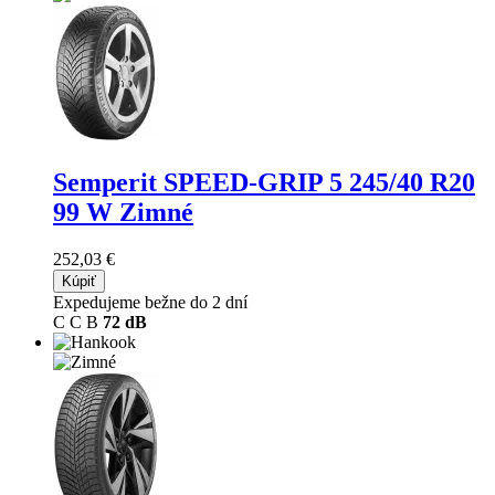
Semperit SPEED-GRIP 5
245/40 R20
99 W Zimné
252,03 €
Kúpiť
Expedujeme bežne do 2 dní
C
C
B
72 dB