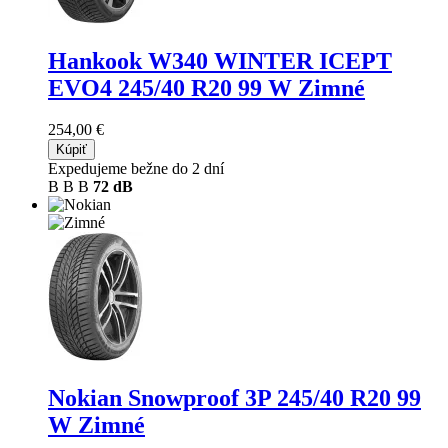
Hankook W340 WINTER ICEPT
EVO4
245/40 R20 99 W Zimné
254,00 €
Kúpiť
Expedujeme bežne do 2 dní
B
B
B
72 dB
Nokian Snowproof 3P
245/40 R20 99
W Zimné