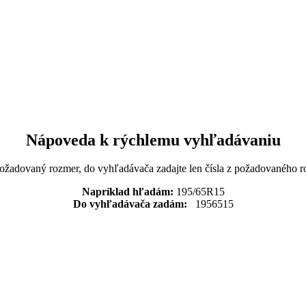
Nápoveda k rýchlemu vyhľadávaniu
požadovaný rozmer, do vyhľadávača zadajte len čísla z požadovaného r
Napríklad hľadám:
195/65R15
Do vyhľadávača zadám:
1956515