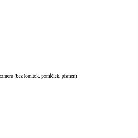
ozmeru (bez lomítok, pomĺčiek, písmen)