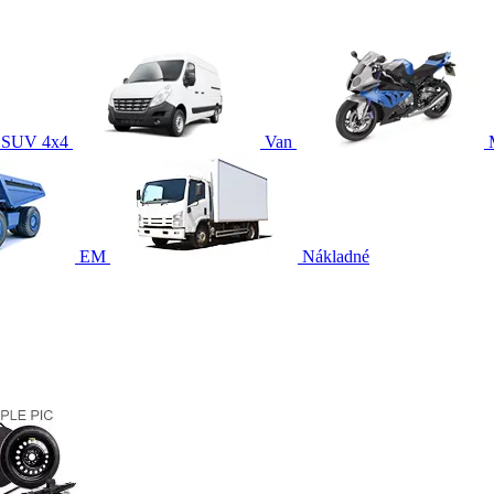
SUV 4x4
Van
EM
Nákladné