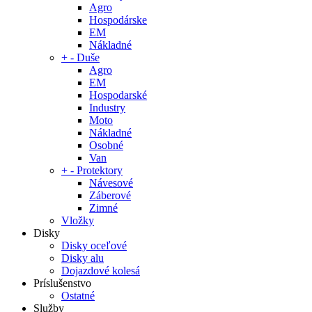
Agro
Hospodárske
EM
Nákladné
+
-
Duše
Agro
EM
Hospodarské
Industry
Moto
Nákladné
Osobné
Van
+
-
Protektory
Návesové
Záberové
Zimné
Vložky
Disky
Disky oceľové
Disky alu
Dojazdové kolesá
Príslušenstvo
Ostatné
Služby