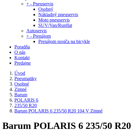
+
-
Pneuservis
Osobný
Nákladný pneuservis
Moto pneuservis
SUV/Van/Runflat
Autoservis
+
-
Prenájom
Prenájom nosiča na bicykle
Poradňa
O nás
Kontakt
Predajne
Úvod
Pneumatiky
Osobné
Zimné
Barum
POLARIS 6
235/50 R20
Barum POLARIS 6 235/50 R20 104 V Zimné
Barum POLARIS 6 235/50 R20 