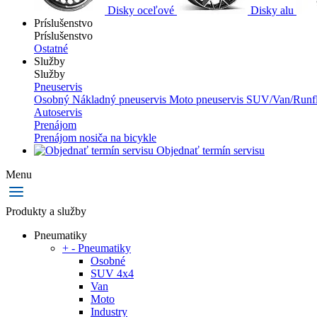
Disky oceľové
Disky alu
Príslušenstvo
Príslušenstvo
Ostatné
Služby
Služby
Pneuservis
Osobný
Nákladný pneuservis
Moto pneuservis
SUV/Van/Runfl
Autoservis
Prenájom
Prenájom nosiča na bicykle
Objednať termín servisu
Menu
Produkty a služby
Pneumatiky
+
-
Pneumatiky
Osobné
SUV 4x4
Van
Moto
Industry