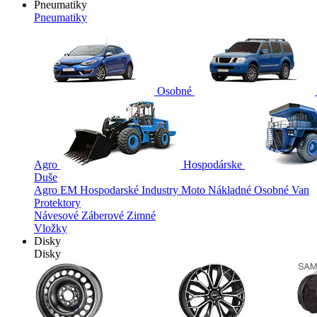
Pneumatiky
Pneumatiky
Osobné
Agro
Hospodárske
Duše
Agro
EM
Hospodarské
Industry
Moto
Nákladné
Osobné
Van
Protektory
Návesové
Záberové
Zimné
Vložky
Disky
Disky