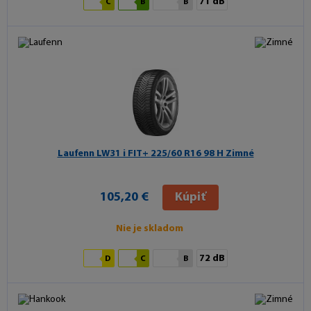
71 dB
C
B
B
Laufenn LW31 i FIT+
225/60 R16 98 H Zimné
105,20 €
Kúpiť
Nie je skladom
72 dB
D
C
B