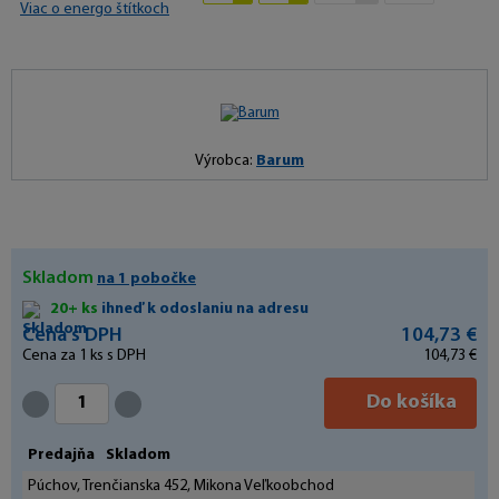
Viac o energo štítkoch
Výrobca:
Barum
Skladom
na 1 pobočke
20+ ks
ihneď k odoslaniu na adresu
Cena s DPH
104,73 €
Cena za
1
ks s DPH
104,73 €
Do košíka
Predajňa
Skladom
Púchov, Trenčianska 452, Mikona Veľkoobchod