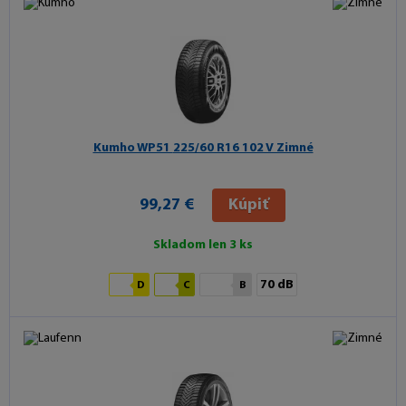
Kumho WP51
225/60 R16 102 V Zimné
99,27 €
Kúpiť
Skladom len 3 ks
70 dB
D
C
B