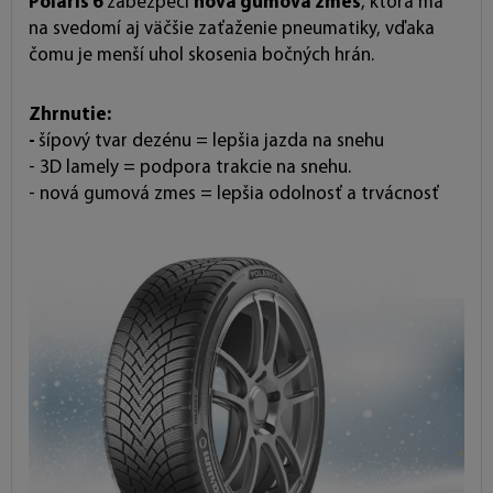
Polaris 6
zabezpečí
nová gumová zmes
, ktorá má
na svedomí aj väčšie zaťaženie pneumatiky, vďaka
čomu je menší uhol skosenia bočných hrán.
Zhrnutie:
-
šípový tvar dezénu = lepšia jazda na snehu
- 3D lamely = podpora trakcie na snehu.
- nová gumová zmes = lepšia odolnosť a trvácnosť