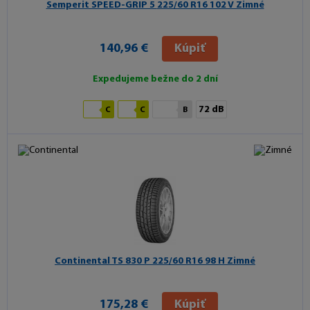
Semperit SPEED-GRIP 5
225/60 R16 102 V Zimné
140,96 €
Kúpiť
Expedujeme bežne do 2 dní
72 dB
C
C
B
Continental TS 830 P
225/60 R16 98 H Zimné
175,28 €
Kúpiť