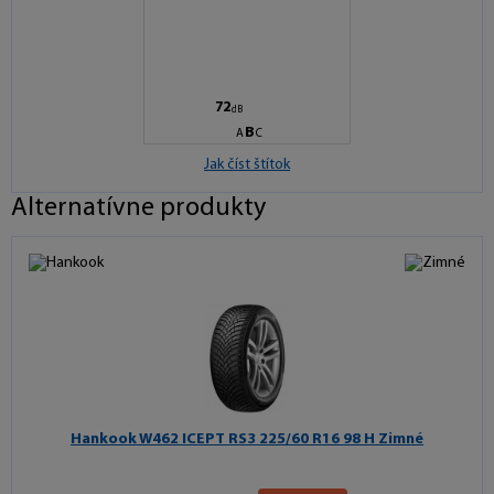
C
C
72
dB
B
A
C
Jak číst štítok
Alternatívne produkty
Hankook W462 ICEPT RS3
225/60 R16 98 H Zimné