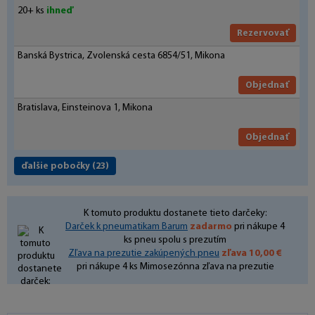
20+ ks
ihneď
Rezervovať
Banská Bystrica, Zvolenská cesta 6854/51, Mikona
Objednať
Bratislava, Einsteinova 1, Mikona
Objednať
ďalšie pobočky
(23)
K tomuto produktu dostanete tieto darčeky:
Darček k pneumatikam Barum
zadarmo
pri nákupe 4
ks pneu spolu s prezutím
Zľava na prezutie zakúpených pneu
zľava 10,00 €
pri nákupe 4 ks Mimosezónna zľava na prezutie