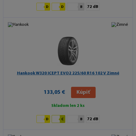
72 dB
D
D
B
Hankook W320 ICEPT EVO2
225/60 R16 102 V Zimné
133,05 €
Kúpiť
Skladom len 2 ks
72 dB
D
C
B