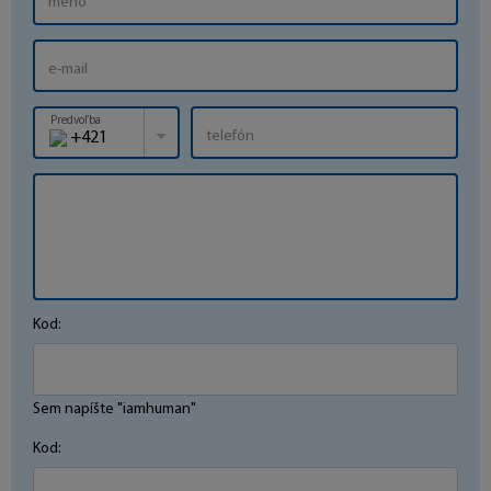
Predvoľba
+421
Kod:
Sem napíšte "iamhuman"
Kod: