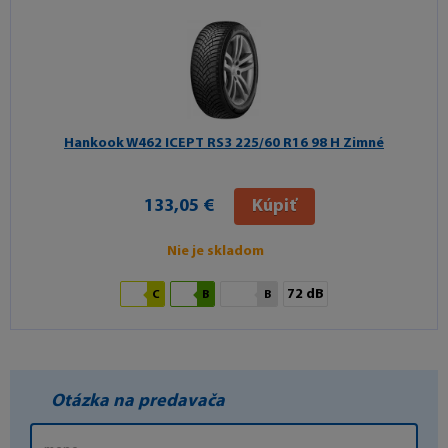
Hankook W462 ICEPT RS3
225/60 R16 98 H Zimné
133,05 €
Kúpiť
Nie je skladom
72 dB
C
B
B
Otázka na predavača