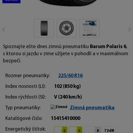
Spoznajte ešte dnes zimnú pneumatiku
Barum Polaris 6
,
s ktorou si jazdu v zime užijete v pohodlí a v maximálnom
bezpečí.
Rozmer pneumatiky:
225/60 R16
Index nosnosti (LI):
102
(850 kg)
Index rýchlosti (SI):
V
(240 km/h)
Typ pneumatiky:
Zimná pneumatika
Katalógové číslo:
15415410000
Energetický štítok:
72dB
C
C
B