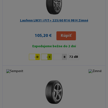
Laufenn LW31 i FIT+
225/60 R16 98 H Zimné
105,20 €
Kúpiť
Expedujeme bežne do 2 dní
72 dB
D
C
B