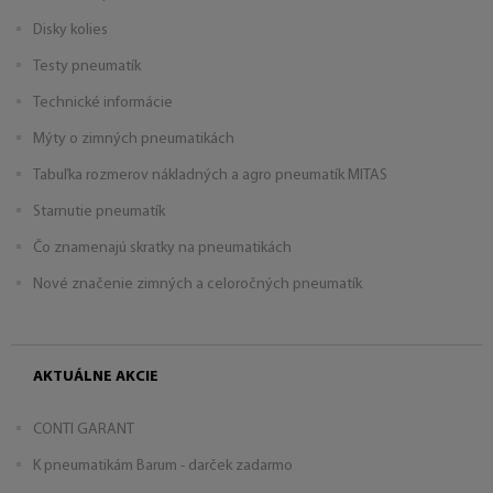
Disky kolies
Testy pneumatík
Technické informácie
Mýty o zimných pneumatikách
Tabuľka rozmerov nákladných a agro pneumatík MITAS
Starnutie pneumatík
Čo znamenajú skratky na pneumatikách
Nové značenie zimných a celoročných pneumatík
AKTUÁLNE AKCIE
CONTI GARANT
K pneumatikám Barum - darček zadarmo