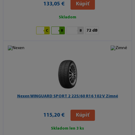
133,05 €
Kúpiť
Skladom
72 dB
C
B
B
Nexen WINGUARD SPORT 2
225/60 R16 102 V Zimné
115,20 €
Kúpiť
Skladom len 3 ks