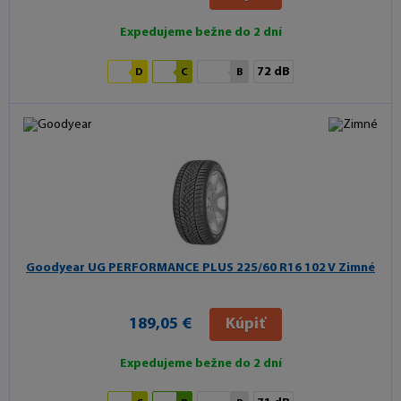
Expedujeme bežne do 2 dní
72 dB
D
C
B
Goodyear UG PERFORMANCE PLUS
225/60 R16 102 V Zimné
189,05 €
Kúpiť
Expedujeme bežne do 2 dní