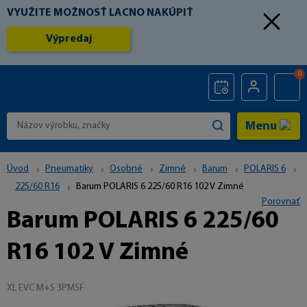
VYUŽITE MOŽNOSŤ LACNO NAKÚPIŤ
Výpredaj
0
Menu
Úvod
Pneumatiky
Osobné
Zimné
Barum
POLARIS 6
225/60 R16
Barum POLARIS 6 225/60 R16 102 V Zimné
Porovnať
Barum POLARIS 6 225/60
R16 102 V Zimné
XL EVC M+S 3PMSF