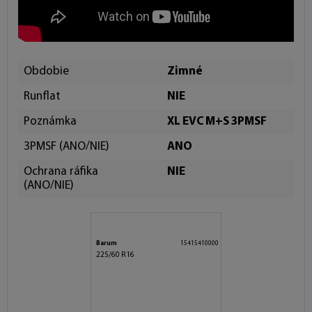
Obdobie
Zimné
Runflat
NIE
Poznámka
XL EVC M+S 3PMSF
3PMSF (ANO/NIE)
ANO
Ochrana ráfika
NIE
(ANO/NIE)
Barum
15415410000
225/60 R16