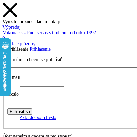
Využite možnosť lacno nakúpiť
Výpredaj
Mikona.sk - Pneuservis s tradíciou od roku 1992
0
Košík je prázdny
Prihlásenie
Účet mám a chcem se prihlásiť
E-mail
Heslo
Zabudol som heslo
Účet nemám a chcem sa registrovať