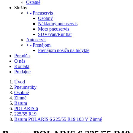
Ostatné
Služby
+
-
Pneuservis
Osobný
Nákladný pneuservis
Moto pneuservis
SUV/Van/Runflat
Autoservis
+
-
Prenájom
Prenájom nosiča na bicykle
Poradňa
O nás
Kontakt
Predajne
Úvod
Pneumatiky
Osobné
Zimné
Barum
POLARIS 6
225/55 R19
Barum POLARIS 6 225/55 R19 103 V Zimné