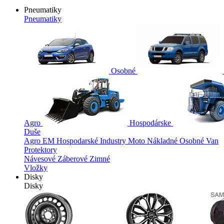
Pneumatiky
Pneumatiky
Osobné
Agro
Hospodárske
Duše
Agro
EM
Hospodarské
Industry
Moto
Nákladné
Osobné
Van
Protektory
Návesové
Záberové
Zimné
Vložky
Disky
Disky