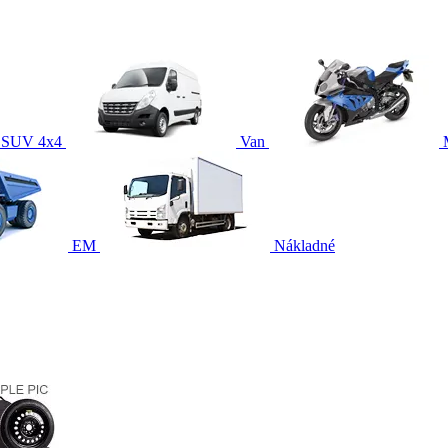
SUV 4x4
Van
EM
Nákladné