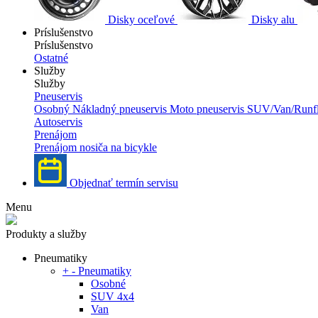
Disky oceľové
Disky alu
Príslušenstvo
Príslušenstvo
Ostatné
Služby
Služby
Pneuservis
Osobný
Nákladný pneuservis
Moto pneuservis
SUV/Van/Runfl
Autoservis
Prenájom
Prenájom nosiča na bicykle
Objednať termín servisu
Menu
Produkty a služby
Pneumatiky
+
-
Pneumatiky
Osobné
SUV 4x4
Van