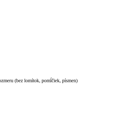
ozmeru (bez lomítok, pomĺčiek, písmen)