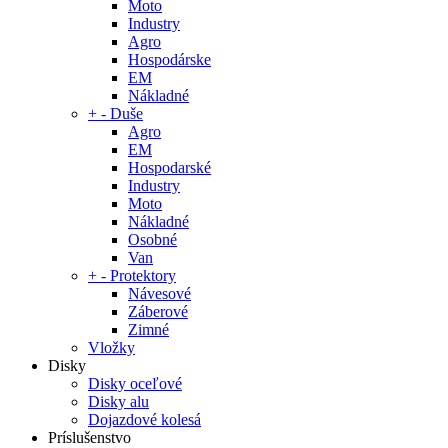
Moto
Industry
Agro
Hospodárske
EM
Nákladné
+
-
Duše
Agro
EM
Hospodarské
Industry
Moto
Nákladné
Osobné
Van
+
-
Protektory
Návesové
Záberové
Zimné
Vložky
Disky
Disky oceľové
Disky alu
Dojazdové kolesá
Príslušenstvo