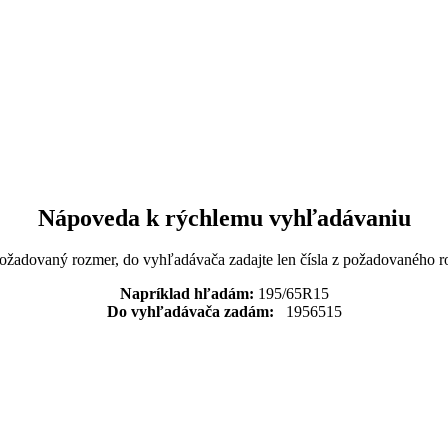
Nápoveda k rýchlemu vyhľadávaniu
požadovaný rozmer, do vyhľadávača zadajte len čísla z požadovaného r
Napríklad hľadám:
195/65R15
Do vyhľadávača zadám:
1956515