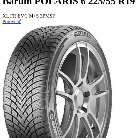
Barum POLARIS 6 225/55 R19 
XL FR EVC M+S 3PMSF
Porovnať