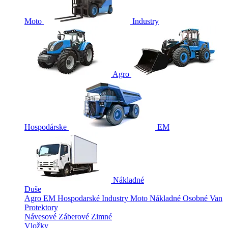
Moto
Industry
Agro
Hospodárske
EM
Nákladné
Duše
Agro
EM
Hospodarské
Industry
Moto
Nákladné
Osobné
Van
Protektory
Návesové
Záberové
Zimné
Vložky