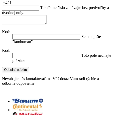
+421
Telefónne číslo zadávajte bez predvoľby a
úvodnej nuly.
Kod:
Sem napíšte
"iamhuman"
Kod:
Toto pole nechajte
prázdne
Neváhajte nás kontaktovať, na Váš dotaz Vám radi rýchle a
odborne odpovieme.