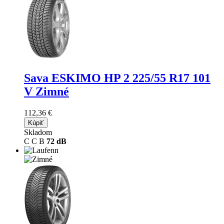
Sava ESKIMO HP 2
225/55 R17 101
V Zimné
112,36 €
Kúpiť
Skladom
C
C
B
72 dB