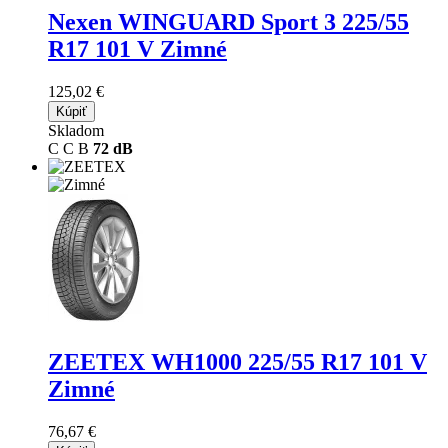
Nexen WINGUARD Sport 3
225/55
R17 101 V Zimné
125,02 €
Kúpiť
Skladom
C
C
B
72 dB
ZEETEX WH1000
225/55 R17 101 V
Zimné
76,67 €