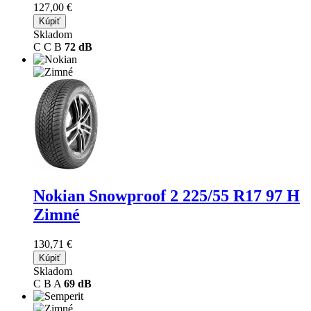
127,00 €
Kúpiť
Skladom
C
C
B
72 dB
Nokian Snowproof 2
225/55 R17 97 H
Zimné
130,71 €
Kúpiť
Skladom
C
B
A
69 dB