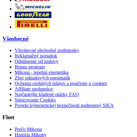
Všeobecné
Všeobecné obchodné podmienky
Reklamačný poriadok
Odstúpenie od zmluvy
Bonus program
Mikona - tepelná energetika
Zber odpadových pneumatík
Ochrana osobných údajov a poučenie o cookies
Affiliate spolupráca
Najčastejšie kladené otázky FAQ
Spracovanie Cookies
Projekt kybernetickej bezpečnosti podporený SIEA
Fleet
Prečo Mikona
História Mikony