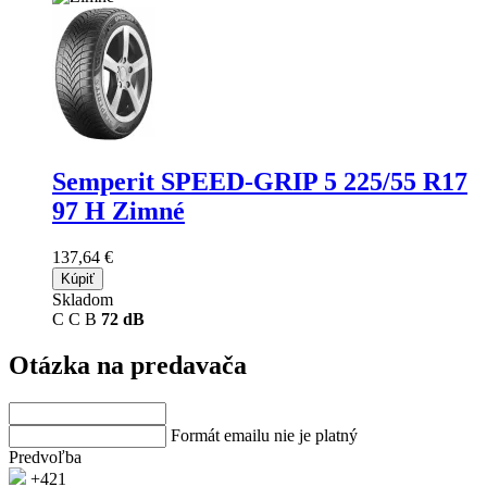
Semperit SPEED-GRIP 5
225/55 R17
97 H Zimné
137,64 €
Kúpiť
Skladom
C
C
B
72 dB
Otázka na predavača
Formát emailu nie je platný
Predvoľba
+421