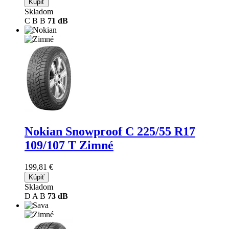
Kúpiť
Skladom
C
B
B
71 dB
Nokian Snowproof C
225/55 R17
109/107 T Zimné
199,81 €
Kúpiť
Skladom
D
A
B
73 dB