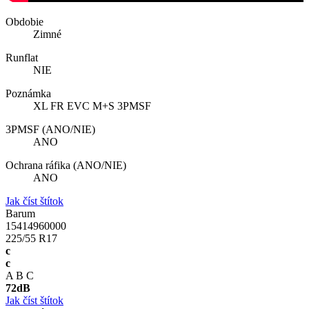
Obdobie
Zimné
Runflat
NIE
Poznámka
XL FR EVC M+S 3PMSF
3PMSF (ANO/NIE)
ANO
Ochrana ráfika (ANO/NIE)
ANO
Jak číst štítok
Barum
15414960000
225/55 R17
c
c
A
B
C
72
dB
Jak číst štítok