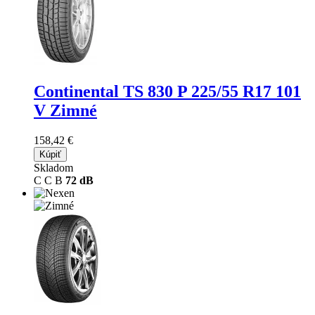
Continental TS 830 P
225/55 R17 101
V Zimné
158,42 €
Kúpiť
Skladom
C
C
B
72 dB