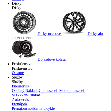
Disky
Disky
Disky oceľové
Disky alu
Dojazdové kolesá
Príslušenstvo
Príslušenstvo
Ostatné
Služby
Služby
Pneuservis
Osobný
Nákladný pneuservis
Moto pneuservis
SUV/Van/Runflat
Autoservis
Prenájom
Prenájom nosiča na bicykle