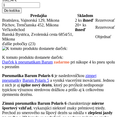
Do košíka
Predajňa
Skladom
Bratislava, Vajnorská 129, Mikona
2 ks
ihneď
Rezervovať
Púchov, Trenčianska 452, Mikona
20+ ks
Rezervovať
Veľkoobchod
ihneď
Banská Bystrica, Zvolenská cesta 6854/51,
Objednať
Mikona
ďalšie pobočky
(23)
K tomuto produktu dostanete darček:
Darček k pneumatikam Barum
zadarmo
pri nákupe 4 ks pneu spolu
s prezutím
Pneumatika Barum Polaris 6
je nasledovníčkou
zimnej
pneumatiky
Barum Polaris 5
a vyniká viacerými inováciami. Jednou
z nich je aj
úplne nový dezén
, ktorý po prvýkrát nedisponuje
typickou výraznou stredovou drážkou a prišlo aj k celkovému
zjemneniu dezénu.
Zimnú pneumatiku Barum Polaris 6
charakterizuje
mierne
športový vzhľad
, vykazujúci niektoré znaky prémiovej triedy.
Prechod zo smerového na šípový dezén sa odráža v
zlepšení jazdy