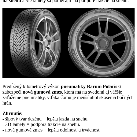
na snehu
a 3D lamely sa podieľajú na podpore trakcie na snehu.
Predĺžený kilometrový výkon
pneumatiky Barum Polaris 6
zabezpečí
nová gumová zmes
, ktorá má na svedomí aj väčšie
zaťaženie pneumatiky, vďaka čomu je menší uhol skosenia bočných
hrán.
Zhrnutie:
-
šípový tvar dezénu = lepšia jazda na snehu
- 3D lamely = podpora trakcie na snehu.
- nová gumová zmes = lepšia odolnosť a trvácnosť