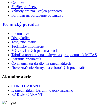
Cenníky
Služby pre fleety
Výhody pre zmluvných partnerov
Formulár na odstúpenie od zmluvy
Technický poradca
Pneumatiky
Disky kolies
Testy pneumatík
Technické informácie
Mýty o zimných pneumatikách
Tabuľka rozmerov nákladných a agro pneumatík MITAS
Starnutie pneumatík
Čo znamenajú skratky na pneumatikách
Nové značenie zimných a celoročných pneumatík
Aktuálne akcie
CONTI GARANT
K pneumatikám Barum - darček zadarmo
BARUM GARANT