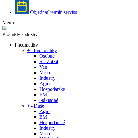
Objednať termín servisu
Menu
Produkty a služby
Pneumatiky
+
-
Pneumatiky
Osobné
SUV 4x4
Van
Moto
Industry
Agro
Hospodárske
EM
Nákladné
+
-
Duše
Agro
EM
Hospodarské
Industry
Moto