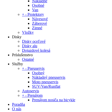
Nákladné
Osobné
Van
+
-
Protektory
Návesové
Záberové
Zimné
Vložky
Disky
Disky oceľové
Disky alu
Dojazdové kolesá
Príslušenstvo
Ostatné
Služby
+
-
Pneuservis
Osobný
Nákladný pneuservis
Moto pneuservis
SUV/Van/Runflat
Autoservis
+
-
Prenájom
Prenájom nosiča na bicykle
Poradňa
O nás