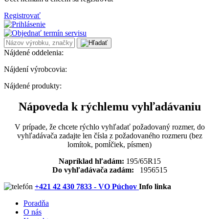
Registrovať
Nájdené oddelenia:
Nájdení výrobcovia:
Nájdené produkty:
Nápoveda k rýchlemu vyhľadávaniu
V prípade, že chcete rýchlo vyhľadať požadovaný rozmer, do
vyhľadávača zadajte len čísla z požadovaného rozmeru (bez
lomítok, pomĺčiek, písmen)
Napríklad hľadám:
195/65R15
Do vyhľadávača zadám:
1956515
+421 42 430 7833 - VO Púchov
Info linka
Poradňa
O nás