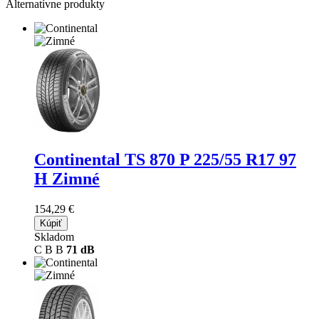
Alternatívne produkty
Continental TS 870 P
225/55 R17 97
H Zimné
154,29 €
Kúpiť
Skladom
C
B
B
71 dB