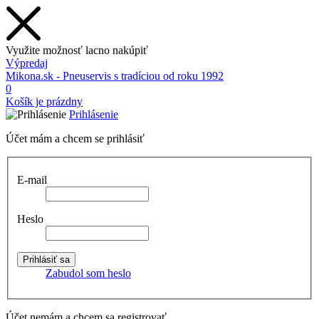
Využite možnosť lacno nakúpiť
Výpredaj
Mikona.sk - Pneuservis s tradíciou od roku 1992
0
Košík je prázdny
Prihlásenie
Účet mám a chcem se prihlásiť
E-mail
Heslo
Zabudol som heslo
Účet nemám a chcem sa registrovať