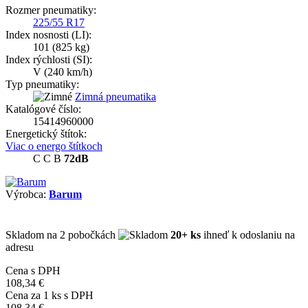
Rozmer pneumatiky:
225/55 R17
Index nosnosti (LI):
101
(825 kg)
Index rýchlosti (SI):
V
(240 km/h)
Typ pneumatiky:
Zimná pneumatika
Katalógové číslo:
15414960000
Energetický štítok:
Viac o energo štítkoch
C
C
B
72dB
Výrobca:
Barum
Skladom
na 2 pobočkách
20+ ks
ihneď k odoslaniu na
adresu
Cena s DPH
108,34 €
Cena za
1
ks s DPH
108,34 €