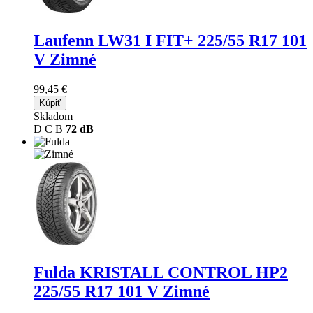
Laufenn LW31 I FIT+
225/55 R17 101
V Zimné
99,45 €
Kúpiť
Skladom
D
C
B
72 dB
Fulda KRISTALL CONTROL HP2
225/55 R17 101 V Zimné