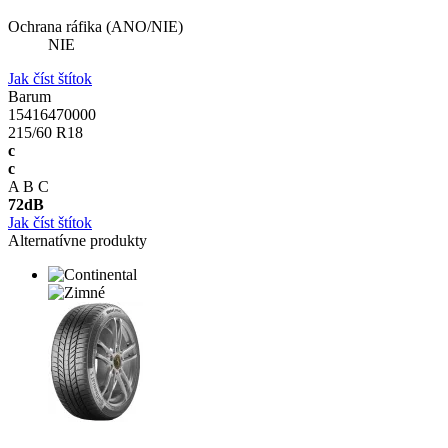
Ochrana ráfika (ANO/NIE)
NIE
Jak číst štítok
Barum
15416470000
215/60 R18
c
c
A
B
C
72
dB
Jak číst štítok
Alternatívne produkty