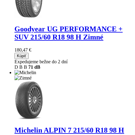
Goodyear UG PERFORMANCE +
SUV
215/60 R18 98 H Zimné
180,47 €
Kúpiť
Expedujeme bežne do 2 dní
D
B
B
71 dB
Michelin ALPIN 7
215/60 R18 98 H