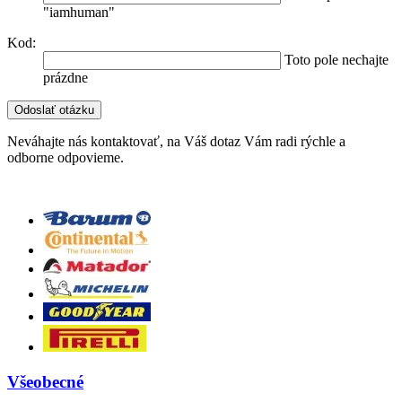
"iamhuman"
Kod:
Toto pole nechajte
prázdne
Neváhajte nás kontaktovať, na Váš dotaz Vám radi rýchle a
odborne odpovieme.
Všeobecné