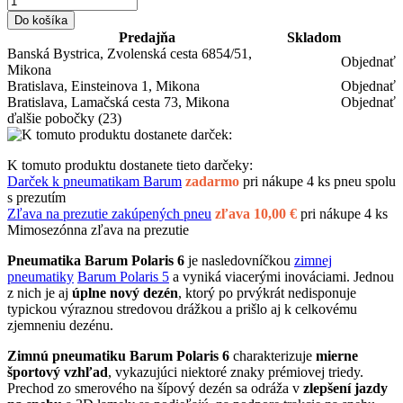
Do košíka
Predajňa
Skladom
Banská Bystrica, Zvolenská cesta 6854/51,
Objednať
Mikona
Bratislava, Einsteinova 1, Mikona
Objednať
Bratislava, Lamačská cesta 73, Mikona
Objednať
ďalšie pobočky
(23)
K tomuto produktu dostanete tieto darčeky:
Darček k pneumatikam Barum
zadarmo
pri nákupe 4 ks pneu spolu
s prezutím
Zľava na prezutie zakúpených pneu
zľava 10,00 €
pri nákupe 4 ks
Mimosezónna zľava na prezutie
Pneumatika Barum Polaris 6
je nasledovníčkou
zimnej
pneumatiky
Barum Polaris 5
a vyniká viacerými inováciami. Jednou
z nich je aj
úplne nový dezén
, ktorý po prvýkrát nedisponuje
typickou výraznou stredovou drážkou a prišlo aj k celkovému
zjemneniu dezénu.
Zimnú pneumatiku Barum Polaris 6
charakterizuje
mierne
športový vzhľad
, vykazujúci niektoré znaky prémiovej triedy.
Prechod zo smerového na šípový dezén sa odráža v
zlepšení jazdy