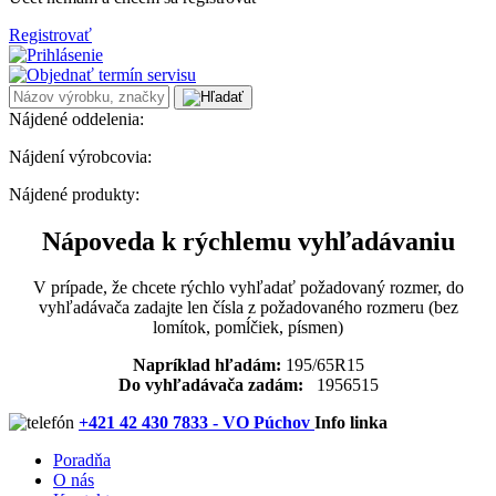
Registrovať
Nájdené oddelenia:
Nájdení výrobcovia:
Nájdené produkty:
Nápoveda k rýchlemu vyhľadávaniu
V prípade, že chcete rýchlo vyhľadať požadovaný rozmer, do
vyhľadávača zadajte len čísla z požadovaného rozmeru (bez
lomítok, pomĺčiek, písmen)
Napríklad hľadám:
195/65R15
Do vyhľadávača zadám:
1956515
+421 42 430 7833 - VO Púchov
Info linka
Poradňa
O nás