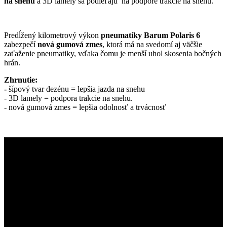
na snehu
a 3D lamely sa podieľajú na podpore trakcie na snehu.
Predĺžený kilometrový výkon
pneumatiky Barum Polaris 6
zabezpečí
nová gumová zmes
, ktorá má na svedomí aj väčšie
zaťaženie pneumatiky, vďaka čomu je menší uhol skosenia bočných
hrán.
Zhrnutie:
-
šípový tvar dezénu = lepšia jazda na snehu
- 3D lamely = podpora trakcie na snehu.
- nová gumová zmes = lepšia odolnosť a trvácnosť