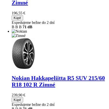
Zimné
196,55 €
Kúpiť
Expedujeme bežne do 2 dní
B
B
B
71 dB
Nokian Hakkapeliitta R5 SUV
215/60
R18 102 R Zimné
239,90 €
Kúpiť
Expedujeme bežne do 2 dní
B
D
B
71 dB