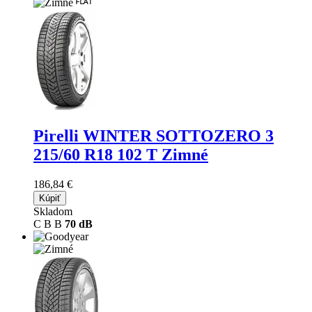
Pirelli WINTER SOTTOZERO 3
215/60 R18 102 T Zimné
186,84 €
Kúpiť
Skladom
C
B
B
70 dB