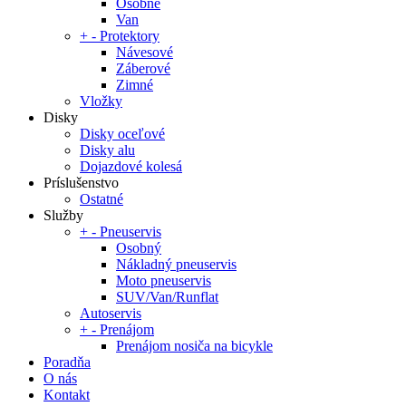
Osobné
Van
+
-
Protektory
Návesové
Záberové
Zimné
Vložky
Disky
Disky oceľové
Disky alu
Dojazdové kolesá
Príslušenstvo
Ostatné
Služby
+
-
Pneuservis
Osobný
Nákladný pneuservis
Moto pneuservis
SUV/Van/Runflat
Autoservis
+
-
Prenájom
Prenájom nosiča na bicykle
Poradňa
O nás
Kontakt