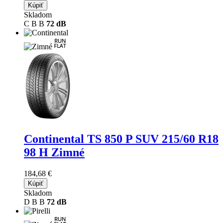
Kúpiť
Skladom
C
B
B
72 dB
Continental TS 850 P SUV
215/60 R18
98 H Zimné
184,68 €
Kúpiť
Skladom
D
B
B
72 dB