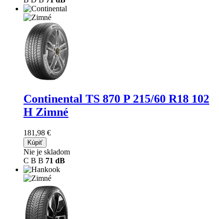
Continental TS 870 P
215/60 R18 102
H Zimné
181,98 €
Kúpiť
Nie je skladom
C
B
B
71 dB