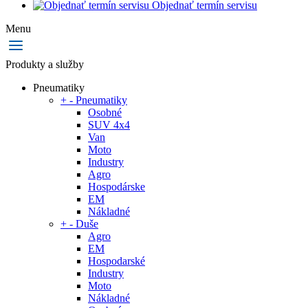
Objednať termín servisu
Menu
Produkty a služby
Pneumatiky
+
-
Pneumatiky
Osobné
SUV 4x4
Van
Moto
Industry
Agro
Hospodárske
EM
Nákladné
+
-
Duše
Agro
EM
Hospodarské
Industry
Moto
Nákladné