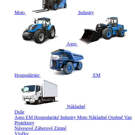
Moto
Industry
Agro
Hospodárske
EM
Nákladné
Duše
Agro
EM
Hospodarské
Industry
Moto
Nákladné
Osobné
Van
Protektory
Návesové
Záberové
Zimné
Vložky