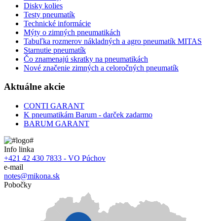
Disky kolies
Testy pneumatík
Technické informácie
Mýty o zimných pneumatikách
Tabuľka rozmerov nákladných a agro pneumatík MITAS
Starnutie pneumatík
Čo znamenajú skratky na pneumatikách
Nové značenie zimných a celoročných pneumatík
Aktuálne akcie
CONTI GARANT
K pneumatikám Barum - darček zadarmo
BARUM GARANT
Info linka
+421 42 430 7833 - VO Púchov
e-mail
notes@mikona.sk
Pobočky