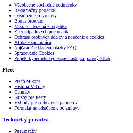
Všeobecné obchodné podmienky
Reklamačný poriadok
Odstúpenie od zmluvy
Bonus program
Mikona - tepelná energetika
Zber odpadových pneumatík
Ochrana osobných údajov a poučenie o cookies
Affiliate spolupráca
Najčastejšie kladené otázky FAQ
Spracovanie Cookies
Projekt kybernetickej bezpečnosti podporený SIEA
Fleet
Prečo Mikona
História Mikony
Cenníky
Služby pre fleety
Výhody pre zmluvných partnerov
Formulár na odstúpenie od zmluvy
Technický poradca
Pneumatiky