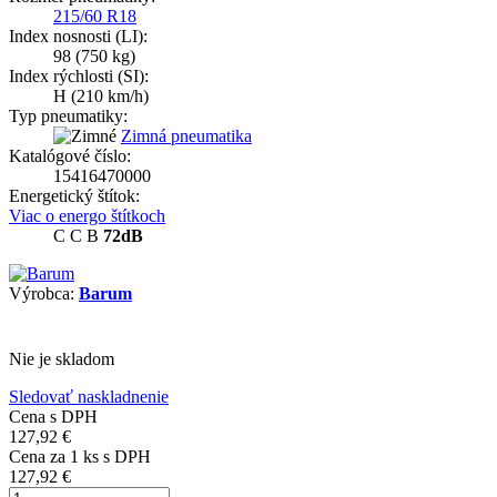
215/60 R18
Index nosnosti (LI):
98
(750 kg)
Index rýchlosti (SI):
H
(210 km/h)
Typ pneumatiky:
Zimná pneumatika
Katalógové číslo:
15416470000
Energetický štítok:
Viac o energo štítkoch
C
C
B
72dB
Výrobca:
Barum
Nie je skladom
Sledovať naskladnenie
Cena s DPH
127,92 €
Cena za
1
ks s DPH
127,92 €