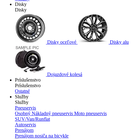
Disky
Disky
Disky oceľové
Disky alu
Dojazdové kolesá
Príslušenstvo
Príslušenstvo
Ostatné
Služby
Služby
Pneuservis
Osobný
Nákladný pneuservis
Moto pneuservis
SUV/Van/Runflat
Autoservis
Prenájom
Prenájom nosiča na bicykle