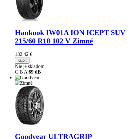
Hankook IW01A ION ICEPT SUV
215/60 R18 102 V Zimné
182,42 €
Kúpiť
Nie je skladom
C
B
A
69 dB
Goodyear ULTRAGRIP