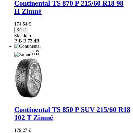
Continental TS 870 P
215/60 R18 98
H Zimné
174,54 €
Kúpiť
Skladom
B
B
B
72 dB
Continental TS 850 P SUV
215/60 R18
102 T Zimné
179,27 €