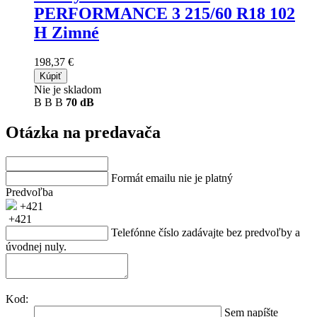
PERFORMANCE 3
215/60 R18 102
H Zimné
198,37 €
Kúpiť
Nie je skladom
B
B
B
70 dB
Otázka na predavača
Formát emailu nie je platný
Predvoľba
+421
+421
Telefónne číslo zadávajte bez predvoľby a
úvodnej nuly.
Kod:
Sem napíšte