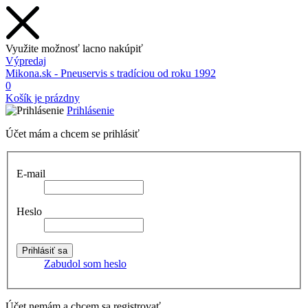
Využite možnosť lacno nakúpiť
Výpredaj
Mikona.sk - Pneuservis s tradíciou od roku 1992
0
Košík je prázdny
Prihlásenie
Účet mám a chcem se prihlásiť
E-mail
Heslo
Zabudol som heslo
Účet nemám a chcem sa registrovať