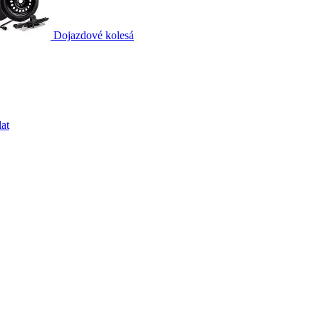
Dojazdové kolesá
at