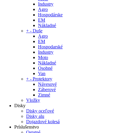
Industry
Agro
Hospodárske
EM
Nákladné
+
-
Duše
Agro
EM
Hospodarské
Industry
Moto
Nákladné
Osobné
Van
+
-
Protektory
Návesové
Záberové
Zimné
Vložky
Disky
Disky oceľové
Disky alu
Dojazdové kolesá
Príslušenstvo
Ostatné