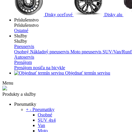
Disky oceľové
Disky alu
Príslušenstvo
Príslušenstvo
Ostatné
Služby
Služby
Pneuservis
Osobný
Nákladný pneuservis
Moto pneuservis
SUV/Van/Runfl
Autoservis
Prenájom
Prenájom nosiča na bicykle
Objednať termín servisu
Menu
Produkty a služby
Pneumatiky
+
-
Pneumatiky
Osobné
SUV 4x4
Van
Moto