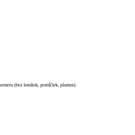
ozmeru (bez lomítok, pomĺčiek, písmen)