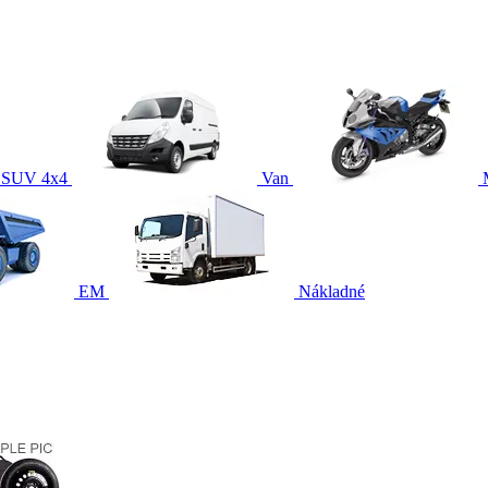
SUV 4x4
Van
EM
Nákladné