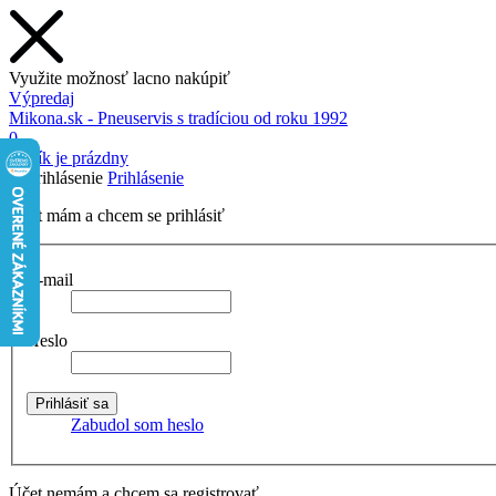
Využite možnosť lacno nakúpiť
Výpredaj
Mikona.sk - Pneuservis s tradíciou od roku 1992
0
Košík je prázdny
Prihlásenie
Účet mám a chcem se prihlásiť
E-mail
Heslo
Zabudol som heslo
Účet nemám a chcem sa registrovať