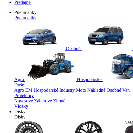
Predajne
Pneumatiky
Pneumatiky
Osobné
Agro
Hospodárske
Duše
Agro
EM
Hospodarské
Industry
Moto
Nákladné
Osobné
Van
Protektory
Návesové
Záberové
Zimné
Vložky
Disky
Disky