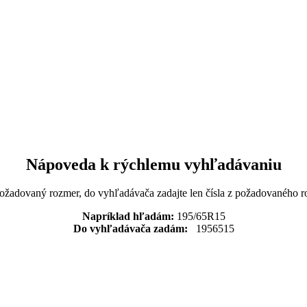
Nápoveda k rýchlemu vyhľadávaniu
požadovaný rozmer, do vyhľadávača zadajte len čísla z požadovaného r
Napríklad hľadám:
195/65R15
Do vyhľadávača zadám:
1956515