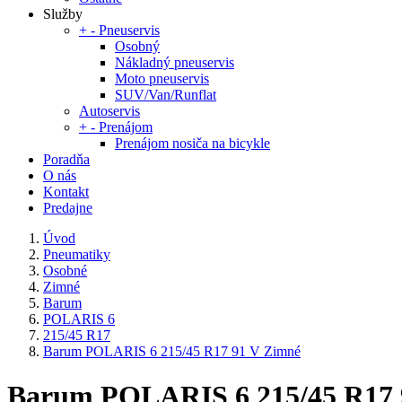
Služby
+
-
Pneuservis
Osobný
Nákladný pneuservis
Moto pneuservis
SUV/Van/Runflat
Autoservis
+
-
Prenájom
Prenájom nosiča na bicykle
Poradňa
O nás
Kontakt
Predajne
Úvod
Pneumatiky
Osobné
Zimné
Barum
POLARIS 6
215/45 R17
Barum POLARIS 6 215/45 R17 91 V Zimné
Barum POLARIS 6 215/45 R17 