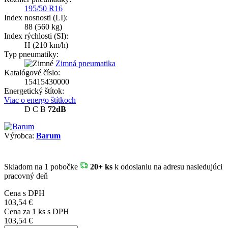
195/50 R16
Index nosnosti (LI):
88
(560 kg)
Index rýchlosti (SI):
H
(210 km/h)
Typ pneumatiky:
Zimná pneumatika
Katalógové číslo:
15415430000
Energetický štítok:
Viac o energo štítkoch
D
C
B
72dB
Výrobca:
Barum
Skladom
na 1 pobočke
20+ ks
k odoslaniu na adresu nasledujúci
pracovný deň
Cena s DPH
103,54 €
Cena za
1
ks s DPH
103,54 €