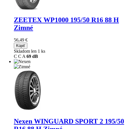
ZEETEX WP1000
195/50 R16 88 H
Zimné
56,49 €
Kúpiť
Skladom len 1 ks
C
C
A
69 dB
Nexen WINGUARD SPORT 2
195/50