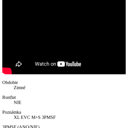
Obdobie
Zimné
Runflat
NIE
Poznámka
XL EVC M+S 3PMSF
3PMSF (ANO/NIE)