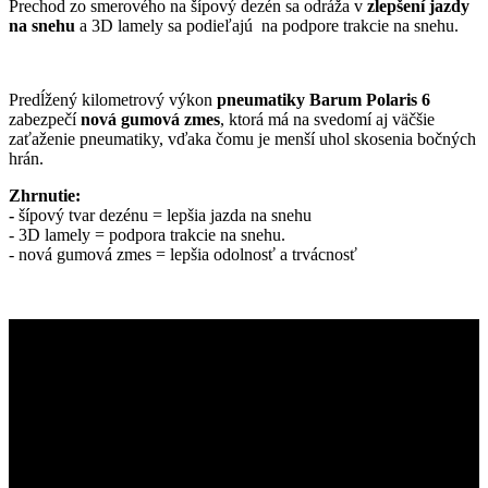
Prechod zo smerového na šípový dezén sa odráža v
zlepšení jazdy
na snehu
a 3D lamely sa podieľajú na podpore trakcie na snehu.
Predĺžený kilometrový výkon
pneumatiky Barum Polaris 6
zabezpečí
nová gumová zmes
, ktorá má na svedomí aj väčšie
zaťaženie pneumatiky, vďaka čomu je menší uhol skosenia bočných
hrán.
Zhrnutie:
-
šípový tvar dezénu = lepšia jazda na snehu
- 3D lamely = podpora trakcie na snehu.
- nová gumová zmes = lepšia odolnosť a trvácnosť