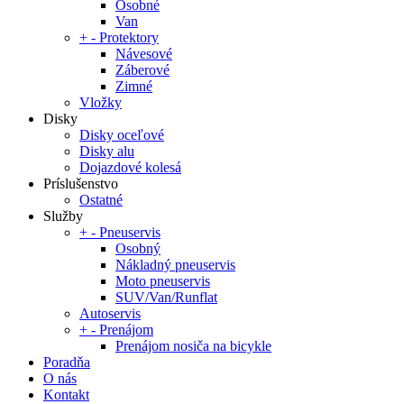
Osobné
Van
+
-
Protektory
Návesové
Záberové
Zimné
Vložky
Disky
Disky oceľové
Disky alu
Dojazdové kolesá
Príslušenstvo
Ostatné
Služby
+
-
Pneuservis
Osobný
Nákladný pneuservis
Moto pneuservis
SUV/Van/Runflat
Autoservis
+
-
Prenájom
Prenájom nosiča na bicykle
Poradňa
O nás
Kontakt