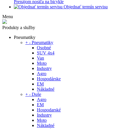
Prenájom nosiča na bicykle
Objednať termín servisu
Menu
Produkty a služby
Pneumatiky
+
-
Pneumatiky
Osobné
SUV 4x4
Van
Moto
Industry
Agro
Hospodárske
EM
Nákladné
+
-
Duše
Agro
EM
Hospodarské
Industry
Moto
Nákladné