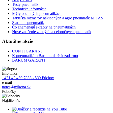
Testy pneumatík
Technické informácie
Mýty o zimných pneumatikách
Tabuľka rozmerov nákladných a agro pneumatík MITAS
Starnutie pneumatík
Čo znamenajú skratky na pneumatikách
Nové značenie zimných a celoročných pneumatík
Aktuálne akcie
CONTI GARANT
K pneumatikám Barum - darček zadarmo
BARUM GARANT
Info linka
+421 42 430 7833 - VO Púchov
e-mail
notes@mikona.sk
Pobočky
Nájdite nás