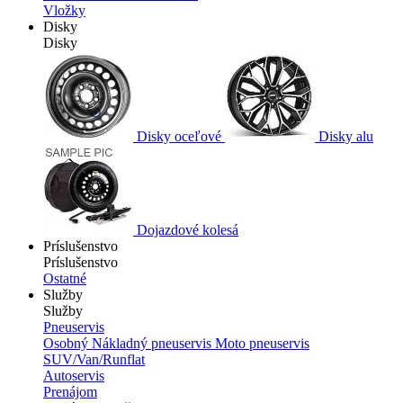
Vložky
Disky
Disky
Disky oceľové
Disky alu
Dojazdové kolesá
Príslušenstvo
Príslušenstvo
Ostatné
Služby
Služby
Pneuservis
Osobný
Nákladný pneuservis
Moto pneuservis
SUV/Van/Runflat
Autoservis
Prenájom