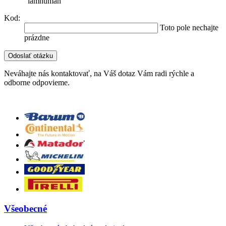
"iamhuman"
Kod:
Toto pole nechajte
prázdne
Neváhajte nás kontaktovať, na Váš dotaz Vám radi rýchle a
odborne odpovieme.
Všeobecné