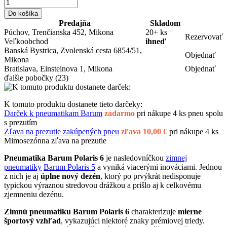
Do košíka
Predajňa
Skladom
Púchov, Trenčianska 452, Mikona
20+ ks
Rezervovať
Veľkoobchod
ihneď
Banská Bystrica, Zvolenská cesta 6854/51,
Objednať
Mikona
Bratislava, Einsteinova 1, Mikona
Objednať
ďalšie pobočky
(23)
K tomuto produktu dostanete tieto darčeky:
Darček k pneumatikam Barum
zadarmo
pri nákupe 4 ks pneu spolu
s prezutím
Zľava na prezutie zakúpených pneu
zľava 10,00 €
pri nákupe 4 ks
Mimosezónna zľava na prezutie
Pneumatika Barum Polaris 6
je nasledovníčkou
zimnej
pneumatiky
Barum Polaris 5
a vyniká viacerými inováciami. Jednou
z nich je aj
úplne nový dezén
, ktorý po prvýkrát nedisponuje
typickou výraznou stredovou drážkou a prišlo aj k celkovému
zjemneniu dezénu.
Zimnú pneumatiku Barum Polaris 6
charakterizuje
mierne
športový vzhľad
, vykazujúci niektoré znaky prémiovej triedy.