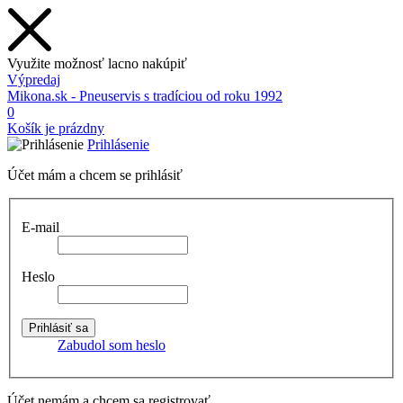
Využite možnosť lacno nakúpiť
Výpredaj
Mikona.sk - Pneuservis s tradíciou od roku 1992
0
Košík je prázdny
Prihlásenie
Účet mám a chcem se prihlásiť
E-mail
Heslo
Zabudol som heslo
Účet nemám a chcem sa registrovať