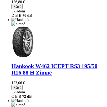
126,80 €
Kúpiť
Skladom
D
B
B
70 dB
Hankook W462 ICEPT RS3
195/50
R16 88 H Zimné
123,06 €
Kúpiť
Skladom
C
B
B
72 dB