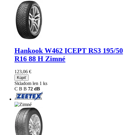
Hankook W462 ICEPT RS3
195/50
R16 88 H Zimné
123,06 €
Kúpiť
Skladom len 1 ks
C
B
B
72 dB