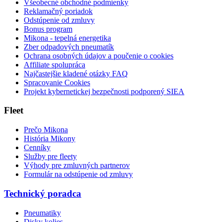
Všeobecné obchodné podmienky
Reklamačný poriadok
Odstúpenie od zmluvy
Bonus program
Mikona - tepelná energetika
Zber odpadových pneumatík
Ochrana osobných údajov a poučenie o cookies
Affiliate spolupráca
Najčastejšie kladené otázky FAQ
Spracovanie Cookies
Projekt kybernetickej bezpečnosti podporený SIEA
Fleet
Prečo Mikona
História Mikony
Cenníky
Služby pre fleety
Výhody pre zmluvných partnerov
Formulár na odstúpenie od zmluvy
Technický poradca
Pneumatiky
Disky kolies