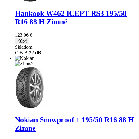
Hankook W462 ICEPT RS3
195/50
R16 88 H Zimné
123,06 €
Kúpiť
Skladom
C
B
B
72 dB
Nokian Snowproof 1
195/50 R16 88 H
Zimné