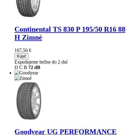
Continental TS 830 P
195/50 R16 88
H Zimné
167,56 €
Kúpiť
Expedujeme bežne do 2 dní
D
C
B
72 dB
Goodyear UG PERFORMANCE