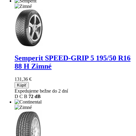
Semperit SPEED-GRIP 5
195/50 R16
88 H Zimné
131,36 €
Kúpiť
Expedujeme bežne do 2 dní
D
C
B
72 dB