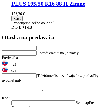
PLUS
195/50 R16 88 H Zimné
173,36 €
Kúpiť
Expedujeme bežne do 2 dní
D
B
B
71 dB
Otázka na predavača
Formát emailu nie je platný
Predvoľba
+421
+421
Telefónne číslo zadávajte bez predvoľby a
úvodnej nuly.
Kod:
Sem napíšte