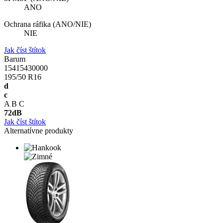
ANO
Ochrana ráfika (ANO/NIE)
NIE
Jak číst štítok
Barum
15415430000
195/50 R16
d
c
A
B
C
72
dB
Jak číst štítok
Alternatívne produkty