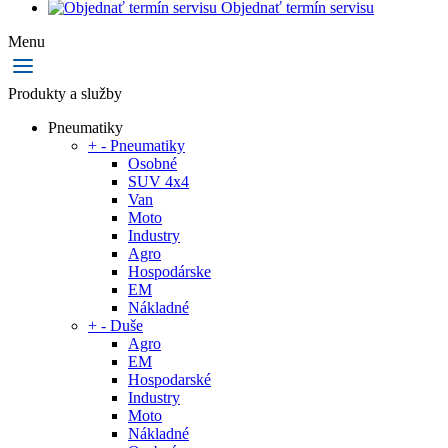
Objednať termín servisu
Menu
Produkty a služby
Pneumatiky
+
-
Pneumatiky
Osobné
SUV 4x4
Van
Moto
Industry
Agro
Hospodárske
EM
Nákladné
+
-
Duše
Agro
EM
Hospodarské
Industry
Moto
Nákladné