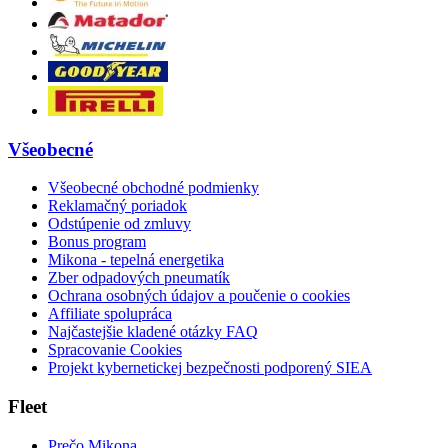
Všeobecné
Všeobecné obchodné podmienky
Reklamačný poriadok
Odstúpenie od zmluvy
Bonus program
Mikona - tepelná energetika
Zber odpadových pneumatík
Ochrana osobných údajov a poučenie o cookies
Affiliate spolupráca
Najčastejšie kladené otázky FAQ
Spracovanie Cookies
Projekt kybernetickej bezpečnosti podporený SIEA
Fleet
Prečo Mikona