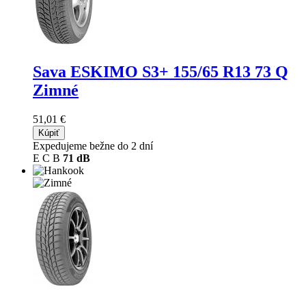
Sava ESKIMO S3+
155/65 R13 73 Q
Zimné
51,01 €
Kúpiť
Expedujeme bežne do 2 dní
E
C
B
71 dB