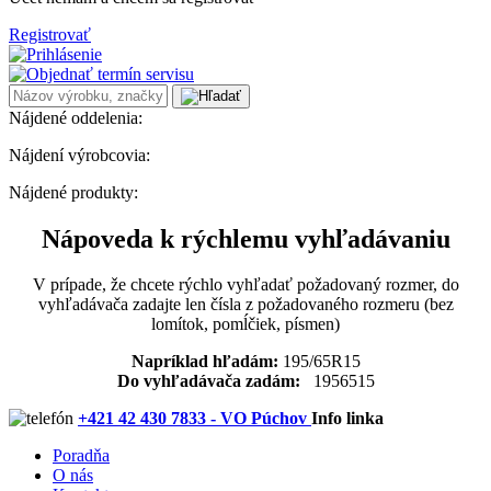
Registrovať
Nájdené oddelenia:
Nájdení výrobcovia:
Nájdené produkty:
Nápoveda k rýchlemu vyhľadávaniu
V prípade, že chcete rýchlo vyhľadať požadovaný rozmer, do
vyhľadávača zadajte len čísla z požadovaného rozmeru (bez
lomítok, pomĺčiek, písmen)
Napríklad hľadám:
195/65R15
Do vyhľadávača zadám:
1956515
+421 42 430 7833 - VO Púchov
Info linka
Poradňa
O nás