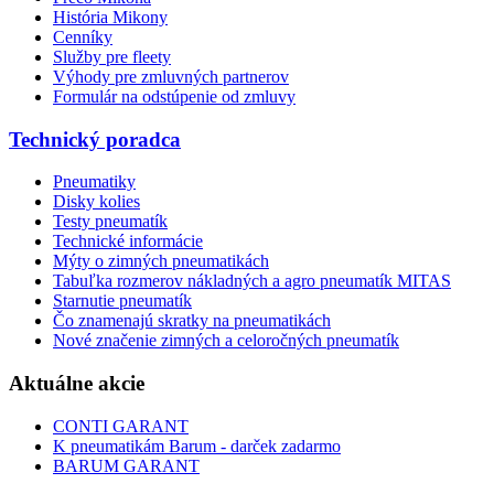
História Mikony
Cenníky
Služby pre fleety
Výhody pre zmluvných partnerov
Formulár na odstúpenie od zmluvy
Technický poradca
Pneumatiky
Disky kolies
Testy pneumatík
Technické informácie
Mýty o zimných pneumatikách
Tabuľka rozmerov nákladných a agro pneumatík MITAS
Starnutie pneumatík
Čo znamenajú skratky na pneumatikách
Nové značenie zimných a celoročných pneumatík
Aktuálne akcie
CONTI GARANT
K pneumatikám Barum - darček zadarmo
BARUM GARANT