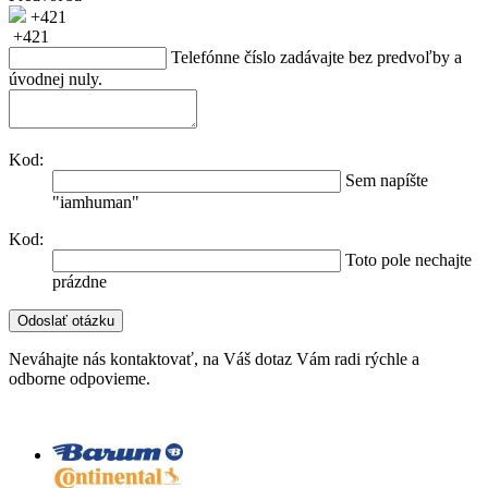
+421
+421
Telefónne číslo zadávajte bez predvoľby a
úvodnej nuly.
Kod:
Sem napíšte
"iamhuman"
Kod:
Toto pole nechajte
prázdne
Neváhajte nás kontaktovať, na Váš dotaz Vám radi rýchle a
odborne odpovieme.