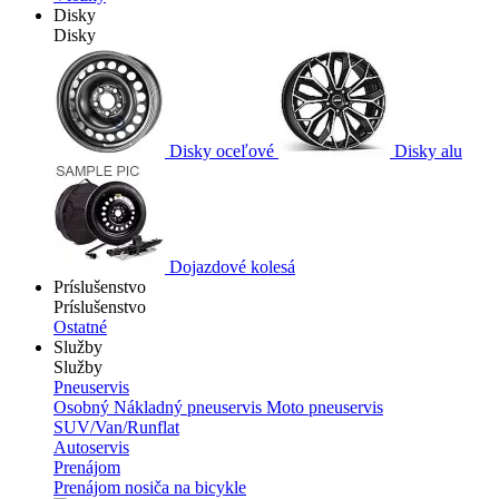
Disky
Disky
Disky oceľové
Disky alu
Dojazdové kolesá
Príslušenstvo
Príslušenstvo
Ostatné
Služby
Služby
Pneuservis
Osobný
Nákladný pneuservis
Moto pneuservis
SUV/Van/Runflat
Autoservis
Prenájom
Prenájom nosiča na bicykle