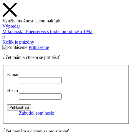
Využite možnosť lacno nakúpiť
Výpredaj
Mikona.sk - Pneuservis s tradíciou od roku 1992
0
Košík je prázdny
Prihlásenie
Účet mám a chcem se prihlásiť
E-mail
Heslo
Zabudol som heslo
Účet nemám a chcem sa registrovať