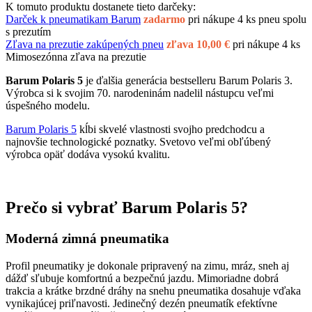
K tomuto produktu dostanete tieto darčeky:
Darček k pneumatikam Barum
zadarmo
pri nákupe 4 ks pneu spolu
s prezutím
Zľava na prezutie zakúpených pneu
zľava 10,00 €
pri nákupe 4 ks
Mimosezónna zľava na prezutie
Barum Polaris 5
je ďalšia generácia bestselleru Barum Polaris 3.
Výrobca si k svojim 70. narodeninám nadelil nástupcu veľmi
úspešného modelu.
Barum Polaris 5
kĺbi skvelé vlastnosti svojho predchodcu a
najnovšie technologické poznatky. Svetovo veľmi obľúbený
výrobca opäť dodáva vysokú kvalitu.
Prečo si vybrať Barum Polaris 5?
Moderná zimná pneumatika
Profil pneumatiky je dokonale pripravený na zimu, mráz, sneh aj
dážď sľubuje komfortnú a bezpečnú jazdu. Mimoriadne dobrá
trakcia a krátke brzdné dráhy na snehu pneumatika dosahuje vďaka
vynikajúcej priľnavosti. Jedinečný dezén pneumatík efektívne