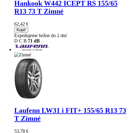
Hankook W442 ICEPT RS
155/65
R13 73 T Zimné
62,42 €
Kúpiť
Expedujeme bežne do 2 dní
D
C
B
71 dB
Laufenn LW31 i FIT+
155/65 R13 73
T Zimné
53,78 €