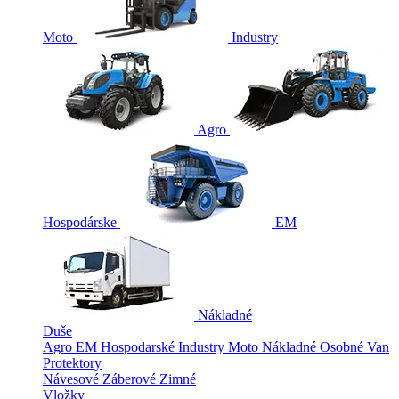
Moto
Industry
Agro
Hospodárske
EM
Nákladné
Duše
Agro
EM
Hospodarské
Industry
Moto
Nákladné
Osobné
Van
Protektory
Návesové
Záberové
Zimné
Vložky