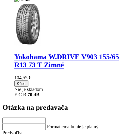
Yokohama W.DRIVE V903
155/65
R13 73 T Zimné
104,55 €
Kúpiť
Nie je skladom
E
C
B
70 dB
Otázka na predavača
Formát emailu nie je platný
Predvoľba