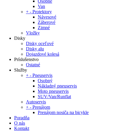
Osobné
Van
+
-
Protektory
Návesové
Záberové
Zimné
Vložky
Disky
Disky oceľové
Disky alu
Dojazdové kolesá
Príslušenstvo
Ostatné
Služby
+
-
Pneuservis
Osobný
Nákladný pneuservis
Moto pneuservis
SUV/Van/Runflat
Autoservis
+
-
Prenájom
Prenájom nosiča na bicykle
Poradňa
O nás
Kontakt