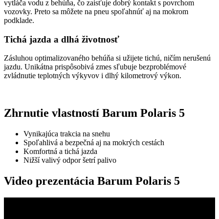
vytláča vodu z behúňa, čo zaisťuje dobrý kontakt s povrchom
vozovky. Preto sa môžete na pneu spoľahnúť aj na mokrom
podklade.
Tichá jazda a dlhá životnosť
Zásluhou optimalizovaného behúňa si užijete tichú, ničím nerušenú
jazdu. Unikátna prispôsobivá zmes sľubuje bezproblémové
zvládnutie teplotných výkyvov i dlhý kilometrový výkon.
Zhrnutie vlastností Barum Polaris 5
Vynikajúca trakcia na snehu
Spoľahlivá a bezpečná aj na mokrých cestách
Komfortná a tichá jazda
Nižší valivý odpor šetrí palivo
Video prezentácia Barum Polaris 5