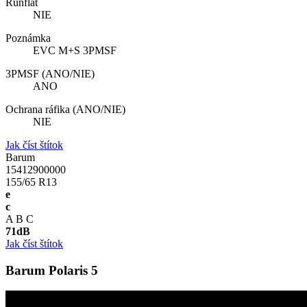
Runflat
NIE
Poznámka
EVC M+S 3PMSF
3PMSF (ANO/NIE)
ANO
Ochrana ráfika (ANO/NIE)
NIE
Jak číst štítok
Barum
15412900000
155/65 R13
e
c
A
B
C
71
dB
Jak číst štítok
Barum Polaris 5