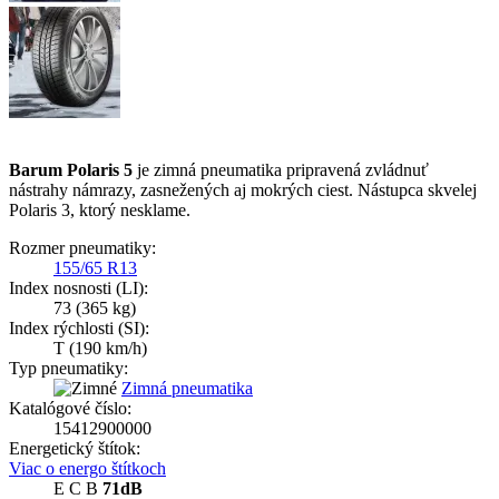
Barum Polaris 5
je zimná pneumatika pripravená zvládnuť
nástrahy námrazy, zasnežených aj mokrých ciest. Nástupca skvelej
Polaris 3, ktorý nesklame.
Rozmer pneumatiky:
155/65 R13
Index nosnosti (LI):
73
(365 kg)
Index rýchlosti (SI):
T
(190 km/h)
Typ pneumatiky:
Zimná pneumatika
Katalógové číslo:
15412900000
Energetický štítok:
Viac o energo štítkoch
E
C
B
71dB