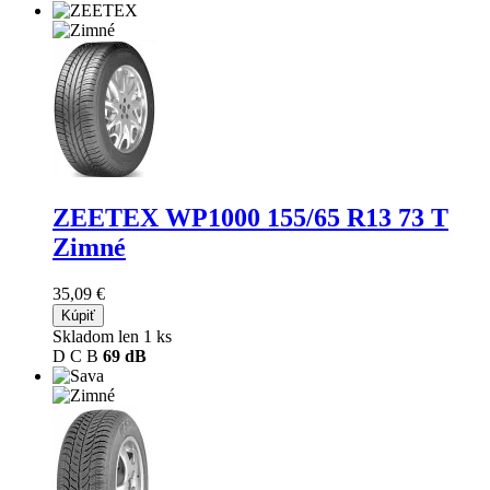
ZEETEX WP1000
155/65 R13 73 T
Zimné
35,09 €
Kúpiť
Skladom len 1 ks
D
C
B
69 dB