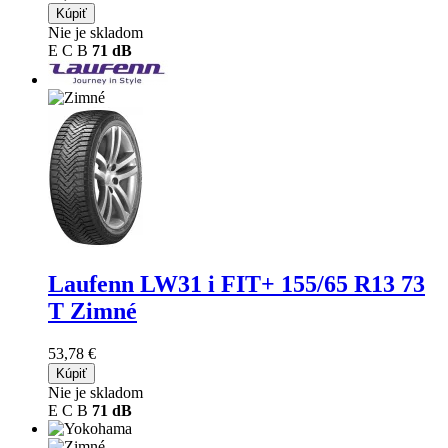
Kúpiť
Nie je skladom
E
C
B
71 dB
Laufenn LW31 i FIT+
155/65 R13 73
T Zimné
53,78 €
Kúpiť
Nie je skladom
E
C
B
71 dB