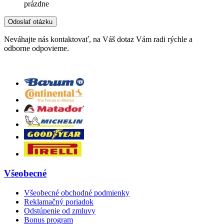
prázdne
Neváhajte nás kontaktovať, na Váš dotaz Vám radi rýchle a
odborne odpovieme.
Všeobecné
Všeobecné obchodné podmienky
Reklamačný poriadok
Odstúpenie od zmluvy
Bonus program