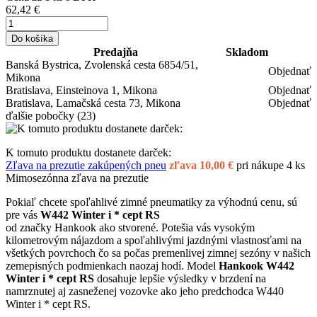
62,42 €
Do košíka
Predajňa
Skladom
Banská Bystrica, Zvolenská cesta 6854/51,
Objednať
Mikona
Bratislava, Einsteinova 1, Mikona
Objednať
Bratislava, Lamačská cesta 73, Mikona
Objednať
ďalšie pobočky
(23)
K tomuto produktu dostanete darček:
Zľava na prezutie zakúpených pneu
zľava 10,00 €
pri nákupe 4 ks
Mimosezónna zľava na prezutie
Pokiaľ chcete spoľahlivé zimné pneumatiky za výhodnú cenu, sú
pre vás
W442 Winter i * cept RS
od značky Hankook ako stvorené. Potešia vás vysokým
kilometrovým nájazdom a spoľahlivými jazdnými vlastnosťami na
všetkých povrchoch čo sa počas premenlivej zimnej sezóny v našich
zemepisných podmienkach naozaj hodí. Model
Hankook W442
Winter i * cept RS
dosahuje lepšie výsledky v brzdení na
namrznutej aj zasneženej vozovke ako jeho predchodca W440
Winter i * cept RS.