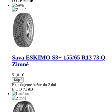
D
C
B
69 dB
Sava ESKIMO S3+
155/65 R13 73 Q
Zimné
51,01 €
Kúpiť
Expedujeme bežne do 2 dní
E
C
B
71 dB