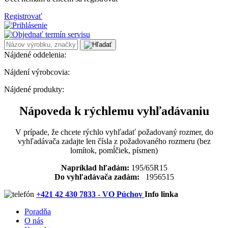
Registrovať
Nájdené oddelenia:
Nájdení výrobcovia:
Nájdené produkty:
Nápoveda k rýchlemu vyhľadávaniu
V prípade, že chcete rýchlo vyhľadať požadovaný rozmer, do
vyhľadávača zadajte len čísla z požadovaného rozmeru (bez
lomítok, pomĺčiek, písmen)
Napríklad hľadám:
195/65R15
Do vyhľadávača zadám:
1956515
+421 42 430 7833 - VO Púchov
Info linka
Poradňa
O nás