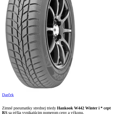
Darček
Zimné pneumatiky strednej triedy
Hankook W442 Winter i * cept
RS
sa pýšia vynikajúcim pomerom ceny a výkonu.