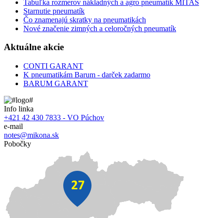
Tabuľka rozmerov nákladných a agro pneumatík MITAS
Starnutie pneumatík
Čo znamenajú skratky na pneumatikách
Nové značenie zimných a celoročných pneumatík
Aktuálne akcie
CONTI GARANT
K pneumatikám Barum - darček zadarmo
BARUM GARANT
Info linka
+421 42 430 7833 - VO Púchov
e-mail
notes@mikona.sk
Pobočky