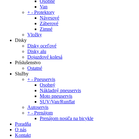
Osobné
Van
+
-
Protektory
Návesové
Záberové
Zimné
Vložky
Disky
Disky oceľové
Disky alu
Dojazdové kolesá
Príslušenstvo
Ostatné
Služby
+
-
Pneuservis
Osobný
Nákladný pneuservis
Moto pneuservis
SUV/Van/Runflat
Autoservis
+
-
Prenájom
Prenájom nosiča na bicykle
Poradňa
O nás
Kontakt