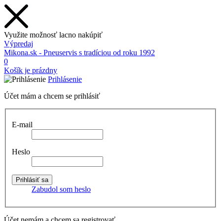
Využite možnosť lacno nakúpiť
Výpredaj
Mikona.sk - Pneuservis s tradíciou od roku 1992
0
Košík je prázdny
Prihlásenie
Účet mám a chcem se prihlásiť
E-mail
Heslo
Zabudol som heslo
Účet nemám a chcem sa registrovať