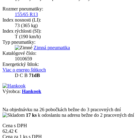
Rozmer pneumatiky:
155/65 R13
Index nosnosti (LI):
73
(365 kg)
Index rýchlosti (SI):
T
(190 km/h)
Typ pneumatiky:
Zimná pneumatika
Katalógové číslo:
1010659
Energetický štítok:
Viac o energo štítkoch
D
C
B
71dB
Výrobca:
Hankook
Na objednávku
na 26 pobočkách
bežne do 3 pracovných dní
17 ks
k odoslaniu na adresu bežne do 2 pracovných dní
Cena s DPH
62,42 €
Cena za
1
ks s DPH