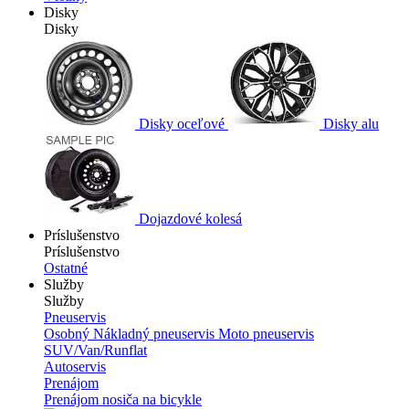
Disky
Disky
Disky oceľové
Disky alu
Dojazdové kolesá
Príslušenstvo
Príslušenstvo
Ostatné
Služby
Služby
Pneuservis
Osobný
Nákladný pneuservis
Moto pneuservis
SUV/Van/Runflat
Autoservis
Prenájom
Prenájom nosiča na bicykle