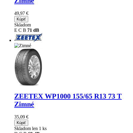
Zimné
49,97 €
Kúpiť
Skladom
E
C
B
71 dB
ZEETEX WP1000
155/65 R13 73 T
Zimné
35,09 €
Kúpiť
Skladom len 1 ks