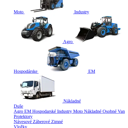
Moto
Industry
Agro
Hospodárske
EM
Nákladné
Duše
Agro
EM
Hospodarské
Industry
Moto
Nákladné
Osobné
Van
Protektory
Návesové
Záberové
Zimné
Vložky