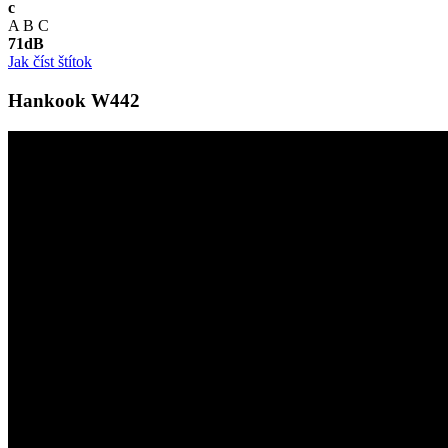
c
A
B
C
71
dB
Jak číst štítok
Hankook W442