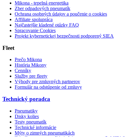
Mikona - tepelná energetika
Zber odpadových pneumatík
Ochrana osobných údajov a poučenie o cookies
Affiliate spolupráca
Najčastejšie kladené otázky FAQ
Spracovanie Cookies
Projekt kybernetickej bezpečnosti podporený SIEA
Fleet
Prečo Mikona
História Mikony
Cenníky
Služby pre fleety
Výhody pre zmluvných partnerov
Formulár na odstúpenie od zmluvy
Technický poradca
Pneumatiky
Disky kolies
Testy pneumatík
Technické informácie
Mýty o zimných pneumatikách