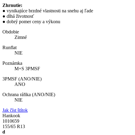
Zhrnutie:
● vynikajúce brzdné vlastnosti na snehu aj ľade
● dlhá životnosť
● dobrý pomer ceny a výkonu
Obdobie
Zimné
Runflat
NIE
Poznámka
M+S 3PMSF
3PMSF (ANO/NIE)
ANO
Ochrana ráfika (ANO/NIE)
NIE
Jak číst štítok
Hankook
1010659
155/65 R13
d