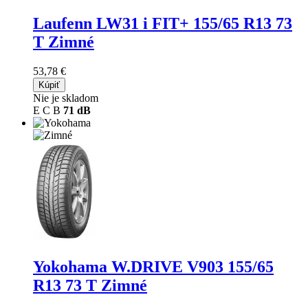
Laufenn LW31 i FIT+
155/65 R13 73
T Zimné
53,78 €
Kúpiť
Nie je skladom
E
C
B
71 dB
Yokohama W.DRIVE V903
155/65
R13 73 T Zimné