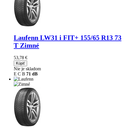
Laufenn LW31 i FIT+
155/65 R13 73
T Zimné
53,78 €
Kúpiť
Nie je skladom
E
C
B
71 dB