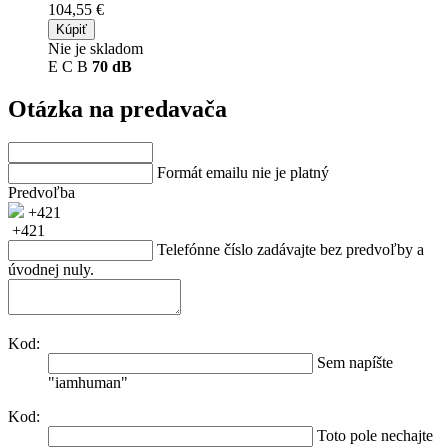
104,55 €
Kúpiť
Nie je skladom
E
C
B
70 dB
Otázka na predavača
Formát emailu nie je platný
Predvoľba
+421
+421
Telefónne číslo zadávajte bez predvoľby a
úvodnej nuly.
Kod:
Sem napíšte
"iamhuman"
Kod:
Toto pole nechajte