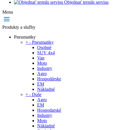
Objednať termín servisu
Menu
Produkty a služby
Pneumatiky
+
-
Pneumatiky
Osobné
SUV 4x4
Van
Moto
Industry
Agro
Hospodárske
EM
Nákladné
+
-
Duše
Agro
EM
Hospodarské
Industry
Moto
Nákladné