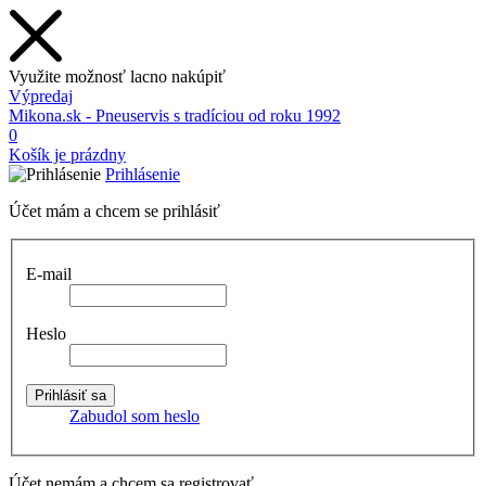
Využite možnosť lacno nakúpiť
Výpredaj
Mikona.sk - Pneuservis s tradíciou od roku 1992
0
Košík je prázdny
Prihlásenie
Účet mám a chcem se prihlásiť
E-mail
Heslo
Zabudol som heslo
Účet nemám a chcem sa registrovať