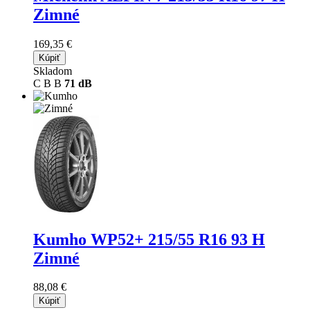
Zimné
169,35 €
Kúpiť
Skladom
C
B
B
71 dB
Kumho WP52+
215/55 R16 93 H
Zimné
88,08 €
Kúpiť