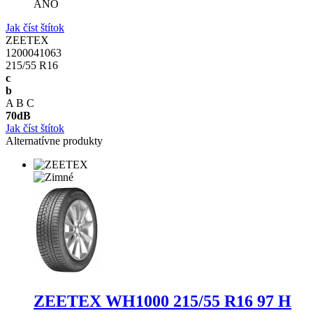
ANO
Jak číst štítok
ZEETEX
1200041063
215/55 R16
c
b
A
B
C
70
dB
Jak číst štítok
Alternatívne produkty
ZEETEX WH1000
215/55 R16 97 H