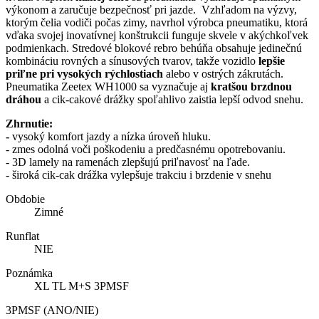
výkonom a zaručuje bezpečnosť pri jazde. Vzhľadom na výzvy,
ktorým čelia vodiči počas zimy, navrhol výrobca pneumatiku, ktorá
vďaka svojej inovatívnej konštrukcii funguje skvele v akýchkoľvek
podmienkach. Stredové blokové rebro behúňa obsahuje jedinečnú
kombináciu rovných a sínusových tvarov, takže vozidlo
lepšie
priľne pri vysokých rýchlostiach
alebo v ostrých zákrutách.
Pneumatika Zeetex WH1000 sa vyznačuje aj
kratšou brzdnou
dráhou
a cik-cakové drážky spoľahlivo zaistia lepší odvod snehu.
Zhrnutie:
-
vysoký komfort jazdy a nízka úroveň hluku.
- zmes odolná voči poškodeniu a predčasnému opotrebovaniu.
- 3D lamely na ramenách zlepšujú priľnavosť na ľade.
- široká cik-cak drážka vylepšuje trakciu i brzdenie v snehu
Obdobie
Zimné
Runflat
NIE
Poznámka
XL TL M+S 3PMSF
3PMSF (ANO/NIE)