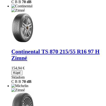
C
B
B
70 dB
Continental TS 870
215/55 R16 97 H
Zimné
154,94 €
Kúpiť
Skladom
C
B
B
70 dB