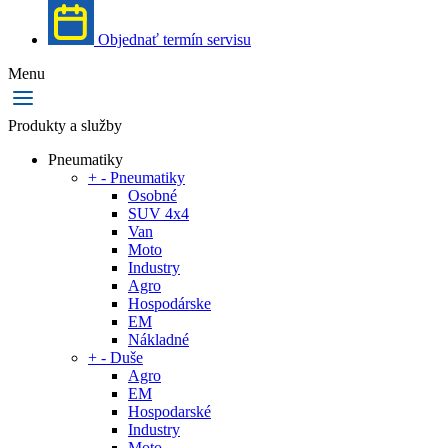
Objednať termín servisu
Menu
Produkty a služby
Pneumatiky
+
-
Pneumatiky
Osobné
SUV 4x4
Van
Moto
Industry
Agro
Hospodárske
EM
Nákladné
+
-
Duše
Agro
EM
Hospodarské
Industry
Moto