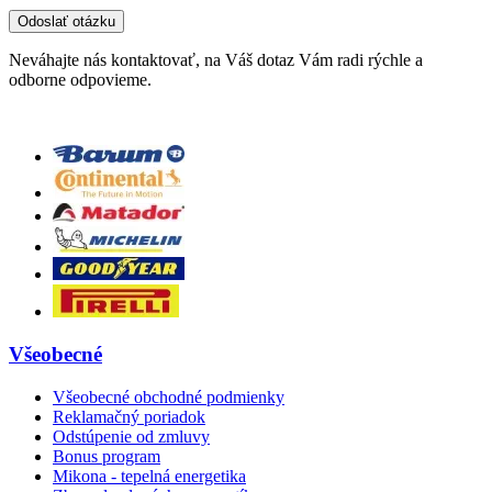
Neváhajte nás kontaktovať, na Váš dotaz Vám radi rýchle a
odborne odpovieme.
Všeobecné
Všeobecné obchodné podmienky
Reklamačný poriadok
Odstúpenie od zmluvy
Bonus program
Mikona - tepelná energetika