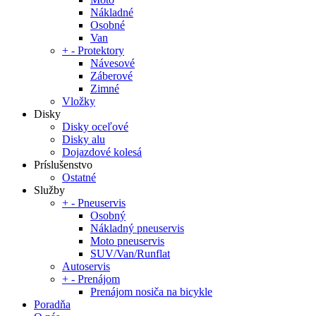
Nákladné
Osobné
Van
+
-
Protektory
Návesové
Záberové
Zimné
Vložky
Disky
Disky oceľové
Disky alu
Dojazdové kolesá
Príslušenstvo
Ostatné
Služby
+
-
Pneuservis
Osobný
Nákladný pneuservis
Moto pneuservis
SUV/Van/Runflat
Autoservis
+
-
Prenájom
Prenájom nosiča na bicykle
Poradňa