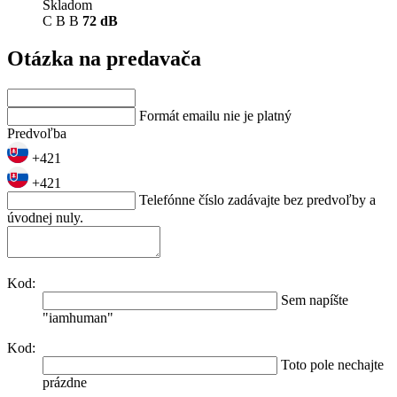
Skladom
C
B
B
72 dB
Otázka na predavača
Formát emailu nie je platný
Predvoľba
+421
+421
Telefónne číslo zadávajte bez predvoľby a
úvodnej nuly.
Kod:
Sem napíšte
"iamhuman"
Kod:
Toto pole nechajte
prázdne