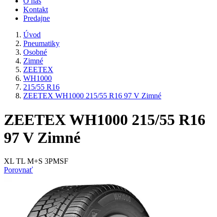
O nás
Kontakt
Predajne
Úvod
Pneumatiky
Osobné
Zimné
ZEETEX
WH1000
215/55 R16
ZEETEX WH1000 215/55 R16 97 V Zimné
ZEETEX WH1000 215/55 R16
97 V Zimné
XL TL M+S 3PMSF
Porovnať