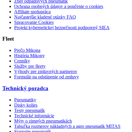
Zber odpadových pneumatík
Ochrana osobných údajov a poučenie o cookies
Affiliate spolupráca
Najčastejšie kladené otázky FAQ
Spracovanie Cookies
Projekt kybernetickej bezpečnosti podporený SIEA
Fleet
Prečo Mikona
História Mikony
Cenníky
Služby pre fleety
Výhody pre zmluvných partnerov
Formulár na odstúpenie od zmluvy
Technický poradca
Pneumatiky
Disky kolies
Testy pneumatík
Technické informácie
Mýty o zimných pneumatikách
Tabuľka rozmerov nákladných a agro pneumatík MITAS
Starnutie pneumatík