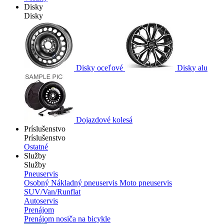
Disky
Disky
Disky oceľové
Disky alu
Dojazdové kolesá
Príslušenstvo
Príslušenstvo
Ostatné
Služby
Služby
Pneuservis
Osobný
Nákladný pneuservis
Moto pneuservis
SUV/Van/Runflat
Autoservis
Prenájom
Prenájom nosiča na bicykle