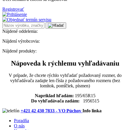
Registrovať
Nájdené oddelenia:
Nájdení výrobcovia:
Nájdené produkty:
Nápoveda k rýchlemu vyhľadávaniu
V prípade, že chcete rýchlo vyhľadať požadovaný rozmer, do
vyhľadávača zadajte len čísla z požadovaného rozmeru (bez
lomítok, pomĺčiek, písmen)
Napríklad hľadám:
195/65R15
Do vyhľadávača zadám:
1956515
+421 42 430 7833 - VO Púchov
Info linka
Poradňa
O nás