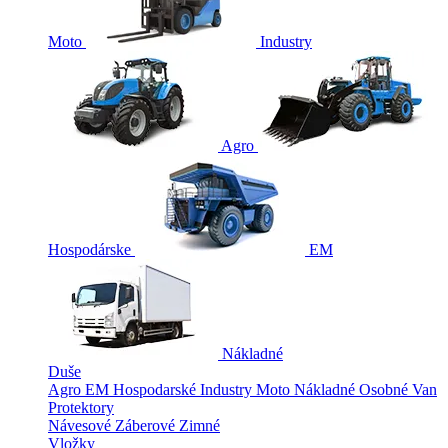
Moto
Industry
Agro
Hospodárske
EM
Nákladné
Duše
Agro
EM
Hospodarské
Industry
Moto
Nákladné
Osobné
Van
Protektory
Návesové
Záberové
Zimné
Vložky