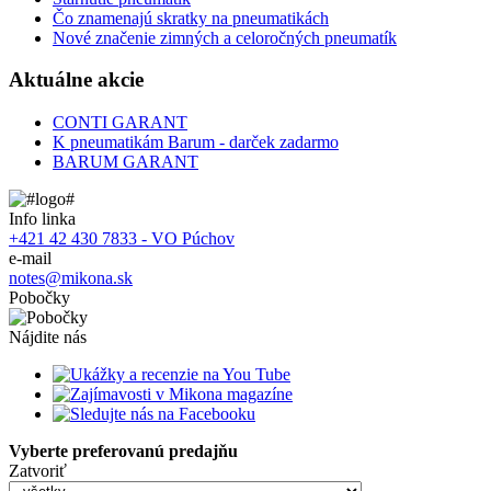
Čo znamenajú skratky na pneumatikách
Nové značenie zimných a celoročných pneumatík
Aktuálne akcie
CONTI GARANT
K pneumatikám Barum - darček zadarmo
BARUM GARANT
Info linka
+421 42 430 7833 - VO Púchov
e-mail
notes@mikona.sk
Pobočky
Nájdite nás
Vyberte preferovanú predajňu
Zatvoriť