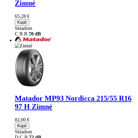
Zimné
65,28 €
Kúpiť
Skladom
C
B
B
70 dB
Matador MP93 Nordicca
215/55 R16
97 H Zimné
82,00 €
Kúpiť
Skladom
D
C
B
72 dB