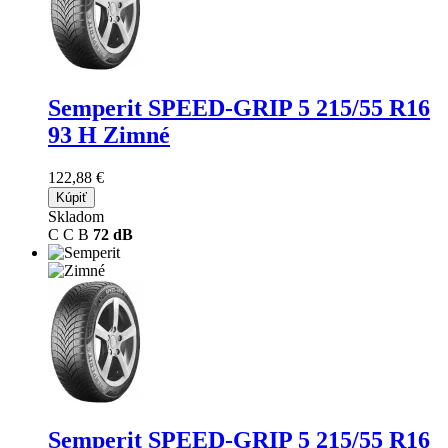
Semperit SPEED-GRIP 5
215/55 R16
93 H Zimné
122,88 €
Kúpiť
Skladom
C
C
B
72 dB
Semperit SPEED-GRIP 5
215/55 R16