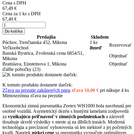
Cena s DPH
67,49 €
Cena za
1
ks s DPH
67,49 €
Do košíka
Predajňa
Skladom
Púchov, Trenčianska 452, Mikona
1 ks
Rezervovať
Veľkoobchod
ihneď
Banská Bystrica, Zvolenská cesta 6854/51,
Objednať
Mikona
Bratislava, Einsteinova 1, Mikona
Objednať
ďalšie pobočky
(23)
K tomuto produktu dostanete darček:
Zľava na prezutie zakúpených pneu
zľava 10,00 €
pri nákupe 4 ks
Mimosezónna zľava na prezutie
Ekonomická zimná pneumatika Zeetex WH1000 bola navrhnutá pre
osobné vozidlá. Asymetrický dezén s hustými lamelami zodpovedá
za
vynikajúcu priľnavosť v zimných podmienkach
a zároveň
dosahuje skvelé výsledky v meste aj na dlhších trasách. Moderná
technológia a precíznosť vyhotovenia sú len niektoré z jej početných
kvalít. Napriek
nízkej cene
sa pneumatika vyznačuje optimálnym