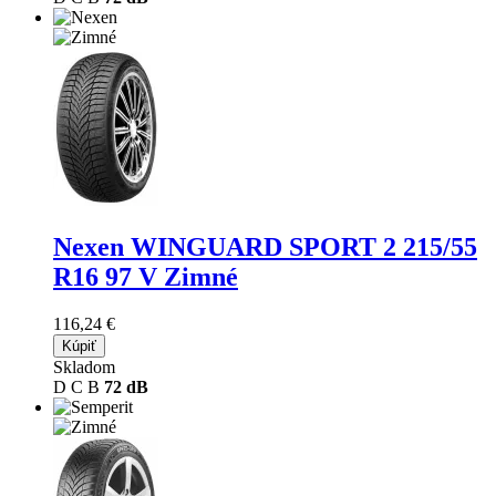
Nexen WINGUARD SPORT 2
215/55
R16 97 V Zimné
116,24 €
Kúpiť
Skladom
D
C
B
72 dB