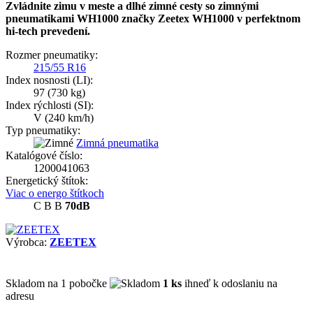
Zvládnite zimu v meste a dlhé zimné cesty so zimnými
pneumatikami WH1000 značky Zeetex WH1000 v perfektnom
hi-tech prevedení.
Rozmer pneumatiky:
215/55 R16
Index nosnosti (LI):
97
(730 kg)
Index rýchlosti (SI):
V
(240 km/h)
Typ pneumatiky:
Zimná pneumatika
Katalógové číslo:
1200041063
Energetický štítok:
Viac o energo štítkoch
C
B
B
70dB
Výrobca:
ZEETEX
Skladom
na 1 pobočke
1 ks
ihneď k odoslaniu na
adresu