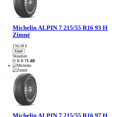
Michelin ALPIN 7
215/55 R16 93 H
Zimné
156,58 €
Kúpiť
Skladom
D
B
B
71 dB
Michelin ALPIN 7
215/55 R16 97 H