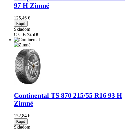
97 H Zimné
125,46 €
Kúpiť
Skladom
C
C
B
72 dB
Continental TS 870
215/55 R16 93 H
Zimné
152,84 €
Kúpiť
Skladom