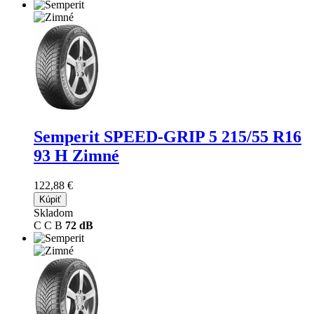
Semperit SPEED-GRIP 5
215/55 R16
93 H Zimné
122,88 €
Kúpiť
Skladom
C
C
B
72 dB