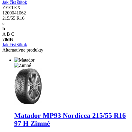
Jak číst štítok
ZEETEX
1200041062
215/55 R16
c
b
A
B
C
70
dB
Jak číst štítok
Alternatívne produkty
Matador MP93 Nordicca
215/55 R16
97 H Zimné