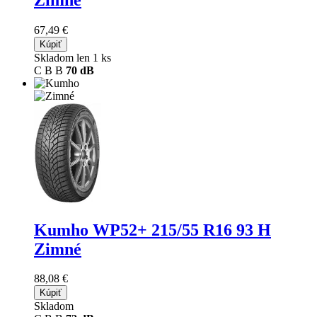
67,49 €
Kúpiť
Skladom len 1 ks
C
B
B
70 dB
Kumho WP52+
215/55 R16 93 H
Zimné
88,08 €
Kúpiť
Skladom