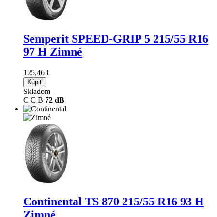
Semperit SPEED-GRIP 5
215/55 R16
97 H Zimné
125,46 €
Kúpiť
Skladom
C
C
B
72 dB
Continental TS 870
215/55 R16 93 H
Zimné