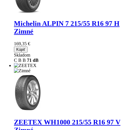
Michelin ALPIN 7
215/55 R16 97 H
Zimné
169,35 €
Kúpiť
Skladom
C
B
B
71 dB
ZEETEX WH1000
215/55 R16 97 V
Zimné