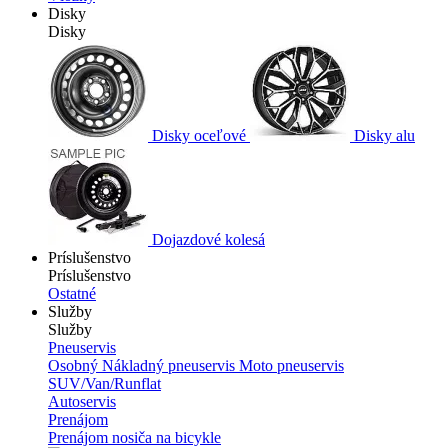
Disky
Disky
Disky oceľové
Disky alu
Dojazdové kolesá
Príslušenstvo
Príslušenstvo
Ostatné
Služby
Služby
Pneuservis
Osobný
Nákladný pneuservis
Moto pneuservis
SUV/Van/Runflat
Autoservis
Prenájom
Prenájom nosiča na bicykle