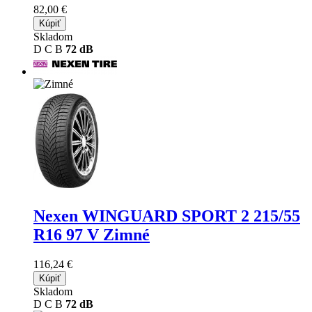
82,00 €
Kúpiť
Skladom
D
C
B
72 dB
Nexen WINGUARD SPORT 2
215/55
R16 97 V Zimné
116,24 €
Kúpiť
Skladom
D
C
B
72 dB