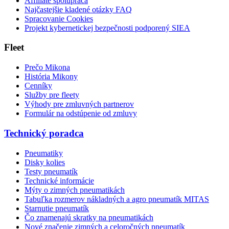
Affiliate spolupráca
Najčastejšie kladené otázky FAQ
Spracovanie Cookies
Projekt kybernetickej bezpečnosti podporený SIEA
Fleet
Prečo Mikona
História Mikony
Cenníky
Služby pre fleety
Výhody pre zmluvných partnerov
Formulár na odstúpenie od zmluvy
Technický poradca
Pneumatiky
Disky kolies
Testy pneumatík
Technické informácie
Mýty o zimných pneumatikách
Tabuľka rozmerov nákladných a agro pneumatík MITAS
Starnutie pneumatík
Čo znamenajú skratky na pneumatikách
Nové značenie zimných a celoročných pneumatík