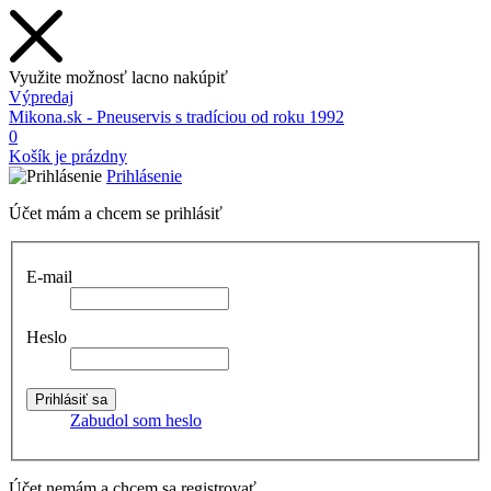
Využite možnosť lacno nakúpiť
Výpredaj
Mikona.sk - Pneuservis s tradíciou od roku 1992
0
Košík je prázdny
Prihlásenie
Účet mám a chcem se prihlásiť
E-mail
Heslo
Zabudol som heslo
Účet nemám a chcem sa registrovať