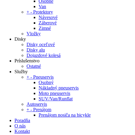
Osobné
Van
+
-
Protektory
Návesové
Záberové
Zimné
Vložky
Disky
Disky oceľové
Disky alu
Dojazdové kolesá
Príslušenstvo
Ostatné
Služby
+
-
Pneuservis
Osobný
Nákladný pneuservis
Moto pneuservis
SUV/Van/Runflat
Autoservis
+
-
Prenájom
Prenájom nosiča na bicykle
Poradňa
O nás
Kontakt