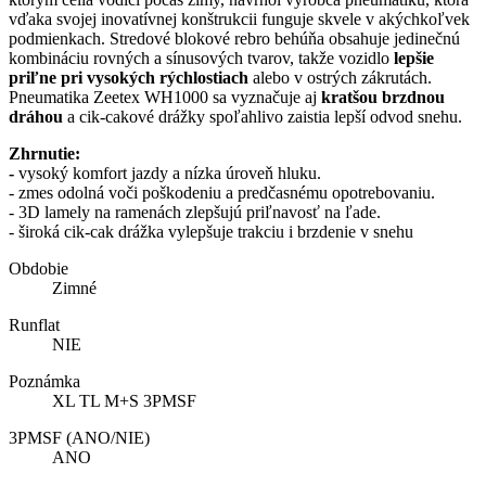
vďaka svojej inovatívnej konštrukcii funguje skvele v akýchkoľvek
podmienkach. Stredové blokové rebro behúňa obsahuje jedinečnú
kombináciu rovných a sínusových tvarov, takže vozidlo
lepšie
priľne pri vysokých rýchlostiach
alebo v ostrých zákrutách.
Pneumatika Zeetex WH1000 sa vyznačuje aj
kratšou brzdnou
dráhou
a cik-cakové drážky spoľahlivo zaistia lepší odvod snehu.
Zhrnutie:
-
vysoký komfort jazdy a nízka úroveň hluku.
- zmes odolná voči poškodeniu a predčasnému opotrebovaniu.
- 3D lamely na ramenách zlepšujú priľnavosť na ľade.
- široká cik-cak drážka vylepšuje trakciu i brzdenie v snehu
Obdobie
Zimné
Runflat
NIE
Poznámka
XL TL M+S 3PMSF
3PMSF (ANO/NIE)
ANO