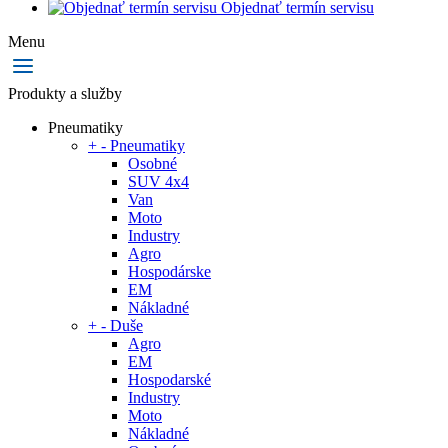
Objednať termín servisu
Menu
Produkty a služby
Pneumatiky
+
-
Pneumatiky
Osobné
SUV 4x4
Van
Moto
Industry
Agro
Hospodárske
EM
Nákladné
+
-
Duše
Agro
EM
Hospodarské
Industry
Moto
Nákladné