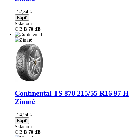
152,84 €
Kúpiť
Skladom
C
B
B
70 dB
Continental TS 870
215/55 R16 97 H
Zimné
154,94 €
Kúpiť
Skladom
C
B
B
70 dB