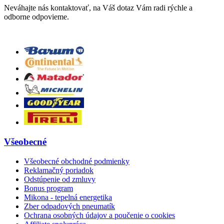
Neváhajte nás kontaktovať, na Váš dotaz Vám radi rýchle a
odborne odpovieme.
Všeobecné
Všeobecné obchodné podmienky
Reklamačný poriadok
Odstúpenie od zmluvy
Bonus program
Mikona - tepelná energetika
Zber odpadových pneumatík
Ochrana osobných údajov a poučenie o cookies