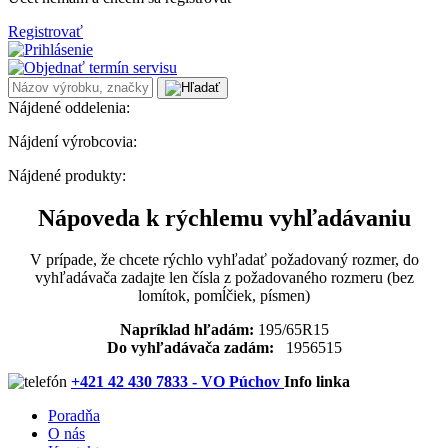
Registrovať
Nájdené oddelenia:
Nájdení výrobcovia:
Nájdené produkty:
Nápoveda k rýchlemu vyhľadávaniu
V prípade, že chcete rýchlo vyhľadať požadovaný rozmer, do
vyhľadávača zadajte len čísla z požadovaného rozmeru (bez
lomítok, pomĺčiek, písmen)
Napríklad hľadám:
195/65R15
Do vyhľadávača zadám:
1956515
+421 42 430 7833 - VO Púchov
Info linka
Poradňa
O nás