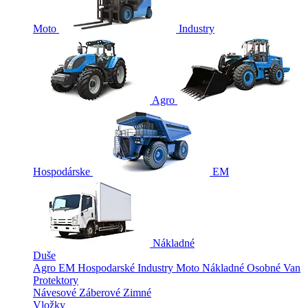
Moto
Industry
Agro
Hospodárske
EM
Nákladné
Duše
Agro
EM
Hospodarské
Industry
Moto
Nákladné
Osobné
Van
Protektory
Návesové
Záberové
Zimné
Vložky