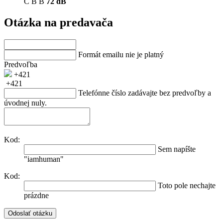
C
B
B
72 dB
Otázka na predavača
Formát emailu nie je platný
Predvoľba
+421
+421
Telefónne číslo zadávajte bez predvoľby a
úvodnej nuly.
Kod:
Sem napíšte
"iamhuman"
Kod:
Toto pole nechajte
prázdne