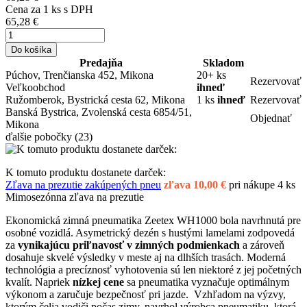
Cena za
1
ks s DPH
65,28 €
Do košíka
Predajňa
Skladom
Púchov, Trenčianska 452, Mikona
20+ ks
Rezervovať
Veľkoobchod
ihneď
Ružomberok, Bystrická cesta 62, Mikona
1 ks
ihneď
Rezervovať
Banská Bystrica, Zvolenská cesta 6854/51,
Objednať
Mikona
ďalšie pobočky
(23)
K tomuto produktu dostanete darček:
Zľava na prezutie zakúpených pneu
zľava 10,00 €
pri nákupe 4 ks
Mimosezónna zľava na prezutie
Ekonomická zimná pneumatika Zeetex WH1000 bola navrhnutá pre
osobné vozidlá. Asymetrický dezén s hustými lamelami zodpovedá
za
vynikajúcu priľnavosť v zimných podmienkach
a zároveň
dosahuje skvelé výsledky v meste aj na dlhších trasách. Moderná
technológia a precíznosť vyhotovenia sú len niektoré z jej početných
kvalít. Napriek
nízkej cene
sa pneumatika vyznačuje optimálnym
výkonom a zaručuje bezpečnosť pri jazde. Vzhľadom na výzvy,
ktorým čelia vodiči počas zimy, navrhol výrobca pneumatiku, ktorá