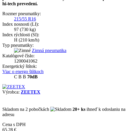
hi-tech prevedení.
Rozmer pneumatiky:
215/55 R16
Index nosnosti (LI):
97
(730 kg)
Index rýchlosti (SI):
H
(210 km/h)
Typ pneumatiky:
Zimná pneumatika
Katalógové číslo:
1200041062
Energetický štítok:
Viac o energo štítkoch
C
B
B
70dB
Výrobca:
ZEETEX
Skladom
na 2 pobočkách
20+ ks
ihneď k odoslaniu na
adresu
Cena s DPH
65,28 €