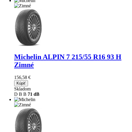
Michelin ALPIN 7
215/55 R16 93 H
Zimné
156,58 €
Kúpiť
Skladom
D
B
B
71 dB