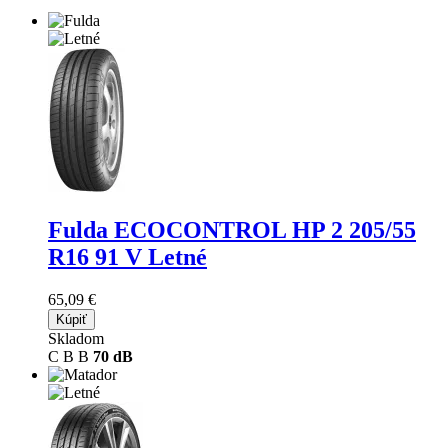
Fulda ECOCONTROL HP 2
205/55
R16 91 V Letné
65,09 €
Kúpiť
Skladom
C
B
B
70 dB