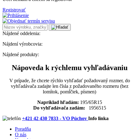
Registrovať
Nájdené oddelenia:
Nájdení výrobcovia:
Nájdené produkty:
Nápoveda k rýchlemu vyhľadávaniu
V prípade, že chcete rýchlo vyhľadať požadovaný rozmer, do
vyhľadávača zadajte len čísla z požadovaného rozmeru (bez
lomítok, pomĺčiek, písmen)
Napríklad hľadám:
195/65R15
Do vyhľadávača zadám:
1956515
+421 42 430 7833 - VO Púchov
Info linka
Poradňa
O nás