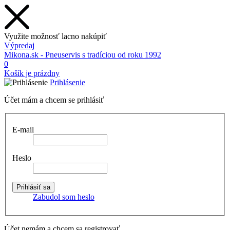
Využite možnosť lacno nakúpiť
Výpredaj
Mikona.sk - Pneuservis s tradíciou od roku 1992
0
Košík je prázdny
Prihlásenie
Účet mám a chcem se prihlásiť
E-mail
Heslo
Zabudol som heslo
Účet nemám a chcem sa registrovať