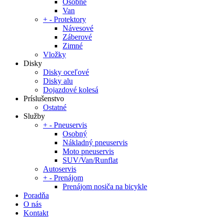
Osobné
Van
+
-
Protektory
Návesové
Záberové
Zimné
Vložky
Disky
Disky oceľové
Disky alu
Dojazdové kolesá
Príslušenstvo
Ostatné
Služby
+
-
Pneuservis
Osobný
Nákladný pneuservis
Moto pneuservis
SUV/Van/Runflat
Autoservis
+
-
Prenájom
Prenájom nosiča na bicykle
Poradňa
O nás
Kontakt