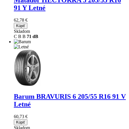
91 Y Letné
62,78 €
Kúpiť
Skladom
C
B
B
71 dB
Barum BRAVURIS 6
205/55 R16 91 V
Letné
60,73 €
Kúpiť
Skladom