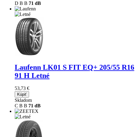
D
B
B
71 dB
Laufenn LK01 S FIT EQ+
205/55 R16
91 H Letné
53,73 €
Kúpiť
Skladom
C
B
B
71 dB