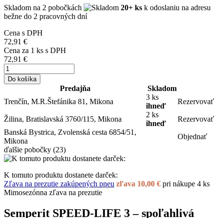
Skladom
na 2 pobočkách
20+ ks
k odoslaniu na adresu
bežne do 2 pracovných dní
Cena s DPH
72,91 €
Cena za
1
ks s DPH
72,91 €
Do košíka
Predajňa
Skladom
3 ks
Trenčín, M.R.Štefánika 81, Mikona
Rezervovať
ihneď
2 ks
Žilina, Bratislavská 3760/115, Mikona
Rezervovať
ihneď
Banská Bystrica, Zvolenská cesta 6854/51,
Objednať
Mikona
ďalšie pobočky
(23)
K tomuto produktu dostanete darček:
Zľava na prezutie zakúpených pneu
zľava 10,00 €
pri nákupe 4 ks
Mimosezónna zľava na prezutie
Semperit SPEED-LIFE 3 – spoľahlivá