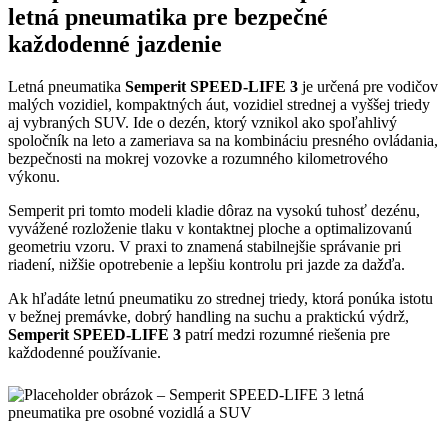
letná pneumatika pre bezpečné
každodenné jazdenie
Letná pneumatika
Semperit SPEED-LIFE 3
je určená pre vodičov
malých vozidiel, kompaktných áut, vozidiel strednej a vyššej triedy
aj vybraných SUV. Ide o dezén, ktorý vznikol ako spoľahlivý
spoločník na leto a zameriava sa na kombináciu presného ovládania,
bezpečnosti na mokrej vozovke a rozumného kilometrového
výkonu.
Semperit pri tomto modeli kladie dôraz na vysokú tuhosť dezénu,
vyvážené rozloženie tlaku v kontaktnej ploche a optimalizovanú
geometriu vzoru. V praxi to znamená stabilnejšie správanie pri
riadení, nižšie opotrebenie a lepšiu kontrolu pri jazde za dažďa.
Ak hľadáte letnú pneumatiku zo strednej triedy, ktorá ponúka istotu
v bežnej premávke, dobrý handling na suchu a praktickú výdrž,
Semperit SPEED-LIFE 3
patrí medzi rozumné riešenia pre
každodenné používanie.