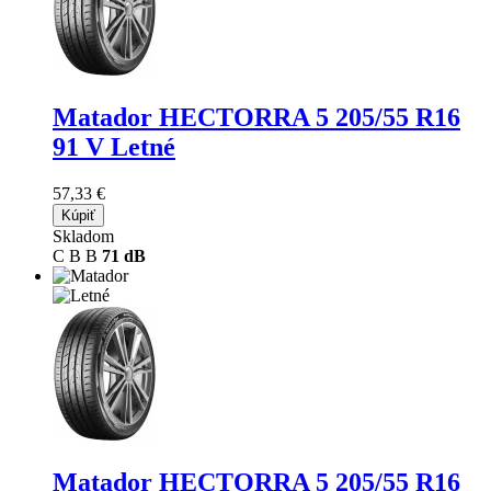
Matador HECTORRA 5
205/55 R16
91 V Letné
57,33 €
Kúpiť
Skladom
C
B
B
71 dB
Matador HECTORRA 5
205/55 R16