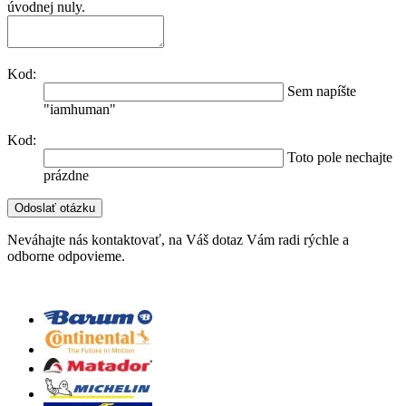
úvodnej nuly.
Kod:
Sem napíšte
"iamhuman"
Kod:
Toto pole nechajte
prázdne
Neváhajte nás kontaktovať, na Váš dotaz Vám radi rýchle a
odborne odpovieme.