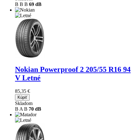
B
B
B
69 dB
Nokian Powerproof 2
205/55 R16 94
V Letné
85,35 €
Kúpiť
Skladom
B
A
B
70 dB