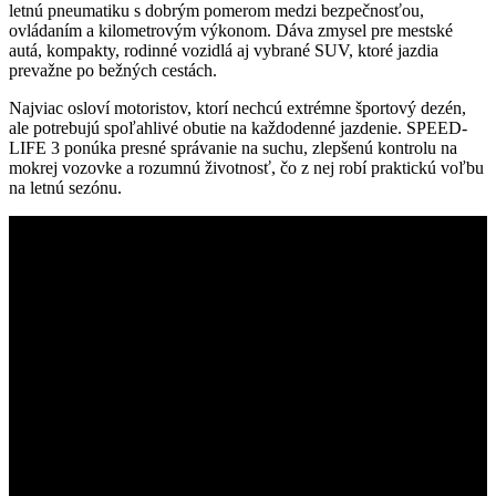
letnú pneumatiku s dobrým pomerom medzi bezpečnosťou,
ovládaním a kilometrovým výkonom. Dáva zmysel pre mestské
autá, kompakty, rodinné vozidlá aj vybrané SUV, ktoré jazdia
prevažne po bežných cestách.
Najviac osloví motoristov, ktorí nechcú extrémne športový dezén,
ale potrebujú spoľahlivé obutie na každodenné jazdenie. SPEED-
LIFE 3 ponúka presné správanie na suchu, zlepšenú kontrolu na
mokrej vozovke a rozumnú životnosť, čo z nej robí praktickú voľbu
na letnú sezónu.