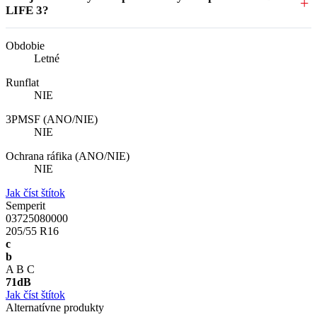
LIFE 3?
Obdobie
Letné
Runflat
NIE
3PMSF (ANO/NIE)
NIE
Ochrana ráfika (ANO/NIE)
NIE
Jak číst štítok
Semperit
03725080000
205/55 R16
c
b
A
B
C
71
dB
Jak číst štítok
Alternatívne produkty