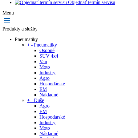
Objednať termín servisu
Menu
Produkty a služby
Pneumatiky
+
-
Pneumatiky
Osobné
SUV 4x4
Van
Moto
Industry
Agro
Hospodárske
EM
Nákladné
+
-
Duše
Agro
EM
Hospodarské
Industry
Moto
Nákladné