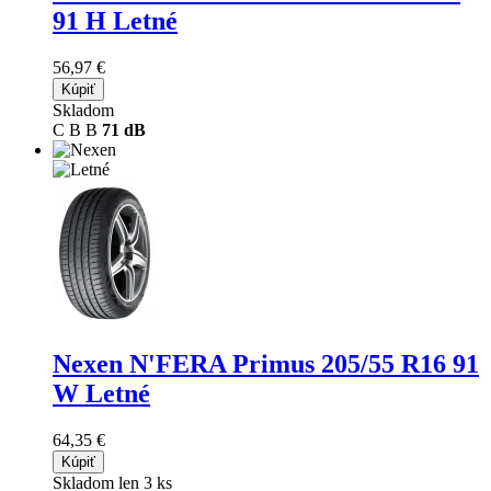
91 H Letné
56,97 €
Kúpiť
Skladom
C
B
B
71 dB
Nexen N'FERA Primus
205/55 R16 91
W Letné
64,35 €
Kúpiť
Skladom len 3 ks