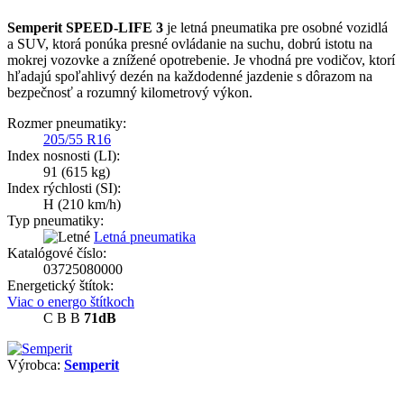
Semperit SPEED-LIFE 3
je letná pneumatika pre osobné vozidlá
a SUV, ktorá ponúka presné ovládanie na suchu, dobrú istotu na
mokrej vozovke a znížené opotrebenie. Je vhodná pre vodičov, ktorí
hľadajú spoľahlivý dezén na každodenné jazdenie s dôrazom na
bezpečnosť a rozumný kilometrový výkon.
Rozmer pneumatiky:
205/55 R16
Index nosnosti (LI):
91
(615 kg)
Index rýchlosti (SI):
H
(210 km/h)
Typ pneumatiky:
Letná pneumatika
Katalógové číslo:
03725080000
Energetický štítok:
Viac o energo štítkoch
C
B
B
71dB
Výrobca:
Semperit