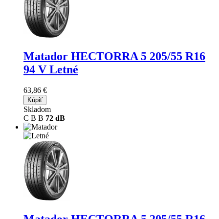
Matador HECTORRA 5
205/55 R16
94 V Letné
63,86 €
Kúpiť
Skladom
C
B
B
72 dB
Matador HECTORRA 5
205/55 R16