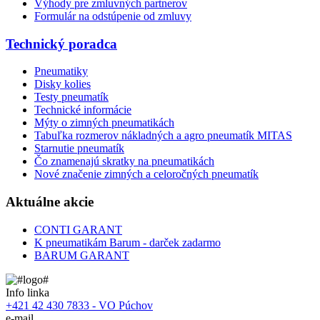
Výhody pre zmluvných partnerov
Formulár na odstúpenie od zmluvy
Technický poradca
Pneumatiky
Disky kolies
Testy pneumatík
Technické informácie
Mýty o zimných pneumatikách
Tabuľka rozmerov nákladných a agro pneumatík MITAS
Starnutie pneumatík
Čo znamenajú skratky na pneumatikách
Nové značenie zimných a celoročných pneumatík
Aktuálne akcie
CONTI GARANT
K pneumatikám Barum - darček zadarmo
BARUM GARANT
Info linka
+421 42 430 7833 - VO Púchov
e-mail