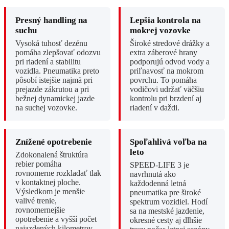
Presný handling na
Lepšia kontrola na
suchu
mokrej vozovke
Vysoká tuhosť dezénu
Široké stredové drážky a
pomáha zlepšovať odozvu
extra záberové hrany
pri riadení a stabilitu
podporujú odvod vody a
vozidla. Pneumatika preto
priľnavosť na mokrom
pôsobí istejšie najmä pri
povrchu. To pomáha
prejazde zákrutou a pri
vodičovi udržať väčšiu
bežnej dynamickej jazde
kontrolu pri brzdení aj
na suchej vozovke.
riadení v daždi.
Znížené opotrebenie
Spoľahlivá voľba na
leto
Zdokonalená štruktúra
rebier pomáha
SPEED-LIFE 3 je
rovnomerne rozkladať tlak
navrhnutá ako
v kontaktnej ploche.
každodenná letná
Výsledkom je menšie
pneumatika pre široké
valivé trenie,
spektrum vozidiel. Hodí
rovnomernejšie
sa na mestské jazdenie,
opotrebenie a vyšší počet
okresné cesty aj dlhšie
najazdených kilometrov.