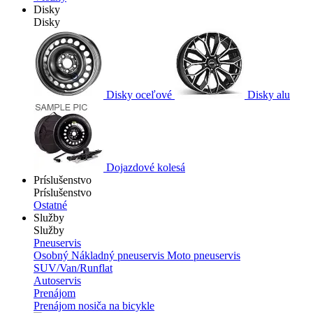
Disky
Disky
Disky oceľové
Disky alu
Dojazdové kolesá
Príslušenstvo
Príslušenstvo
Ostatné
Služby
Služby
Pneuservis
Osobný
Nákladný pneuservis
Moto pneuservis
SUV/Van/Runflat
Autoservis
Prenájom
Prenájom nosiča na bicykle