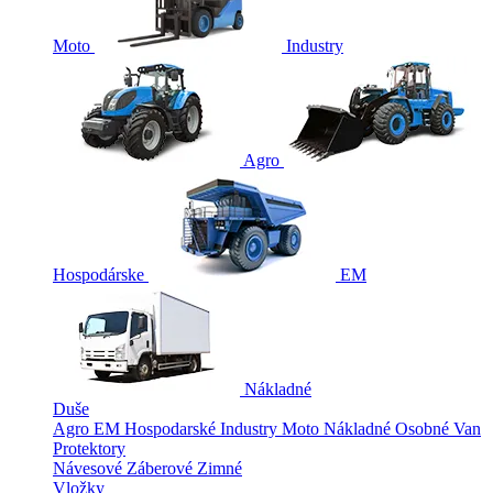
Moto
Industry
Agro
Hospodárske
EM
Nákladné
Duše
Agro
EM
Hospodarské
Industry
Moto
Nákladné
Osobné
Van
Protektory
Návesové
Záberové
Zimné
Vložky