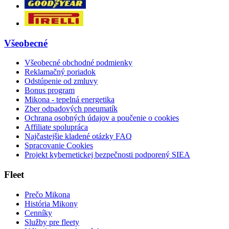
Všeobecné
Všeobecné obchodné podmienky
Reklamačný poriadok
Odstúpenie od zmluvy
Bonus program
Mikona - tepelná energetika
Zber odpadových pneumatík
Ochrana osobných údajov a poučenie o cookies
Affiliate spolupráca
Najčastejšie kladené otázky FAQ
Spracovanie Cookies
Projekt kybernetickej bezpečnosti podporený SIEA
Fleet
Prečo Mikona
História Mikony
Cenníky
Služby pre fleety