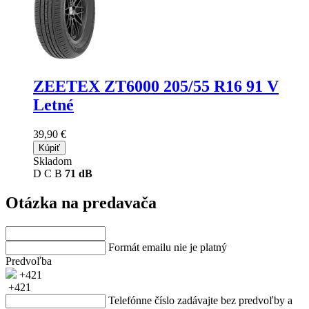
ZEETEX ZT6000
205/55 R16 91 V
Letné
39,90 €
Kúpiť
Skladom
D
C
B
71 dB
Otázka na predavača
Formát emailu nie je platný
Predvoľba
+421
+421
Telefónne číslo zadávajte bez predvoľby a