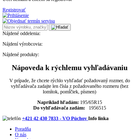
Registrovať
Nájdené oddelenia:
Nájdení výrobcovia:
Nájdené produkty:
Nápoveda k rýchlemu vyhľadávaniu
V prípade, že chcete rýchlo vyhľadať požadovaný rozmer, do
vyhľadávača zadajte len čísla z požadovaného rozmeru (bez
lomítok, pomĺčiek, písmen)
Napríklad hľadám:
195/65R15
Do vyhľadávača zadám:
1956515
+421 42 430 7833 - VO Púchov
Info linka
Poradňa
O nás