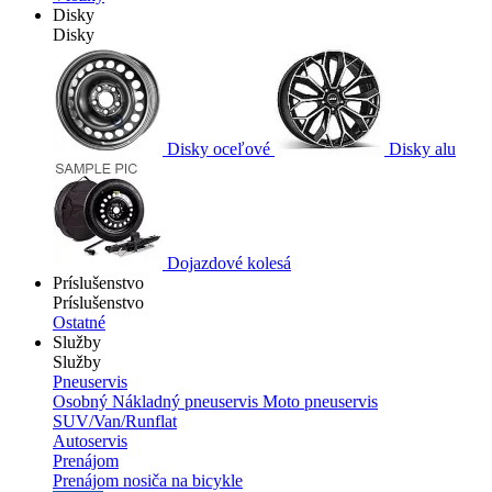
Disky
Disky
Disky oceľové
Disky alu
Dojazdové kolesá
Príslušenstvo
Príslušenstvo
Ostatné
Služby
Služby
Pneuservis
Osobný
Nákladný pneuservis
Moto pneuservis
SUV/Van/Runflat
Autoservis
Prenájom
Prenájom nosiča na bicykle