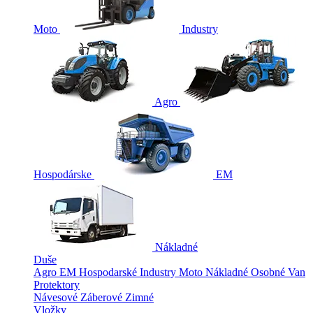
Moto
Industry
Agro
Hospodárske
EM
Nákladné
Duše
Agro
EM
Hospodarské
Industry
Moto
Nákladné
Osobné
Van
Protektory
Návesové
Záberové
Zimné
Vložky