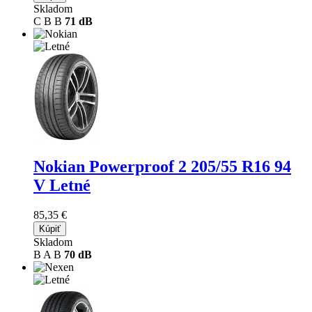
Skladom
C
B
B
71 dB
Nokian Powerproof 2
205/55 R16 94
V Letné
85,35 €
Kúpiť
Skladom
B
A
B
70 dB