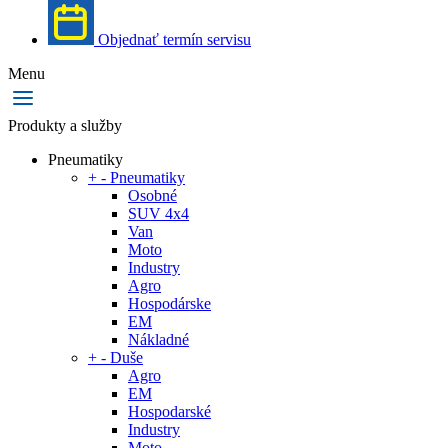
Objednať termín servisu
Menu
Produkty a služby
Pneumatiky
+
-
Pneumatiky
Osobné
SUV 4x4
Van
Moto
Industry
Agro
Hospodárske
EM
Nákladné
+
-
Duše
Agro
EM
Hospodarské
Industry
Moto