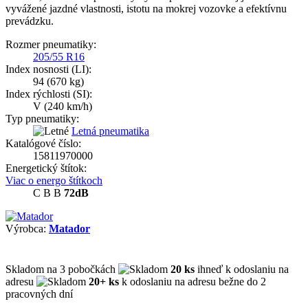
vyvážené jazdné vlastnosti, istotu na mokrej vozovke a efektívnu
prevádzku.
Rozmer pneumatiky:
205/55 R16
Index nosnosti (LI):
94
(670 kg)
Index rýchlosti (SI):
V
(240 km/h)
Typ pneumatiky:
Letná pneumatika
Katalógové číslo:
15811970000
Energetický štítok:
Viac o energo štítkoch
C
B
B
72dB
Výrobca:
Matador
Skladom
na 3 pobočkách
20 ks
ihneď k odoslaniu na
adresu
20+ ks
k odoslaniu na adresu bežne do 2
pracovných dní