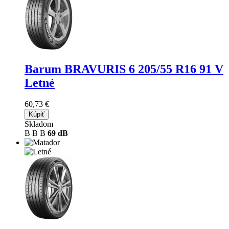
Barum BRAVURIS 6
205/55 R16 91 V
Letné
60,73 €
Kúpiť
Skladom
B
B
B
69 dB