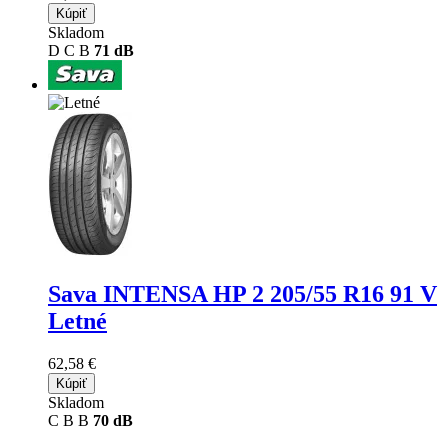
Kúpiť
Skladom
D
C
B
71 dB
Sava INTENSA HP 2
205/55 R16 91 V
Letné
62,58 €
Kúpiť
Skladom
C
B
B
70 dB