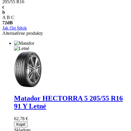
205/55 R16
c
b
A
B
C
72
dB
Jak číst štítok
Alternatívne produkty
Matador HECTORRA 5
205/55 R16
91 Y Letné
62,78 €
Kúpiť
Skladom