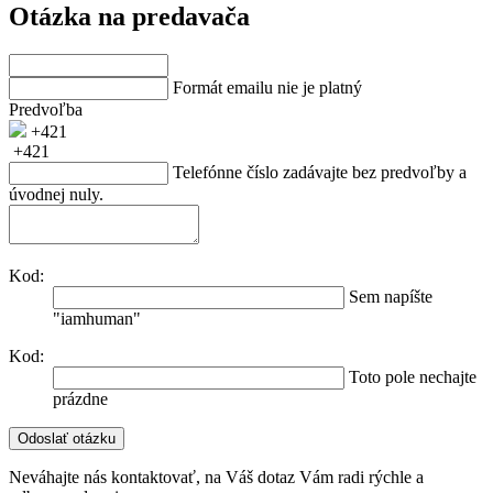
Otázka na predavača
Formát emailu nie je platný
Predvoľba
+421
+421
Telefónne číslo zadávajte bez predvoľby a
úvodnej nuly.
Kod:
Sem napíšte
"iamhuman"
Kod:
Toto pole nechajte
prázdne
Neváhajte nás kontaktovať, na Váš dotaz Vám radi rýchle a