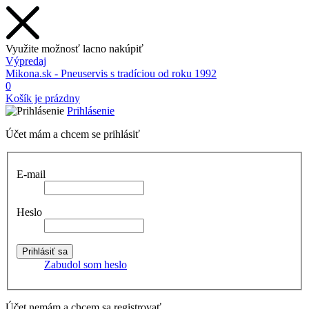
Využite možnosť lacno nakúpiť
Výpredaj
Mikona.sk - Pneuservis s tradíciou od roku 1992
0
Košík je prázdny
Prihlásenie
Účet mám a chcem se prihlásiť
E-mail
Heslo
Zabudol som heslo
Účet nemám a chcem sa registrovať