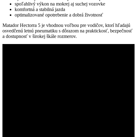
spoľahlivý výkon na mokrej aj suchej vozovke
komfortná a stabilná jazda
optimalizované opotrebenie a dobrá životnosť
Matador Hectorra 5 je vhodnou voľbou pre vodičov, ktorí hľadajú
osvedčenú letnú pneumatiku s dôrazom na praktickosť, bezpečnosť
a dostupnosť v širokej škále rozmerov.