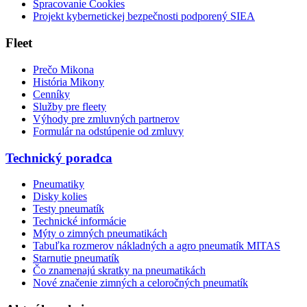
Spracovanie Cookies
Projekt kybernetickej bezpečnosti podporený SIEA
Fleet
Prečo Mikona
História Mikony
Cenníky
Služby pre fleety
Výhody pre zmluvných partnerov
Formulár na odstúpenie od zmluvy
Technický poradca
Pneumatiky
Disky kolies
Testy pneumatík
Technické informácie
Mýty o zimných pneumatikách
Tabuľka rozmerov nákladných a agro pneumatík MITAS
Starnutie pneumatík
Čo znamenajú skratky na pneumatikách
Nové značenie zimných a celoročných pneumatík