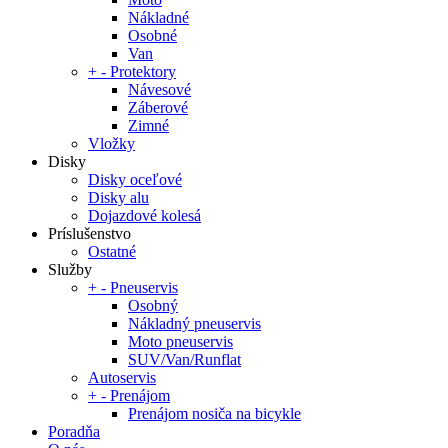
Nákladné
Osobné
Van
+
-
Protektory
Návesové
Záberové
Zimné
Vložky
Disky
Disky oceľové
Disky alu
Dojazdové kolesá
Príslušenstvo
Ostatné
Služby
+
-
Pneuservis
Osobný
Nákladný pneuservis
Moto pneuservis
SUV/Van/Runflat
Autoservis
+
-
Prenájom
Prenájom nosiča na bicykle
Poradňa