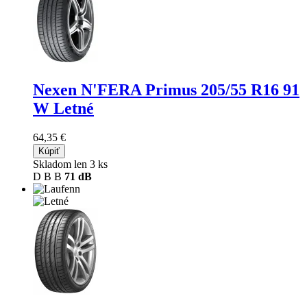
Nexen N'FERA Primus
205/55 R16 91
W Letné
64,35 €
Kúpiť
Skladom len 3 ks
D
B
B
71 dB