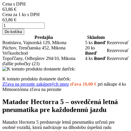
Cena s DPH
63,86 €
Cena za
1
ks s DPH
63,86 €
Do košíka
Predajňa
Skladom
Bratislava, Vajnorská 129, Mikona
5 ks
ihneď
Rezervovať
Púchov, Trenčianska 452, Mikona
20 ks
Rezervovať
Veľkoobchod
ihneď
Topoľčany, Odbojárov 294/10, Mikona
4 ks
ihneď
Rezervovať
ďalšie pobočky
(23)
K tomuto produktu dostanete darček:
Zľava na prezutie zakúpených pneu
zľava 10,00 €
pri nákupe 4 ks
Mimosezónna zľava na prezutie
Matador Hectorra 5 – osvedčená letná
pneumatika pre každodennú jazdu
Matador Hectorra 5 predstavuje letnú pneumatiku určenú pre
osobné vozidlá, ktorá nadväzuje na dlhodobo úspešnú radu