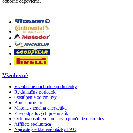
odborne odpovieme.
Všeobecné
Všeobecné obchodné podmienky
Reklamačný poriadok
Odstúpenie od zmluvy
Bonus program
Mikona - tepelná energetika
Zber odpadových pneumatík
Ochrana osobných údajov a poučenie o cookies
Affiliate spolupráca
Najčastejšie kladené otázky FAQ