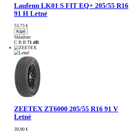
Laufenn LK01 S FIT EQ+
205/55 R16
91 H Letné
53,73 €
Kúpiť
Skladom
C
B
B
71 dB
ZEETEX ZT6000
205/55 R16 91 V
Letné
39,90 €