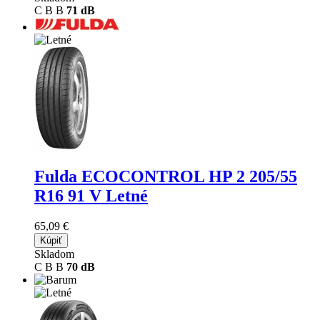
C
B
B
71 dB
Fulda ECOCONTROL HP 2
205/55
R16 91 V Letné
65,09 €
Kúpiť
Skladom
C
B
B
70 dB