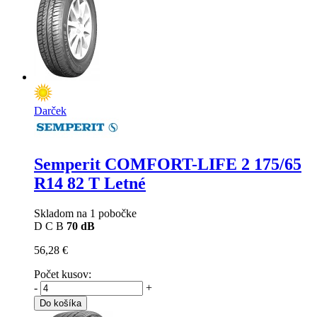
Darček
Semperit COMFORT-LIFE 2
175/65
R14 82 T Letné
Skladom na 1 pobočke
D
C
B
70 dB
56,28 €
Počet kusov:
-
+
Do košíka