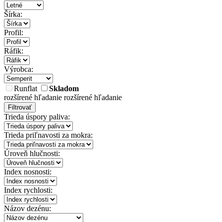
Šírka:
Profil:
Ráfik:
Výrobca:
Runflat
Skladom
rozšírené hľadanie
rozšírené hľadanie
Filtrovať
Trieda úspory paliva:
Trieda priľnavosti za mokra:
Úroveň hlučnosti:
Index nosnosti:
Index rychlosti:
Názov dezénu: