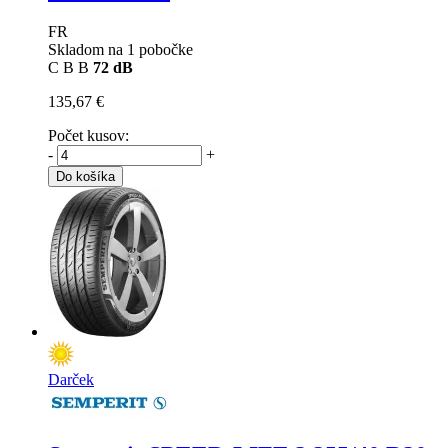
FR
Skladom na 1 pobočke
C
B
B
72 dB
135,67 €
Počet kusov:
-
+
Do košíka
Darček