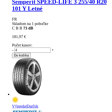
Semperit SPEED-LIFE 3
255/40 R20
101 Y Letné
FR
Skladom na 1 pobočke
C
B
B
73 dB
181,97 €
Počet kusov:
-
+
Do košíka
Výpredaj
Darček