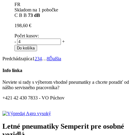
FR
Skladom na 1 pobočke
C
B
B
73 dB
198,60 €
Počet kusov:
-
+
Do košíka
Predchádzajúca
1
2
3
4
…
8
Ďalšia
Info linka
Neviete si rady s výberom vhodné pneumatiky a chcete poradiť od
nášho servisného pracovníka?
+421 42 430 7833 - VO Púchov
Letné pneumatiky Semperit pre osobné
vozidlá