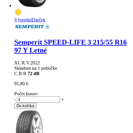
Výpredaj
Darček
Semperit SPEED-LIFE 3
215/55 R16
97 Y Letné
XL R.V.2022
Skladom na 1 pobočke
C
B
B
72 dB
91,80 €
Počet kusov:
-
+
Do košíka