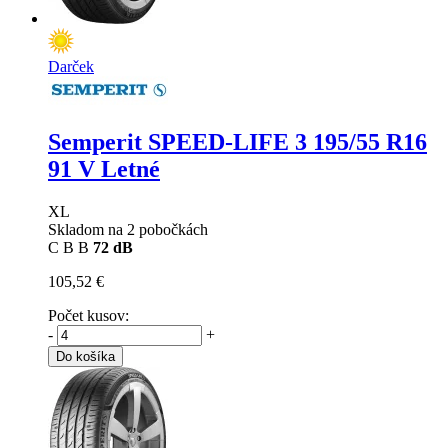
Darček
Semperit SPEED-LIFE 3
195/55 R16
91 V Letné
XL
Skladom na 2 pobočkách
C
B
B
72 dB
105,52 €
Počet kusov:
-
+
Do košíka