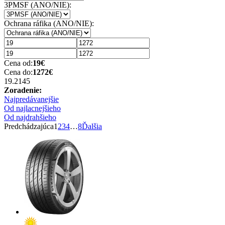
3PMSF (ANO/NIE):
Ochrana ráfika (ANO/NIE):
Cena od:
19
€
Cena do:
1272
€
19.2
145
Zoradenie:
Najpredávanejšie
Od najlacnejšieho
Od najdrahšieho
Predchádzajúca
1
2
3
4
…
8
Ďalšia