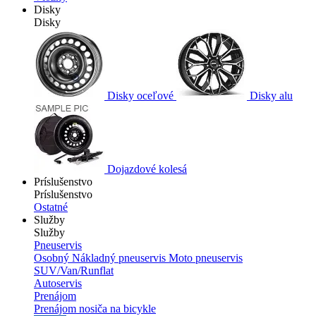
Disky
Disky
Disky oceľové
Disky alu
Dojazdové kolesá
Príslušenstvo
Príslušenstvo
Ostatné
Služby
Služby
Pneuservis
Osobný
Nákladný pneuservis
Moto pneuservis
SUV/Van/Runflat
Autoservis
Prenájom
Prenájom nosiča na bicykle