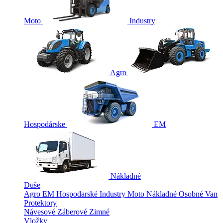
Moto
Industry
Agro
Hospodárske
EM
Nákladné
Duše
Agro
EM
Hospodarské
Industry
Moto
Nákladné
Osobné
Van
Protektory
Návesové
Záberové
Zimné
Vložky