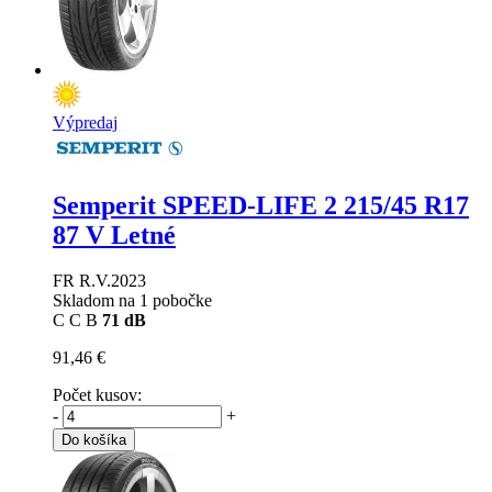
Výpredaj
Semperit SPEED-LIFE 2
215/45 R17
87 V Letné
FR R.V.2023
Skladom na 1 pobočke
C
C
B
71 dB
91,46 €
Počet kusov:
-
+
Do košíka