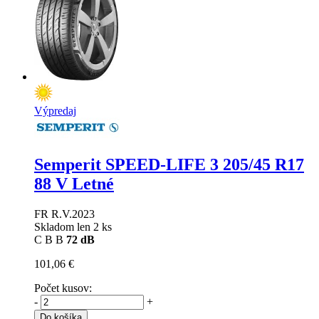
Výpredaj
Semperit SPEED-LIFE 3
205/45 R17
88 V Letné
FR R.V.2023
Skladom len 2 ks
C
B
B
72 dB
101,06 €
Počet kusov:
-
+
Do košíka