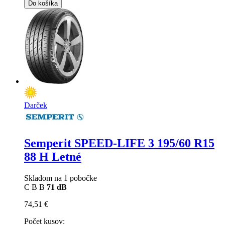
Do košíka
Darček
Semperit SPEED-LIFE 3
195/60 R15
88 H Letné
Skladom na 1 pobočke
C
B
B
71 dB
74,51 €
Počet kusov: