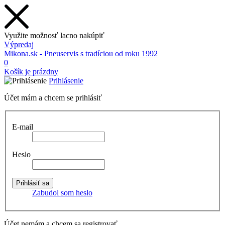
Využite možnosť lacno nakúpiť
Výpredaj
Mikona.sk - Pneuservis s tradíciou od roku 1992
0
Košík je prázdny
Prihlásenie
Účet mám a chcem se prihlásiť
E-mail
Heslo
Zabudol som heslo
Účet nemám a chcem sa registrovať