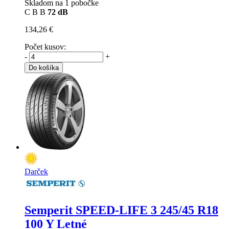
Skladom na 1 pobočke
C
B
B
72 dB
134,26 €
Počet kusov:
-
+
Do košíka
Darček
Semperit SPEED-LIFE 3
245/45 R18
100 Y Letné