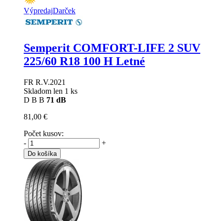
Výpredaj
Darček
Semperit COMFORT-LIFE 2 SUV
225/60 R18 100 H Letné
FR R.V.2021
Skladom len 1 ks
D
B
B
71 dB
81,00 €
Počet kusov:
-
+
Do košíka