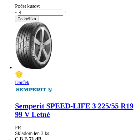
Počet kusov:
-
+
Do košíka
Darček
Semperit SPEED-LIFE 3
225/55 R19
99 V Letné
FR
Skladom len 3 ks
C
B
B
71 dB