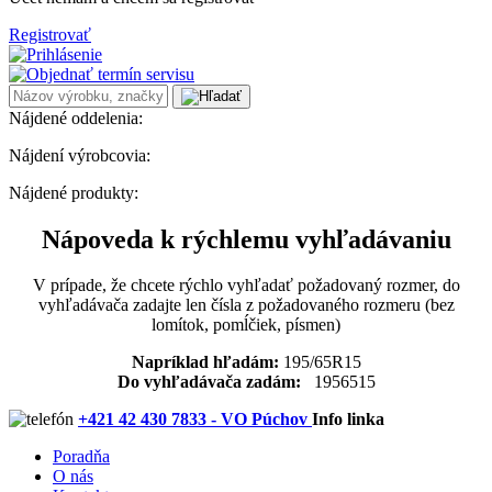
Registrovať
Nájdené oddelenia:
Nájdení výrobcovia:
Nájdené produkty:
Nápoveda k rýchlemu vyhľadávaniu
V prípade, že chcete rýchlo vyhľadať požadovaný rozmer, do
vyhľadávača zadajte len čísla z požadovaného rozmeru (bez
lomítok, pomĺčiek, písmen)
Napríklad hľadám:
195/65R15
Do vyhľadávača zadám:
1956515
+421 42 430 7833 - VO Púchov
Info linka
Poradňa
O nás