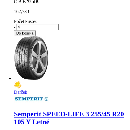
C
B
B
72 dB
162,78 €
Počet kusov:
-
+
Do košíka
Darček
Semperit SPEED-LIFE 3
255/45 R20
105 Y Letné