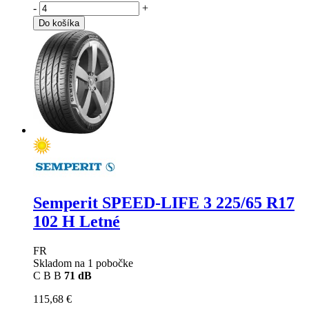
-
+
Do košíka
Semperit SPEED-LIFE 3
225/65 R17
102 H Letné
FR
Skladom na 1 pobočke
C
B
B
71 dB
115,68 €