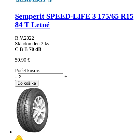
Semperit SPEED-LIFE 3
175/65 R15
84 T Letné
R.V.2022
Skladom len 2 ks
C
B
B
70 dB
59,90 €
Počet kusov:
-
+
Do košíka