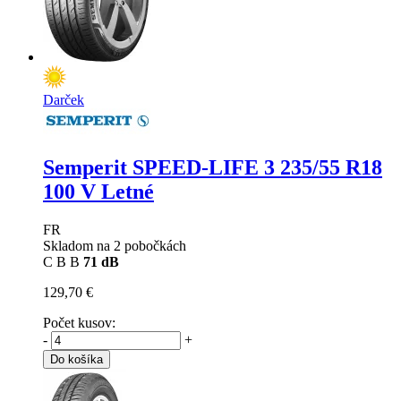
Darček
Semperit SPEED-LIFE 3
235/55 R18
100 V Letné
FR
Skladom na 2 pobočkách
C
B
B
71 dB
129,70 €
Počet kusov:
-
+
Do košíka