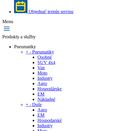
Objednať termín servisu
Menu
Produkty a služby
Pneumatiky
+
-
Pneumatiky
Osobné
SUV 4x4
Van
Moto
Industry
Agro
Hospodárske
EM
Nákladné
+
-
Duše
Agro
EM
Hospodarské
Industry
Moto