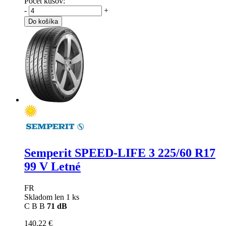
Počet kusov:
-
+
Do košíka
Semperit SPEED-LIFE 3
225/60 R17
99 V Letné
FR
Skladom len 1 ks
C
B
B
71 dB
140,22 €