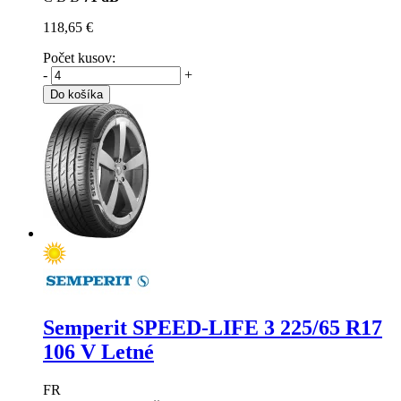
118,65 €
Počet kusov:
-
+
Do košíka
Semperit SPEED-LIFE 3
225/65 R17
106 V Letné
FR