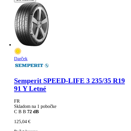
Darček
Semperit SPEED-LIFE 3
235/35 R19
91 Y Letné
FR
Skladom na 1 pobočke
C
B
B
72 dB
125,04 €