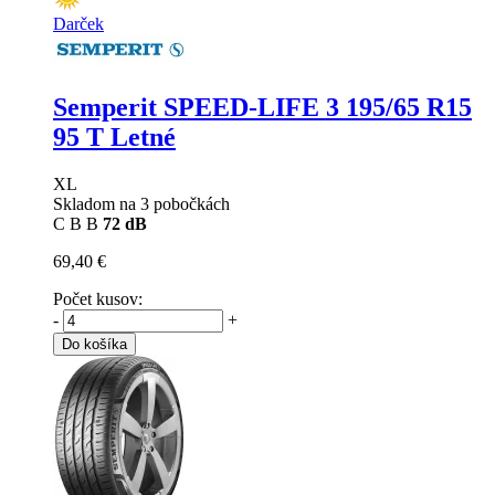
Darček
Semperit SPEED-LIFE 3
195/65 R15
95 T Letné
XL
Skladom na 3 pobočkách
C
B
B
72 dB
69,40 €
Počet kusov:
-
+
Do košíka