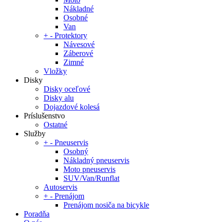
Nákladné
Osobné
Van
+
-
Protektory
Návesové
Záberové
Zimné
Vložky
Disky
Disky oceľové
Disky alu
Dojazdové kolesá
Príslušenstvo
Ostatné
Služby
+
-
Pneuservis
Osobný
Nákladný pneuservis
Moto pneuservis
SUV/Van/Runflat
Autoservis
+
-
Prenájom
Prenájom nosiča na bicykle
Poradňa