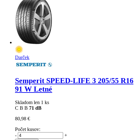
Darček
Semperit SPEED-LIFE 3
205/55 R16
91 W Letné
Skladom len 1 ks
C
B
B
71 dB
80,98 €
Počet kusov:
-
+