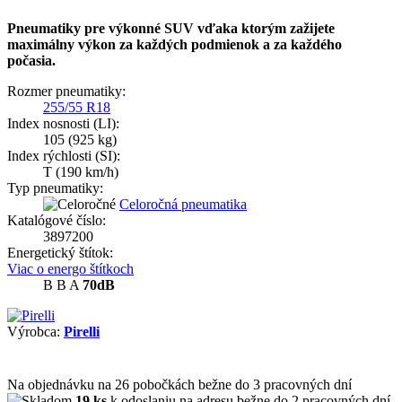
Pneumatiky pre výkonné SUV vďaka ktorým zažijete
maximálny výkon za každých podmienok a za každého
počasia.
Rozmer pneumatiky:
255/55 R18
Index nosnosti (LI):
105
(925 kg)
Index rýchlosti (SI):
T
(190 km/h)
Typ pneumatiky:
Celoročná pneumatika
Katalógové číslo:
3897200
Energetický štítok:
Viac o energo štítkoch
B
B
A
70dB
Výrobca:
Pirelli
Na objednávku
na 26 pobočkách
bežne do 3 pracovných dní
19 ks
k odoslaniu na adresu bežne do 2 pracovných dní