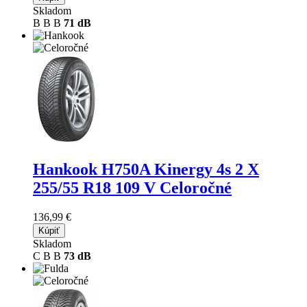
Skladom
B
B
B
71 dB
Hankook H750A Kinergy 4s 2 X
255/55 R18 109 V Celoročné
136,99 €
Kúpiť
Skladom
C
B
B
73 dB