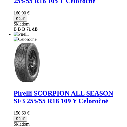
255/55 R18 105 T Celoročné
160,90 €
Kúpiť
Skladom
B
B
B
71 dB
Pirelli SCORPION ALL SEASON
SF3
255/55 R18 109 Y Celoročné
150,69 €
Kúpiť
Skladom