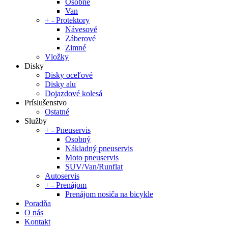
Osobné
Van
+
-
Protektory
Návesové
Záberové
Zimné
Vložky
Disky
Disky oceľové
Disky alu
Dojazdové kolesá
Príslušenstvo
Ostatné
Služby
+
-
Pneuservis
Osobný
Nákladný pneuservis
Moto pneuservis
SUV/Van/Runflat
Autoservis
+
-
Prenájom
Prenájom nosiča na bicykle
Poradňa
O nás
Kontakt