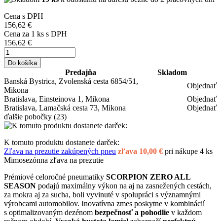
Cena s DPH
156,62 €
Cena za
1
ks s DPH
156,62 €
Do košíka
Predajňa
Skladom
Banská Bystrica, Zvolenská cesta 6854/51,
Objednať
Mikona
Bratislava, Einsteinova 1, Mikona
Objednať
Bratislava, Lamačská cesta 73, Mikona
Objednať
ďalšie pobočky
(23)
K tomuto produktu dostanete darček:
Zľava na prezutie zakúpených pneu
zľava 10,00 €
pri nákupe 4 ks
Mimosezónna zľava na prezutie
Prémiové celoročné pneumatiky
SCORPION ZERO ALL
SEASON
podajú maximálny výkon na aj na zasnežených cestách,
za mokra aj za sucha, boli vyvinuté v spolupráci s významnými
výrobcami automobilov. Inovatívna zmes poskytne v kombinácií
s optimalizovaným dezénom
bezpečnosť a pohodlie
v každom