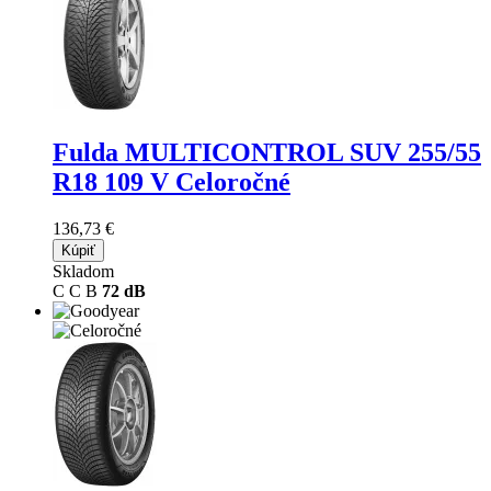
Fulda MULTICONTROL SUV
255/55
R18 109 V Celoročné
136,73 €
Kúpiť
Skladom
C
C
B
72 dB