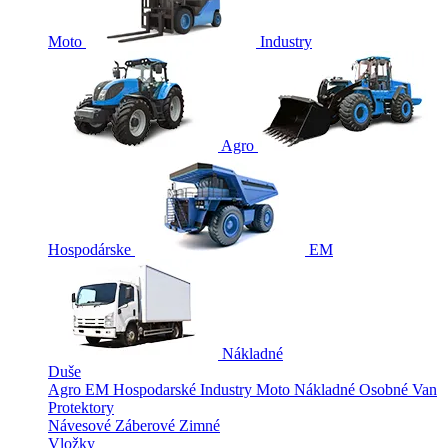
Moto
Industry
Agro
Hospodárske
EM
Nákladné
Duše
Agro
EM
Hospodarské
Industry
Moto
Nákladné
Osobné
Van
Protektory
Návesové
Záberové
Zimné
Vložky