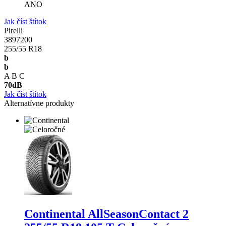
ANO
Jak číst štítok
Pirelli
3897200
255/55 R18
b
b
A
B
C
70
dB
Jak číst štítok
Alternatívne produkty
Continental AllSeasonContact 2