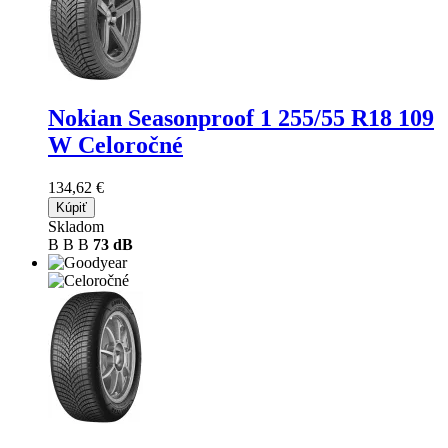
Nokian Seasonproof 1
255/55 R18 109
W Celoročné
134,62 €
Kúpiť
Skladom
B
B
B
73 dB