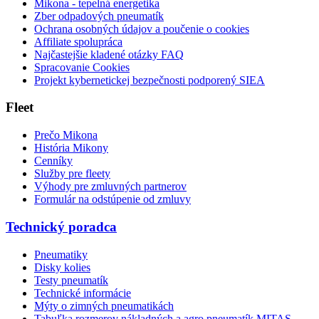
Mikona - tepelná energetika
Zber odpadových pneumatík
Ochrana osobných údajov a poučenie o cookies
Affiliate spolupráca
Najčastejšie kladené otázky FAQ
Spracovanie Cookies
Projekt kybernetickej bezpečnosti podporený SIEA
Fleet
Prečo Mikona
História Mikony
Cenníky
Služby pre fleety
Výhody pre zmluvných partnerov
Formulár na odstúpenie od zmluvy
Technický poradca
Pneumatiky
Disky kolies
Testy pneumatík
Technické informácie
Mýty o zimných pneumatikách
Tabuľka rozmerov nákladných a agro pneumatík MITAS