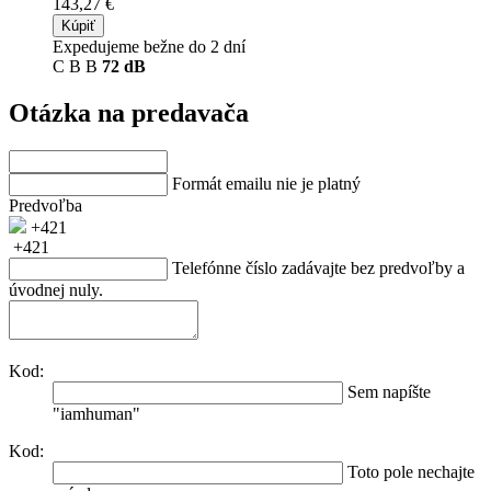
143,27 €
Kúpiť
Expedujeme bežne do 2 dní
C
B
B
72 dB
Otázka na predavača
Formát emailu nie je platný
Predvoľba
+421
+421
Telefónne číslo zadávajte bez predvoľby a
úvodnej nuly.
Kod:
Sem napíšte
"iamhuman"
Kod:
Toto pole nechajte