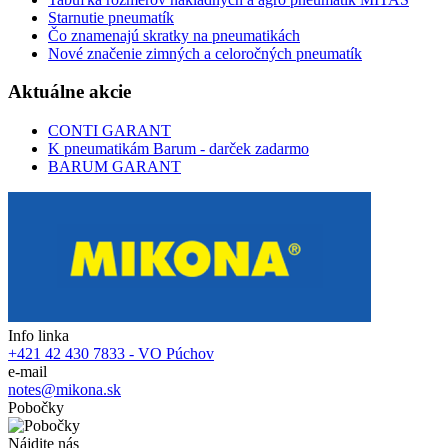
Starnutie pneumatík
Čo znamenajú skratky na pneumatikách
Nové značenie zimných a celoročných pneumatík
Aktuálne akcie
CONTI GARANT
K pneumatikám Barum - darček zadarmo
BARUM GARANT
Info linka
+421 42 430 7833 - VO Púchov
e-mail
notes@mikona.sk
Pobočky
Nájdite nás