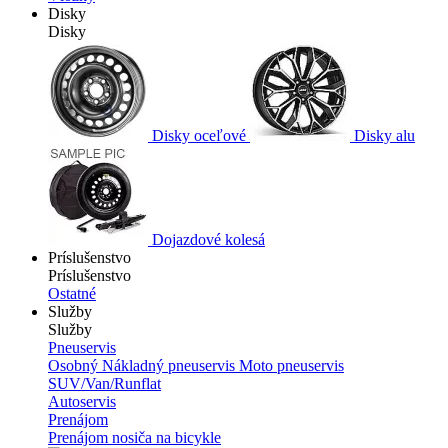
Disky
Disky
Disky oceľové
Disky alu
Dojazdové kolesá
Príslušenstvo
Príslušenstvo
Ostatné
Služby
Služby
Pneuservis
Osobný
Nákladný pneuservis
Moto pneuservis
SUV/Van/Runflat
Autoservis
Prenájom
Prenájom nosiča na bicykle