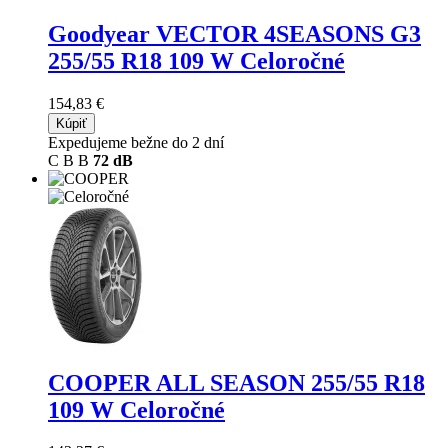
Goodyear VECTOR 4SEASONS G3
255/55 R18 109 W Celoročné
154,83 €
Kúpiť
Expedujeme bežne do 2 dní
C
B
B
72 dB
COOPER ALL SEASON
255/55 R18
109 W Celoročné