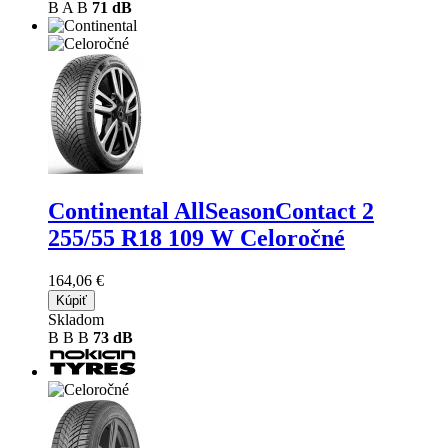
B
A
B
71 dB
Continental AllSeasonContact 2
255/55 R18 109 W Celoročné
164,06 €
Kúpiť
Skladom
B
B
B
73 dB