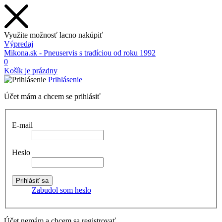
Využite možnosť lacno nakúpiť
Výpredaj
Mikona.sk - Pneuservis s tradíciou od roku 1992
0
Košík je prázdny
Prihlásenie
Účet mám a chcem se prihlásiť
E-mail
Heslo
Zabudol som heslo
Účet nemám a chcem sa registrovať