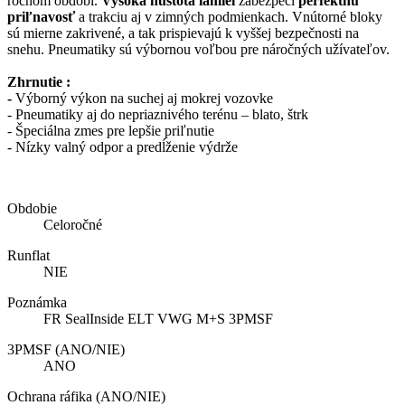
ročnom období.
Vysoká hustota lamiel
zabezpečí
perfektnú
priľnavosť
a trakciu aj v zimných podmienkach. Vnútorné bloky
sú mierne zakrivené, a tak prispievajú k vyššej bezpečnosti na
snehu. Pneumatiky sú výbornou voľbou pre náročných užívateľov.
Zhrnutie :
-
Výborný výkon na suchej aj mokrej vozovke
- Pneumatiky aj do nepriaznivého terénu – blato, štrk
- Špeciálna zmes pre lepšie priľnutie
- Nízky valný odpor a predĺženie výdrže
Obdobie
Celoročné
Runflat
NIE
Poznámka
FR SealInside ELT VWG M+S 3PMSF
3PMSF (ANO/NIE)
ANO
Ochrana ráfika (ANO/NIE)