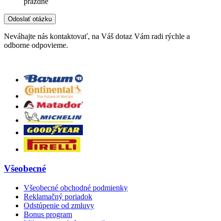
prázdne
Neváhajte nás kontaktovať, na Váš dotaz Vám radi rýchle a
odborne odpovieme.
Všeobecné
Všeobecné obchodné podmienky
Reklamačný poriadok
Odstúpenie od zmluvy
Bonus program