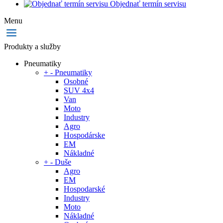
Objednať termín servisu
Menu
Produkty a služby
Pneumatiky
+
-
Pneumatiky
Osobné
SUV 4x4
Van
Moto
Industry
Agro
Hospodárske
EM
Nákladné
+
-
Duše
Agro
EM
Hospodarské
Industry
Moto
Nákladné