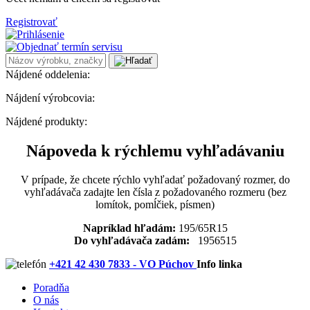
Registrovať
Nájdené oddelenia:
Nájdení výrobcovia:
Nájdené produkty:
Nápoveda k rýchlemu vyhľadávaniu
V prípade, že chcete rýchlo vyhľadať požadovaný rozmer, do
vyhľadávača zadajte len čísla z požadovaného rozmeru (bez
lomítok, pomĺčiek, písmen)
Napríklad hľadám:
195/65R15
Do vyhľadávača zadám:
1956515
+421 42 430 7833 - VO Púchov
Info linka
Poradňa
O nás