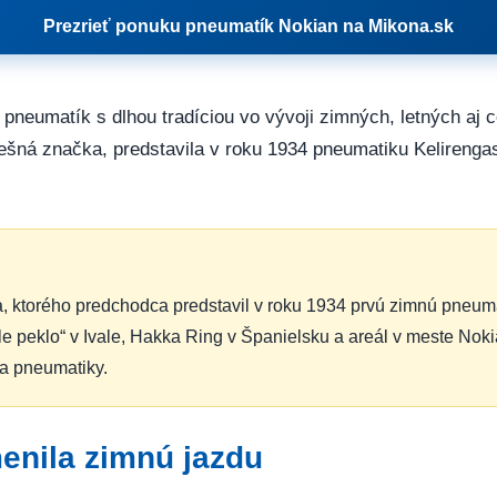
Prezrieť ponuku pneumatík Nokian na Mikona.sk
 pneumatík s dlhou tradíciou vo vývoji zimných, letných aj 
nešná značka, predstavila v roku 1934 pneumatiku Kelireng
a, ktorého predchodca predstavil v roku 1934 prvú zimnú pneum
ele peklo“ v Ivale, Hakka Ring v Španielsku a areál v meste Nok
ia pneumatiky.
menila zimnú jazdu