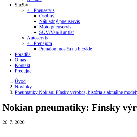
Služby
+
-
Pneuservis
Osobný
Nákladný pneuservis
Moto pneuservis
SUV/Van/Runflat
Autoservis
+
-
Prenájom
Prenájom nosiča na bicykle
Poradňa
O nás
Kontakt
Predajne
Úvod
Novinky
Pneumatiky Nokian: Fínsky výrobca, história a aktuálne model
Nokian pneumatiky: Fínsky vý
26. 7. 2026