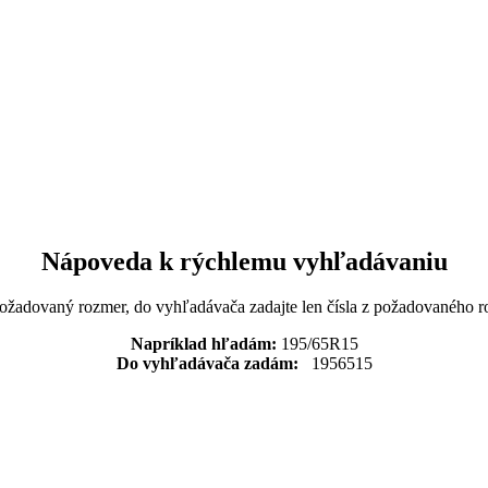
Nápoveda k rýchlemu vyhľadávaniu
požadovaný rozmer, do vyhľadávača zadajte len čísla z požadovaného r
Napríklad hľadám:
195/65R15
Do vyhľadávača zadám:
1956515