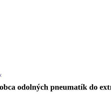
y
robca odolných pneumatík do e