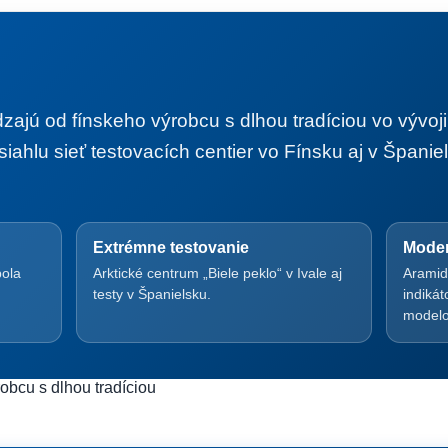
ajú od fínskeho výrobcu s dlhou tradíciou vo vývoj
iahlu sieť testovacích centier vo Fínsku aj v Španiels
Extrémne testovanie
Moder
bola
Arktické centrum „Biele peklo“ v Ivale aj
Aramid
testy v Španielsku.
indiká
modelo