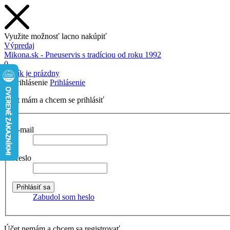
Využite možnosť lacno nakúpiť
Výpredaj
Mikona.sk - Pneuservis s tradíciou od roku 1992
0
Košík je prázdny
Prihlásenie
Účet mám a chcem se prihlásiť
E-mail
Heslo
Zabudol som heslo
Účet nemám a chcem sa registrovať