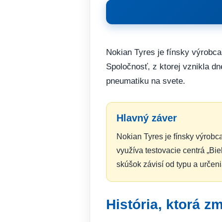
Nokian Tyres je fínsky výrobca
Spoločnosť, z ktorej vznikla d
pneumatiku na svete.
Hlavný záver
Nokian Tyres je fínsky výrobc
využíva testovacie centrá „Bi
skúšok závisí od typu a určen
História, ktorá z