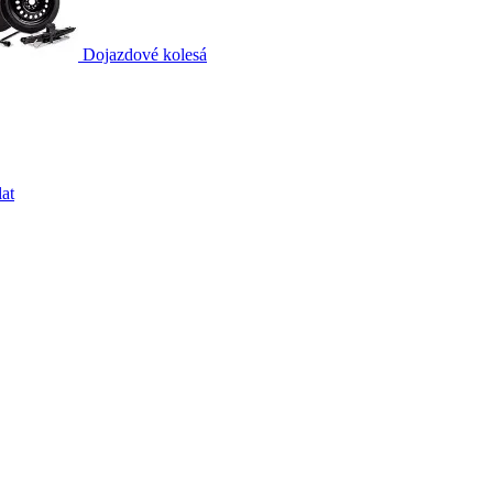
Dojazdové kolesá
at