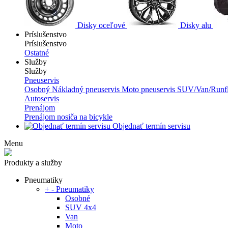
Disky oceľové
Disky alu
Príslušenstvo
Príslušenstvo
Ostatné
Služby
Služby
Pneuservis
Osobný
Nákladný pneuservis
Moto pneuservis
SUV/Van/Runfl
Autoservis
Prenájom
Prenájom nosiča na bicykle
Objednať termín servisu
Menu
Produkty a služby
Pneumatiky
+
-
Pneumatiky
Osobné
SUV 4x4
Van
Moto