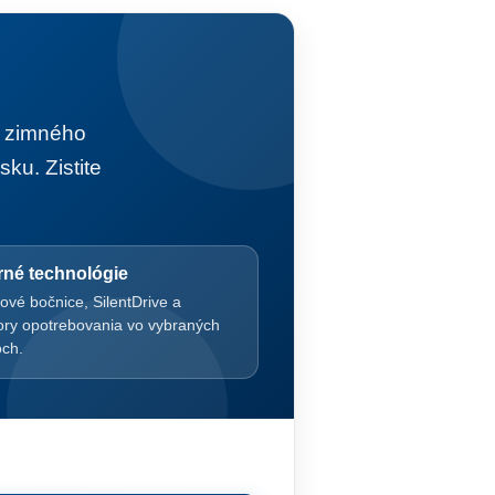
i zimného
ku. Zistite
né technológie
ové bočnice, SilentDrive a
tory opotrebovania vo vybraných
ch.