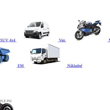
SUV 4x4
Van
EM
Nákladné