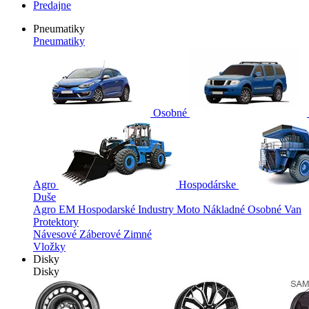
Predajne
Pneumatiky
Pneumatiky
Osobné
Agro
Hospodárske
Duše
Agro
EM
Hospodarské
Industry
Moto
Nákladné
Osobné
Van
Protektory
Návesové
Záberové
Zimné
Vložky
Disky
Disky