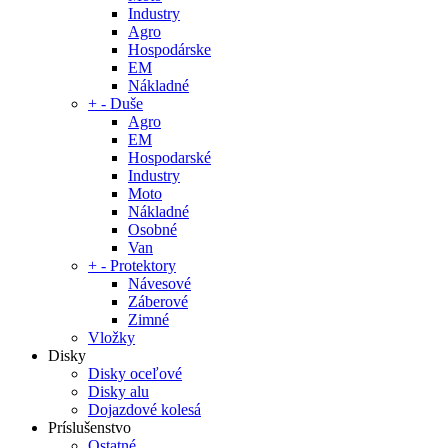
Industry
Agro
Hospodárske
EM
Nákladné
+
-
Duše
Agro
EM
Hospodarské
Industry
Moto
Nákladné
Osobné
Van
+
-
Protektory
Návesové
Záberové
Zimné
Vložky
Disky
Disky oceľové
Disky alu
Dojazdové kolesá
Príslušenstvo
Ostatné