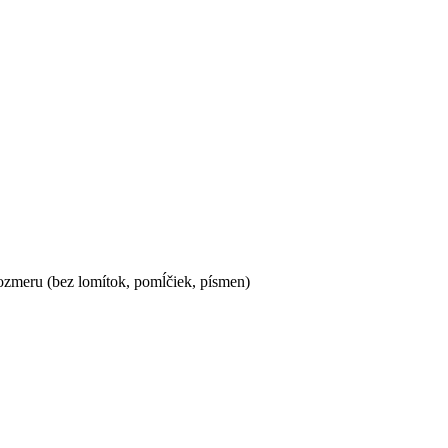
ozmeru (bez lomítok, pomĺčiek, písmen)