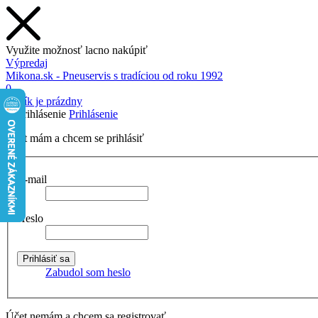
Využite možnosť lacno nakúpiť
Výpredaj
Mikona.sk - Pneuservis s tradíciou od roku 1992
0
Košík je prázdny
Prihlásenie
Účet mám a chcem se prihlásiť
E-mail
Heslo
Zabudol som heslo
Účet nemám a chcem sa registrovať