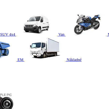
SUV 4x4
Van
EM
Nákladné