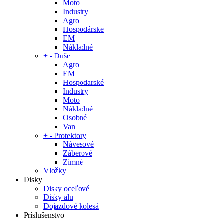
Moto
Industry
Agro
Hospodárske
EM
Nákladné
+
-
Duše
Agro
EM
Hospodarské
Industry
Moto
Nákladné
Osobné
Van
+
-
Protektory
Návesové
Záberové
Zimné
Vložky
Disky
Disky oceľové
Disky alu
Dojazdové kolesá
Príslušenstvo