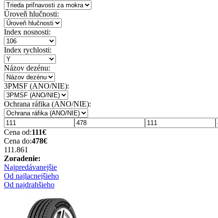
Úroveň hlučnosti:
Index nosnosti:
Index rychlosti:
Názov dezénu:
3PMSF (ANO/NIE):
Ochrana ráfika (ANO/NIE):
Cena od:
111
€
Cena do:
478
€
111.86
1
Zoradenie:
Najpredávanejšie
Od najlacnejšieho
Od najdrahšieho