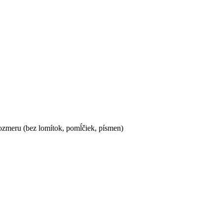
ozmeru (bez lomítok, pomĺčiek, písmen)