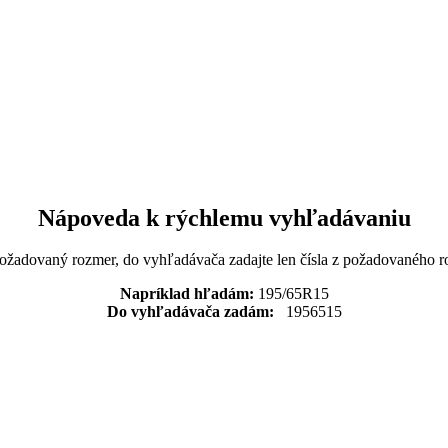
Nápoveda k rýchlemu vyhľadávaniu
požadovaný rozmer, do vyhľadávača zadajte len čísla z požadovaného r
Napríklad hľadám:
195/65R15
Do vyhľadávača zadám:
1956515