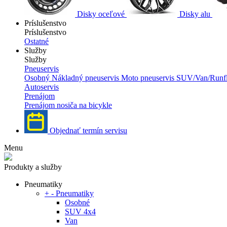
Disky oceľové
Disky alu
Príslušenstvo
Príslušenstvo
Ostatné
Služby
Služby
Pneuservis
Osobný
Nákladný pneuservis
Moto pneuservis
SUV/Van/Runfl
Autoservis
Prenájom
Prenájom nosiča na bicykle
Objednať termín servisu
Menu
Produkty a služby
Pneumatiky
+
-
Pneumatiky
Osobné
SUV 4x4
Van