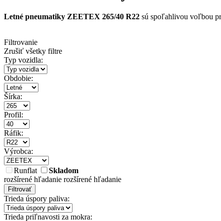
Letné pneumatiky ZEETEX 265/40 R22
sú spoľahlivou voľbou pre
Filtrovanie
Zrušiť všetky filtre
Typ vozidla:
Obdobie:
Šírka:
Profil:
Ráfik:
Výrobca:
Runflat
Skladom
rozšírené hľadanie
rozšírené hľadanie
Filtrovať
Trieda úspory paliva:
Trieda priľnavosti za mokra: