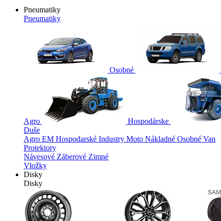
Pneumatiky
Pneumatiky
Osobné
Agro
Hospodárske
Duše
Agro
EM
Hospodarské
Industry
Moto
Nákladné
Osobné
Van
Protektory
Návesové
Záberové
Zimné
Vložky
Disky
Disky