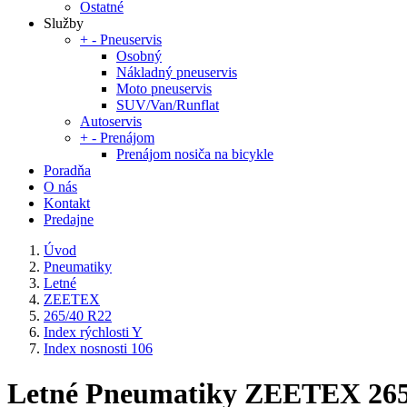
Ostatné
Služby
+
-
Pneuservis
Osobný
Nákladný pneuservis
Moto pneuservis
SUV/Van/Runflat
Autoservis
+
-
Prenájom
Prenájom nosiča na bicykle
Poradňa
O nás
Kontakt
Predajne
Úvod
Pneumatiky
Letné
ZEETEX
265/40 R22
Index rýchlosti Y
Index nosnosti 106
Letné Pneumatiky ZEETEX 265/40