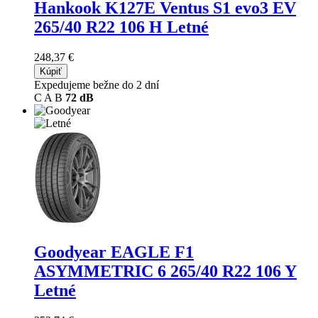
Hankook K127E Ventus S1 evo3 EV
265/40 R22 106 H Letné
248,37 €
Kúpiť
Expedujeme bežne do 2 dní
C
A
B
72 dB
Goodyear EAGLE F1
ASYMMETRIC 6
265/40 R22 106 Y
Letné