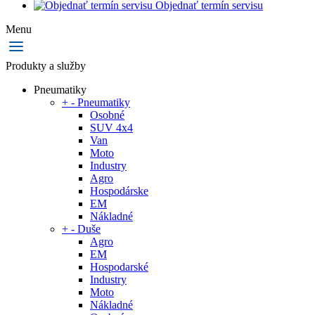
Objednať termín servisu
Menu
Produkty a služby
Pneumatiky
+
-
Pneumatiky
Osobné
SUV 4x4
Van
Moto
Industry
Agro
Hospodárske
EM
Nákladné
+
-
Duše
Agro
EM
Hospodarské
Industry
Moto
Nákladné