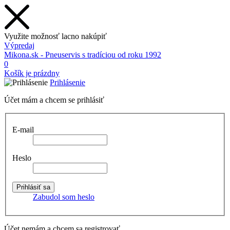
Využite možnosť lacno nakúpiť
Výpredaj
Mikona.sk - Pneuservis s tradíciou od roku 1992
0
Košík je prázdny
Prihlásenie
Účet mám a chcem se prihlásiť
E-mail
Heslo
Zabudol som heslo
Účet nemám a chcem sa registrovať