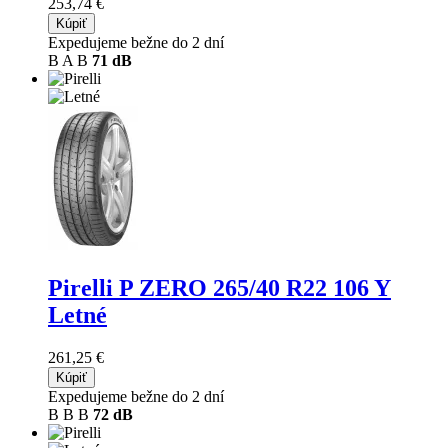
253,74 €
Kúpiť
Expedujeme bežne do 2 dní
B
A
B
71 dB
Pirelli P ZERO
265/40 R22 106 Y
Letné
261,25 €
Kúpiť
Expedujeme bežne do 2 dní
B
B
B
72 dB