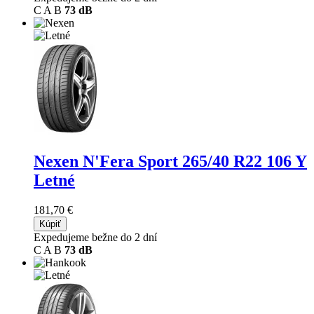
C
A
B
73 dB
Nexen N'Fera Sport
265/40 R22 106 Y
Letné
181,70 €
Kúpiť
Expedujeme bežne do 2 dní
C
A
B
73 dB