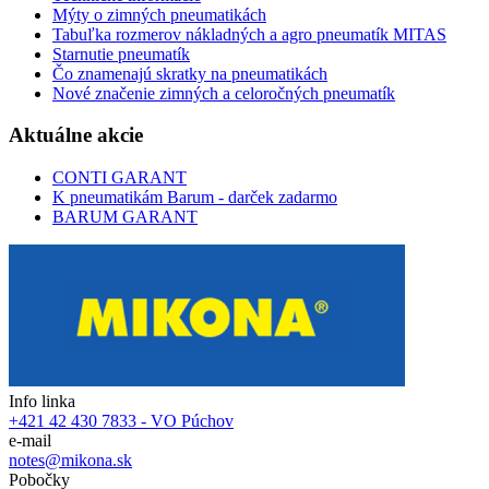
Mýty o zimných pneumatikách
Tabuľka rozmerov nákladných a agro pneumatík MITAS
Starnutie pneumatík
Čo znamenajú skratky na pneumatikách
Nové značenie zimných a celoročných pneumatík
Aktuálne akcie
CONTI GARANT
K pneumatikám Barum - darček zadarmo
BARUM GARANT
Info linka
+421 42 430 7833 - VO Púchov
e-mail
notes@mikona.sk
Pobočky