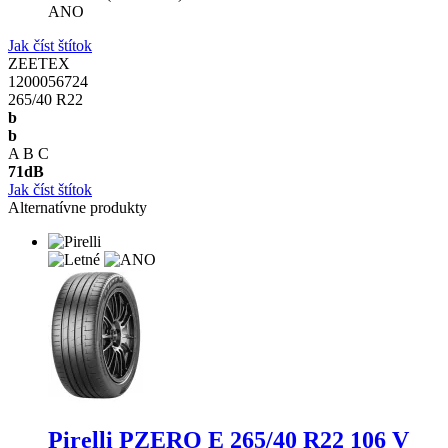
ANO
Jak číst štítok
ZEETEX
1200056724
265/40 R22
b
b
A
B
C
71
dB
Jak číst štítok
Alternatívne produkty
Pirelli PZERO E
265/40 R22 106 V