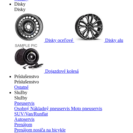
Disky
Disky
Disky oceľové
Disky alu
Dojazdové kolesá
Príslušenstvo
Príslušenstvo
Ostatné
Služby
Služby
Pneuservis
Osobný
Nákladný pneuservis
Moto pneuservis
SUV/Van/Runflat
Autoservis
Prenájom
Prenájom nosiča na bicykle