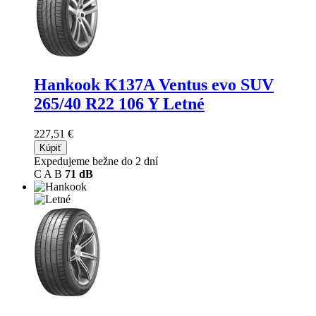
Hankook K137A Ventus evo SUV
265/40 R22 106 Y Letné
227,51 €
Kúpiť
Expedujeme bežne do 2 dní
C
A
B
71 dB