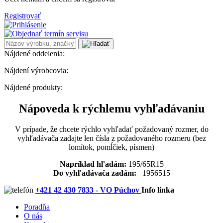
Registrovať
Nájdené oddelenia:
Nájdení výrobcovia:
Nájdené produkty:
Nápoveda k rýchlemu vyhľadávaniu
V prípade, že chcete rýchlo vyhľadať požadovaný rozmer, do
vyhľadávača zadajte len čísla z požadovaného rozmeru (bez
lomítok, pomĺčiek, písmen)
Napríklad hľadám:
195/65R15
Do vyhľadávača zadám:
1956515
+421 42 430 7833 - VO Púchov
Info linka
Poradňa
O nás