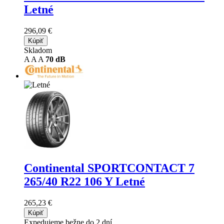
Letné
296,09 €
Kúpiť
Skladom
A
A
A
70 dB
Continental SPORTCONTACT 7
265/40 R22 106 Y Letné
265,23 €
Kúpiť
Expedujeme bežne do 2 dní