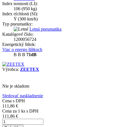
Index nosnosti (LI):
106
(950 kg)
Index rýchlosti (SI):
Y
(300 km/h)
Typ pneumatiky:
Letná pneumatika
Katalógové číslo:
1200056724
Energetický štítok:
Viac o energo štítkoch
B
B
B
71dB
Výrobca:
ZEETEX
Nie je skladom
Sledovať naskladnenie
Cena s DPH
111,86 €
Cena za
1
ks s DPH
111,86 €