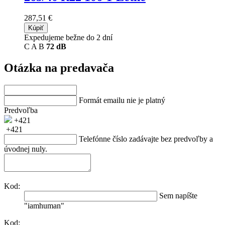
287,51 €
Kúpiť
Expedujeme bežne do 2 dní
C
A
B
72 dB
Otázka na predavača
Formát emailu nie je platný
Predvoľba
+421
+421
Telefónne číslo zadávajte bez predvoľby a
úvodnej nuly.
Kod:
Sem napíšte
"iamhuman"
Kod: