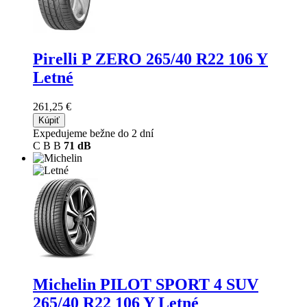
Pirelli P ZERO
265/40 R22 106 Y
Letné
261,25 €
Kúpiť
Expedujeme bežne do 2 dní
C
B
B
71 dB
Michelin PILOT SPORT 4 SUV
265/40 R22 106 Y Letné