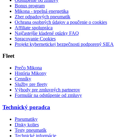
Odstúpenie od zmluvy
Bonus program
Mikona - tepelná energetika
Zber odpadových pneumatík
Ochrana osobných údajov a poučenie o cookies
Affiliate spolupráca
Najčastejšie kladené otázky FAQ
Spracovanie Cookies
Projekt kybernetickej bezpečnosti podporený SIEA
Fleet
Prečo Mikona
História Mikony
Cenníky
Služby pre fleety
Výhody pre zmluvných partnerov
Formulár na odstúpenie od zmluvy
Technický poradca
Pneumatiky
Disky kolies
Testy pneumatík
Technické informácie