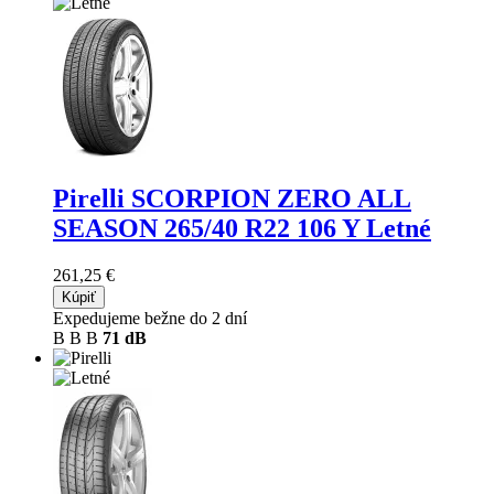
Pirelli SCORPION ZERO ALL
SEASON
265/40 R22 106 Y Letné
261,25 €
Kúpiť
Expedujeme bežne do 2 dní
B
B
B
71 dB