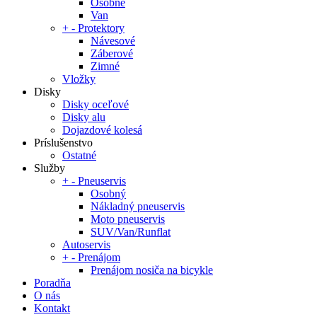
Osobné
Van
+
-
Protektory
Návesové
Záberové
Zimné
Vložky
Disky
Disky oceľové
Disky alu
Dojazdové kolesá
Príslušenstvo
Ostatné
Služby
+
-
Pneuservis
Osobný
Nákladný pneuservis
Moto pneuservis
SUV/Van/Runflat
Autoservis
+
-
Prenájom
Prenájom nosiča na bicykle
Poradňa
O nás
Kontakt