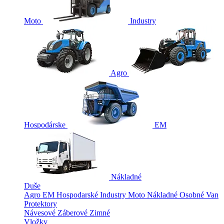
Moto
Industry
Agro
Hospodárske
EM
Nákladné
Duše
Agro
EM
Hospodarské
Industry
Moto
Nákladné
Osobné
Van
Protektory
Návesové
Záberové
Zimné
Vložky